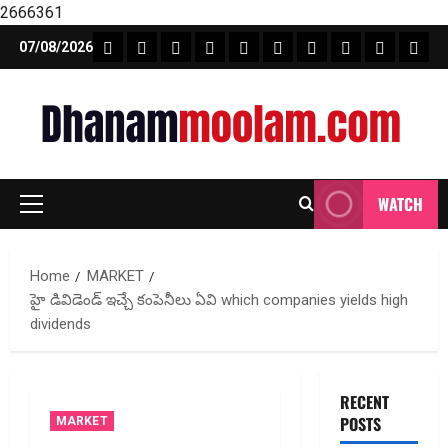
2666361
Skip
FEATURE NEWS
FINICAL PLANNING
MARKET
INVESTMENTS
NEWS
INSURANCE
MUTUAL FUND
MONEY TIP
BOOKS
Unca
07/08/2026
to
content
WATCH
Primary
Menu
Home
MARKET
హై డివిడెండ్ ఇచ్చే కంపెనీలు ఏవి which companies yields high
dividends
RECENT
POSTS
MARKET