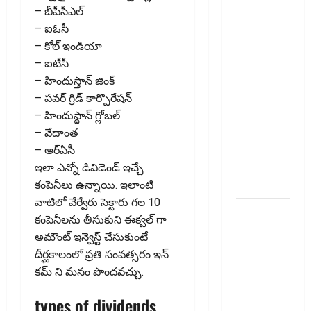
నాలుగోసారీ..
– బీపీసీఎల్‌
వడ్డీరేట్లను
– ఐఓసీ
మార్చని
– కోల్ ఇండియా
ఆర్‌బీఐ..
– ఐటీసీ
RBI Holds
– హిందుస్తాన్ జింక్‌
Interest
– ప‌వ‌ర్ గ్రిడ్ కార్పొరేష‌న్‌
Rates
– హిందుస్థాన్ గ్లోబల్
Steady for
– వేదాంత‌
the Fourth
– ఆర్ఏసీ
Consecutive
ఇలా ఎన్నో డివిడెండ్ ఇచ్చే
Time
కంపెనీలు ఉన్నాయి. ఇలాంటి
వాటిలో వేర్వేరు సెక్టారు గల 10
ఇంటి
కంపెనీలను తీసుకుని ఈక్వ‌ల్ గా
పొదుపు
అమౌంట్ ఇన్వెస్ట్ చేసుకుంటే
పెరుగుతోంది..
దీర్ఘకాలంలో ప్రతి సంవత్సరం ఇన్
ఆర్థిక
కమ్ ని మనం పొందవచ్చు.
భద్రతకు కొత్త
బలం..
types of dividends