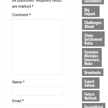
Customers
be published.
Required fields
g
are marked
*
Big
Impact
Comment
*
a
Challenges
Ahead
t
Claim
i
Settlement
Ratio
o
Common
Mistakes
n
Investors
Make
Drawbacks
Expert
Name
*
Advice
Future
Outlook
Email
*
Geopolitical