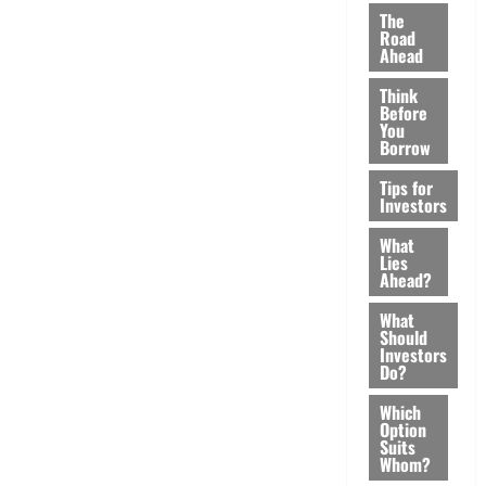
The
Road
Ahead
Think
Before
You
Borrow
Tips for
Investors
What
Lies
Ahead?
What
Should
Investors
Do?
Which
Option
Suits
Whom?