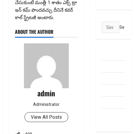
చేసుకుంటే మంత్లీ 1 శాతం ఎక్స్ ట్రా
ఇన్ కమ్ పొందవచ్చు దీనినే కవర్
కాల్ స్ట్రేట‌జీ అంటారు.
Search
ABOUT THE AUTHOR
for:
ABOUT US
Contact Us
dhanammoolam.
Disclaimer
admin
HOME
Administrator
Privacy
View All Posts
Policy