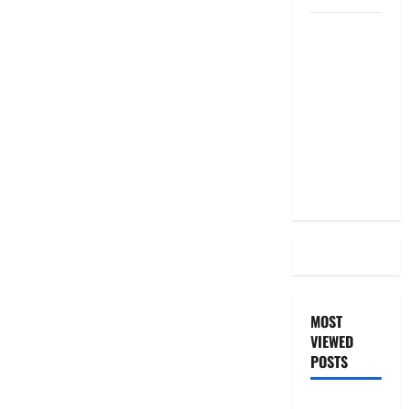
దీపావళి
2025: టాప్
15 స్టాక్
ఐడియాస్ ..
Diwali
2025: Top
15 Stock
Ideas
MOST
VIEWED
POSTS
జీరో టు వ‌న్