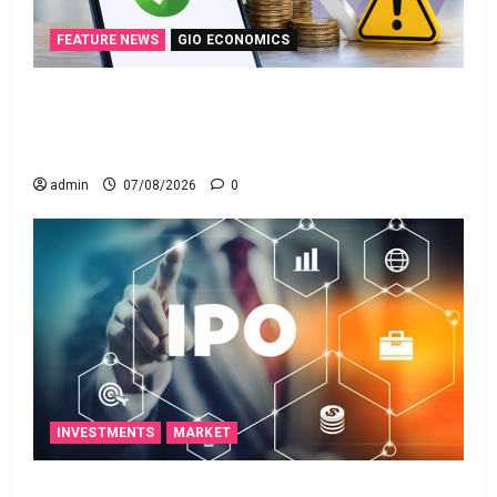
FEATURE NEWS
GIO ECONOMICS
గూగుల్ పే, ఫోన్ పే వినియోగదారులకు షాక్..! UPI
లావాదేవీలపై చార్జీలు!! Shock for Google Pay, PhonePe
Users! UPI Transactions May Attract Charges
admin
07/08/2026
0
INVESTMENTS
MARKET
ఐపీఓ అప్‌డేట్స్: తొలి రోజే దూసుకెళ్లిన ఆర్‌డీ ఇండస్ట్రీస్..