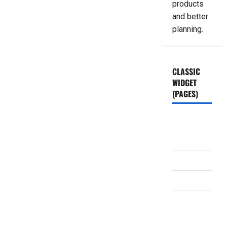
products
and better
planning.
CLASSIC
WIDGET
(PAGES)
ABOUT US
Contact Us
dhanammoolam.
Disclaimer
HOME
Privacy