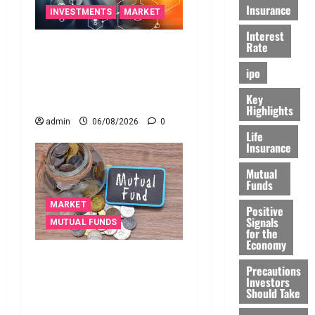
Insurance
INVESTMENTS
MARKET
Interest
Rate
ఐపీఓ అప్‌డేట్స్: తొలి రోజే
దూసుకెళ్లిన ఆర్‌డీ ఇండస్ట్రీస్..
ipo
మోల్బియో డయాగ్నస్టిక్స్ ప్రైస్
Key
బ్యాండ్ ఖరారు!
Highlights
admin
06/08/2026
0
Life
Insurance
Mutual
Funds
MARKET
Positive
Signals
MUTUAL FUNDS
for the
Economy
మీ పెట్టుబ‌డికి సుర‌క్షిత
Precautions
మార్గాల‌ను వెతుకుతున్నారా?
Investors
Should Take
ఈటీఎఫ్‌లు, మ్యూచువల్
ఫండ్ల‌లో ఏవి సరైనవి అంటే?