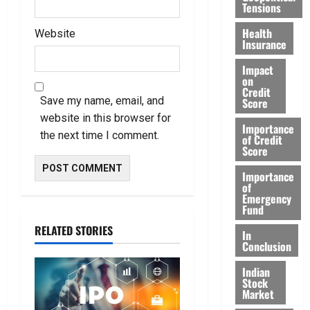
Tensions
Health
Website
Insurance
Impact
on
Credit
Save my name, email, and
Score
website in this browser for
Importance
the next time I comment.
of Credit
Score
Importance
of
Emergency
Fund
RELATED STORIES
In
Conclusion
Indian
Stock
Market