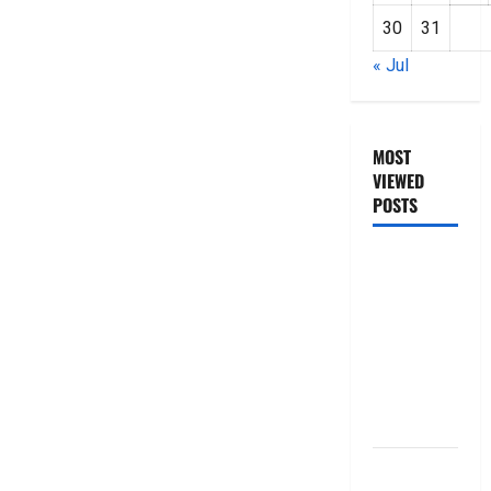
30
31
« Jul
MOST
VIEWED
POSTS
జీరో టు వ‌న్
బుక్ స‌మ‌రీ
తెలుగు
ZERO TO
ONE book
summery
telugu
బ్యాంకుల్లో