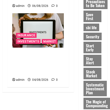
Precautions
to Be Taken
admin
06/08/2026
0
Save
First
sbi life
Security
INSURANCE
INVESTMENTS
MARKET
Start
Early
49 ఏళ్ల వయసులో టర్మ్
Stay
పాలసీ, ఎండోమెంట్ రద్దు
Alert
చేసుకోవ‌చ్చా? ఆ డ‌బ్బుల‌ను
Stock
ఏం చేయాలి?
Market
admin
04/08/2026
0
Systematic
Investment
Plan
The Magic of
Compounding