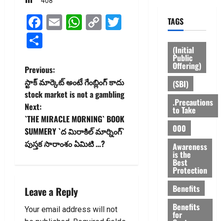
408
Facebook
Email
WhatsApp
Copy
Twitter
TAGS
Link
Share
(Initial
Public
Offering)
P
Previous:
స్టాక్ మార్కెట్ అంటే గేంబ్లింగ్ కాదు
(SBI)
o
stock market is not a gambling
.Precautions
Next:
s
to Take
`THE MIRACLE MORNING` BOOK
000
t
SUMMERY `ద మిరాకిల్ మార్నింగ్`
పుస్తక సారాంశం ఏమిటి …?
Awareness
n
is the
Best
Protection
a
Benefits
Leave a Reply
v
Benefits
Your email address will not
i
for