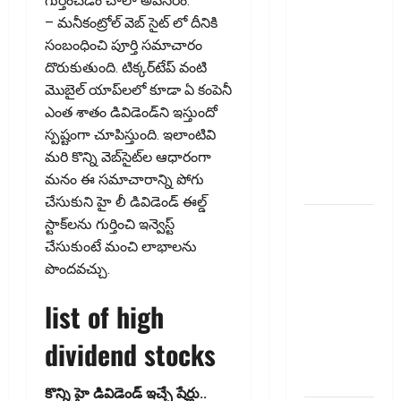
గుర్తించ‌డం చాలా అవ‌స‌రం.
ఇన్సూరెన్స్
– మ‌నీకంట్రోల్ వెబ్ సైట్ లో దీనికి
లేకపోతే
సంబంధించి పూర్తి స‌మాచారం
పెట్రోల్
దొరుకుతుంది. టిక్క‌ర్‌టేప్ వంటి
బంకులో ‘నో
మొబైల్ యాప్‌ల‌లో కూడా ఏ కంపెనీ
ఫ్యూయల్’!:
ఎంత శాతం డివిడెండ్‌ని ఇస్తుందో
కేంద్రానికి
స్ప‌ష్టంగా చూపిస్తుంది. ఇలాంటివి
సుప్రీం కోర్టు
మ‌రి కొన్ని వెబ్‌సైట్‌ల ఆధారంగా
చారిత్రాత్మక
మ‌నం ఈ స‌మాచారాన్ని పోగు
ఆదేశాలు
చేసుకుని హై లీ డివిడెండ్ ఈల్డ్
ఆదిత్య బిర్లా
స్టాక్‌ల‌ను గుర్తించి ఇన్వెస్ట్
‘యాక్టివ్
చేసుకుంటే మంచి లాభాల‌ను
యువ’:
పొంద‌వ‌చ్చు.
ఆరోగ్యకరమైన
list of high
జీవనశైలితో
100%
dividend stocks
ప్రీమియం
వాపస్!
కొన్ని హై డివిడెండ్ ఇచ్చే షేర్లు..