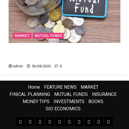
MARKET
MUTUAL FUNDS
మీ పెట్టుబ‌డికి సుర‌క్షిత మార్గాల‌ను వెతుకుతున్నారా?
ఈటీఎఫ్‌లు, మ్యూచువల్ ఫండ్ల‌లో ఏవి సరైనవి అంటే?
admin
06/08/2026
0
Home
FEATURE NEWS
MARKET
FINICAL PLANNING
MUTUAL FUNDS
INSURANCE
MONEY TIPS
INVESTMENTS
BOOKS
GIO ECONOMICS
FEATURE NEWS
FINICAL PLANNING
MARKET
INVESTMENTS
NEWS
INSURANCE
MUTUAL FUNDS
MONEY TIPS
BOOKS
Uncategor