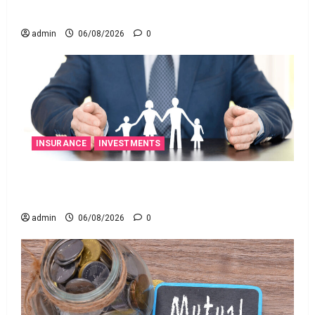
మోల్బియో డయాగ్నస్టిక్స్ ప్రైస్ బ్యాండ్ ఖరారు!
admin
06/08/2026
0
INSURANCE
INVESTMENTS
అత్యుత్తమ జీవిత బీమా పాలసీ కోసం చూస్తున్నారా?
అయితే ఇవి తెలుసుకోండి
admin
06/08/2026
0