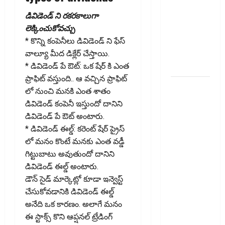
Household
Savings
డివిడెండ్ ని ర‌క‌రకాలుగా
Rise..
లెక్కించుకోవ‌చ్చు
Strengthening
* కొన్ని కంపెనీలు డివిడెండ్ ని ఫేస్
Financial
వాల్యూ మీద డిక్లేర్ చేస్తాయి.
Security
* డివిడెండ్ పే ఔట్: ఒక షేర్ కి ఎంత
ప్రాఫిట్ వస్తుంది.. ఆ వచ్చిన ప్రాఫిట్
ఇ20
లో నుంచి మనకి ఎంత శాతం
ఇంధనంపై
డివిడెండ్ కంపెనీ ఇస్తుందో దానిని
కొత్త
డివిడెండ్ పే ఔట్ అంటారు.
సందేహాలు..
* డివిడెండ్ ఈల్డ్: కరెంట్ షేర్ ప్రైస్
ఇంజిన్‌కు
లో మనం కొంటే మనకు ఎంత వడ్డీ
ముప్పేనా?
గిట్టుబాటు అవుతుందో దానిని
Fresh
డివిడెండ్ ఈల్డ్ అంటారు.
Concerns
డౌన్ సైడ్ మార్కెట్లో కూడా ఇన్వెస్ట్
Over E20
చేసుకోవడానికి డివిడెండ్ ఈల్డ్
Fuel.. Is
అనేది ఒక కారణం. అలాగే మనం
Your Engine
ఈ స్టాక్స్ కొని ఆప్షనల్ ట్రేడింగ్
at Risk?