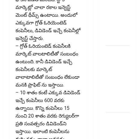
వెతుకుతున్నారా?
మార్కెట్లో చాలా రకాల ఇన్వెస్ట్
ఈటీఎఫ్‌లు,
మెంట్ థీమ్స్ ఉంటాయి. అందులో
మ్యూచువల్
ఎక్కువగా గ్రోత్ ఓరియెంటెడ్
ఫండ్ల‌లో ఏవి
కంపెనీలు, డివిడెండ్ ఇచ్చే కంపెనీల్లో
సరైనవి
ఇన్వెస్ట్ చేస్తారు.
అంటే?
– గ్రోత్ ఓరియంటెడ్ కంపెనీల‌కి
ఎల్‌ఐసీ షేర్ల
మార్కెట్ వాల‌టాలిటీతో సంబంధం
భారీ పతనం:
ఉంటుంది. కానీ డివిడెండ్ ఇచ్చే
డిస్కౌంట్
కంపెనీలకు మార్కెట్
ఆఫర్ ఫర్
వాలాటాలిటీతో సంబంధం లేకుండా
సేల్ (OFS)
మనకి ప్రాఫిట్ ను ఇస్తాయి.
ప్రభావంతో
– 10 శాతం కంటే ఎక్కువ డివిడెండ్
క్రాష్ అయిన
ఇచ్చే కంపెనీలు 600 వరకు
స్టాక్
ఉన్నాయి. కొన్ని కంపెనీలు 15
నుంచి 20 శాతం వ‌ర‌కు రెగ్యుల‌ర్‌గా
మీ
ప్ర‌తి సంవ‌త్స‌రం డివిడెండ్‌ని
వెహిక‌ల్‌కు
ఇస్తాయి. ఇలాంటి కంపెనీల‌ను
థర్డ్ పార్టీ