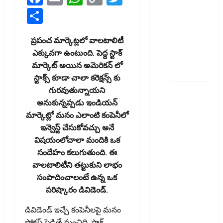
ఆర్‌డీ
Link
Share
ఇండస్ట్రీస్..
మోల్బియో
ప్రపంచ మార్కెట్లలో వాల‌టాలిటీ
డయాగ్నస్టిక్స్
ఎక్కువగా ఉంటుంది. పెద్ద స్టాక్
ప్రైస్ బ్యాండ్
మార్కెట్ అయిన అమెరికన్ లో
ఖరారు!
స్టాక్స్ కూడా చాలా కరెక్షన్స్ కు
గుర‌వుతున్నాయ‌ని
అత్యుత్తమ
అనుకున్న‌ప్ప‌డు ఇండియన్
జీవిత బీమా
మార్కెట్లో మనం ఎలాంటి కంపెనీలో
పాలసీ కోసం
ఇన్వెస్ట్ చేసుకోవచ్చు అనే
చూస్తున్నారా?
విష‌యంలోచాలా మందికి ఒక
అయితే ఇవి
సందేహం క‌లుగుతుంది. ఈ
తెలుసుకోండి
వాలటాలిటీని త‌ట్టుకుని లాభం
మీ
సంపాదించాలంటే ఉన్న ఒక
పెట్టుబ‌డికి
ప‌రిష్కారం డివిడెండ్‌.
సుర‌క్షిత
డివిడెండ్ ఇచ్చే కంపెనీలపై మనం
మార్గాల‌ను
ఫోకస్ పెడితే మంచిది. స్టాక్