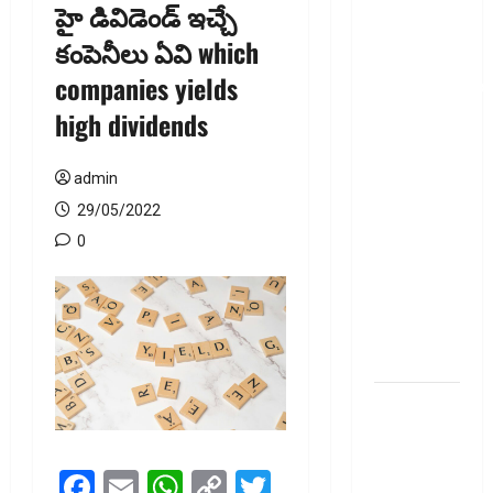
హై డివిడెండ్ ఇచ్చే
గూగుల్ పే,
కంపెనీలు ఏవి which
ఫోన్ పే
companies yields
వినియోగదారులక
షాక్..! UPI
high dividends
లావాదేవీలపై
చార్జీలు!!
admin
Shock for
29/05/2022
Google Pay,
0
PhonePe
Users! UPI
Transactions
May Attract
Charges
ఐపీఓ
అప్‌డేట్స్:
తొలి రోజే
Facebook
Email
WhatsApp
Copy
Twitter
దూసుకెళ్లిన