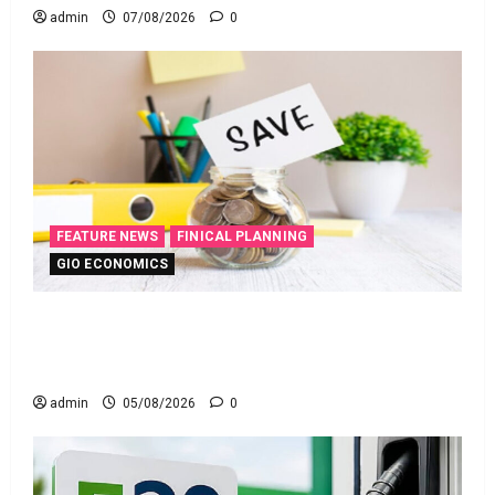
admin
07/08/2026
0
FEATURE NEWS
FINICAL PLANNING
GIO ECONOMICS
ఇంటి పొదుపు పెరుగుతోంది.. ఆర్థిక భద్రతకు కొత్త బలం..
Household Savings Rise.. Strengthening Financial
Security
admin
05/08/2026
0