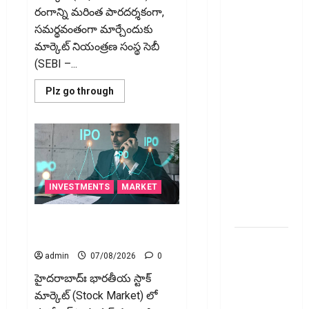
ఆర్‌బీఐ
రంగాన్ని మరింత పారదర్శకంగా,
కొరడా..!
సమర్థవంతంగా మార్చేందుకు
జనవరి 1
మార్కెట్ నియంత్రణ సంస్థ సెబీ
నుంచి కొత్త
(SEBI –...
నిబంధనలు
అమలు..
Read
Plz go through
more
RBI Cracks
about
స్టాక్‌
Down on
ఎక్స్ఛేంజీలు,
క్లియరింగ్‌
Recovery
కార్పొరేషన్లకు
విడివిడిగా
Agents..
సెబీ
New Rules
కొత్త
నిబంధనలు
INVESTMENTS
MARKET
from
January 1
టెక్నోక్రాఫ్ట్ వెంచర్స్ ఐపీఓ: షార్ట్ టర్మ్
ఇన్‌వెస్టర్లు అప్లై చేయవచ్చా?
మీ ఎల్‌ఐసీ
పాలసీ
admin
07/08/2026
0
నంబర్
హైద‌రాబాద్ః భారతీయ స్టాక్
పోయిందా?
మార్కెట్ (Stock Market) లో