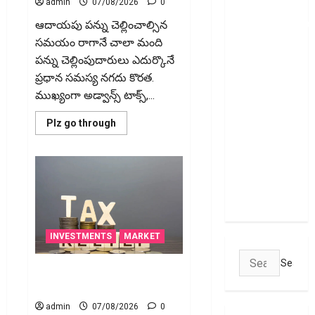
ఫోన్ పే
admin
07/08/2026
0
వినియోగదారులక
ఆదాయపు పన్ను చెల్లించాల్సిన
షాక్..! UPI
సమయం రాగానే చాలా మంది
లావాదేవీలపై
పన్ను చెల్లింపుదారులు ఎదుర్కొనే
చార్జీలు!!
ప్రధాన సమస్య నగదు కొరత.
Shock for
ముఖ్యంగా అడ్వాన్స్‌ టాక్స్‌,...
Google Pay,
Read
Plz go through
PhonePe
more
about
Users! UPI
క్రెడిట్‌
Transactions
కార్డుతోనూ
ఇన్‌కమ్‌
May Attract
టాక్స్‌
చెల్లించొచ్చు..!
Charges
కొత్త
నిబంధనలు
ఇవే!!
Pay
INVESTMENTS
MARKET
Income
Tax
Search
with
చిన్న మదుపర్లకు బిగ్ రిలీఫ్: రీట్‌,
Your
for:
Credit
ఇన్విట్ పన్ను మార్పులు ఇవే!
Card!
Here’s
admin
07/08/2026
0
What