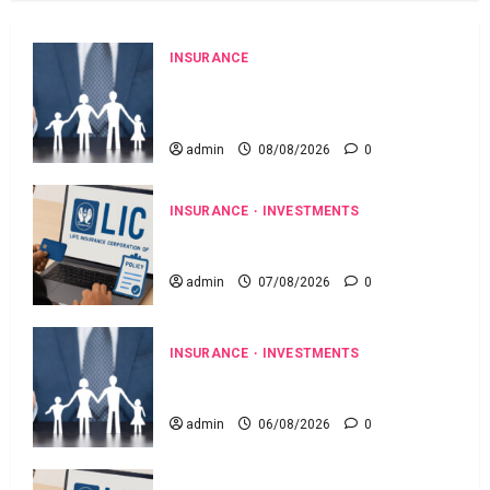
INSURANCE
జీవిత బీమా ప్రీమియం గడువు దాటితే
ఏమవుతుంది? ఒక చిన్న నిర్లక్ష్యంతో ల‌క్ష‌లు
కోల్పోతామా?
admin
08/08/2026
0
INSURANCE
INVESTMENTS
మీ ఎల్‌ఐసీ పాలసీ నంబర్ పోయిందా? ఆన్‌లైన్‌లో
సులభంగా తెలుసుకోండిలా!
admin
07/08/2026
0
INSURANCE
INVESTMENTS
అత్యుత్తమ జీవిత బీమా పాలసీ కోసం
చూస్తున్నారా? అయితే ఇవి తెలుసుకోండి
admin
06/08/2026
0