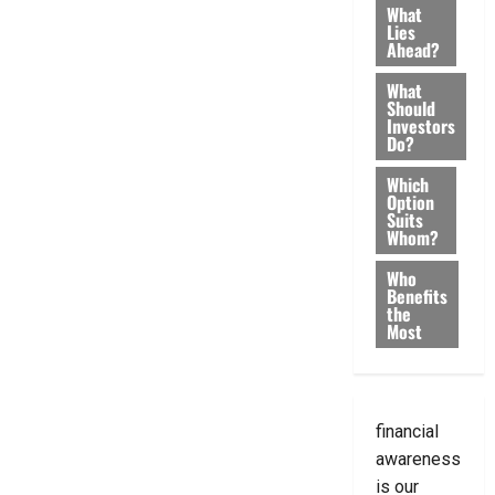
What
Lies
Ahead?
What
Should
Investors
Do?
Which
Option
Suits
Whom?
Who
Benefits
the
Most
financial
awareness
is our