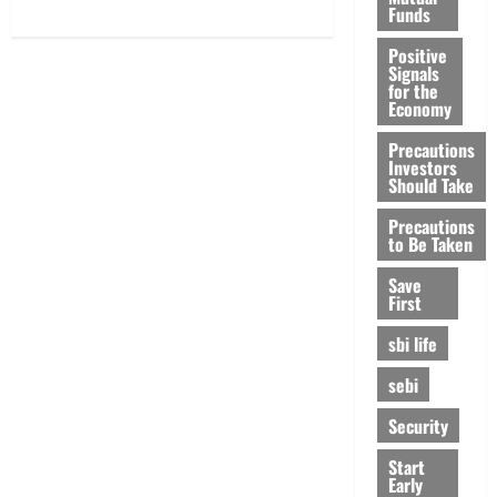
Funds
UPI
లావాదేవీలపై
చార్జీలు!!
Positive
Shock
Signals
for
for the
Google
Economy
Pay,
PhonePe
Users!
Precautions
UPI
Investors
Transactions
Should Take
May
Attract
Charges
Precautions
to Be Taken
Save
First
sbi life
sebi
Security
Start
Early