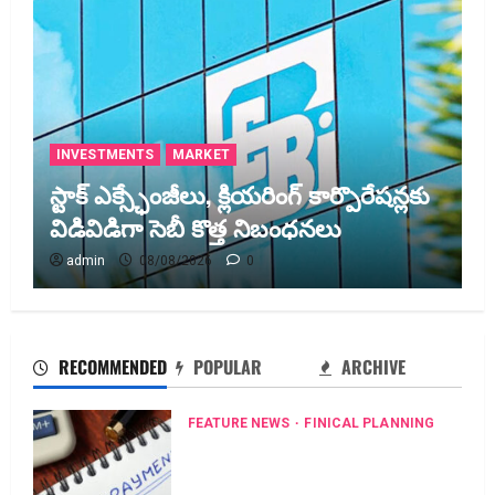
INVESTMENTS
MARKET
స్టాక్‌ ఎక్స్ఛేంజీలు, క్లియరింగ్‌ కార్పొరేషన్లకు
విడివిడిగా సెబీ కొత్త నిబంధనలు
admin
08/08/2026
0
RECOMMENDED
POPULAR
ARCHIVE
FEATURE NEWS
FINICAL PLANNING
వ్యక్తిగత రుణం ముందే తీర్చేస్తున్నారా?.. ఈ
విషయాలు తప్పక తెలుసుకోండి..! Prepaying
Your Personal Loan? Here’s What You Must