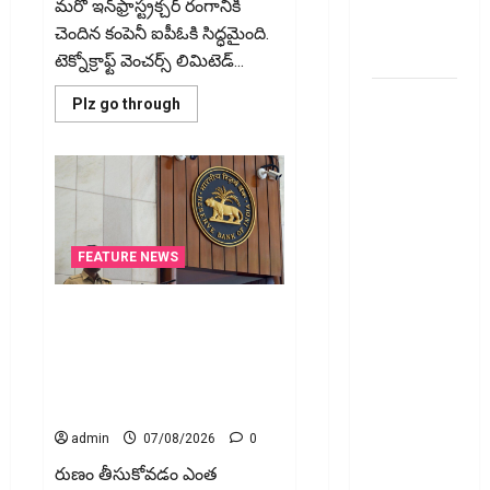
ఆన్‌లైన్‌లో
మరో ఇన్‌ఫ్రాస్ట్రక్చర్ రంగానికి
సులభంగా
చెందిన కంపెనీ ఐపీఓకి సిద్ధమైంది.
తెలుసుకోండిలా!
టెక్నోక్రాఫ్ట్ వెంచర్స్ లిమిటెడ్...
క్రెడిట్‌
Read
Plz go through
more
కార్డుతోనూ
about
టెక్నోక్రాఫ్ట్
ఇన్‌కమ్‌
వెంచర్స్
టాక్స్‌
ఐపీఓ:
షార్ట్
చెల్లించొచ్చు..!
టర్మ్
ఇన్‌వెస్టర్లు
కొత్త
అప్లై
చేయవచ్చా?
FEATURE NEWS
నిబంధనలు
ఇవే!! Pay
రికవరీ ఏజెంట్లపై ఆర్‌బీఐ కొరడా..!
Income Tax
జనవరి 1 నుంచి కొత్త నిబంధనలు
with Your
అమలు.. RBI Cracks Down on
Credit
Recovery Agents.. New Rules
Card!
from January 1
Here’s What
admin
07/08/2026
0
the New
రుణం తీసుకోవడం ఎంత
Rules Say