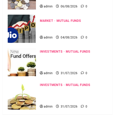
admin
06/08/2026
0
MARKET
MUTUAL FUNDS
రూ.3,500 కోట్ల నిధుల సమీకరణే లక్ష్యంగా
ఐపీఓకు సిద్ధమవుతున్న ఆరాజెన్‌ లైఫ్‌సైన్సెస్!
admin
04/08/2026
0
INVESTMENTS
MUTUAL FUNDS
బ్యాంకింగ్, సెన్సెక్స్ ఈటీఎఫ్‌లతో సురక్షితమైన
పెట్టుబడులు..మార్కెట్లోకి ఇన్వెస్కో కొత్త పాసివ్
ఫండ్స్ !
admin
31/07/2026
0
INVESTMENTS
MUTUAL FUNDS
మిడ్‌క్యాప్ ఫండ్‌లో మ్యూచువల్ ఫండ్ ధమాకా..
డీమ్యాట్ లేకుండానే ఈటీఎఫ్‌లో ఇన్వెస్ట్ చేసే
చాన్స్!
admin
31/07/2026
0