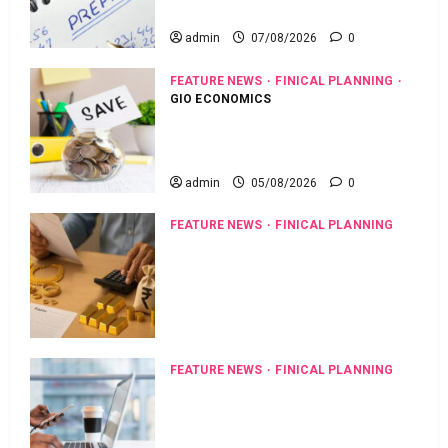
Know
admin
07/08/2026
0
FEATURE NEWS
FINICAL PLANNING
GIO ECONOMICS
ఇంటి పొదుపు పెరుగుతోంది.. ఆర్థిక భద్రతకు
కొత్త బలం.. Household Savings Rise..
Strengthening Financial Security
admin
05/08/2026
0
FEATURE NEWS
FINICAL PLANNING
బంగారం ఉందంటే వెంటనే రుణం
వస్తుందనుకోవడం పొరపాటే.! లోన్ పొంద‌డానికి
అర్హత ప్రమాణాలు ఇవే.. Having Gold Doesn’t
Guarantee an Instant Loan! Know the
Eligibility Criteria First
admin
04/08/2026
0
FEATURE NEWS
FINICAL PLANNING
కెరీర్ లో బ్రేక్ తీసుకుంటున్నారా? అయితే
ఆర్థికంగా ఇలా సిద్ధ‌మ‌వ్వండి! Planning a
Career Break? Here’s How to Prepare
Financially