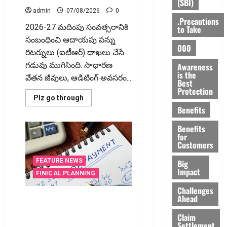
(SBI)
admin
07/08/2026
0
.Precautions
2026-27 మదింపు సంవత్సరానికి
to Take
సంబంధించి ఆదాయపు పన్ను
000
రిటర్నులు (ఐటీఆర్‌) దాఖలు చేసే
గడువు ముగిసింది. సాధారణ
Awareness
is the
వేతన జీవులు, ఆడిటింగ్‌ అవసరం...
Best
Protection
Read
Plz go through
more
Benefits
about
ఐటీఆర్‌లో
తప్పులున్నాయా?..
Benefits
ఇంకా
for
అవకాశం
Customers
ఉంది..!
Errors
FEATURE NEWS
in
Big
Your
Impact
FINICAL PLANNING
ITR?
There’s
Challenges
Still
Ahead
Time
వ్యక్తిగత రుణం ముందే
to
తీర్చేస్తున్నారా?.. ఈ విషయాలు
Fix
Claim
Them!
తప్పక తెలుసుకోండి..! Prepaying
Settlement