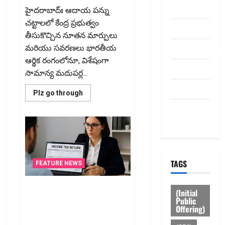
the
ABOUT US
హైద‌రాబాద్ః ఆదాయ పన్ను
New
Rules
చట్టాలలో కేంద్ర ప్రభుత్వం
Say
Contact Us
తీసుకొచ్చిన నూతన మార్పులు
dhanammoolam.
మరియు సవరణలు భారతీయ
ఆర్థిక రంగంలోనూ, విశేషంగా
Disclaimer
సామాన్య మదుపర్ల...
HOME
Read
Plz go through
more
about
Privacy
చిన్న
Policy
మదుపర్లకు
బిగ్
రిలీఫ్:
రీట్‌,
ఇన్విట్
పన్ను
TAGS
మార్పులు
FEATURE NEWS
ఇవే!
ఐటీఆర్‌లో తప్పులున్నాయా?..
(Initial
ఇంకా అవకాశం ఉంది..! Errors in
Public
Offering)
Your ITR? There’s Still Time to
Fix Them!