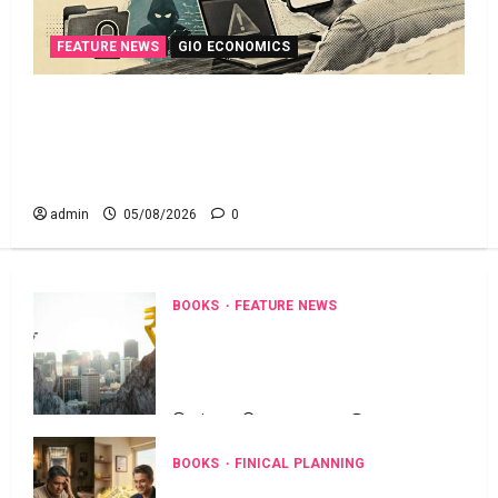
FEATURE NEWS
GIO ECONOMICS
వాట్సప్‌లో ఆదాయపు పన్ను నోటీసులొచ్చాయా?.. ఒక్క
క్లిక్‌తో ఖాతా ఖాళీ అయ్యే ప్రమాదం.. Income Tax Notice
on WhatsApp? One Click Could Empty Your Bank
Account
admin
05/08/2026
0
BOOKS
FEATURE NEWS
మధ్యతరగతి వాళ్లు రిచ్ అవ్వాలంటే.. ఏం
చేయాలో తెలుసా!! Want to Get Rich? Here’s
What Every Middle-Class Person Should
Know!
admin
01/07/2026
0
BOOKS
FINICAL PLANNING
మ‌ధ్య త‌ర‌గ‌తికి ఇవే మ‌నీ రూల్స్‌.. Rich from the