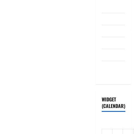
ABOUT US
Contact Us
dhanammoolam.
Disclaimer
HOME
Privacy
Policy
WIDGET
(CALENDAR)