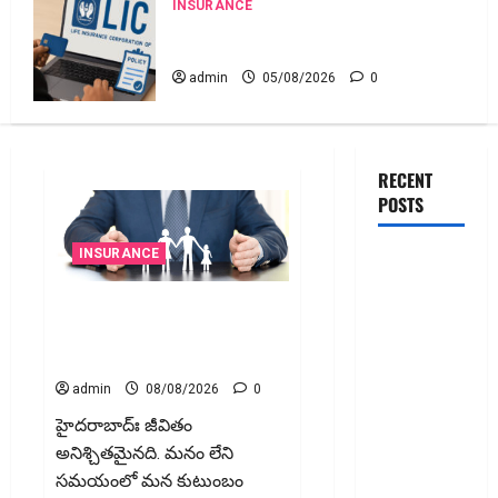
INSURANCE
ఎల్‌ఐసీ షేర్ల భారీ పతనం: డిస్కౌంట్ ఆఫర్ ఫర్
సేల్ (OFS) ప్రభావంతో క్రాష్ అయిన స్టాక్
admin
05/08/2026
0
RECENT
POSTS
INSURANCE
జీవిత బీమా
ప్రీమియం
జీవిత బీమా ప్రీమియం గడువు
గడువు
దాటితే ఏమవుతుంది? ఒక చిన్న
దాటితే
నిర్లక్ష్యంతో ల‌క్ష‌లు కోల్పోతామా?
ఏమవుతుంది?
admin
08/08/2026
0
ఒక చిన్న
హైద‌రాబాద్ః జీవితం
నిర్లక్ష్యంతో
అనిశ్చితమైనది. మనం లేని
ల‌క్ష‌లు
సమయంలో మన కుటుంబం
కోల్పోతామా?