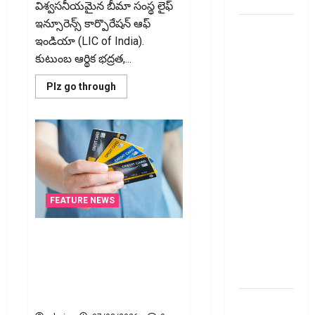
Them!
విశ్వసనీయమైన బీమా సంస్థ లైఫ్
January
1
ఇన్సూరెన్స్ కార్పొరేషన్ ఆఫ్
వ్యక్తిగత
ఇండియా (LIC of India).
రుణం
కుటుంబ ఆర్థిక భద్రత,...
ముందే
తీర్చేస్తున్నారా?..
Read
Plz go through
more
ఈ
about
విషయాలు
మీ
ఎల్‌ఐసీ
తప్పక
పాలసీ
నంబర్
తెలుసుకోండి..!
పోయిందా?
ఆన్‌లైన్‌లో
Prepaying
సులభంగా
Your
తెలుసుకోండిలా!
FEATURE NEWS
Personal
Loan?
క్రెడిట్‌ కార్డుతోనూ ఇన్‌కమ్‌ టాక్స్‌
Here’s What
చెల్లించొచ్చు..! కొత్త నిబంధనలు
You Must
ఇవే!! Pay Income Tax with Your
Know
Credit Card! Here’s What the
New Rules Say
గూగుల్ పే,