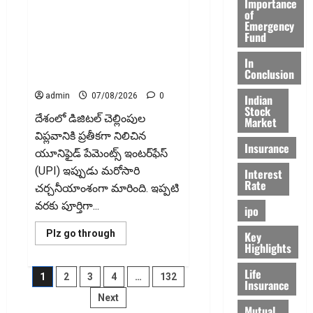
Importance
Loan?
of
వినియోగదారులకు షాక్..! UPI
Here’s
What
Emergency
లావాదేవీలపై చార్జీలు!! Shock for
You
Fund
Must
Google Pay, PhonePe Users! UPI
Know
Transactions May Attract
In
Conclusion
Charges
admin
07/08/2026
0
Indian
Stock
దేశంలో డిజిటల్‌ చెల్లింపుల
Market
విప్లవానికి ప్రతీకగా నిలిచిన
Insurance
యూనిఫైడ్‌ పేమెంట్స్‌ ఇంటర్‌ఫేస్‌
(UPI) ఇప్పుడు మరోసారి
Interest
Rate
చర్చనీయాంశంగా మారింది. ఇప్పటి
వరకు పూర్తిగా...
ipo
Read
Plz go through
Key
more
Highlights
about
గూగుల్
Posts
Life
పే,
1
2
3
4
…
132
ఫోన్
Insurance
పే
Next
pagination
వినియోగదారులకు
Mutual
షాక్..!