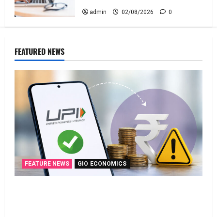
admin
02/08/2026
0
FEATURED NEWS
FEATURE NEWS
GIO ECONOMICS
గూగుల్ పే, ఫోన్ పే వినియోగదారులకు షాక్..! UPI
లావాదేవీలపై చార్జీలు!! Shock for Google Pay, PhonePe
Users! UPI Transactions May Attract Charges