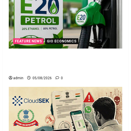
FEATURE NEWS
GIO ECONOMICS
ఇ20 ఇంధనంపై కొత్త సందేహాలు.. ఇంజిన్‌కు ముప్పేనా?
Fresh Concerns Over E20 Fuel.. Is Your Engine at
Risk?
admin
05/08/2026
0