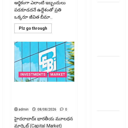
ఆర్థికంగా ఎలాంటి ఇబ్బందులు
స్టాక్‌
పడకూడదనే ఉద్దేశంతో ప్రతి
ఎక్స్ఛేంజీలు,
ఒక్కరూ జీవిత బీమా...
క్లియరింగ్‌
Read
కార్పొరేషన్లకు
Plz go through
more
విడివిడిగా
about
జీవిత
సెబీ కొత్త
బీమా
ప్రీమియం
నిబంధనలు
గడువు
దాటితే
ఏమవుతుంది?
టెక్నోక్రాఫ్ట్
ఒక
చిన్న
వెంచర్స్
నిర్లక్ష్యంతో
INVESTMENTS
MARKET
ఐపీఓ: షార్ట్
ల‌క్ష‌లు
కోల్పోతామా?
టర్మ్
స్టాక్‌ ఎక్స్ఛేంజీలు, క్లియరింగ్‌
ఇన్‌వెస్టర్లు
కార్పొరేషన్లకు విడివిడిగా సెబీ కొత్త
అప్లై
నిబంధనలు
చేయవచ్చా?
admin
08/08/2026
0
రికవరీ
హైద‌రాబాద్ః భారతీయ మూలధన
ఏజెంట్లపై
మార్కెట్ (Capital Market)