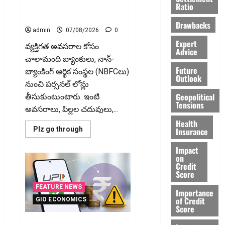
Your Personal Loan? Here’s
Ratio
What You Must Know
Drawbacks
admin
07/08/2026
0
Expert
వ్యక్తిగత అవసరాల కోసం
Advice
చాలామంది బ్యాంకులు, నాన్‌-
Future
బ్యాంకింగ్‌ ఆర్థిక సంస్థల (NBFCలు)
Outlook
నుంచి పర్సనల్‌ లోన్లు
Geopolitical
తీసుకుంటుంటారు. ఇంటి
Tensions
అవసరాలు, పిల్లల చదువులు,...
Health
Read
Plz go through
Insurance
more
about
Impact
వ్యక్తిగత
on
రుణం
ముందే
Credit
తీర్చేస్తున్నారా?..
Score
ఈ
విషయాలు
FEATURE NEWS
Importance
తప్పక
of Credit
తెలుసుకోండి..!
GIO ECONOMICS
Prepaying
Score
Your
Personal
గూగుల్ పే, ఫోన్ పే