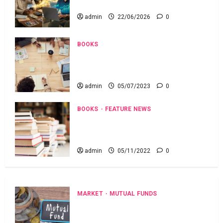
Middle Class book review telugu
admin
22/06/2026
0
BOOKS
How to make happy money book summery
telugu హౌ టు మేక్ హ్యాపీ మ‌నీ బుక్ స‌మ‌రీ
తెలుగు
admin
05/07/2023
0
BOOKS
FEATURE NEWS
లైఫ్స్ అమేజింగ్ సీక్రెట్స్ పుస్త‌క స‌మ‌రీ LIFE’S
AMAZING SECRETS by gaur gopal das book
review telugu
admin
05/11/2022
0
MARKET
MUTUAL FUNDS
మీ పెట్టుబ‌డికి సుర‌క్షిత మార్గాల‌ను
వెతుకుతున్నారా? ఈటీఎఫ్‌లు, మ్యూచువల్
ఫండ్ల‌లో ఏవి సరైనవి అంటే?