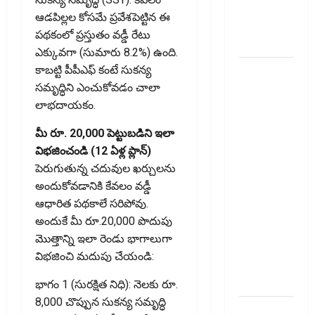
Caught by
ఆడపిల్లల కోసమే ప్రవేశపెట్టిన ఈ
AI
పథకంలో ప్రస్తుతం వడ్డీ రేటు
Surveillance!
ఎక్కువగా (సుమారు 8.2%) ఉంది.
యూపీఐ
కాబట్టి పీపీఎఫ్ కంటే సుకన్య
లావాదేవీలన్నీ
సమృద్ధిని ఎంచుకోవడం చాలా
ఉచితమే!
లాభదాయకం.
క్లారిటీ
మీ రూ. 20,000 పెట్టుబడిని ఇలా
ఇచ్చిన కేంద్ర
విభజించండి (12 ఏళ్ల ప్లాన్)
స‌ర్కారు!! All
పెరుగుతున్న చదువుల ఖర్చులను
UPI
అందుకోవడానికి కేవలం వడ్డీ
Transactions
ఆధారిత పథకాలే సరిపోవు.
Remain
అందుకే మీ రూ.20,000 పొదుపు
Free!
మొత్తాన్ని ఇలా రెండు భాగాలుగా
Centre
విభజించి మదుపు చేయండి:
Government
Clarifies!!
భాగం 1 (సురక్షిత నిధి): నెలకు రూ.
8,000 చొప్పున సుకన్య సమృద్ధి
పెరుగుతున్న