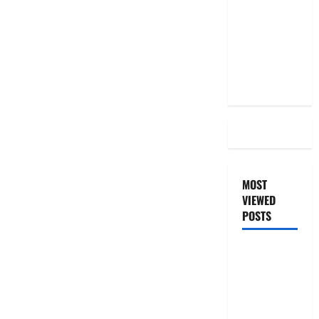
Even After
RBI Rate
Cut, Is Your
EMI Still
the Same
MOST
VIEWED
POSTS
జీరో టు వ‌న్
బుక్ స‌మ‌రీ
తెలుగు
ZERO TO