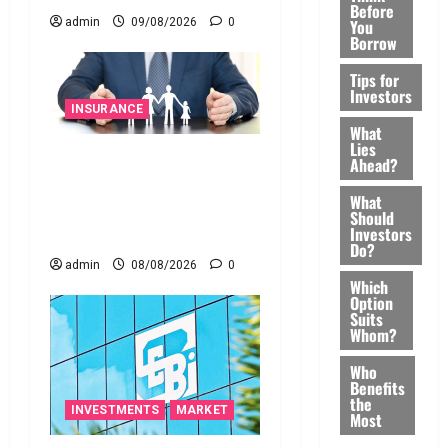
Before
You
admin
09/08/2026
0
Borrow
Tips for
Investors
INSURANCE
What
Lies
జీవిత బీమా ప్రీమియం గడువు
Ahead?
దాటితే ఏమవుతుంది? ఒక
What
చిన్న నిర్లక్ష్యంతో ల‌క్ష‌లు
Should
Investors
కోల్పోతామా?
Do?
admin
08/08/2026
0
Which
Option
Suits
Whom?
Who
Benefits
the
INVESTMENTS
MARKET
Most