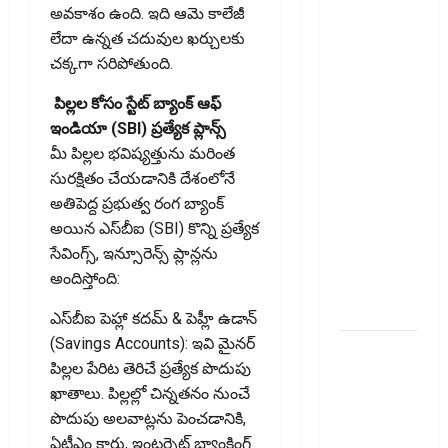
తప్పనిసరి..
అవకాశం ఉంది. ఇది ఆమె కాలేజీ
ఈ-వే
లేదా ఉన్నత చదువుల ఖర్చులకు
బిల్లులో కొత్త
చక్కగా సరిపోతుంది.
మార్పు.. !!
పిల్లల కోసం స్టేట్ బ్యాంక్ ఆఫ్
GST Details
ఇండియా (SBI) ప్రత్యేక ప్లాన్స్
of the Final
మీ పిల్లల భవిష్యత్తును మరింత
Recipient
సురక్షితం చేయడానికి దేశంలోనే
Now
అతిపెద్ద ప్రభుత్వ రంగ బ్యాంక్
Mandatory..
అయిన ఎస్‌బీఐ (SBI) కొన్ని ప్రత్యేక
New
సేవింగ్స్, ఇన్సూరెన్స్ ప్లాన్లను
Change in
అందిస్తోంది:
E-Way Bill
Rules!!
ఎస్‌బీఐ పెహ్లా కదమ్ & పెహ్లీ ఉడాన్
(Savings Accounts): ఇవి మైనర్
వాడని
పిల్లల పేరిట తెరిచే ప్రత్యేక పొదుపు
బ్యాంకు
ఖాతాలు. పిల్లల్లో చిన్నతనం నుంచే
ఖాతాలతో
పొదుపు అలవాట్లను పెంచడానికి,
సిబిల్‌ స్కోర్‌
ఏటీఎం కార్డు, ఇంటర్నెట్ బ్యాంకింగ్