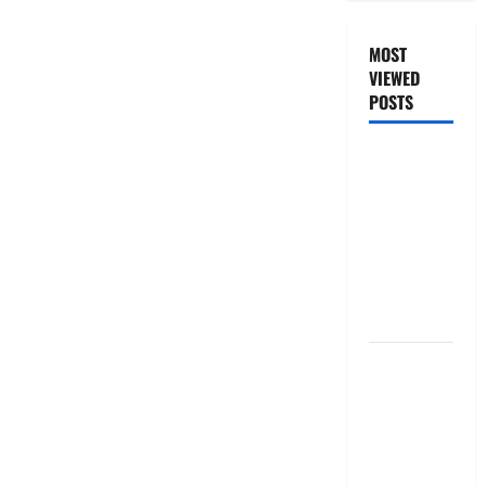
MOST
VIEWED
POSTS
జీరో టు వ‌న్
బుక్ స‌మ‌రీ
తెలుగు
ZERO TO
ONE book
summery
telugu
బ్యాంకుల్లో
మోసపోవ‌ద్దు..
జాగ్ర‌త్త‌ Be
careful in
Banks