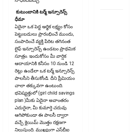
సాధించవచ్చు.
Prices!
కుటుంబానికి టర్మ్ ఇన్సూరెన్స్
పాత పీఎఫ్‌
ధీమా
డబ్బంతా
ఏదైనా ఒక పెద్ద ఆర్థిక లక్ష్యం కోసం
ఒకేచోట.. All
పెట్టుబడులు ప్రారంభించే ముందు,
Your Old PF
సంపాదించే వ్యక్తి పేరిట తగినంత
Money in
లైఫ్ ఇన్సూరెన్స్ ఉండటం ప్రాథమిక
One Place
సూత్రం. ఇందుకోసం మీ వార్షిక
ఫోన్‌పేలో
ఆదాయానికి కనీసం 10 నుండి 12
ఎఫ్‌డీ.. డైలీ
రెట్లు ఉండేలా ఒక టర్మ్ ఇన్సూరెన్స్
ఆర్‌డీ!
పాలసీని తీసుకోండి. దీని ప్రీమియం
యూపీఐపై
చాలా తక్కువగా ఉంటుంది.
ఛార్జీలుండవు!!
భవిష్యత్తులో (girl child savings
PhonePe
plan )మీకు ఏదైనా అవాంతరం
Introduces
ఎదురైనా, మీ కుమార్తె చదువు
FD & Daily
ఆగిపోకుండా ఈ పాలసీ ద్వారా
RD! No
వచ్చే క్లెయిమ్ మొత్తం రక్షణగా
Charges on
నిలుస్తుంది. ముఖ్యంగా ఎస్​బీఐ