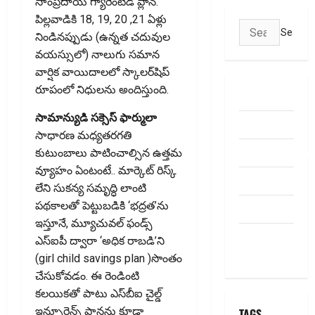
సాంప్రదాయ గ్యారెంటీడ్ ప్లాన్.
పిల్లవాడికి 18, 19, 20 ,21 ఏళ్లు
Search
నిండినప్పుడు (ఉన్నత చదువుల
for:
వయస్సులో) నాలుగు సమాన
వార్షిక వాయిదాలలో స్కాలర్‌షిప్
రూపంలో నిధులను అందిస్తుంది.
ABOUT US
సామాన్యుడి సక్సెస్ ఫార్ములా
Contact Us
సాధారణ మధ్యతరగతి
dhanammoolam.
కుటుంబాలు పాటించాల్సిన ఉత్తమ
వ్యూహం ఏంటంటే.. మార్కెట్ రిస్క్
Disclaimer
లేని సుకన్య సమృద్ధి లాంటి
పథకాలతో పెట్టుబడికి ‘భద్రత’ను
HOME
ఇస్తూనే, మ్యూచువల్ ఫండ్స్
Privacy
ఎస్‌ఐపీ ద్వారా ‘అధిక రాబడి’ని
Policy
(girl child savings plan )సొంతం
చేసుకోవడం. ఈ రెండింటి
కలయికతో పాటు ఎస్‌బీఐ చైల్డ్
ఇన్సూరెన్స్ ప్లాన్లను కూడా
TAGS