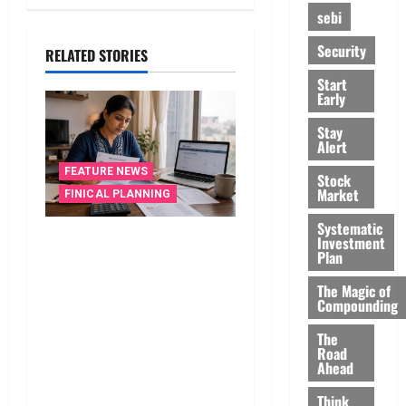
sebi
Security
RELATED STORIES
Start
Early
Stay
Alert
FEATURE NEWS
Stock
Market
FINICAL PLANNING
Systematic
వాడని బ్యాంకు ఖాతాలతో
Investment
Plan
సిబిల్‌ స్కోర్‌ తగ్గుతుందా?
పాత క్రెడిట్‌ కార్డును క్లోజ్‌ చేస్తే
The Magic of
Compounding
ఏమవుతుంది? Do Unused
Bank Accounts Lower Your
The
Road
CIBIL Score? What Happens
Ahead
If You Close an Old Credit
Card?
Think