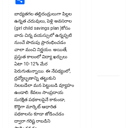
పరీక్షలను
విస్తరించనున్న
బాధ్యతగల తల్లిదండ్రులుగా పిల్లల
బీఐఎస్‌!
ఉన్నత చదువులు, పెళ్లి అవసరాల
Silver
(girl child savings plan )కోసం
Demand
వారు చిన్న వయస్సులో ఉన్నప్పటి
Surges..
నుంచే పొదుపు ప్రారంభించడం
BIS to
చాలా మంచి నిర్ణయం. అయితే,
Expand
ప్రస్తుత కాలంలో విద్యా ఖర్చులు
Hallmarking
ఏటా 10-12% మేర
Tests!
పెరుగుతున్నాయి. ఈ నేపథ్యంలో,
ద్రవ్యోల్బణాన్ని తట్టుకుని
ఎల్‌నినోతో
నిలబడేలా మన పెట్టుబడి వ్యూహం
ఆహార ధరల
ఉండాలి. కేవలం సాంప్రదాయ
పెరుగుదల
సురక్షిత పథకాలపైనే కాకుండా,
ముప్పు! El
కొద్దిగా మార్కెట్ ఆధారిత
Nino Poses
పథకాలను కూడా జోడించడం
Risk of
ద్వారా గరిష్ట రాబడిని
Rising Food