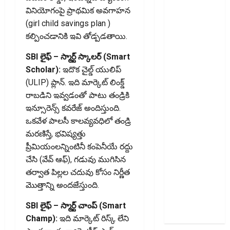
తగ్గుతుందా?
వినియోగంపై ప్రాథమిక అవగాహన
పాత క్రెడిట్‌
(girl child savings plan )
కార్డును క్లోజ్‌
కల్పించడానికి ఇవి తోడ్పడతాయి.
చేస్తే
ఏమవుతుంది?
SBI లైఫ్ – స్మార్ట్ స్కాలర్ (Smart
Do Unused
Scholar):
ఇదొక చైల్డ్ యులిప్
Bank
(ULIP) ప్లాన్. ఇది మార్కెట్ లింక్డ్
Accounts
రాబడిని ఇవ్వడంతో పాటు తండ్రికి
Lower Your
ఇన్సూరెన్స్ కవరేజ్ అందిస్తుంది.
CIBIL
ఒకవేళ పాలసీ కాలవ్యవధిలో తండ్రి
Score?
మరణిస్తే, భవిష్యత్తు
What
ప్రీమియంలన్నింటినీ కంపెనీయే రద్దు
Happens If
చేసి (వేవ్ ఆఫ్), గడువు ముగిసిన
You Close
తర్వాత పిల్లల చదువు కోసం నిర్ణీత
an Old
మొత్తాన్ని అందజేస్తుంది.
Credit
Card?
SBI లైఫ్ – స్మార్ట్ చాంప్ (Smart
Champ):
ఇది మార్కెట్ రిస్క్ లేని