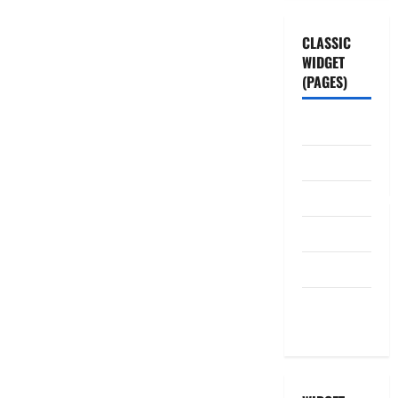
CLASSIC
WIDGET
(PAGES)
ABOUT US
Contact Us
dhanammoolam.
Disclaimer
HOME
Privacy
Policy