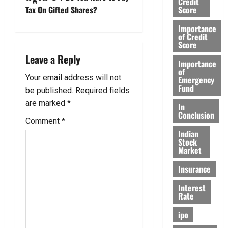
a
Credit
Score
Tax On Gifted Shares?
v
Importance
of Credit
i
Score
Leave a Reply
Importance
g
of
Your email address will not
Emergency
a
Fund
be published.
Required fields
are marked
*
In
t
Conclusion
Comment
*
i
Indian
Stock
Market
o
Insurance
n
Interest
Rate
ipo