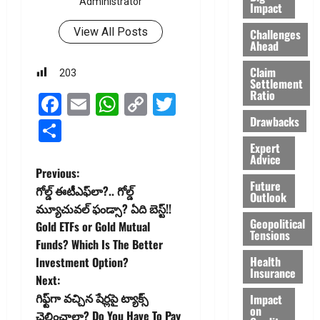
Administrator
Impact
View All Posts
Challenges
Ahead
Claim
203
Settlement
Ratio
Facebook
Email
WhatsApp
Copy
Twitter
Drawbacks
Link
Share
Expert
Advice
P
Previous:
Future
గోల్డ్ ఈటీఎఫ్‌లా?.. గోల్డ్
Outlook
o
మ్యూచువల్ ఫండ్సా? ఏది బెస్ట్‌!!
Geopolitical
Gold ETFs or Gold Mutual
s
Tensions
Funds? Which Is The Better
t
Health
Investment Option?
Insurance
Next:
n
గిఫ్ట్‌గా వచ్చిన షేర్లపై ట్యాక్స్
Impact
on
చెల్లించాలా? Do You Have To Pay