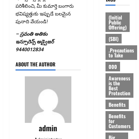
పరిశీలించి, మీ కుమార్తె బంగారు
భవిష్యత్తుకు ఇప్పుడే బలమైన
(Initial
Public
పునాది వేయండి!
Offering)
– స్రవంతి అతికం
(SBI)
​ఇన్సూరెన్స్​ అడ్వైజర్​
.Precautions
9440012834
to Take
ABOUT THE AUTHOR
000
Awareness
is the
Best
Protection
Benefits
Benefits
for
Customers
admin
Big