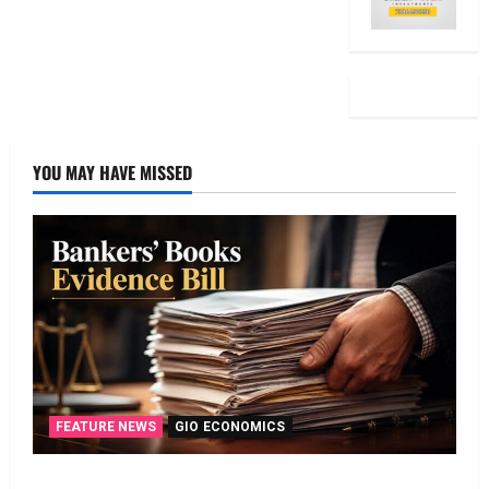
YOU MAY HAVE MISSED
FEATURE NEWS
GIO ECONOMICS
135 ఏళ్ల నాటి చట్టానికి చెల్లు.. డిజిటల్‌ బ్యాంకింగ్‌కు