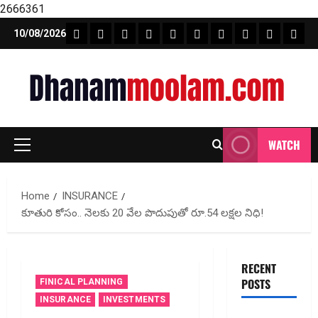
2666361
Skip
FEATURE NEWS
FINICAL PLANNING
MARKET
INVESTMENTS
NEWS
INSURANCE
MUTUAL FUND
MONEY TIP
BOOKS
Unca
10/08/2026
to
content
WATCH
Primary
Menu
Home
INSURANCE
కూతురి కోసం.. నెలకు 20 వేల పొదుపుతో రూ.54 లక్షల నిధి!
RECENT
POSTS
FINICAL PLANNING
INSURANCE
INVESTMENTS