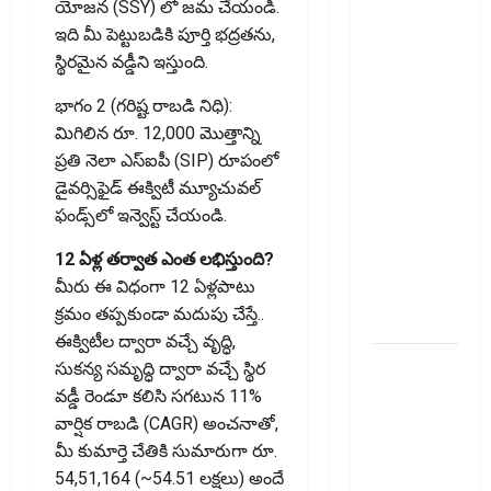
యోజన (SSY) లో జమ చేయండి.
వంట
ఇది మీ పెట్టుబడికి పూర్తి భద్రతను,
ఖర్చులు ..
స్థిరమైన వడ్డీని ఇస్తుంది.
భార‌మైన
కుటుంబ
భాగం 2 (గరిష్ట రాబడి నిధి):
బడ్జెట్ !!
మిగిలిన రూ. 12,000 మొత్తాన్ని
Rising
ప్రతి నెలా ఎస్‌ఐపీ (SIP) రూపంలో
Cooking
డైవర్సిఫైడ్ ఈక్విటీ మ్యూచువల్
Costs..
ఫండ్స్‌లో ఇన్వెస్ట్ చేయండి.
Growing
12 ఏళ్ల తర్వాత ఎంత లభిస్తుంది?
Burden on
మీరు ఈ విధంగా 12 ఏళ్లపాటు
Family
క్రమం తప్పకుండా మదుపు చేస్తే..
Budgets!!
ఈక్విటీల ద్వారా వచ్చే వృద్ధి,
సరుకు
సుకన్య సమృద్ధి ద్వారా వచ్చే స్థిర
అంతిమంగా
వడ్డీ రెండూ కలిసి సగటున 11%
చేరే వ్యక్తి
వార్షిక రాబడి (CAGR) అంచనాతో,
జీఎస్‌టీ
మీ కుమార్తె చేతికి సుమారుగా రూ.
వివరాలు
54,51,164 (~54.51 లక్షలు) అందే