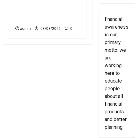
స్టాక్‌ ఎక్స్ఛేంజీలు, క్లియరింగ్‌
కార్పొరేషన్లకు విడివిడిగా సెబీ
కొత్త నిబంధనలు
financial
awareness
admin
08/08/2026
0
is our
primary
motto. we
are
working
here to
educate
people
about all
financial
products
and better
planning.