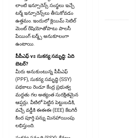
UPI
లాంటి ఇన్సూరెన్స్​ సంస్థలు ఇచ్చే
Transactions!!
టర్మ్‌ ఇన్సూరెన్స్​లు తీసుకోవడం
ఉత్తమం. ఇందులో క్లెయిమ్​ సెటిల్​
ఐటీ
మెంట్​ రేషియోతోపాటు పాలసీ
రిటర్న్స్‌లో
పేయింగ్​ టర్మ్స్​ అనుకూలంగా
ఫేక్‌ డిడక్షన్స్‌
ఉంటాయి.
పెట్టారా? AI
నిఘాలో
పీపీఎఫ్ vs సుకన్య సమృద్ధి: ఏది
దొరికితే భారీ
బెటర్?
పెనాల్టీ
మీరు అనుకుంటున్న పీపీఎఫ్
త‌ప్ప‌దు!
(PPF), సుకన్య సమృద్ధి (SSY)
Claimed
పథకాలు రెండూ కేంద్ర ప్రభుత్వ
Fake
మద్దతు గల అత్యంత సురక్షితమైన
Deductions
ఆప్షన్లు. వీటిలో పెట్టిన పెట్టుబడికి,
in ITRs?
వచ్చే వడ్డీకి ఈఈఈ (EEE) కేటగిరీ
Heavy
కింద పూర్తి పన్ను మినహాయింపు
Penalty
లభిస్తుంది.
Awaits If
సుకన్య సమృద్ధి (SSY): కేవలం