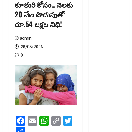
135 ఏళ్ల
కూతురి కోసం.. నెలకు
నాటి
20 వేల పొదుపుతో
చట్టానికి
రూ.54 లక్షల నిధి!
చెల్లు..
డిజిటల్‌
బ్యాంకింగ్‌కు
admin
తగ్గట్టుగా
28/05/2026
కొత్త చట్టం!!
0
135-Year-
Old Law
Replaced..
New Law for
the Digital
Banking
Era!!
వెండికి భలే
Facebook
Email
WhatsApp
Copy
Twitter
గిరాకీ..
Link
Share
హాల్‌మార్కింగ్‌