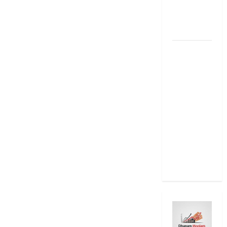
2025: Top
15 Stock
Ideas
RBI రేటు
తగ్గించినప్పటికీ
మీ EMI
అలాగే
ఉందా..
Even After
RBI Rate
Cut, Is Your
EMI Still
the Same