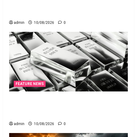
తగ్గట్టుగా కొత్త చట్టం!! 135-Year-Old Law Replaced..
New Law for the Digital Banking Era!!
admin
10/08/2026
0
FEATURE NEWS
వెండికి భలే గిరాకీ.. హాల్‌మార్కింగ్‌ పరీక్షలను
విస్తరించనున్న బీఐఎస్‌! Silver Demand Surges.. BIS to
Expand Hallmarking Tests!
admin
10/08/2026
0