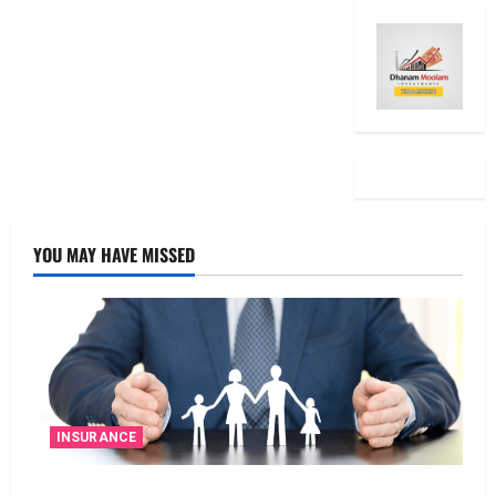
YOU MAY HAVE MISSED
INSURANCE
జీవిత బీమా ప్రీమియం గడువు దాటితే ఏమవుతుంది?