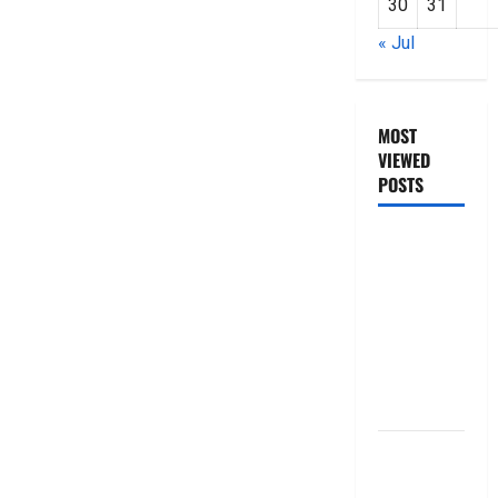
30
31
« Jul
MOST
VIEWED
POSTS
జీరో టు వ‌న్
బుక్ స‌మ‌రీ
తెలుగు
ZERO TO
ONE book
summery
telugu
బ్యాంకుల్లో
మోసపోవ‌ద్దు..