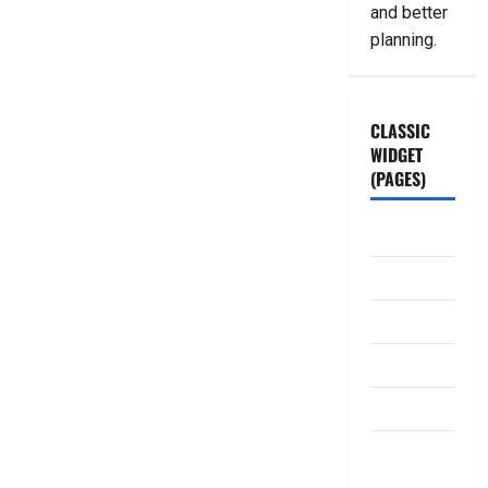
and better
planning.
CLASSIC
WIDGET
(PAGES)
ABOUT US
Contact Us
dhanammoolam.
Disclaimer
HOME
Privacy
Policy