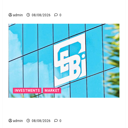
ఒక చిన్న నిర్లక్ష్యంతో ల‌క్ష‌లు కోల్పోతామా?
admin
08/08/2026
0
INVESTMENTS
MARKET
స్టాక్‌ ఎక్స్ఛేంజీలు, క్లియరింగ్‌ కార్పొరేషన్లకు విడివిడిగా సెబీ
కొత్త నిబంధనలు
admin
08/08/2026
0