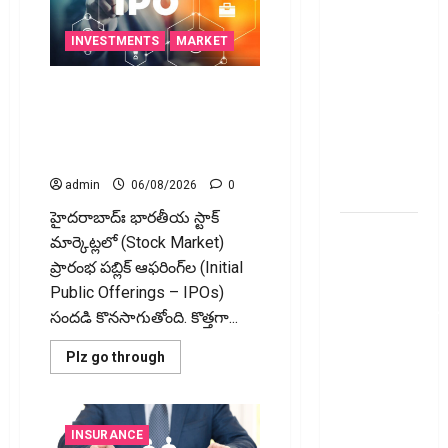
ఇన్విట్
ఇంకా
పన్ను
అవకాశం
మార్పులు
INVESTMENTS
MARKET
ఇవే!
ఉంది..!
ఐపీఓ అప్‌డేట్స్: తొలి రోజే
Errors in
దూసుకెళ్లిన ఆర్‌డీ ఇండస్ట్రీస్..
Your ITR?
మోల్బియో డయాగ్నస్టిక్స్ ప్రైస్
There’s Still
బ్యాండ్ ఖరారు!
Time to Fix
admin
06/08/2026
0
Them!
హైద‌రాబాద్ః భారతీయ స్టాక్
వ్యక్తిగత
మార్కెట్లలో (Stock Market)
రుణం
ప్రారంభ పబ్లిక్ ఆఫరింగ్‌ల (Initial
ముందే
Public Offerings – IPOs)
తీర్చేస్తున్నారా?..
సందడి కొనసాగుతోంది. కొత్తగా...
ఈ
విషయాలు
Read
Plz go through
more
తప్పక
about
ఐపీఓ
తెలుసుకోండి..!
అప్‌డేట్స్:
తొలి
Prepaying
INSURANCE
రోజే