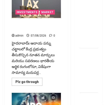
ఆన్‌లైన్‌లో
ఇవే!! Pay
సులభంగా
తెలుసుకోండిలా!
Income Tax
INVESTMENTS
MARKET
with Your
Credit
చిన్న మదుపర్లకు బిగ్ రిలీఫ్: రీట్‌,
Card!
ఇన్విట్ పన్ను మార్పులు ఇవే!
Here’s What
admin
07/08/2026
0
the New
Rules Say
హైద‌రాబాద్ః ఆదాయ పన్ను
చట్టాలలో కేంద్ర ప్రభుత్వం
చిన్న
తీసుకొచ్చిన నూతన మార్పులు
మదుపర్లకు
మరియు సవరణలు భారతీయ
బిగ్ రిలీఫ్:
ఆర్థిక రంగంలోనూ, విశేషంగా
రీట్‌, ఇన్విట్
సామాన్య మదుపర్ల...
పన్ను
మార్పులు
Read
Plz go through
more
ఇవే!
about
చిన్న
మదుపర్లకు
ఐటీఆర్‌లో
బిగ్
రిలీఫ్:
తప్పులున్నాయా?
రీట్‌,