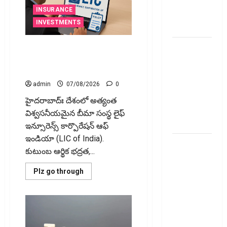
New Rules
షార్ట్
టర్మ్
INSURANCE
from
ఇన్‌వెస్టర్లు
అప్లై
INVESTMENTS
January 1
చేయవచ్చా?
మీ ఎల్‌ఐసీ
మీ ఎల్‌ఐసీ పాలసీ నంబర్
పోయిందా? ఆన్‌లైన్‌లో సులభంగా
పాలసీ
తెలుసుకోండిలా!
నంబర్
పోయిందా?
admin
07/08/2026
0
ఆన్‌లైన్‌లో
హైద‌రాబాద్ః దేశంలో అత్యంత
సులభంగా
విశ్వసనీయమైన బీమా సంస్థ లైఫ్
తెలుసుకోండిలా!
ఇన్సూరెన్స్ కార్పొరేషన్ ఆఫ్
ఇండియా (LIC of India).
క్రెడిట్‌
కుటుంబ ఆర్థిక భద్రత,...
కార్డుతోనూ
ఇన్‌కమ్‌
Read
Plz go through
more
టాక్స్‌
about
చెల్లించొచ్చు..!
మీ
ఎల్‌ఐసీ
కొత్త
పాలసీ
నంబర్
నిబంధనలు
పోయిందా?