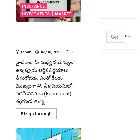
May Attract
అయితే
INSURANCE
Charges
ఇవి
తెలుసుకోండి
INVESTMENTS
MARKET
49 ఏళ్ల వయసులో టర్మ్ పాలసీ,
Search
ఎండోమెంట్ రద్దు చేసుకోవ‌చ్చా? ఆ
for:
డ‌బ్బుల‌ను ఏం చేయాలి?
admin
04/08/2026
0
హైద‌రాబాద్ః మధ్య వయస్సులో
ABOUT US
ఉన్నప్పుడు ఆర్థిక నిర్ణయాలు
Contact Us
తీసుకోవడం ఎంతో కీలకం.
ముఖ్యంగా 49 ఏళ్ల వయసులో
dhanammoolam.
పదవీ విరమణ (Retirement)
దగ్గరపడుతున్న...
Disclaimer
Read
Plz go through
HOME
more
about
Privacy
49
ఏళ్ల
Policy
వయసులో
టర్మ్