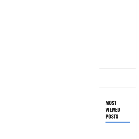
మీ EMI
అలాగే
ఉందా..
Even After
RBI Rate
Cut, Is Your
EMI Still
the Same
MOST
VIEWED
POSTS
జీరో టు వ‌న్