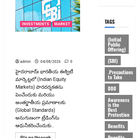
పాలసీ,
ఎండోమెంట్
రద్దు
చేసుకోవ‌చ్చా?
TAGS
ఆ
INVESTMENTS
MARKET
డ‌బ్బుల‌ను
ఏం
చేయాలి?
(Initial
సెబీ తెచ్చిన కాల్ ఆక్షన్ సిస్టమ్‌తో
Public
నిఫ్టీ 200 పాయింట్ల జంప్.. ఏంటీ
Offering)
మార్పు?
(SBI)
admin
04/08/2026
0
.Precautions
హైద‌రాబాద్ః భారతీయ ఈక్విటీ
to Take
మార్కెట్లలో (Indian Equity
Markets) పారదర్శకతను
000
పెంచేందుకు మరియు
Awareness
అంతర్జాతీయ ప్రమాణాలకు
is the
Best
(Global Standards)
Protection
అనుగుణంగా ట్రేడింగ్‌ను
Benefits
ఆధునీకరించేందుకు...
Benefits
Read
Plz go through