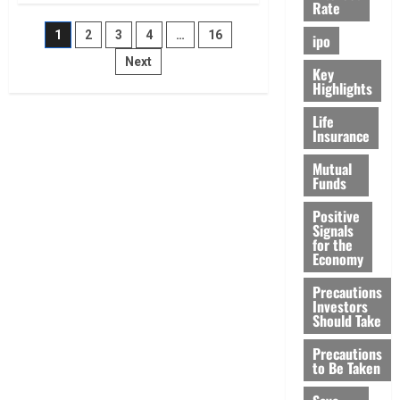
Rate
మార్కెట్‌లో
కొత్త
Posts
1
2
3
4
…
16
రూల్స్..
ipo
నేటి
నుంచే
Next
pagination
Key
మారిన
Highlights
వేళలు
Life
Insurance
Mutual
Funds
Positive
Signals
for the
Economy
Precautions
Investors
Should Take
Precautions
to Be Taken