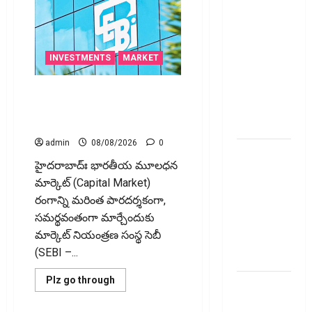
ప్రీమియం
గడువు
దాటితే
ఏమవుతుంది?
INVESTMENTS
MARKET
ఒక చిన్న
నిర్లక్ష్యంతో
స్టాక్‌ ఎక్స్ఛేంజీలు, క్లియరింగ్‌
ల‌క్ష‌లు
కార్పొరేషన్లకు విడివిడిగా సెబీ కొత్త
నిబంధనలు
కోల్పోతామా?
admin
08/08/2026
0
స్టాక్‌
హైద‌రాబాద్ః భారతీయ మూలధన
ఎక్స్ఛేంజీలు,
మార్కెట్ (Capital Market)
క్లియరింగ్‌
రంగాన్ని మరింత పారదర్శకంగా,
కార్పొరేషన్లకు
సమర్థవంతంగా మార్చేందుకు
విడివిడిగా
మార్కెట్ నియంత్రణ సంస్థ సెబీ
సెబీ కొత్త
(SEBI –...
నిబంధనలు
Read
Plz go through
టెక్నోక్రాఫ్ట్
more
about
వెంచర్స్
స్టాక్‌