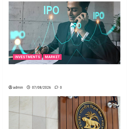
INVESTMENTS
MARKET
టెక్నోక్రాఫ్ట్ వెంచర్స్ ఐపీఓ: షార్ట్ టర్మ్ ఇన్‌వెస్టర్లు అప్లై
చేయవచ్చా?
admin
07/08/2026
0