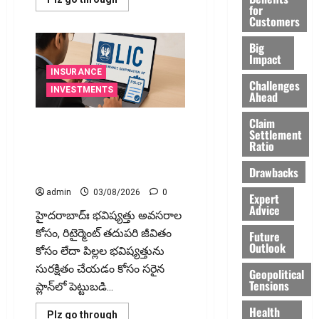
for
more
Customers
about
సెబీ
తెచ్చిన
Big
కాల్
Impact
ఆక్షన్
సిస్టమ్‌తో
INSURANCE
నిఫ్టీ
Challenges
200
INVESTMENTS
Ahead
పాయింట్ల
జంప్..
ఏంటీ
Claim
ఎల్ఐసీ జీవ‌న్ ఉత్స‌వ్ సింగిల్
మార్పు?
Settlement
ప్రీమియం..ఒకేసారి పెట్టుబడితో
Ratio
జీవితాంతం క్రమం తప్పకుండా
Drawbacks
ఆదాయం!
admin
03/08/2026
0
Expert
Advice
హైద‌రాబాద్ః భవిష్యత్తు అవసరాల
కోసం, రిటైర్మెంట్ తదుపరి జీవితం
Future
Outlook
కోసం లేదా పిల్లల భవిష్యత్తును
సురక్షితం చేయడం కోసం సరైన
Geopolitical
Tensions
ప్లాన్‌లో పెట్టుబడి...
Health
Read
Plz go through