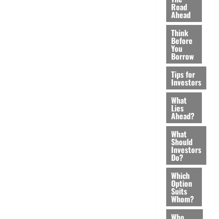
Road
Ahead
Think
Before
You
Borrow
Tips for
Investors
What
Lies
Ahead?
What
Should
Investors
Do?
Which
Option
Suits
Whom?
Who