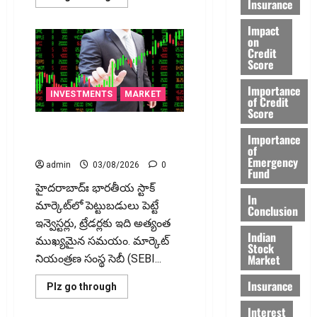
Insurance
more
about
ఎల్ఐసీ
Impact
జీవ‌న్
on
ఉత్స‌వ్
Credit
సింగిల్
Score
ప్రీమియం..ఒకేసారి
పెట్టుబడితో
జీవితాంతం
Importance
క్రమం
INVESTMENTS
MARKET
of Credit
తప్పకుండా
Score
ఆదాయం!
స్టాక్ మార్కెట్‌లో కొత్త రూల్స్.. నేటి
Importance
నుంచే మారిన వేళలు
of
Emergency
admin
03/08/2026
0
Fund
హైద‌రాబాద్ః భారతీయ స్టాక్
In
మార్కెట్‌లో పెట్టుబడులు పెట్టే
Conclusion
ఇన్వెస్టర్లు, ట్రేడర్లకు ఇది అత్యంత
Indian
ముఖ్యమైన సమయం. మార్కెట్
Stock
Market
నియంత్రణ సంస్థ సెబీ (SEBI...
Insurance
Read
Plz go through
more
about
Interest
స్టాక్