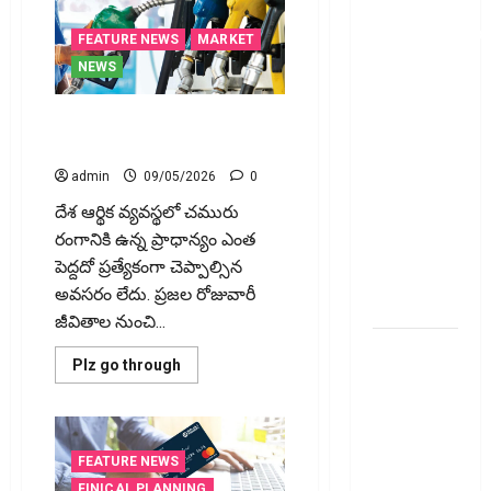
ఫోన్ పే
వినియోగదారులక
FEATURE NEWS
MARKET
షాక్..! UPI
NEWS
లావాదేవీలపై
చార్జీలు!!
చమురు మంటలు.. ప్రభుత్వ రంగ
Shock for
సంస్థలకు భారీ న‌ష్టం!!
Google Pay,
admin
09/05/2026
0
PhonePe
దేశ ఆర్థిక వ్యవస్థలో చమురు
Users! UPI
రంగానికి ఉన్న ప్రాధాన్యం ఎంత
Transactions
పెద్దదో ప్రత్యేకంగా చెప్పాల్సిన
May Attract
అవసరం లేదు. ప్రజల రోజువారీ
Charges
జీవితాల నుంచి...
ఐపీఓ
Read
Plz go through
అప్‌డేట్స్:
more
about
తొలి రోజే
చమురు
మంటలు..
దూసుకెళ్లిన
ప్రభుత్వ
ఆర్‌డీ
రంగ
FEATURE NEWS
సంస్థలకు
ఇండస్ట్రీస్..
భారీ
FINICAL PLANNING