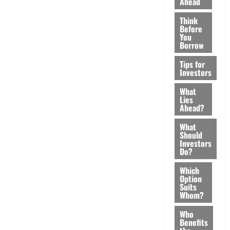
Ahead
Think
Before
You
Borrow
Tips for
Investors
What
Lies
Ahead?
What
Should
Investors
Do?
Which
Option
Suits
Whom?
Who
Benefits