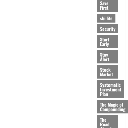
Save
First
sbi life
Security
Start
Early
Stay
Alert
Stock
Market
Systematic
Investment
Plan
The Magic of
Compounding
The
Road