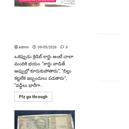
న‌ష్టం!!
మోల్బియో
డయాగ్నస్టిక్స్
ఈ టిప్స్‌ పాటిస్తే.. క్రెడిట్ కార్డు
ప్రైస్ బ్యాండ్
వినియోగంతో డబ్బును ఆదా
చేయొచ్చు..!! Follow These Tips
ఖరారు!
to Save Money Through Smart
అత్యుత్తమ
Credit Card Usage..!
జీవిత బీమా
admin
09/05/2026
0
పాలసీ కోసం
ఒకప్పుడు క్రెడిట్ కార్డు అంటే చాలా
చూస్తున్నారా?
మందికి భయం. “కార్డు వాడితే
అయితే ఇవి
అప్పుల్లో కూరుకుపోతారు”, “బిల్లు
తెలుసుకోండి
కట్టలేక ఇబ్బందులు పడతారు”,
“వడ్డీలు భారీగా...
మీ
పెట్టుబ‌డికి
Read
Plz go through
సుర‌క్షిత
more
about
మార్గాల‌ను
ఈ
టిప్స్‌
వెతుకుతున్నారా?
పాటిస్తే..
క్రెడిట్
ఈటీఎఫ్‌లు,
కార్డు
వినియోగంతో