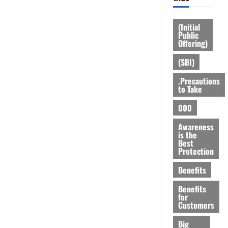
(Initial
Public
Offering)
(SBI)
.Precautions
to Take
000
Awareness
is the
Best
Protection
Benefits
Benefits
for
Customers
Big