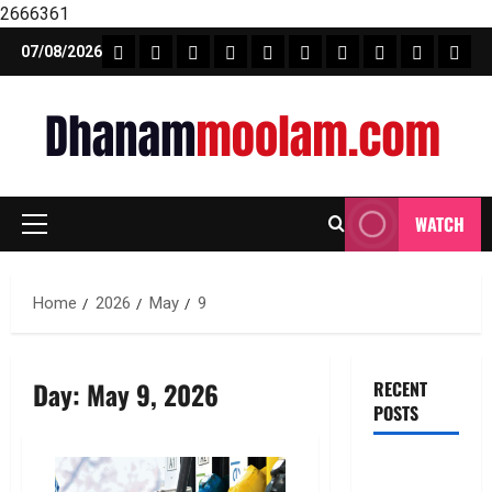
2666361
Skip
FEATURE NEWS
FINICAL PLANNING
MARKET
INVESTMENTS
NEWS
INSURANCE
MUTUAL FUND
MONEY TIP
BOOKS
Unca
07/08/2026
to
content
WATCH
Primary
Menu
Home
2026
May
9
Day:
May 9, 2026
RECENT
POSTS
గూగుల్ పే,