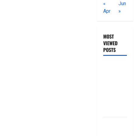
«
Jun
Apr
»
MOST
VIEWED
POSTS
జీరో టు వ‌న్
బుక్ స‌మ‌రీ
తెలుగు
ZERO TO
ONE book
summery
telugu
బ్యాంకుల్లో
మోసపోవ‌ద్దు..