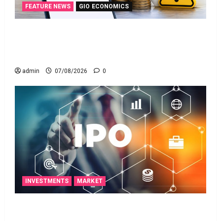
FEATURE NEWS
GIO ECONOMICS
గూగుల్ పే, ఫోన్ పే వినియోగదారులకు షాక్..! UPI
లావాదేవీలపై చార్జీలు!! Shock for Google Pay, PhonePe
Users! UPI Transactions May Attract Charges
admin
07/08/2026
0
INVESTMENTS
MARKET
ఐపీఓ అప్‌డేట్స్: తొలి రోజే దూసుకెళ్లిన ఆర్‌డీ ఇండస్ట్రీస్..
మోల్బియో డయాగ్నస్టిక్స్ ప్రైస్ బ్యాండ్ ఖరారు!