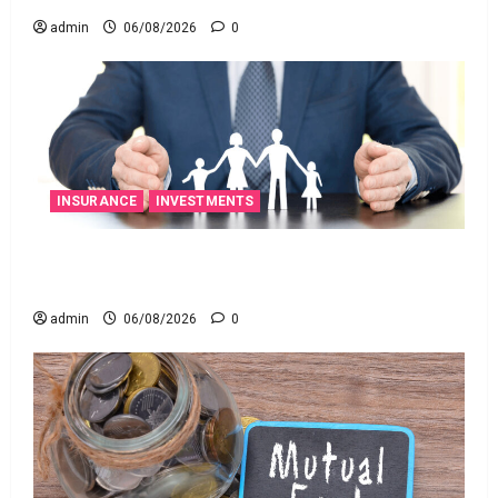
admin
06/08/2026
0
INSURANCE
INVESTMENTS
అత్యుత్తమ జీవిత బీమా పాలసీ కోసం చూస్తున్నారా?
అయితే ఇవి తెలుసుకోండి
admin
06/08/2026
0