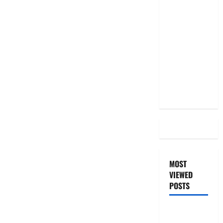
దీపావళి
2025: టాప్
15 స్టాక్
ఐడియాస్ ..
Diwali
2025: Top
15 Stock
Ideas
MOST
VIEWED
POSTS
జీరో టు వ‌న్