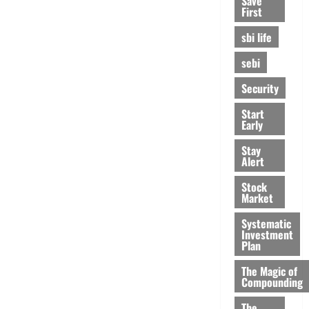
Save
First
sbi life
sebi
Security
Start
Early
Stay
Alert
Stock
Market
Systematic
Investment
Plan
The Magic of
Compounding
The