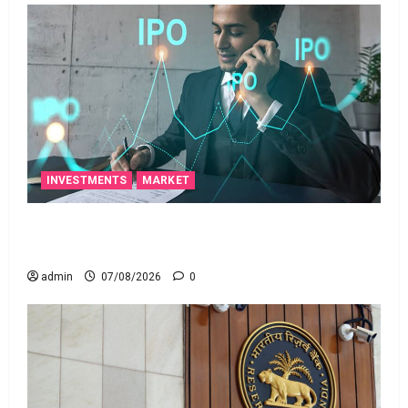
INVESTMENTS
MARKET
టెక్నోక్రాఫ్ట్ వెంచర్స్ ఐపీఓ: షార్ట్ టర్మ్ ఇన్‌వెస్టర్లు అప్లై
చేయవచ్చా?
admin
07/08/2026
0