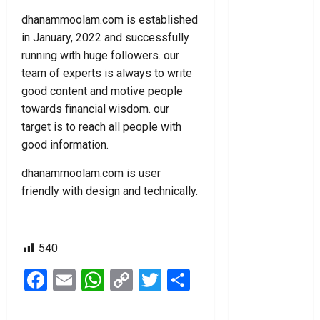
ఐపీఓ: షార్ట్
dhanammoolam.com is established
టర్మ్
in January, 2022 and successfully
ఇన్‌వెస్టర్లు
running with huge followers. our
అప్లై
team of experts is always to write
చేయవచ్చా?
good content and motive people
రికవరీ
towards financial wisdom. our
ఏజెంట్లపై
target is to reach all people with
ఆర్‌బీఐ
good information.
కొరడా..!
dhanammoolam.com is user
జనవరి 1
friendly with design and technically.
నుంచి కొత్త
నిబంధనలు
అమలు..
540
RBI Cracks
Down on
Facebook
Email
WhatsApp
Copy
Twitter
Share
Recovery
Link
Agents..