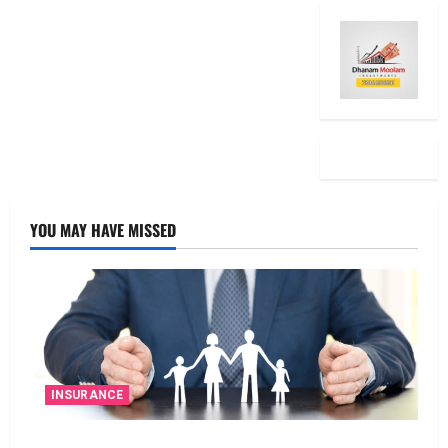
YOU MAY HAVE MISSED
INSURANCE
జీవిత బీమా ప్రీమియం గడువు దాటితే ఏమవుతుంది?