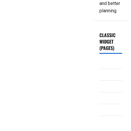
and better
planning.
CLASSIC
WIDGET
(PAGES)
ABOUT US
Contact Us
dhanammoolam.
Disclaimer
HOME
Privacy
Policy