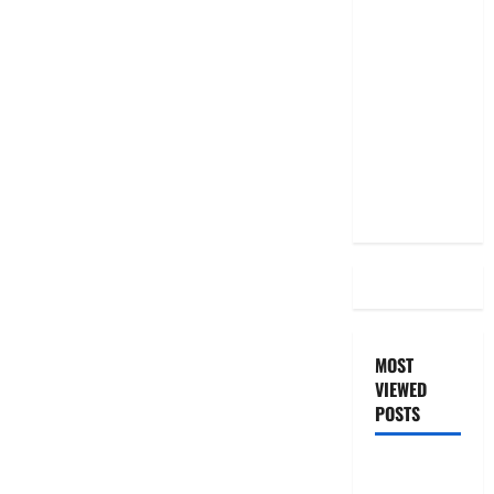
మీ EMI
అలాగే
ఉందా..
Even After
RBI Rate
Cut, Is Your
EMI Still
the Same
MOST
VIEWED
POSTS
జీరో టు వ‌న్