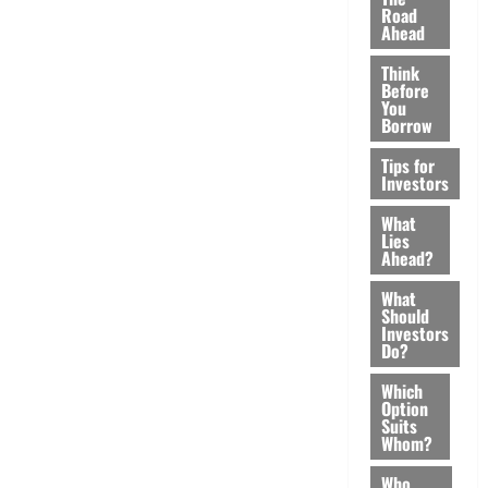
Road
Ahead
Think
Before
You
Borrow
Tips for
Investors
What
Lies
Ahead?
What
Should
Investors
Do?
Which
Option
Suits
Whom?
Who