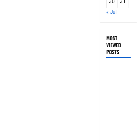
30
31
« Jul
MOST
VIEWED
POSTS
జీరో టు వ‌న్
బుక్ స‌మ‌రీ
తెలుగు
ZERO TO
ONE book
summery
telugu
బ్యాంకుల్లో
మోసపోవ‌ద్దు..