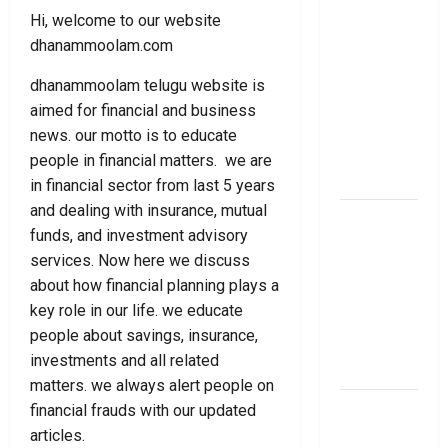
Link
ప్రీమియం
Hi, welcome to our website
గడువు
dhanammoolam.com
దాటితే
ఏమవుతుంది?
dhanammoolam telugu website is
ఒక చిన్న
aimed for financial and business
నిర్లక్ష్యంతో
news. our motto is to educate
ల‌క్ష‌లు
people in financial matters. we are
కోల్పోతామా?
in financial sector from last 5 years
and dealing with insurance, mutual
స్టాక్‌
funds, and investment advisory
ఎక్స్ఛేంజీలు,
services. Now here we discuss
క్లియరింగ్‌
about how financial planning plays a
కార్పొరేషన్లకు
key role in our life. we educate
విడివిడిగా
people about savings, insurance,
సెబీ కొత్త
investments and all related
నిబంధనలు
matters. we always alert people on
టెక్నోక్రాఫ్ట్
financial frauds with our updated
వెంచర్స్
articles.