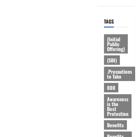
TAGS
(Initial
Public
Offering)
(SBI)
.Precautions
to Take
000
Awareness
is the
Best
Protection
Benefits
Benefits