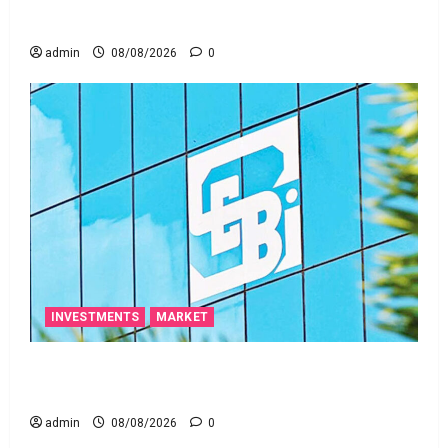
ఒక చిన్న నిర్లక్ష్యంతో ల‌క్ష‌లు కోల్పోతామా?
admin
08/08/2026
0
INVESTMENTS
MARKET
స్టాక్‌ ఎక్స్ఛేంజీలు, క్లియరింగ్‌ కార్పొరేషన్లకు విడివిడిగా సెబీ
కొత్త నిబంధనలు
admin
08/08/2026
0