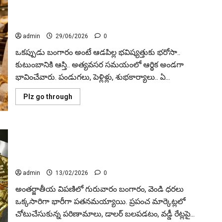
లాకర్‌ టు మార్కెట్‌.. పాత బంగారం అమ్మకాల జోరు .. Locker to
Market.. Surge in Old Gold Sales
admin
29/06/2026
0
ఒకప్పుడు బంగారం అంటే ఆడపిల్ల భవిష్యత్తుకు భరోసా..
కుటుంబానికి ఆస్తి.. అత్యవసర సమయంలో ఆర్థిక అండగా
భావించేవారు. పండుగలు, పెళ్లిళ్లు, శుభకార్యాలు.. ఏ...
Read
Plz go through
more
about
లాకర్‌
టు
మార్కెట్‌..
తగ్గిన బంగారం, వెండి ధరలు… పెట్టుబడిదారులకు ఊరటా?
పాత
బంగారం
ఆందోళనా? Gold and Silver Prices Slide: Relief or Worry for
అమ్మకాల
Investors?
జోరు
..
Locker
admin
13/02/2026
0
to
Market..
అంతర్జాతీయ విపణిలో గురువారం బంగారం, వెండి ధరలు
Surge
in
ఒక్కసారిగా భారీగా పతనమయ్యాయి. ప్రపంచ మార్కెట్లలో
Old
చోటుచేసుకున్న పరిణామాలు, డాలర్ బలపడటం, వడ్డీ రేట్లపై...
Gold
Sales