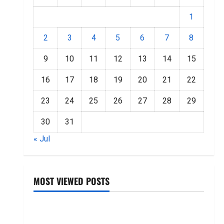
1
2
3
4
5
6
7
8
9
10
11
12
13
14
15
16
17
18
19
20
21
22
23
24
25
26
27
28
29
30
31
« Jul
MOST VIEWED POSTS
జీరో టు వ‌న్ బుక్ స‌మ‌రీ తెలుగు ZERO TO ONE book
summery telugu