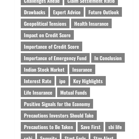
Challenges Ahead
Claim Settlement Ratio
Drawbacks
Expert Advice
Future Outlook
Geopolitical Tensions
Health Insurance
Impact on Credit Score
Importance of Credit Score
Importance of Emergency Fund
In Conclusion
Indian Stock Market
Insurance
Interest Rate
ipo
Key Highlights
Life Insurance
Mutual Funds
Positive Signals for the Economy
Precautions Investors Should Take
Precautions to Be Taken
Save First
sbi life
sebi
Security
Start Early
Stay Alert