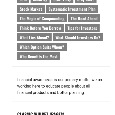
Stock Market
Systematic Investment Plan
The Magic of Compounding
The Road Ahead
Think Before You Borrow
Tips for Investors
What Lies Ahead?
What Should Investors Do?
Which Option Suits Whom?
Who Benefits the Most
financial awareness is our primary motto. we are
working here to educate people about all
financial products and better planning.
CLASSIC WIDGET (PAGES)