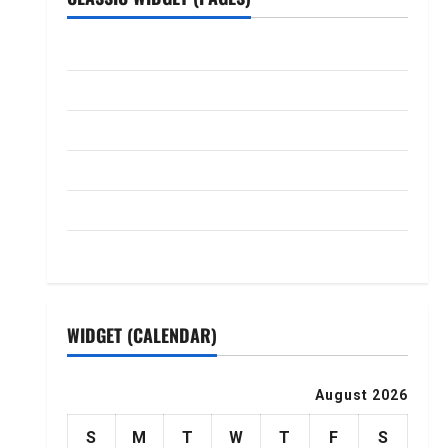
ABOUT US
Contact Us
dhanammoolam.com
Disclaimer
HOME
Privacy Policy
WIDGET (CALENDAR)
August 2026
S
M
T
W
T
F
S