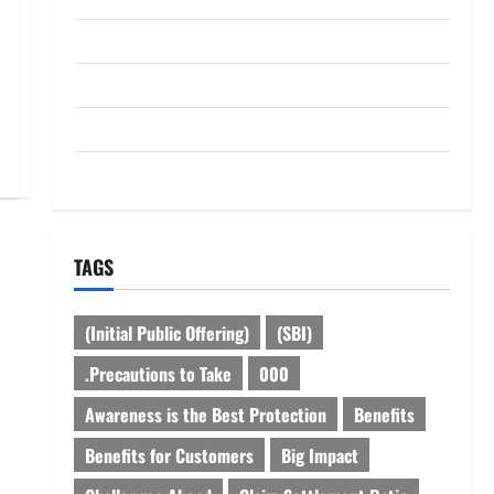
dhanammoolam.com
Disclaimer
HOME
Privacy Policy
TAGS
(Initial Public Offering)
(SBI)
.Precautions to Take
000
Awareness is the Best Protection
Benefits
Benefits for Customers
Big Impact