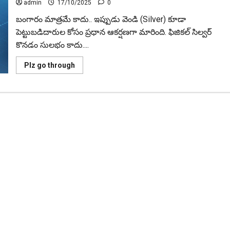
‘హెల్తీ
admin
17/10/2025
0
కరెక్షన్’
మాత్రమేనా?
బంగారం మాత్రమే కాదు.. ఇప్పుడు వెండి (Silver) కూడా
Falling
Silver
పెట్టుబడిదారుల కోసం ప్రధాన ఆకర్షణగా మారింది. ఫిజికల్‌ సిల్వర్
and
కొనడం సులభం కాదు....
Gold
Prices:
Is
Read
Plz go through
This
more
Just
about
a
సిల్వర్‌
Temporary
ETFల‌పై
‘Healthy
షాకింగ్
Correction’?
న్యూస్‌..
వాటిని
ఆపేసిన‌
మ్యూచువ‌ల్
ఫండ్
కంపెనీలు
Shocking
News
on
Silver
ETFs:
Mutual
Fund
Companies
That
Have
Discontinued