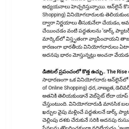
అధ్యయనాలు హెచ్చరిస్తున్నాయి. ఆన్‌లైన్‌
Shopping) వినియోగదారులకు తెలియకుండా
ద్వారా నిర్ణయాలు తీసుకునేలా చేయడం, 
చేయించడం వంటి పద్ధతులను ‘డార్క్‌ ప్యాటర్న్
మార్కెట్‌లో విస్తృతంగా వ్యాపించాయని తాజా
కారణంగా భారతీయ వినియోగదారులు ఏటా రూ.
అదనపు భారం మోస్తున్నట్లు అంచనా వేయడం 
డిజిటల్‌ ప్రపంచంలో కొత్త ఉచ్చు.. The Ris
సాధారణంగా ఒక వినియోగదారు ఆన్‌లైన్‌లో
of Online Shopping) ధర, నాణ్యత, డెలివ
అతనికి తెలియకుండానే వెబ్‌సైట్‌ లేదా యాప
చేస్తుంటుంది. వినియోగదారుడి మానసిక
ఖర్చుల వైపు మళ్లించే పద్ధతులనే డార్క్‌ ప్
చెల్లింపు దశకు చేరుకునే సరికి అదనపు రు
సేవలను తొలగించకుండా వదిలేయడం, ‘ఇంకా ఐదు