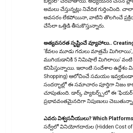
బిల్లులో చేరిపోతాయి. అధ్యయనం చేసిన ప్ల
అమలు చేస్తున్నట్లు నివేదిక గుర్తించింది.
అవసరం లేకపోయినా, వాటిని తొలగించే ప్రక్రి
చేసేలా ఒత్తిడి తీసుకొస్తున్నారు.
అత్యవసరత సృష్టించే వ్యూహాలు.. Creatin
‘కేవలం మూడు గదులు మాత్రమే మిగిలాయి’, ‘ఇంకా
ముగియడానికి 5 నిమిషాలే మిగిలాయి’ వంటి స
కనిపిస్తున్నాయి. ఇలాంటి సందేశాల ఉద్దేశం
Shopping) ఆలోచించే సమయం ఇవ్వకుండా వ
సందర్భాల్లో ఈ సమాచారం పూర్తిగా నిజం కాక
చూపుతుంది. డార్క్‌ ప్యాటర్న్స్‌లో ఈ ‘ఫియర్
ప్రభావవంతమైనదిగా నిపుణులు చెబుతున్నా
ఎవరు విశ్వసనీయులు? Which Platforms 
సర్వేలో వినియోగదారుల (Hidden Cost of 