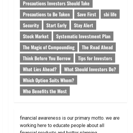
Precautions Investors Should Take
Precautions to Be Taken
Save First
sbi life
Security
Start Early
Stay Alert
Stock Market
Systematic Investment Plan
The Magic of Compounding
The Road Ahead
Think Before You Borrow
Tips for Investors
What Lies Ahead?
What Should Investors Do?
Which Option Suits Whom?
Who Benefits the Most
financial awareness is our primary motto. we are
working here to educate people about all
financial products and better planning.