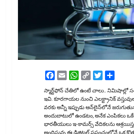
Facebook
Email
WhatsApp
Copy
Twitter
Shar
Link
స్మార్ట్‌ఫోన్‌ చేతిలో ఉంటే చాలు.. నిమిషాల్
ఇవి. కూరగాయల నుంచి ఎలక్ట్రానిక్‌ వస్తువుల
వరకు అన్నీ ఇప్పుడు ఆన్‌లైన్‌లోనే జరుగు
అందుబాటులో ఉండటం, అనేక ఎంపికలు ఒకేచ
భారతీయులు ఇ-కామర్స్‌ వేదికలను ఆశ్రయిస్త
అందిస్తున్న ఈ డిజిటల్‌ ప్రపంచంలోనే ఒక కొత