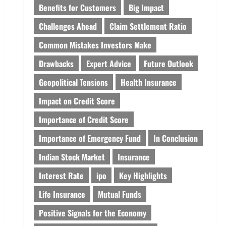
Benefits for Customers
Big Impact
Challenges Ahead
Claim Settlement Ratio
Common Mistakes Investors Make
Drawbacks
Expert Advice
Future Outlook
Geopolitical Tensions
Health Insurance
Impact on Credit Score
Importance of Credit Score
Importance of Emergency Fund
In Conclusion
Indian Stock Market
Insurance
Interest Rate
ipo
Key Highlights
Life Insurance
Mutual Funds
Positive Signals for the Economy