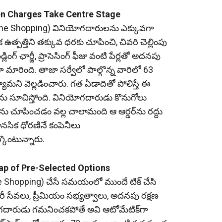
dden Charges Take Centre Stage
Online Shopping) వినియోగదారులను ఎక్కువగా
క ఉత్పత్తిని తక్కువ ధరకు చూపించి, చివరి చెల్లింపు
డ్లింగ్‌ ఛార్జీ, ప్రాసెసింగ్‌ ఫీజు వంటి పేర్లతో అదనపు
ారింది. తాజా సర్వేలో పాల్గొన్న వారిలో 63
య్యామని వెల్లడించారు. గత ఏడాదితో పోలిస్తే ఈ
ను సూచిస్తోంది. వినియోగదారుడు కొనుగోలు
ను చూపించడం వల్ల చాలామంది ఆ ఆర్డర్‌ను రద్దు
మానసిక ధోరణినే కంపెనీలు
ొంటున్నారు.
ap of Pre-Selected Options
ine Shopping) చేసే సమయంలో ముందే టిక్‌ చేసి
 సేవలు, ప్రీమియం సభ్యత్వాలు, అదనపు రక్షణ
ోగదారుడు గమనించకపోతే అవి ఆటోమేటిక్‌గా