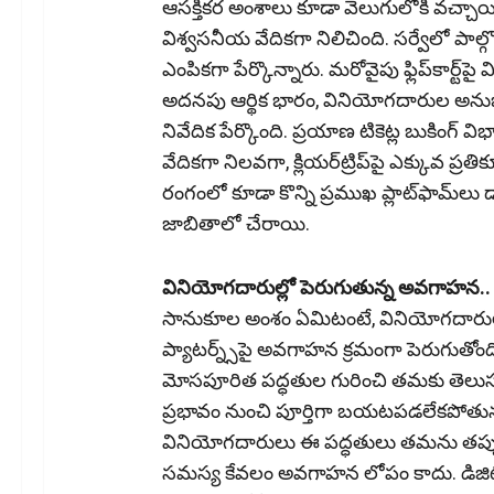
ఆసక్తికర అంశాలు కూడా వెలుగులోకి వచ్చాయ
విశ్వసనీయ వేదికగా నిలిచింది. సర్వేలో పాల
ఎంపికగా పేర్కొన్నారు. మరోవైపు ఫ్లిప్‌కార్ట్‌ప
అదనపు ఆర్థిక భారం, వినియోగదారుల అనుభ
నివేదిక పేర్కొంది. ప్రయాణ టికెట్ల బుకింగ్‌ 
వేదికగా నిలవగా, క్లియర్‌ట్రిప్‌పై ఎక్కువ ప్
రంగంలో కూడా కొన్ని ప్రముఖ ప్లాట్‌ఫామ్‌లు డార
జాబితాలో చేరాయి.
వినియోగదారుల్లో పెరుగుతున్న అవగాహన
సానుకూల అంశం ఏమిటంటే, వినియోగదారుల్లో
ప్యాటర్న్స్‌పై అవగాహన క్రమంగా పెరుగుతోంద
మోసపూరిత పద్ధతుల గురించి తమకు తెలుసన
ప్రభావం నుంచి పూర్తిగా బయటపడలేకపోతున్
వినియోగదారులు ఈ పద్ధతులు తమను తప్పుదో
సమస్య కేవలం అవగాహన లోపం కాదు. డిజిట