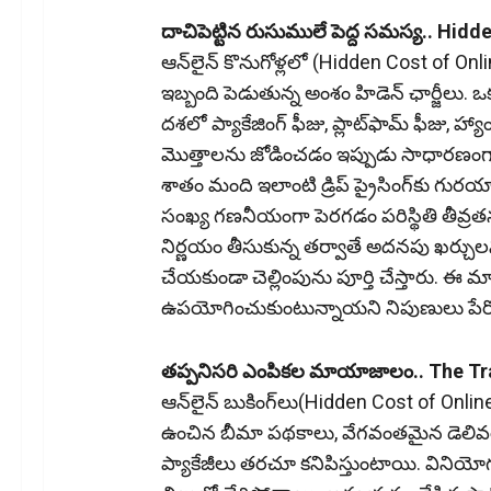
దాచిపెట్టిన రుసుములే పెద్ద సమస్య.. Hi
ఆన్‌లైన్‌ కొనుగోళ్లలో (Hidden Cost of 
ఇబ్బంది పెడుతున్న అంశం హిడెన్‌ ఛార్జీలు. ఒ
దశలో ప్యాకేజింగ్‌ ఫీజు, ప్లాట్‌ఫామ్‌ ఫీజు, హ్యాం
మొత్తాలను జోడించడం ఇప్పుడు సాధారణంగా మ
శాతం మంది ఇలాంటి డ్రిప్‌ ప్రైసింగ్‌కు గుర
సంఖ్య గణనీయంగా పెరగడం పరిస్థితి తీవ్రత
నిర్ణయం తీసుకున్న తర్వాతే అదనపు ఖర్చుల
చేయకుండా చెల్లింపును పూర్తి చేస్తారు. ఈ 
ఉపయోగించుకుంటున్నాయని నిపుణులు పేర్క
తప్పనిసరి ఎంపికల మాయాజాలం.. The Tr
ఆన్‌లైన్‌ బుకింగ్‌లు(Hidden Cost of Onl
ఉంచిన బీమా పథకాలు, వేగవంతమైన డెలివరీ
ప్యాకేజీలు తరచూ కనిపిస్తుంటాయి. వినియ