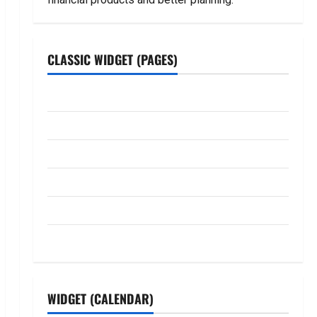
CLASSIC WIDGET (PAGES)
ABOUT US
Contact Us
dhanammoolam.com
Disclaimer
HOME
Privacy Policy
WIDGET (CALENDAR)