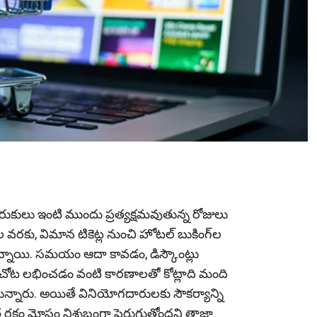
e
లో సరుకులు ఇంటి ముందు ప్రత్యక్షమవుతున్న రోజులు
 వరకు, విమాన టికెట్ల నుంచి హోటల్‌ బుకింగ్‌ల
తున్నాయి. సమయం ఆదా కావడం, డిస్కౌంట్లు
ోట లభించడం వంటి కారణాలతో కోట్లాది మంది
ున్నారు. అయితే వినియోగదారులకు సౌకర్యాన్ని
్త రకం మోసం నిశ్శబ్దంగా పెరుగుతోందని తాజా