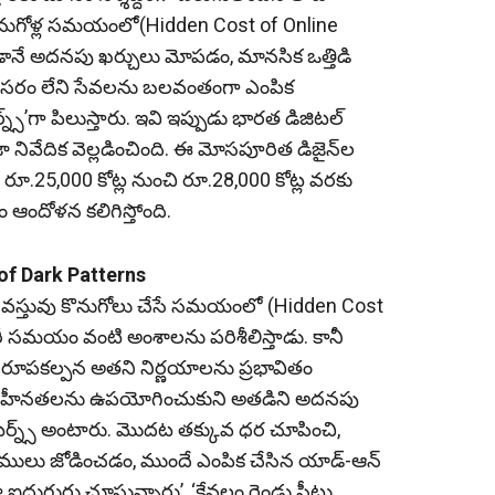
 కొనుగోళ్ల సమయంలో(Hidden Cost of Online
నే అదనపు ఖర్చులు మోపడం, మానసిక ఒత్తిడి
అవసరం లేని సేవలను బలవంతంగా ఎంపిక
స్‌’గా పిలుస్తారు. ఇవి ఇప్పుడు భారత డిజిటల్‌
 నివేదిక వెల్లడించింది. ఈ మోసపూరిత డిజైన్‌ల
25,000 కోట్ల నుంచి రూ.28,000 కోట్ల వరకు
ఆందోళన కలిగిస్తోంది.
e of Dark Patterns
 వస్తువు కొనుగోలు చేసే సమయంలో (Hidden Cost
రీ సమయం వంటి అంశాలను పరిశీలిస్తాడు. కానీ
్‌ రూపకల్పన అతని నిర్ణయాలను ప్రభావితం
 బలహీనతలను ఉపయోగించుకుని అతడిని అదనపు
యాటర్న్స్‌ అంటారు. మొదట తక్కువ ధర చూపించి,
సుములు జోడించడం, ముందే ఎంపిక చేసిన యాడ్‌-ఆన్‌
గురు చూస్తున్నారు’, ‘కేవలం రెండు సీట్లు