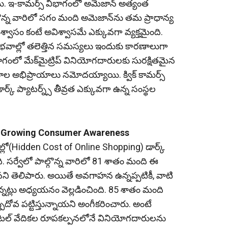
ి. ఇ-కామర్స్‌ విభాగంలో అమెజాన్‌ అత్యంత
్గొన్న వారిలో సగం మంది అమెజాన్‌ను తమ ప్రాధాన్య
ై విశ్వాసం కంటే అవిశ్వాసమే ఎక్కువగా వ్యక్తమైంది.
వాల్లో తలెత్తిన సమస్యలు ఇందుకు కారణాలుగా
విభాగంలో మేక్‌మైట్రిప్‌ వినియోగదారులకు సురక్షితమైన
రతికూల అభిప్రాయాలు నమోదయ్యాయి. క్విక్‌ కామర్స్‌
్క్‌ ప్యాటర్న్స్‌ తీవ్రత ఎక్కువగా ఉన్న సంస్థల
.. Growing Consumer Awareness
(Hidden Cost of Online Shopping) డార్క్‌
ి. సర్వేలో పాల్గొన్న వారిలో 81 శాతం మంది ఈ
ి తెలిపారు. అయితే అవగాహన ఉన్నప్పటికీ, వాటి
నట్లు అధ్యయనం వెల్లడించింది. 85 శాతం మంది
వ పట్టిస్తున్నాయని అంగీకరించారు. అంటే
ల్‌ వేదికల రూపకల్పనలోనే వినియోగదారులను