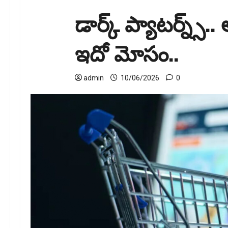
డార్క్‌ ప్యాటర్న్స్‌..
ఇదో మోసం..
admin
10/06/2026
0