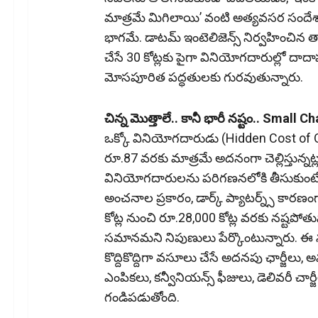
మాత్రమే మిగిలాయి’ వంటి అత్యవసర సందేశాలు
భాగమే. డాటమ్‌ ఇంటెలిజెన్స్‌ నిర్వహించిన త
చేసే 30 కోట్లకు పైగా వినియోగదారుల్లో 
మోసపూరిత పద్ధతులకు గురవుతున్నారు.
చిన్న మొత్తాలే.. కానీ భారీ నష్టం.. Smal
ఒక్కో వినియోగదారుడు (Hidden Cost of 
రూ.87 వరకు మాత్రమే అదనంగా చెల్లిస్తున్నట్ల
వినియోగదారులను పరిగణనలోకి తీసుకుంటే ఈ 
అంచనాల ప్రకారం, డార్క్‌ ప్యాటర్న్స్‌ క
కోట్ల నుంచి రూ.28,000 కోట్ల వరకు నష్టపోతున్న
సమానమని నిపుణులు పేర్కొంటున్నారు. ఈ నష
కొద్దికొద్దిగా వసూలు చేసే అదనపు ఛార్జీలు
ఎంపికలు, కన్వీనియన్స్‌ ఫీజులు, డెలివరీ 
గండిపడుతోంది.