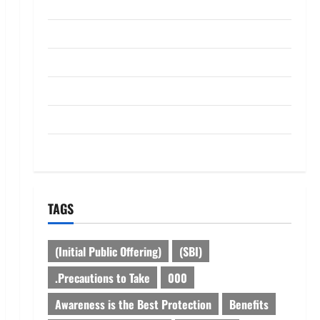
ABOUT US
Contact Us
dhanammoolam.com
Disclaimer
HOME
Privacy Policy
TAGS
(Initial Public Offering)
(SBI)
.Precautions to Take
000
Awareness is the Best Protection
Benefits