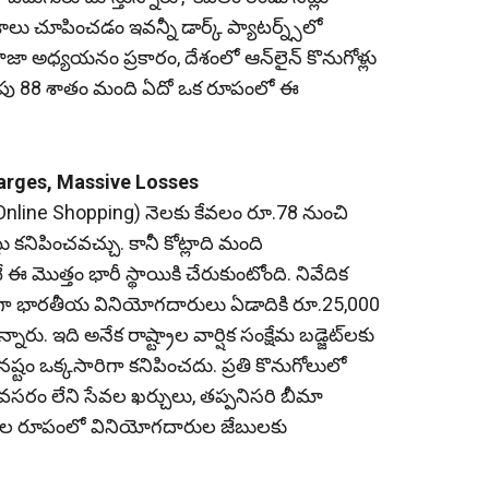
 చూపించడం ఇవన్నీ డార్క్‌ ప్యాటర్న్స్‌లో
ాజా అధ్యయనం ప్రకారం, దేశంలో ఆన్‌లైన్‌ కొనుగోళ్లు
దాదాపు 88 శాతం మంది ఏదో ఒక రూపంలో ఈ
l Charges, Massive Losses
Online Shopping) నెలకు కేవలం రూ.78 నుంచి
ు కనిపించవచ్చు. కానీ కోట్లాది మంది
మొత్తం భారీ స్థాయికి చేరుకుంటోంది. నివేదిక
ారణంగా భారతీయ వినియోగదారులు ఏడాదికి రూ.25,000
ారు. ఇది అనేక రాష్ట్రాల వార్షిక సంక్షేమ బడ్జెట్‌లకు
్టం ఒక్కసారిగా కనిపించదు. ప్రతి కొనుగోలులో
, అవసరం లేని సేవల ఖర్చులు, తప్పనిసరి బీమా
చార్జీల రూపంలో వినియోగదారుల జేబులకు