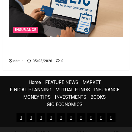
INSURANCE
ఎల్‌ఐసీ షేర్ల భారీ పతనం: డిస్కౌంట్ ఆఫర్ ఫర్ సేల్
(OFS) ప్రభావంతో క్రాష్ అయిన స్టాక్
admin
05/08/2026
0
Home
FEATURE NEWS
MARKET
FINICAL PLANNING
MUTUAL FUNDS
INSURANCE
MONEY TIPS
INVESTMENTS
BOOKS
GIO ECONOMICS
FEATURE NEWS
FINICAL PLANNING
MARKET
INVESTMENTS
NEWS
INSURANCE
MUTUAL FUNDS
MONEY TIPS
BOOKS
Uncategor