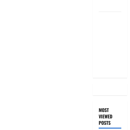
the Same
దీపావళి
2025: టాప్
15 స్టాక్
ఐడియాస్ ..
Diwali
2025: Top
15 Stock
Ideas
MOST
VIEWED
POSTS