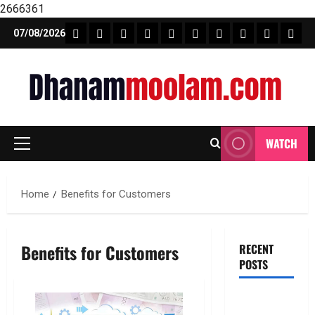
2666361
Skip
FEATURE NEWS
FINICAL PLANNING
MARKET
INVESTMENTS
NEWS
INSURANCE
MUTUAL FUND
MONEY TIP
BOOKS
Unca
07/08/2026
to
content
WATCH
Primary
Menu
Home
Benefits for Customers
Benefits for Customers
RECENT
POSTS
ఐపీఓ