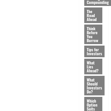
Compounding
The
Road
Ahead
Think
Before
You
Borrow
Tips for
Investors
What
Lies
Ahead?
What
Should
Investors
Do?
Which
Option
Suits