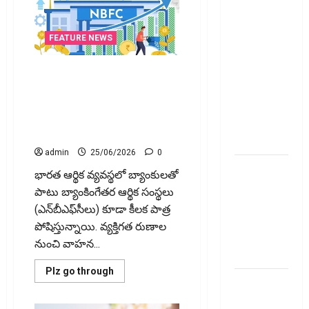
అప్‌డేట్స్:
తొలి రోజే
దూసుకెళ్లిన
FEATURE NEWS
ఆర్‌డీ
ఇండస్ట్రీస్..
రూ. లక్ష కోట్లు అంత‌కుమించి
ఆస్తులున్న ఎన్‌బీఎఫ్‌సీలన్నీ అప్పర్‌
మోల్బియో
లేయరే..!! All NBFCs with Assets
డయాగ్నస్టిక్స్
of ₹1 Lakh Crore and Above
ప్రైస్ బ్యాండ్
Classified as Upper Layer
ఖరారు!
admin
25/06/2026
0
అత్యుత్తమ
భారత ఆర్థిక వ్యవస్థలో బ్యాంకులతో
జీవిత బీమా
పాటు బ్యాంకింగేతర ఆర్థిక సంస్థలు
పాలసీ కోసం
(ఎన్‌బీఎఫ్‌సీలు) కూడా కీలక పాత్ర
చూస్తున్నారా?
పోషిస్తున్నాయి. వ్యక్తిగత రుణాల
అయితే ఇవి
నుంచి వాహన...
తెలుసుకోండి
Read
Plz go through
మీ
more
about
పెట్టుబ‌డికి
రూ.
లక్ష