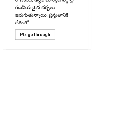
ప్రీమియం
గణనీయమైన చర్చలు
వాపస్!
జరుగుతున్నాయి. ప్రస్తుతానికి
నాలుగోసారీ..
దేశంలో...
వడ్డీరేట్లను
Read
Plz go through
మార్చని
more
about
ఆర్‌బీఐ..
పీఎస్‌బీలు
నాలుగే
RBI Holds
ఉంటాయా?
Interest
బ్యాంకులను
ప్ర‌భుత్వం
Rates
విలీనం
చేస్తుందా?
Steady for
Will
PSBs
the Fourth
Shrink
to
Consecutive
Just
Time
Four?
Is
the
ఇంటి
Government
Planning
పొదుపు
Another
Big
పెరుగుతోంది..
Bank
Merger?
ఆర్థిక