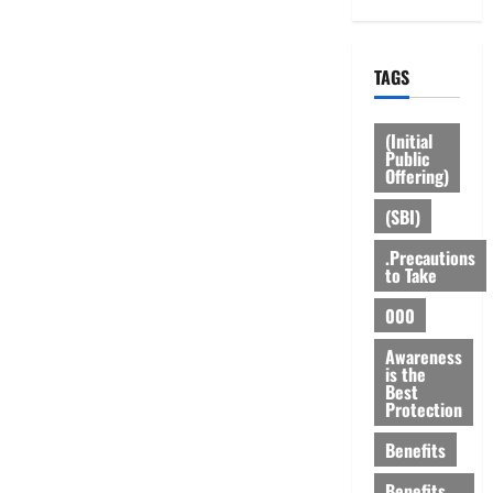
TAGS
(Initial
Public
Offering)
(SBI)
.Precautions
to Take
000
Awareness
is the
Best
Protection
Benefits
Benefits