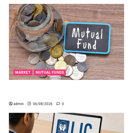
MARKET
MUTUAL FUNDS
మీ పెట్టుబ‌డికి సుర‌క్షిత మార్గాల‌ను వెతుకుతున్నారా?
ఈటీఎఫ్‌లు, మ్యూచువల్ ఫండ్ల‌లో ఏవి సరైనవి అంటే?
admin
06/08/2026
0