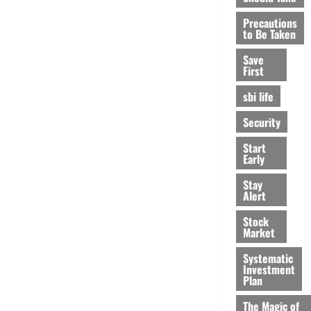
Precautions
to Be Taken
Save
First
sbi life
Security
Start
Early
Stay
Alert
Stock
Market
Systematic
Investment
Plan
The Magic of