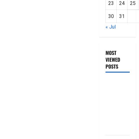
23
24
25
30
31
« Jul
MOST
VIEWED
POSTS
జీరో టు వ‌న్
బుక్ స‌మ‌రీ
తెలుగు
ZERO TO
ONE book
summery
telugu