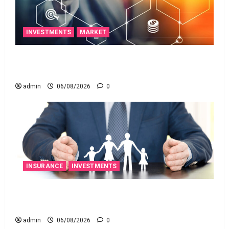
INVESTMENTS
MARKET
ఐపీఓ అప్‌డేట్స్: తొలి రోజే దూసుకెళ్లిన ఆర్‌డీ ఇండస్ట్రీస్..
మోల్బియో డయాగ్నస్టిక్స్ ప్రైస్ బ్యాండ్ ఖరారు!
admin
06/08/2026
0
INSURANCE
INVESTMENTS
అత్యుత్తమ జీవిత బీమా పాలసీ కోసం చూస్తున్నారా?
అయితే ఇవి తెలుసుకోండి
admin
06/08/2026
0