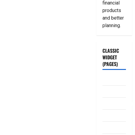
financial
products
and better
planning.
CLASSIC
WIDGET
(PAGES)
ABOUT US
Contact Us
dhanammoolam.
Disclaimer
HOME