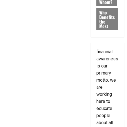
Whom?
Who
Benefits
the
Most
financial
awareness
is our
primary
motto. we
are
working
here to
educate
people
about all