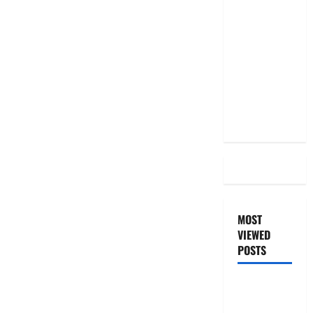
అలాగే
ఉందా..
Even After
RBI Rate
Cut, Is Your
EMI Still
the Same
MOST
VIEWED
POSTS
జీరో టు వ‌న్
బుక్ స‌మ‌రీ