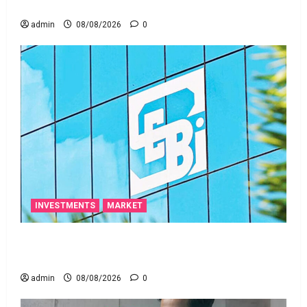
ఒక చిన్న నిర్లక్ష్యంతో ల‌క్ష‌లు కోల్పోతామా?
admin
08/08/2026
0
INVESTMENTS
MARKET
స్టాక్‌ ఎక్స్ఛేంజీలు, క్లియరింగ్‌ కార్పొరేషన్లకు విడివిడిగా సెబీ
కొత్త నిబంధనలు
admin
08/08/2026
0