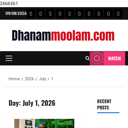
2666361
Skip
FEATURE NEWS
FINICAL PLANNING
MARKET
INVESTMENTS
NEWS
INSURANCE
MUTUAL FUND
MONEY TIP
BOOKS
Unca
09/08/2026
to
content
WATCH
Primary
Menu
Home
2026
July
1
Day:
July 1, 2026
RECENT
POSTS
జీవిత బీమా