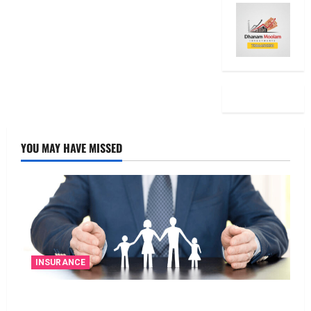
YOU MAY HAVE MISSED
INSURANCE
జీవిత బీమా ప్రీమియం గడువు దాటితే ఏమవుతుంది?