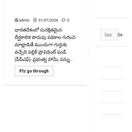
May Attract
Account Be Transferred? Know
Charges
the Rules
admin
01/07/2026
0
భారతదేశంలో సురక్షితమైన
Search
దీర్ఘకాలిక పొదుపు పథకాల గురించి
for:
మాట్లాడితే ముందుగా గుర్తుకు
వచ్చేది పబ్లిక్ ప్రావిడెంట్ ఫండ్
(పీపీఎఫ్‌). ప్రభుత్వ హామీ, పన్ను...
ABOUT US
Read
Plz go through
Contact Us
more
about
పీపీఎఫ్‌
dhanammoolam.
ఖాతా
బదిలీ
సాధ్య‌మేనా?
Disclaimer
నియమాలు
ఏంటి?
HOME
Can
a
PPF
Privacy
Account
Be
Policy
Transferred?