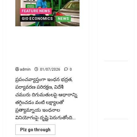
ప్రీమియం
గడువు
FEATURE NEWS
దాటితే
GIO ECONOMICS
NEWS
ఏమవుతుంది?
ఒక చిన్న
ఇంధన భవిష్యత్తు ఇథనాలేనా?
నిర్లక్ష్యంతో
వాహనదారులకు లాభమా..
ల‌క్ష‌లు
భారమా? Is Ethanol the Future
of Fuel? A Boon or a Burden for
కోల్పోతామా?
Vehicle Owners?
స్టాక్‌
admin
01/07/2026
0
ఎక్స్ఛేంజీలు,
ప్రపంచవ్యాప్తంగా ఇంధన భద్రత,
క్లియరింగ్‌
పర్యావరణ పరిరక్షణ, విదేశీ
కార్పొరేషన్లకు
చమురు దిగుమతులపై ఆధారాన్ని
విడివిడిగా
తగ్గించడం వంటి లక్ష్యాలతో
సెబీ కొత్త
ప్రత్యామ్నాయ ఇంధనాల
నిబంధనలు
వినియోగంపై దృష్టి పెరుగుతోంది....
టెక్నోక్రాఫ్ట్
Read
Plz go through
వెంచర్స్
more