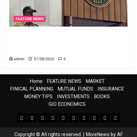
FEATURE NEWS
రికవరీ ఏజెంట్లపై ఆర్‌బీఐ కొరడా..! జనవరి 1 నుంచి కొత్త
నిబంధనలు అమలు.. RBI Cracks Down on Recovery
Agents.. New Rules from January 1
admin
07/08/2026
0
Home
FEATURE NEWS
MARKET
FINICAL PLANNING
MUTUAL FUNDS
INSURANCE
MONEY TIPS
INVESTMENTS
BOOKS
GIO ECONOMICS
FEATURE NEWS
FINICAL PLANNING
MARKET
INVESTMENTS
NEWS
INSURANCE
MUTUAL FUNDS
MONEY TIPS
BOOKS
Uncategor
Copyright © All rights reserved.
|
MoreNews
by AF