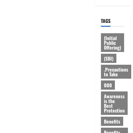
Know
the
Rules
TAGS
(Initial
Public
Offering)
(SBI)
.Precautions
to Take
000
Awareness
is the
Best
Protection
Benefits
Benefits