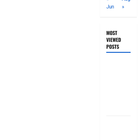
Jun
»
MOST
VIEWED
POSTS
జీరో టు వ‌న్
బుక్ స‌మ‌రీ
తెలుగు
ZERO TO
ONE book
summery
telugu
బ్యాంకుల్లో
మోసపోవ‌ద్దు..
జాగ్ర‌త్త‌ Be