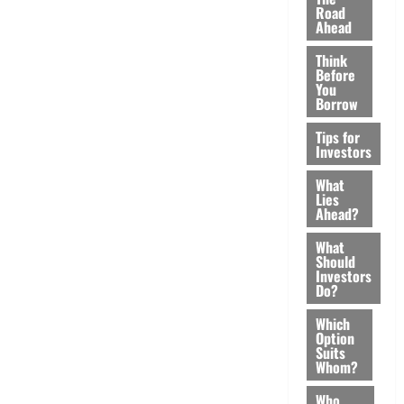
Road
Ahead
Think
Before
You
Borrow
Tips for
Investors
What
Lies
Ahead?
What
Should
Investors
Do?
Which
Option
Suits
Whom?
Who