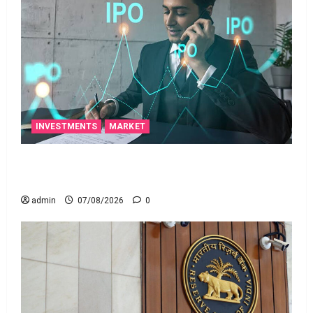
INVESTMENTS
MARKET
టెక్నోక్రాఫ్ట్ వెంచర్స్ ఐపీఓ: షార్ట్ టర్మ్ ఇన్‌వెస్టర్లు అప్లై
చేయవచ్చా?
admin
07/08/2026
0