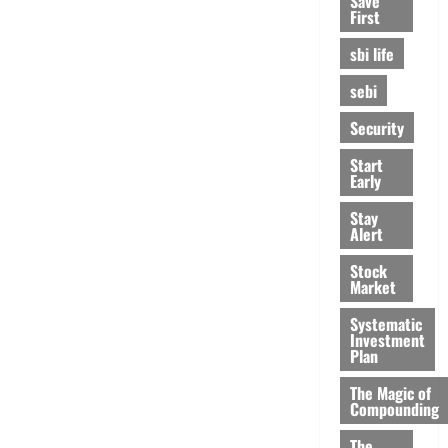
Save
First
sbi life
sebi
Security
Start
Early
Stay
Alert
Stock
Market
Systematic
Investment
Plan
The Magic of
Compounding
The