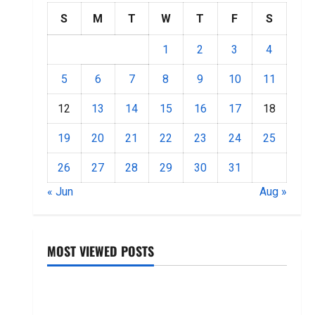
S
M
T
W
T
F
S
1
2
3
4
5
6
7
8
9
10
11
12
13
14
15
16
17
18
19
20
21
22
23
24
25
26
27
28
29
30
31
« Jun
Aug »
MOST VIEWED POSTS
జీరో టు వ‌న్ బుక్ స‌మ‌రీ తెలుగు ZERO TO ONE book
summery telugu