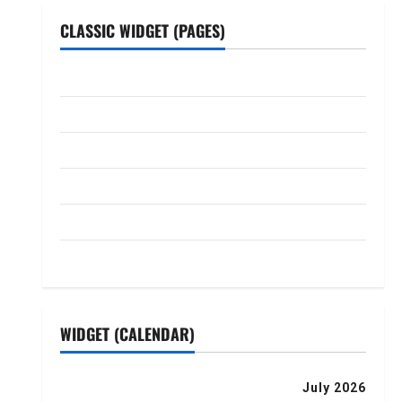
CLASSIC WIDGET (PAGES)
ABOUT US
Contact Us
dhanammoolam.com
Disclaimer
HOME
Privacy Policy
WIDGET (CALENDAR)
July 2026