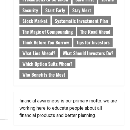
Security
Start Early
Stay Alert
Stock Market
Systematic Investment Plan
The Magic of Compounding
The Road Ahead
Think Before You Borrow
Tips for Investors
What Lies Ahead?
What Should Investors Do?
Which Option Suits Whom?
Who Benefits the Most
financial awareness is our primary motto. we are
working here to educate people about all
financial products and better planning.