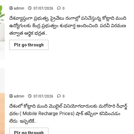
EPF Interest Rate Approved… 8.25% for FY 2025–26
ఉక్కుపాదం!
admin
07/07/2026
0
దేశవ్యాప్తంగా ప్రభుత్వ, ప్రైవేటు రంగాల్లో పనిచేస్తున్న కోట్లాది మంది
ఉద్యోగులకు కేంద్ర ప్రభుత్వం శుభవార్త అందించింది. పదవీ విరమణ
తర్వాత ఆర్థిక భద్రత...
Read
Plz go through
more
about
ఈపీఎఫ్
ఖాతాదారులకు
తీపికబురు..
8.25%
మ‌రోసారి భారీగా పెరగనున్న మొబైల్ రీఛార్జ్ ధరలు..
వడ్డీకి
గ్రీన్
వినియోగదారులపై అద‌నపు భారం!! Mobile Recharge Prices Set
సిగ్నల్..
EPF
for Another Sharp Hike; Users Face Higher Costs
Interest
Rate
admin
07/07/2026
0
Approved…
8.25%
దేశంలో కోట్లాది మంది మొబైల్ వినియోగదారులకు మరోసారి రీఛార్జ్
for
FY
ధరల ( Mobile Recharge Prices) షాక్ తప్పేలా కనిపించడం
2025–
26
లేదు. ఇప్పటికే...
Read
Plz go through