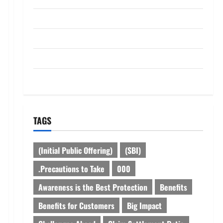
dhanammoolam.com
Disclaimer
HOME
Privacy Policy
TAGS
(Initial Public Offering)
(SBI)
.Precautions to Take
000
Awareness is the Best Protection
Benefits
Benefits for Customers
Big Impact