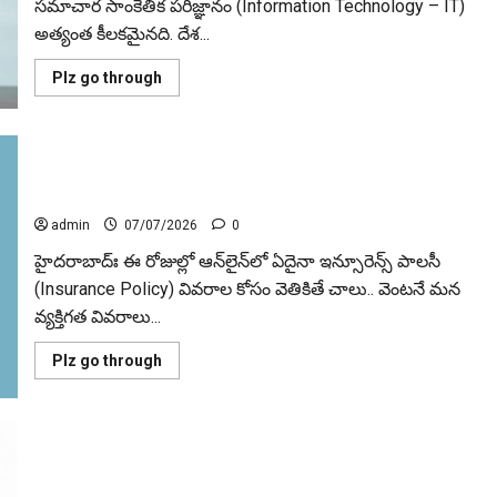
సమాచార సాంకేతిక పరిజ్ఞానం (Information Technology – IT)
అత్యంత కీలకమైనది. దేశ...
Read
Plz go through
more
about
మార్కెట్‌లో
ఐటీ
సెక్టార్‌
ఇన్సూరెన్స్ మోసాలకు ఐఆర్‌డీఏఐ బ్రేక్.. ‘డార్క్ ప్యాటర్న్స్’పై
గరిష్ఠాల
నుంచి
ఉక్కుపాదం!
సగానికి
పతనం..
admin
07/07/2026
0
క్యూ
1
హైద‌రాబాద్ః ఈ రోజుల్లో ఆన్‌లైన్‌లో ఏదైనా ఇన్సూరెన్స్ పాలసీ
ఫలితాలపైనే
అందరి
(Insurance Policy) వివరాల కోసం వెతికితే చాలు.. వెంటనే మన
చూపు!
వ్యక్తిగత వివరాలు...
Read
Plz go through
more
about
ఇన్సూరెన్స్
మోసాలకు
ఐఆర్‌డీఏఐ
బ్రేక్..
‘డార్క్
ఈపీఎఫ్ ఖాతాదారులకు తీపికబురు.. 8.25% వడ్డీకి గ్రీన్ సిగ్నల్..
ప్యాటర్న్స్’పై