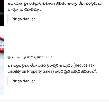
Axis
ఆదాయం, ప్రశాంతమైన కుటుంబ జీవితం ఉన్నా.. రేపు పరిస్థితులు
Bank
Revises
పూర్తిగా మారిపోవచ్చు....
FD
Interest
Rates..
Read
Plz go through
Bonanza
more
for
about
Senior
జాబ్
Citizens
పోయినా..
కుటుంబం
కుదేలుకాకూడదంటే..!
Lost
ప్రాపర్టీ అమ్మకంలో పన్ను భారం తగ్గించుకోవచ్చా? Can You Reduce
Your
Job?
Tax Liability on Property Sales?
Here’s
How
admin
07/07/2026
0
to
Keep
ఒక ఇల్లు, స్థలం లేదా ఇతర స్థిరాస్తిని అమ్మడం (Reduce Tax
Your
Family
Liability on Property Sales) అనేది ప్రతి ఒక్కరి జీవితంలో...
Financially
Secure
Read
Plz go through
more
about
ప్రాపర్టీ
అమ్మకంలో
పన్ను
భారం
తగ్గించుకోవచ్చా?
Can