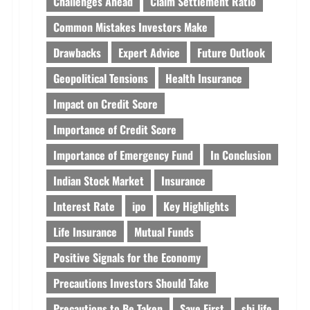
Challenges Ahead
Claim Settlement Ratio
Common Mistakes Investors Make
Drawbacks
Expert Advice
Future Outlook
Geopolitical Tensions
Health Insurance
Impact on Credit Score
Importance of Credit Score
Importance of Emergency Fund
In Conclusion
Indian Stock Market
Insurance
Interest Rate
ipo
Key Highlights
Life Insurance
Mutual Funds
Positive Signals for the Economy
Precautions Investors Should Take
Precautions to Be Taken
Save First
sbi life