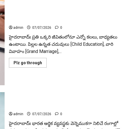
ఎస్‌బీఐ లైఫ్ స్మార్ట్ ఫార్చ్యూన్ బిల్డర్ ప్లాన్ పై ఓ లుక్కేయండి..
admin
07/07/2026
0
హైద‌రాబాద్ః ప్రతి ఒక్కరి జీవితంలోనూ ఎన్నో కలలు, బాధ్యతలు
ఉంటాయి. పిల్లల ఉన్నత చదువులు [Child Education], వారి
వివాహం [Grand Marriage],...
Read
Plz go through
more
about
ఎస్‌బీఐ
లైఫ్
స్మార్ట్
ఫార్చ్యూన్
బిల్డర్
ప్లాన్
మార్కెట్‌లో ఐటీ సెక్టార్‌ గరిష్ఠాల నుంచి సగానికి పతనం.. క్యూ 1
పై
ఓ
ఫలితాలపైనే అందరి చూపు!
లుక్కేయండి..
admin
07/07/2026
0
హైద‌రాబాద్ః భారత ఆర్థిక వ్యవస్థకు వెన్నెముకగా నిలిచే రంగాల్లో