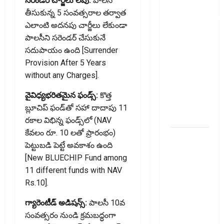
సరెండర్ చార్జీలు లేవు:
పాలసీ
ఐటీఆర్‌లో
తీసుకున్న 5 సంవత్సరాల తర్వాత
తప్పులున్నాయా?
ఎలాంటి అదనపు చార్జీలు లేకుండా
ఇంకా
పాలసీని సరెండర్ చేసుకునే
అవకాశం
సదుపాయం ఉంది [Surrender
ఉంది..!
Provision After 5 Years
Errors in
without any Charges].
Your ITR?
There’s Still
వైవిధ్యభరితమైన ఫండ్స్:
కొత్త
Time to Fix
బ్లూచిప్ ఫండ్‌తో సహా దాదాపు 11
Them!
రకాల విభిన్న ఫండ్స్‌లో (NAV
కేవలం రూ. 10 లతో ప్రారంభం)
వ్యక్తిగత
పెట్టుబడి పెట్టే అవకాశం ఉంది
రుణం
[New BLUECHIP Fund among
ముందే
11 different funds with NAV
తీర్చేస్తున్నారా?..
Rs.10].
ఈ
విషయాలు
గ్యారెంటీడ్ అడిషన్స్:
పాలసీ 10వ
తప్పక
సంవత్సరం నుండి క్రమబద్ధంగా