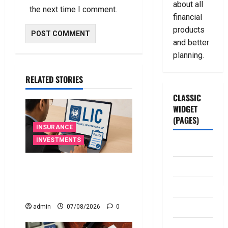
about all
the next time I comment.
financial
products
and better
planning.
RELATED STORIES
CLASSIC
WIDGET
(PAGES)
INSURANCE
INVESTMENTS
ABOUT US
మీ ఎల్‌ఐసీ పాలసీ నంబర్
Contact Us
పోయిందా? ఆన్‌లైన్‌లో
dhanammoolam.
సులభంగా తెలుసుకోండిలా!
Disclaimer
admin
07/08/2026
0
HOME