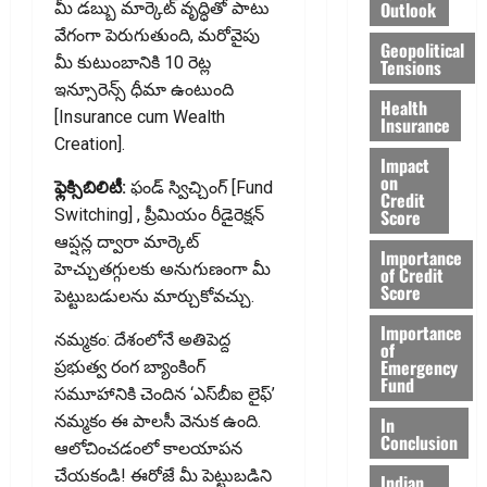
Outlook
మీ డబ్బు మార్కెట్ వృద్ధితో పాటు
వేగంగా పెరుగుతుంది, మరోవైపు
Geopolitical
మీ కుటుంబానికి 10 రెట్ల
Tensions
ఇన్సూరెన్స్ ధీమా ఉంటుంది
Health
[Insurance cum Wealth
Insurance
Creation].
Impact
on
ఫ్లెక్సిబిలిటీ:
ఫండ్ స్విచ్చింగ్ [Fund
Credit
Score
Switching] , ప్రీమియం రీడైరెక్షన్
ఆప్షన్ల ద్వారా మార్కెట్
Importance
హెచ్చుతగ్గులకు అనుగుణంగా మీ
of Credit
Score
పెట్టుబడులను మార్చుకోవచ్చు.
Importance
నమ్మకం: దేశంలోనే అతిపెద్ద
of
Emergency
ప్రభుత్వ రంగ బ్యాంకింగ్
Fund
సమూహానికి చెందిన ‘ఎస్‌బీఐ లైఫ్’
నమ్మకం ఈ పాలసీ వెనుక ఉంది.
In
Conclusion
ఆలోచించడంలో కాలయాపన
చేయకండి! ఈరోజే మీ పెట్టుబడిని
Indian