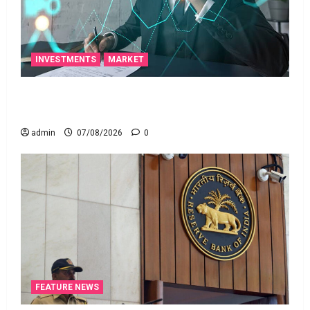
INVESTMENTS
MARKET
టెక్నోక్రాఫ్ట్ వెంచర్స్ ఐపీఓ: షార్ట్ టర్మ్ ఇన్‌వెస్టర్లు అప్లై
చేయవచ్చా?
admin
07/08/2026
0
FEATURE NEWS