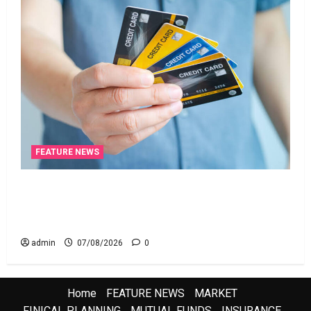
FEATURE NEWS
క్రెడిట్‌ కార్డుతోనూ ఇన్‌కమ్‌ టాక్స్‌ చెల్లించొచ్చు..! కొత్త
నిబంధనలు ఇవే!! Pay Income Tax with Your Credit
Card! Here’s What the New Rules Say
admin
07/08/2026
0
Home
FEATURE NEWS
MARKET
FINICAL PLANNING
MUTUAL FUNDS
INSURANCE