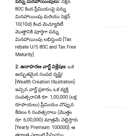
పన్ను మినహాయింపులు:
సెక్షన్
Transactions
80C కింద ప్రీమియంపై పన్ను
May Attract
మినహాయింపు మరియు సెక్షన్
Charges
10(10d) కింద మెచ్యూరిటీ
మొత్తానికి పూర్తిగా పన్ను
ఐపీఓ
మినహాయింపు లభిస్తుంది [Tax
అప్‌డేట్స్:
rebate U/S 80C and Tax Free
తొలి రోజే
Maturity].
దూసుకెళ్లిన
ఆర్‌డీ
2. ఉదాహరణ చార్ట్ విశ్లేషణ:
ఒక
ఇండస్ట్రీస్..
అద్భుతమైన సంపద సృష్టి!
మోల్బియో
[Wealth Creation Illustration]
డయాగ్నస్టిక్స్
ఇచ్చిన చార్ట్ ప్రకారం, ఒక వ్యక్తి
ప్రైస్ బ్యాండ్
సంవత్సరానికి రూ. 1,00,000 (లక్ష
ఖరారు!
రూపాయలు) ప్రీమియం చొప్పున
కేవలం 6 సంవత్సరాలు (మొత్తం
అత్యుత్తమ
రూ. 6,00,000) మాత్రమే చెల్లిస్తారు
జీవిత బీమా
[Yearly Premium: 100000]. ఆ
పాలసీ కోసం
తర్వాత ఎలాంటి ప్రీమియం