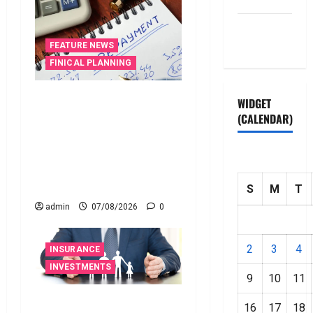
Privacy
Policy
FEATURE NEWS
FINICAL PLANNING
వ్యక్తిగత రుణం ముందే
WIDGET
తీర్చేస్తున్నారా?.. ఈ
(CALENDAR)
విషయాలు తప్పక
తెలుసుకోండి..! Prepaying
Your Personal Loan? Here’s
What You Must Know
S
M
T
admin
07/08/2026
0
2
3
4
INSURANCE
INVESTMENTS
9
10
11
అత్యుత్తమ జీవిత బీమా
16
17
18