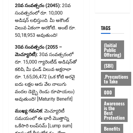
Policy
20వ సంవత్సరం (2045):
20వ
సంవత్సరంలో రూ. 10,000
అడిషన్ లభిస్తుంది. మీ అకౌంట్
TAGS
విలువ ఏకంగా అరకోటి.. అంటే రూ.
50,18,953 అవుతుంది!
(Initial
30వ సంవత్సరం (2055 –
Public
Offering)
మెచ్యూరిటీ):
30వ సంవత్సరంలో
రూ. 15,000 గ్యారెంటీడ్ అడిషన్‌తో
(SBI)
కలిపి, మీ ఫండ్ విలువ అక్షరాలా
.Precautions
రూ. 1,65,06,472 (ఒక కోటి అరవై
to Take
ఐదు లక్షల ఆరు వేల నాలుగు
000
వందల డెబ్బై రెండు రూపాయలు)
అవుతుంది! [Maturity Benefit]
Awareness
is the
ముఖ్య గమనిక:
మెచ్యూరిటీ
Best
Protection
సమయంలో ఈ భారీ మొత్తాన్ని
ఒకేసారి లంప్‌సమ్ [Lump sum]
Benefits