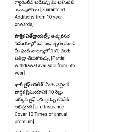
తెలుసుకోండి..!
గ్యారెంటీడ్ అడిషన్స్ మీ అకౌంట్‌కు
Prepaying
జమవుతాయి [Guaranteed
Your
Additions from 10 year
Personal
onwards].
Loan?
పాక్షిక విత్‌డ్రాయల్స్:
అత్యవసర
Here’s What
సమయాల్లో 6వ సంవత్సరం నుండి
You Must
మీ ఫండ్ వాల్యూలో 15% వరకు
Know
విత్‌డ్రా చేసుకోవచ్చు [Partial
గూగుల్ పే,
withdrawal available from 6th
ఫోన్ పే
year].
వినియోగదారులక
భారీ లైఫ్ కవరేజ్:
మీరు చెల్లించే
షాక్..! UPI
వార్షిక ప్రీమియానికి 10 రెట్లు
లావాదేవీలపై
ఎక్కువ లైఫ్ ఇన్సూరెన్స్ కవరేజ్
చార్జీలు!!
లభిస్తుంది [Life Insurance
Shock for
Cover 10 Times of annual
Google Pay,
premium].
PhonePe
Users! UPI