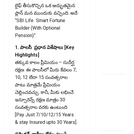
కొత్త
లైఫ్ తీసుకొచ్చిన ఒక అద్భుతమైన
నిబంధనలు
ప్లాన్ మన ముందుకు వచ్చింది. అదే
ఇవే!! Pay
“SBI Life Smart Fortune
Income Tax
Builder (With Optional
with Your
Pension)”.
Credit
Card!
1. పాలసీ ప్రధాన విశేషాలు [Key
Here’s What
Highlights]
the New
తక్కువ కాలం ప్రీమియం – సుదీర్ఘ
Rules Say
రక్షణ: ఈ పాలసీలో మీరు కేవలం 7,
10, 12 లేదా 15 సంవత్సరాల
చిన్న
పాటు మాత్రమే ప్రీమియం
మదుపర్లకు
చెల్లించవచ్చు. కానీ, మీకు లభించే
బిగ్ రిలీఫ్:
ఇన్సూరెన్స్ రక్షణ మాత్రం 30
రీట్‌, ఇన్విట్
సంవత్సరాల వరకు ఉంటుంది
పన్ను
[Pay Just 7/10/12/15 Years
మార్పులు
& stay Insured upto 30 Years].
ఇవే!