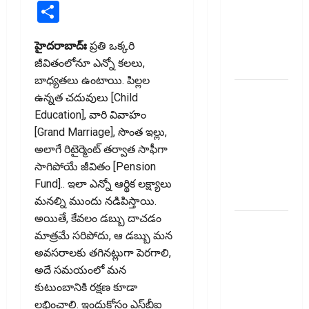
Link
Share
Agents..
New Rules
హైద‌రాబాద్ః
ప్రతి ఒక్కరి
from
జీవితంలోనూ ఎన్నో కలలు,
January 1
బాధ్యతలు ఉంటాయి. పిల్లల
మీ ఎల్‌ఐసీ
ఉన్నత చదువులు [Child
పాలసీ
Education], వారి వివాహం
నంబర్
[Grand Marriage], సొంత ఇల్లు,
పోయిందా?
అలాగే రిటైర్మెంట్ తర్వాత సాఫీగా
ఆన్‌లైన్‌లో
సాగిపోయే జీవితం [Pension
సులభంగా
Fund].. ఇలా ఎన్నో ఆర్థిక లక్ష్యాలు
తెలుసుకోండిలా!
మనల్ని ముందు నడిపిస్తాయి.
అయితే, కేవలం డబ్బు దాచడం
క్రెడిట్‌
మాత్రమే సరిపోదు, ఆ డబ్బు మన
కార్డుతోనూ
అవసరాలకు తగినట్లుగా పెరగాలి,
ఇన్‌కమ్‌
అదే సమయంలో మన
టాక్స్‌
కుటుంబానికి రక్షణ కూడా
చెల్లించొచ్చు..!
లభించాలి. ఇందుకోసం ఎస్‌బీఐ