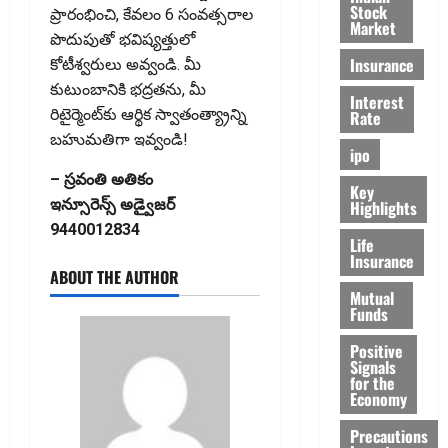
Stock
ప్రారంభించి, కేవలం 6 సంవత్సరాల
Market
పొదుపుతో భవిష్యత్తులో
Insurance
కోటీశ్వరులు అవ్వండి. మీ
కుటుంబానికి భద్రతను, మీ
Interest
రిటైర్మెంట్‌కు ఆర్థిక స్వాతంత్య్రాన్ని
Rate
బహుమతిగా ఇవ్వండి!
ipo
– స్ర‌వంతి అతికం
Key
ఇన్సూరెన్స్ అడ్వైజ‌ర్
Highlights
9440012834
Life
Insurance
ABOUT THE AUTHOR
Mutual
Funds
Positive
Signals
for the
Economy
Precautions