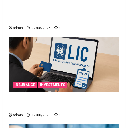
రికవరీ ఏజెంట్లపై ఆర్‌బీఐ కొరడా..! జనవరి 1 నుంచి కొత్త
నిబంధనలు అమలు.. RBI Cracks Down on Recovery
Agents.. New Rules from January 1
admin
07/08/2026
0
INSURANCE
INVESTMENTS
మీ ఎల్‌ఐసీ పాలసీ నంబర్ పోయిందా? ఆన్‌లైన్‌లో
సులభంగా తెలుసుకోండిలా!
admin
07/08/2026
0