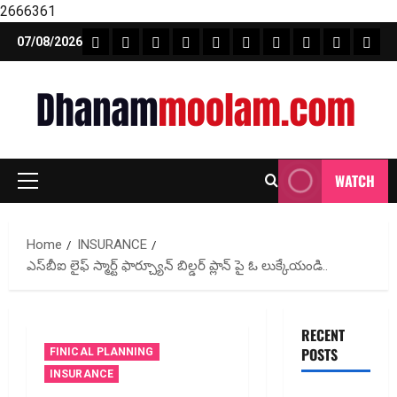
2666361
Skip
FEATURE NEWS
FINICAL PLANNING
MARKET
INVESTMENTS
NEWS
INSURANCE
MUTUAL FUND
MONEY TIP
BOOKS
Unca
07/08/2026
to
content
WATCH
Primary
Menu
Home
INSURANCE
ఎస్‌బీఐ లైఫ్ స్మార్ట్ ఫార్చ్యూన్ బిల్డర్ ప్లాన్ పై ఓ లుక్కేయండి..
RECENT
POSTS
FINICAL PLANNING
INSURANCE