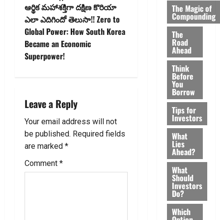
ఆర్థిక మ‌హాశక్తిగా దక్షిణ కొరియా
The Magic of
n
Compounding
ఎలా ఎదిగిందో తెలుసా!! Zero to
Global Power: How South Korea
The
a
Road
Became an Economic
Ahead
v
Superpower!
Think
Before
i
You
Borrow
g
Leave a Reply
Tips for
a
Investors
Your email address will not
be published.
Required fields
What
t
Lies
are marked
*
Ahead?
i
Comment
*
What
Should
o
Investors
Do?
n
Which
Option