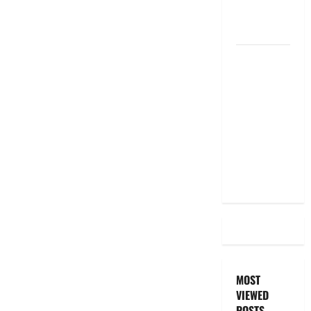
EMI Still
the Same
దీపావళి
2025: టాప్
15 స్టాక్
ఐడియాస్ ..
Diwali
2025: Top
15 Stock
Ideas
MOST
VIEWED
POSTS