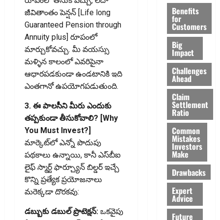
రూపంలో తీసుకోవచ్చు, లేదా
Benefits
జీవితాంతం పెన్షన్ [Life long
for
Guaranteed Pension through
Customers
Annuity plus] రూపంలో
Big
మార్చుకోవచ్చు. మీ వయస్సు
Impact
మళ్ళిన కాలంలో ఎవరిపైనా
Challenges
ఆధారపడకుండా ఉండటానికి ఇది
Ahead
ఎంతగానో ఉపయోగపడుతుంది.
Claim
Settlement
3. ఈ పాలసీని మీరు ఎందుకు
Ratio
తప్పకుండా తీసుకోవాలి? [Why
Common
You Must Invest?]
Mistakes
మార్కెట్‌లో ఎన్నో పొదుపు
Investors
Make
పథకాలు ఉన్నాయి, కానీ ఎస్‌బీఐ
లైఫ్ స్మార్ట్ ఫార్చ్యూన్ బిల్డర్ ఇచ్చే
Drawbacks
కొన్ని ప్రత్యేక ప్రయోజనాలు
Expert
మరెక్కడా దొరకవు:
Advice
డబ్బుకు డబుల్ ప్రొటెక్షన్:
ఒకవైపు
Future