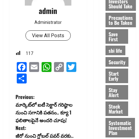
Investors
Should Take
admin
Precautions
to Be Taken
Administrator
Save
View All Posts
First
sbi life
117
Security
Facebook
Email
WhatsApp
Copy
Twitter
Start
Link
Share
Early
Stay
Alert
P
Previous:
మార్కెట్‌లో ఐటీ సెక్టార్‌ గరిష్ఠాల
Stock
o
Market
నుంచి సగానికి పతనం.. క్యూ 1
ఫలితాలపైనే అందరి చూపు!
s
Systematic
Investment
Next:
Plan
t
జీరో నుంచి గ్లోబ‌ల్ ప‌వ‌ర్ వ‌ర‌కు..