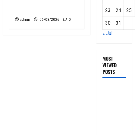
పాలసీ కోసం చూస్తున్నారా?
అయితే ఇవి తెలుసుకోండి
23
24
25
admin
06/08/2026
0
30
31
« Jul
MOST
VIEWED
POSTS
జీరో టు వ‌న్
బుక్ స‌మ‌రీ
తెలుగు
ZERO TO
ONE book
summery
telugu