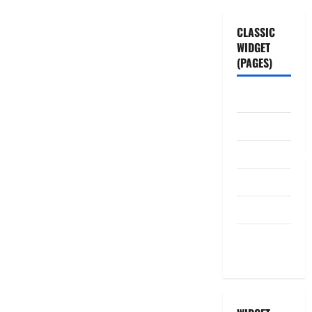
CLASSIC
WIDGET
(PAGES)
ABOUT US
Contact Us
dhanammoolam.
Disclaimer
HOME
Privacy
Policy