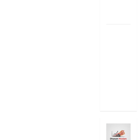
2025: Top
15 Stock
Ideas
RBI రేటు
తగ్గించినప్పటికీ
మీ EMI
అలాగే
ఉందా..
Even After
RBI Rate
Cut, Is Your
EMI Still
the Same