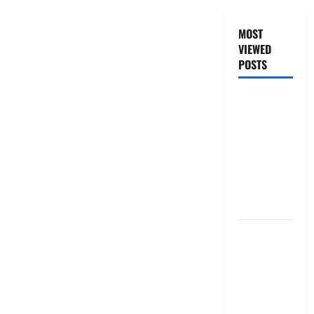
MOST
VIEWED
POSTS
జీరో టు వ‌న్
బుక్ స‌మ‌రీ
తెలుగు
ZERO TO
ONE book
summery
telugu
బ్యాంకుల్లో
మోసపోవ‌ద్దు..
జాగ్ర‌త్త‌ Be
careful in
Banks