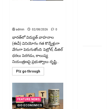
మీ ఎల్‌ఐసీ
పేరుకే దేశీయ ఈవీలు… విడి
పాలసీ
భాగాల‌న్నీ చైనావే! Made in India
నంబర్
EVs? Most Key Components
Still Come from China
పోయిందా?
ఆన్‌లైన్‌లో
admin
02/08/2026
0
సులభంగా
భారత్‌లో విద్యుత్‌ వాహనాల
తెలుసుకోండిలా!
(ఈవీ) వినియోగం గత కొన్నేళ్లుగా
వేగంగా పెరుగుతోంది. పెట్రోల్‌, డీజిల్‌
క్రెడిట్‌
ధరలు పెరగడం, కాలుష్య
కార్డుతోనూ
నియంత్రణపై ప్రభుత్వాలు దృష్టి...
ఇన్‌కమ్‌
టాక్స్‌
Read
Plz go through
చెల్లించొచ్చు..!
more
about
కొత్త
పేరుకే
దేశీయ
నిబంధనలు
ఈవీలు…
విడి
ఇవే!! Pay
భాగాల‌న్నీ
చైనావే!
Income Tax
FEATURE NEWS
Made
with Your
in
GIO ECONOMICS
India