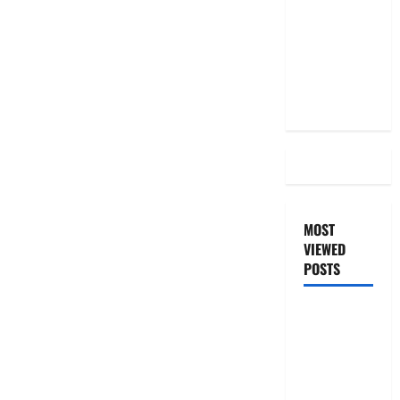
Even After
RBI Rate
Cut, Is Your
EMI Still
the Same
MOST
VIEWED
POSTS
జీరో టు వ‌న్
బుక్ స‌మ‌రీ
తెలుగు
ZERO TO