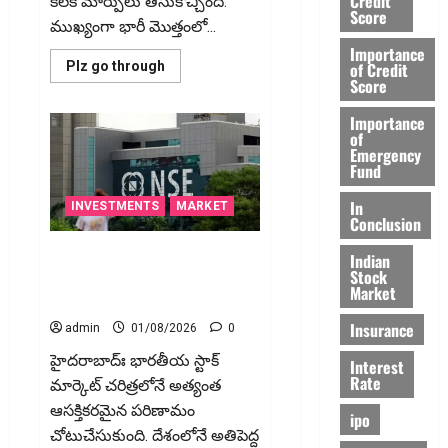
Credit
కీలక మార్పులు తీసుకొచ్చింది.
Investors
Score
ముఖ్యంగా భారీ మొత్తంలో...
Importance
Read
of Credit
Plz go through
more
Score
about
బల్క్‌
Importance
ఎఫ్‌డీలపై
of
ఆర్‌బీఐ
కొత్త
Emergency
నిబంధనలు..
Fund
RBI
Brings
In
New
INVESTMENTS
MARKET
Rules
Conclusion
for
Bulk
ఎన్ఎస్ఈకి ఐపీఓ దారి
Indian
Fixed
Stock
సుగమం..సెబీకి రూ.1,491 కోట్ల
Deposits
Market
సెటిల్‌మెంట్ వెనుక అసలు కథ ఇదే!
Insurance
admin
01/08/2026
0
హైద‌రాబాద్ః భారతీయ స్టాక్
Interest
Rate
మార్కెట్ చరిత్రలోనే అత్యంత
ఆసక్తికరమైన పరిణామం
ipo
చోటుచేసుకుంది. దేశంలోనే అతిపెద్ద