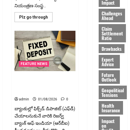
Impact
నియంత్రణ సంస్థ...
Challenges
Ahead
Read
Plz go through
more
about
Claim
అన్‌లిస్టెడ్‌
Settlement
షేర్లపై
Ratio
సెబీ
స్పష్టత…
200
Drawbacks
మంది
లోపే
అయితే
Expert
పబ్లిక్‌
Advice
FEATURE NEWS
ఇష్యూ
కాదు
Future
..
బల్క్‌ ఎఫ్‌డీలపై ఆర్‌బీఐ కొత్త
SEBI
Outlook
Clarifies
నిబంధనలు.. RBI Brings New
Unlisted
Geopolitical
Share
Rules for Bulk Fixed Deposits
Tensions
Transfers:
Not
admin
01/08/2026
0
a
Health
Public
బ్యాంకుల్లో ఫిక్స్‌డ్ డిపాజిట్ (ఎఫ్‌డీ)
Insurance
Issue
if
చేయాలనుకునే వారికి రిజర్వ్
Limited
Impact
to
బ్యాంక్ ఆఫ్ ఇండియా (ఆర్‌బీఐ)
on
200