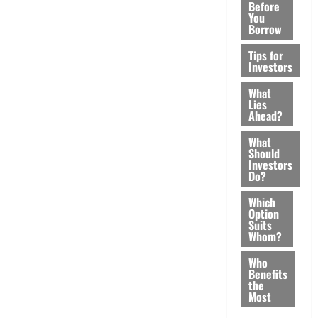
Before
You
Borrow
Tips for
Investors
What
Lies
Ahead?
What
Should
Investors
Do?
Which
Option
Suits
Whom?
Who
Benefits
the
Most