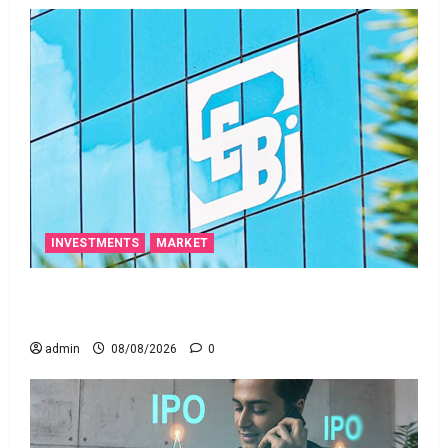
INVESTMENTS
MARKET
స్టాక్‌ ఎక్స్ఛేంజీలు, క్లియరింగ్‌ కార్పొరేషన్లకు విడివిడిగా సెబీ
కొత్త నిబంధనలు
admin
08/08/2026
0