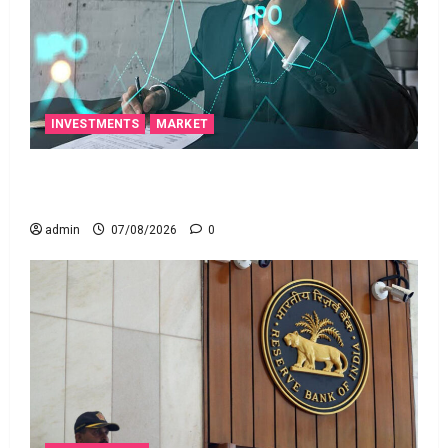
INVESTMENTS
MARKET
టెక్నోక్రాఫ్ట్ వెంచర్స్ ఐపీఓ: షార్ట్ టర్మ్ ఇన్‌వెస్టర్లు అప్లై
చేయవచ్చా?
admin
07/08/2026
0