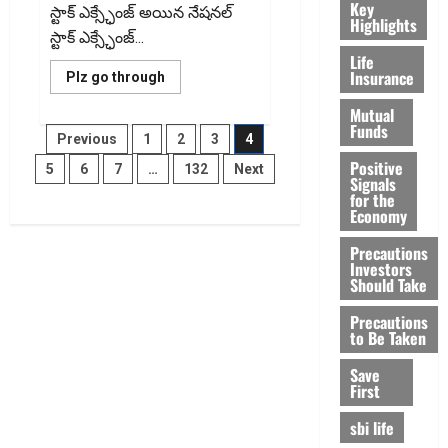
Key
స్టాక్ ఎక్స్ఛేంజ్ అయిన నేషనల్
Highlights
స్టాక్ ఎక్స్ఛేంజ్...
Life
Insurance
Read
Plz go through
more
about
Mutual
ఎన్ఎస్ఈకి
Funds
Posts
ఐపీఓ
Previous
1
2
3
4
దారి
సుగమం..సెబీకి
Positive
5
6
7
…
132
Next
pagination
రూ.1,491
Signals
కోట్ల
for the
సెటిల్‌మెంట్
Economy
వెనుక
అసలు
కథ
Precautions
ఇదే!
Investors
Should Take
Precautions
to Be Taken
Save
First
sbi life