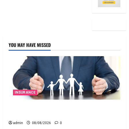
YOU MAY HAVE MISSED
INSURANCE
జీవిత బీమా ప్రీమియం గడువు దాటితే ఏమవుతుంది?
ఒక చిన్న నిర్లక్ష్యంతో ల‌క్ష‌లు కోల్పోతామా?
admin
08/08/2026
0