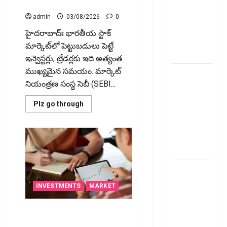
ఏమవుతుంది?
నుంచే మారిన వేళలు
ఒక చిన్న
admin
03/08/2026
0
నిర్లక్ష్యంతో
హైద‌రాబాద్ః భారతీయ స్టాక్
ల‌క్ష‌లు
మార్కెట్‌లో పెట్టుబడులు పెట్టే
కోల్పోతామా?
ఇన్వెస్టర్లు, ట్రేడర్లకు ఇది అత్యంత
ముఖ్యమైన సమయం. మార్కెట్
స్టాక్‌
నియంత్రణ సంస్థ సెబీ (SEBI...
ఎక్స్ఛేంజీలు,
క్లియరింగ్‌
Read
Plz go through
కార్పొరేషన్లకు
more
about
విడివిడిగా
స్టాక్
మార్కెట్‌లో
సెబీ కొత్త
కొత్త
రూల్స్..
నిబంధనలు
నేటి
నుంచే
మారిన
టెక్నోక్రాఫ్ట్
వేళలు
వెంచర్స్
INVESTMENTS
MARKET
ఐపీఓ: షార్ట్
టర్మ్
చర్చల ప్రకటనతో తగ్గిన చమురు
ఇన్‌వెస్టర్లు
మంటలు.. లాభాల బాటలో స్టాక్