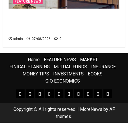
FEATURE NEWS
రికవరీ ఏజెంట్లపై ఆర్‌బీఐ కొరడా..! జనవరి 1 నుంచి కొత్త
నిబంధనలు అమలు.. RBI Cracks Down on Recovery
Agents.. New Rules from January 1
admin
07/08/2026
0
Home
FEATURE NEWS
MARKET
FINICAL PLANNING
MUTUAL FUNDS
INSURANCE
MONEY TIPS
INVESTMENTS
BOOKS
GIO ECONOMICS
FEATURE NEWS
FINICAL PLANNING
MARKET
INVESTMENTS
NEWS
INSURANCE
MUTUAL FUNDS
MONEY TIPS
BOOKS
Uncategor
Copyright © All rights reserved.
|
MoreNews
by AF
themes.