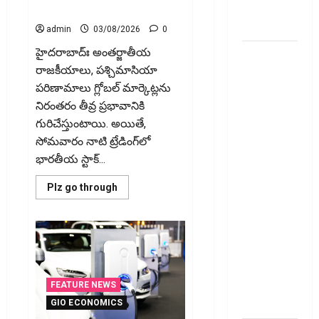
అప్లై
మార్కెట్!
చేయవచ్చా?
admin
03/08/2026
0
హైద‌రాబాద్ః అంతర్జాతీయ
రికవరీ
రాజకీయాలు, పశ్చిమాసియా
ఏజెంట్లపై
పరిణామాలు గ్లోబల్ మార్కెట్లను
ఆర్‌బీఐ
నిరంతరం తీవ్ర ప్రభావానికి
కొరడా..!
గురిచేస్తుంటాయి. అయితే,
జనవరి 1
సోమవారం నాటి ట్రేడింగ్‌లో
నుంచి కొత్త
భారతీయ స్టాక్...
నిబంధనలు
అమలు..
Read
Plz go through
RBI Cracks
more
about
Down on
చర్చల
ప్రకటనతో
Recovery
తగ్గిన
చమురు
Agents..
మంటలు..
New Rules
లాభాల
బాటలో
from
FEATURE NEWS
స్టాక్
మార్కెట్!
January 1
GIO ECONOMICS