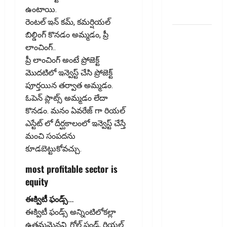
E-Way Bill
ఉంటాయి.
Rules!!
రెంటల్ ఇన్ కమ్, కమర్షియల్
వాడని
బిల్డింగ్ కొనడం అమ్మడం, ప్రీ
బ్యాంకు
లాంచింగ్..
ఖాతాలతో
ప్రీ లాంచింగ్ అంటే ప్రోజెక్ట్
సిబిల్‌ స్కోర్‌
మొదటిలో ఇన్వెస్ట్ చేసి ప్రోజెక్ట్
తగ్గుతుందా?
పూర్తయిన తర్వాత అమ్మడం.
పాత క్రెడిట్‌
ఓపెన్ ప్లాట్స్ అమ్మడం లేదా
కార్డును క్లోజ్‌
కొనడం. మనం ఏవరేజ్ గా రియల్
చేస్తే
ఎస్టేట్ లో దీర్ఘకాలంలో ఇన్వెస్ట్ చేస్తే
ఏమవుతుంది?
మంచి సంపదను
Do Unused
కూడబెట్టుకోవచ్చు.
Bank
most profitable sector is
Accounts
equity
Lower Your
CIBIL
ఈక్విటీ ఫండ్స్…
Score?
ఈక్విటీ ఫండ్స్ అన్నింటిలోక‌ల్లా
What
ఉత్తమమైనవి. గోల్డ్ ఫండ్, రియల్