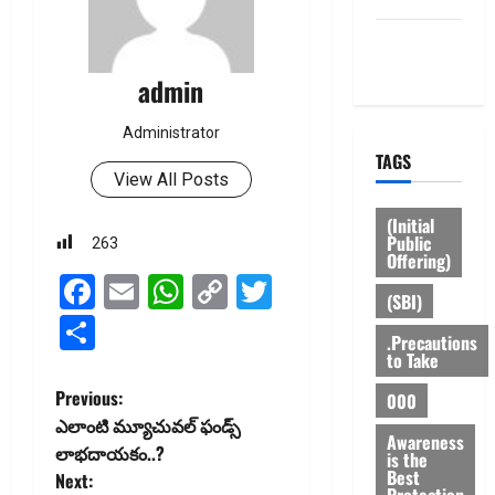
Privacy
Policy
admin
Administrator
TAGS
View All Posts
(Initial
Public
263
Offering)
Facebook
Email
WhatsApp
Copy
Twitter
(SBI)
Link
Share
.Precautions
to Take
P
Previous:
000
ఎలాంటి మ్యూచువ‌ల్ ఫండ్స్
o
Awareness
లాభ‌దాయ‌కం..?
is the
Best
Next:
Protection