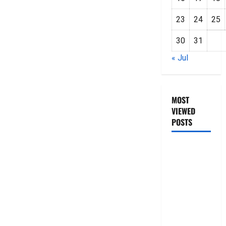
23
24
25
30
31
« Jul
MOST
VIEWED
POSTS
జీరో టు వ‌న్
బుక్ స‌మ‌రీ
తెలుగు
ZERO TO
ONE book
summery
telugu