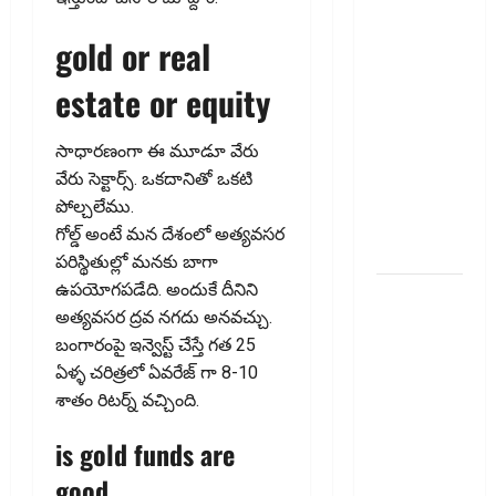
Claimed
Fake
gold or real
Deductions
in ITRs?
estate or equity
Heavy
Penalty
సాధారణంగా ఈ మూడూ వేరు
Awaits If
వేరు సెక్టార్స్. ఒకదానితో ఒకటి
Caught by
పోల్చలేము.
AI
గోల్డ్ అంటే మన దేశంలో అత్యవసర
Surveillance!
పరిస్థితుల్లో మనకు బాగా
ఉపయోగపడేది. అందుకే దీనిని
యూపీఐ
అత్యవసర ద్రవ నగదు అనవచ్చు.
లావాదేవీలన్నీ
బంగారంపై ఇన్వెస్ట్ చేస్తే గత 25
ఉచితమే!
ఏళ్ళ చరిత్రలో ఏవరేజ్ గా 8-10
క్లారిటీ
శాతం రిట‌ర్న్‌ వచ్చింది.
ఇచ్చిన కేంద్ర
స‌ర్కారు!! All
is gold funds are
UPI
good
Transactions