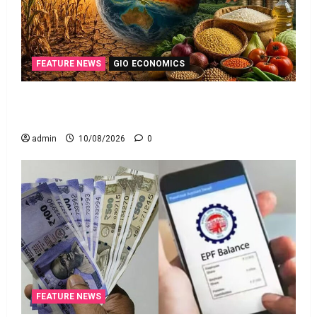
FEATURE NEWS
GIO ECONOMICS
ఎల్‌నినోతో ఆహార ధరల పెరుగుదల ముప్పు! El Nino
Poses Risk of Rising Food Prices!
admin
10/08/2026
0
FEATURE NEWS