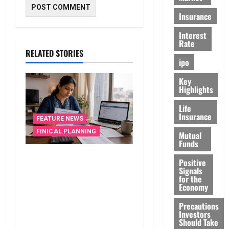
Insurance
Interest
Rate
RELATED STORIES
ipo
Key
Highlights
Life
Insurance
FEATURE NEWS
FINICAL PLANNING
Mutual
Funds
వాడని బ్యాంకు ఖాతాలతో
Positive
సిబిల్‌ స్కోర్‌ తగ్గుతుందా?
Signals
for the
పాత క్రెడిట్‌ కార్డును క్లోజ్‌ చేస్తే
Economy
ఏమవుతుంది? Do Unused
Precautions
Bank Accounts Lower Your
Investors
CIBIL Score? What Happens
Should Take