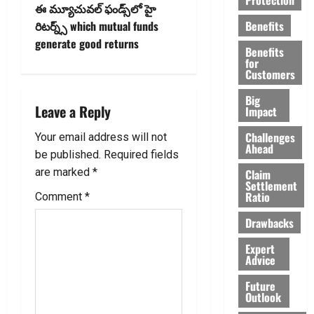
s
ఈ మ్యూచువ‌ల్ ఫండ్స్‌లో హై
t
Benefits
రిట‌ర్న్స్ which mutual funds
generate good returns
Benefits
n
for
Customers
a
Big
Leave a Reply
Impact
v
Challenges
Your email address will not
i
Ahead
be published.
Required fields
g
are marked
*
Claim
Settlement
Ratio
Comment
*
a
Drawbacks
t
Expert
Advice
i
Future
o
Outlook