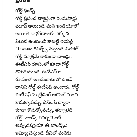
Remain
గోల్డ్ ఫండ్స్…
Free!
గోల్డ్ ప్రపంచ వ్యాప్తంగా రెండుసార్లు
Centre
మూవ్ అయింది. మన ఇండియాలో
Government
అయితే ఆభరణాలకు ఎక్కువ
Clarifies!!
విలువ ఉంటుంది కాబట్టి ఇయర్లీ
పెరుగుతున్న
10 శాతం రిటర్న్స్ వస్తుంది. ఫిజిక‌ల్
వంట
గోల్డ్ మాత్ర‌మే కాకుండా బాండ్లు,
ఖర్చులు ..
ఈటీఎఫ్ రూపంలో కూడా గోల్డ్
భార‌మైన
దొరుకుతుంది. ఈటీఎఫ్ ల
కుటుంబ
రూపంలో అందుబాటులో ఉండే
బడ్జెట్ !!
దానిని గోల్డ్ ఈటీఎఫ్‌ అంటారు. గోల్డ్
Rising
ఈటీఎఫ్ ను ట్రేడింగ్ అకౌంట్ నుంచి
Cooking
కొనుక్కోవచ్చు. ఎస్ఐపీ ద్వారా
Costs..
కూడా కొనుక్కోవచ్చు. తర్వాతది
Growing
గోల్డ్ బాండ్స్. గవర్నమెంట్
Burden on
అప్పుడప్పుడూ ఈ బాండ్స్‌ని
Family
ఇష్యూ చేస్తుంది. దీనిలో మనకు