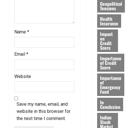
n
Geopolitical
Tensions
Health
Insurance
Name
*
Impact
on
Credit
Score
Email
*
Importance
of Credit
Score
Website
Importance
of
Emergency
Fund
In
Save my name, email, and
Conclusion
website in this browser for
Indian
the next time I comment.
Stock
Market