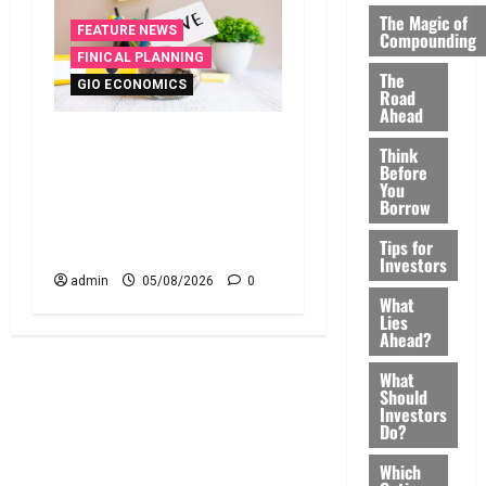
The Magic of
FEATURE NEWS
Compounding
FINICAL PLANNING
The
GIO ECONOMICS
Road
Ahead
ఇంటి పొదుపు పెరుగుతోంది..
Think
ఆర్థిక భద్రతకు కొత్త బలం..
Before
You
Household Savings Rise..
Borrow
Strengthening Financial
Tips for
Security
Investors
admin
05/08/2026
0
What
Lies
Ahead?
What
Should
Investors
Do?
Which