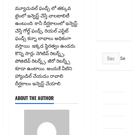
క్లియరింగ్‌
కార్పొరేషన్లకు
మ్యూచువల్ ఫండ్స్ లో తక్కువ
విడివిడిగా
టైంలో ఇన్వెస్ట్ చేస్తే వాలటాలిటీ
సెబీ కొత్త
ఉంటుంది. కానీ దీర్ఘకాలంలో ఇన్వెస్ట్
నిబంధనలు
చేస్తే గోల్డ్ ఫండ్స్, రియల్ ఎస్టేట్
ఫండ్స్ కన్నా లాభాలు అధికంగా
వ‌స్తాయి. ఇక్క‌డ స్థిరత్వం ఉండదు.
కొన్ని సార్లు నెగిటివ్ రిటర్న్స్,
Search
పోజిటివ్ రిటర్న్స్, జీరో రిటర్న్స్
for:
కూడా ఉంటాయి. అందుకే వీటిని
హ్యాండిల్ చేయడం రావాలి.
దీర్ఘ‌కాలం ఇన్వెస్ట్ చేయాలి.
ABOUT US
ABOUT THE AUTHOR
Contact Us
dhanammoolam.
Disclaimer
HOME