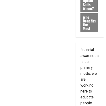
Option
Suits
Whom?
Who
Benefits
the
Most
financial
awareness
is our
primary
motto. we
are
working
here to
educate
people