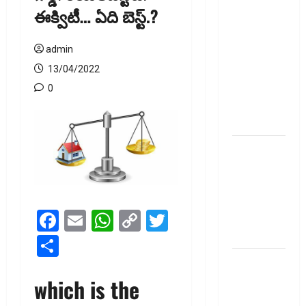
ఎల్‌నినోతో
ఈక్విటీ… ఏది బెస్ట్‌.?
ఆహార ధరల
పెరుగుదల
admin
ముప్పు! El
Nino Poses
13/04/2022
Risk of
0
Rising Food
Prices!
పాత పీఎఫ్‌
డబ్బంతా
ఒకేచోట.. All
Your Old PF
Facebook
Email
WhatsApp
Copy
Twitter
Money in
One Place
Link
Share
ఫోన్‌పేలో
ఎఫ్‌డీ.. డైలీ
which is the
ఆర్‌డీ!