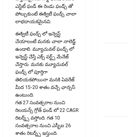
Happens If
ఎస్టేట్ ఫండ్ ఈ రెండు ఫండ్స్ తో
You Close
పోల్చుకుంటే ఈక్విటీ ఫండ్స్ చాలా
an Old
లాభ‌దాయ‌క‌మైన‌వి.
Credit
ఈక్విటీ ఫండ్స్ లో ఇన్వెస్ట్
Card?
చేయాలంటే మనకు చాలా నాలెడ్జ్
జీవిత బీమా
ఉండాలి. మ్యూచువల్ ఫండ్స్ లో
ప్రీమియం
ఇన్వెస్ట్ చేస్తే ఎక్స్ పర్ట్స్ మేనేజ్
గడువు
చేస్తారు. మనకు మ్యూచువల్
దాటితే
ఫండ్స్ లో పూర్తిగా
ఏమవుతుంది?
తెలియకపోయినా మనకి ఏవరేజ్
ఒక చిన్న
మీద 15-20 శాతం వచ్చే ఛాన్సస్
నిర్లక్ష్యంతో
ఉంటుంది.
ల‌క్ష‌లు
గత 27 సంవత్సరాల నుంచి
కోల్పోతామా?
రిలయన్స్ గ్రోత్ ఫండ్ లో 22 CAGR
రిటర్న్స్ వస్తోంది. గత 10
స్టాక్‌
సంవత్సరాల నుంచి ఎస్బీఐ 26
ఎక్స్ఛేంజీలు,
శాతం రిటర్న్స్ ఇస్తుంది.