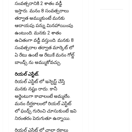
Budgets!!
సంవత్సరానికి 2 శాతం వడ్డీ
ఇస్తారు. మనం 8 సంవత్సరాలు
సరుకు
తర్వాత అమ్ముకుంటే మనకు
అంతిమంగా
ఆదాయపు పన్ను మినహాయింపు
చేరే వ్యక్తి
ఉంటుంది. మనకు 2 శాతం
జీఎస్‌టీ
ఉచితంగా వడ్డీ వస్తుంది. మనకు 8
వివరాలు
సంవత్సరాల తర్వాత మార్కెట్ లో
తప్పనిసరి..
ఏ రేటు ఉంటే ఆ రేటుకే మనం గోల్డ్
ఈ-వే
బాండ్స్ ను అమ్ముకోవచ్చు.
బిల్లులో కొత్త
మార్పు.. !!
రియల్ ఎస్టేట్.
GST Details
రియల్ ఎస్టేట్ లో ఇన్వెస్ట్ చేస్తే
of the Final
మనకు నష్టం రాదు. కానీ
Recipient
అర్జెంటుగా కావాలంటే అమ్మలేం.
Now
మనం దీర్ఘకాలంలో రియల్ ఎస్టేట్
Mandatory..
లో ఫండ్స్ గురించి చూసుకుంటే ఇవి
New
నిరంతరం పెరుగుతూ ఉన్నాయి.
Change in
రియల్ ఎస్టేట్ లో చాలా రకాలు