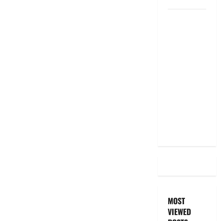
RBI రేటు
తగ్గించినప్పటికీ
మీ EMI
అలాగే
ఉందా..
Even After
RBI Rate
Cut, Is Your
EMI Still
the Same
MOST
VIEWED