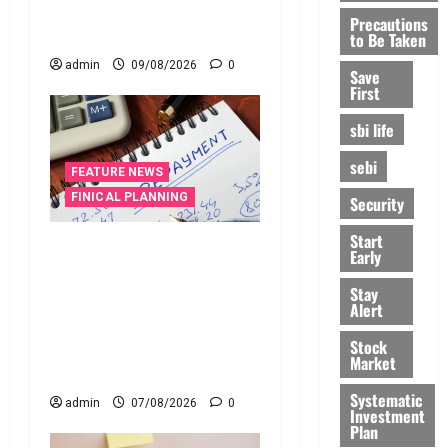
If You Close an Old Credit
Precautions
Card?
to Be Taken
admin
09/08/2026
0
Save
First
sbi life
sebi
FEATURE NEWS
FINICAL PLANNING
Security
Start
వ్యక్తిగత రుణం ముందే
Early
తీర్చేస్తున్నారా?.. ఈ
Stay
విషయాలు తప్పక
Alert
తెలుసుకోండి..! Prepaying
Stock
Your Personal Loan? Here’s
Market
What You Must Know
Systematic
admin
07/08/2026
0
Investment
Plan