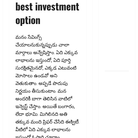
best investment
యూపీఐపై
ఛార్జీలుండవు!!
option
PhonePe
Introduces
FD & Daily
మ‌నం సేవింగ్స్
RD! No
చేయాల‌నుకున్న‌ప్పుడు చాలా
Charges on
మార్గాలు అన్వేషిస్తాం. ఏది ఎక్కువ
UPI
లాభాల‌ను ఇస్తుందో, ఏది పూర్తి
Transactions!!
సుర‌క్షిత‌మైన‌దో, ఎక్క‌డ ఎటువంటి
మోసాలు ఉండ‌వో అని
ఐటీ
వెతుకుతాం. అప్ప‌డే పొదుపు
రిటర్న్స్‌లో
నిర్ణ‌యం తీసుకుంటాం. మ‌న
ఫేక్‌ డిడక్షన్స్‌
అంద‌రికీ బాగా తెలిసిన వాటిలో
పెట్టారా? AI
ఇన్వెస్ట్ చేస్తాం. అయితే బంగారం,
నిఘాలో
లేదా భూమి. మిగిలిన‌ది అతి
దొరికితే భారీ
త‌క్కువ మంది ప్రిఫ‌ర్ చేసేది ఈక్విటీ.
పెనాల్టీ
వీటిలో ఏది ఎక్కువ లాభాల‌ను
త‌ప్ప‌దు!
ఇస్తుందో ఓసారి చూద్దాం.