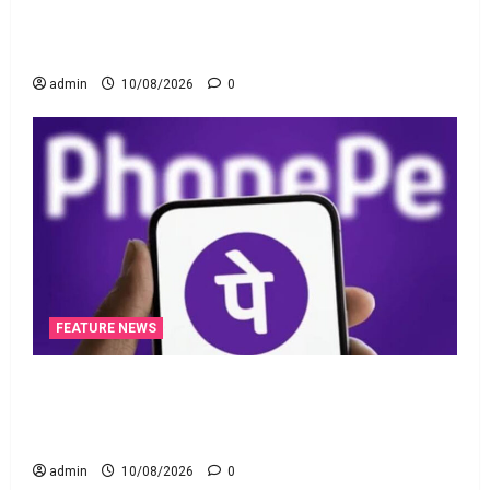
పాత పీఎఫ్‌ డబ్బంతా ఒకేచోట.. All Your Old PF Money
in One Place
admin
10/08/2026
0
FEATURE NEWS
ఫోన్‌పేలో ఎఫ్‌డీ.. డైలీ ఆర్‌డీ! యూపీఐపై ఛార్జీలుండవు!!
PhonePe Introduces FD & Daily RD! No Charges on
UPI Transactions!!
admin
10/08/2026
0