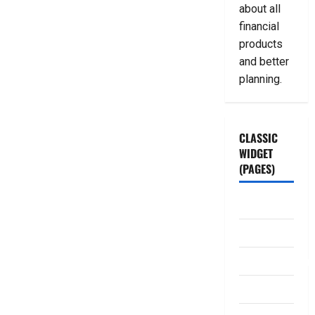
about all
financial
products
and better
planning.
CLASSIC
WIDGET
(PAGES)
ABOUT US
Contact Us
dhanammoolam.
Disclaimer