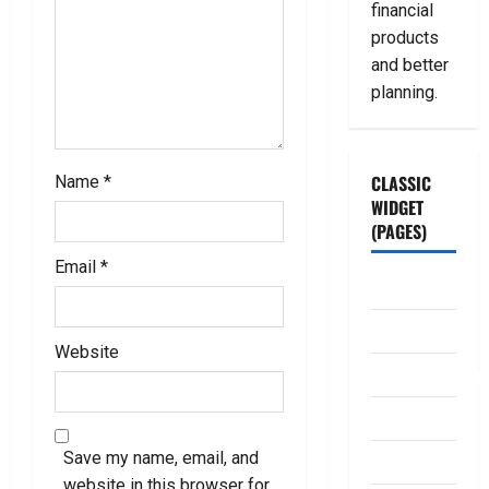
o
financial
products
n
and better
planning.
CLASSIC
Name
*
WIDGET
(PAGES)
Email
*
ABOUT US
Contact Us
Website
dhanammoolam.
Disclaimer
Save my name, email, and
HOME
website in this browser for