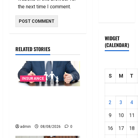
Privacy
the next time I comment.
Policy
WIDGET
(CALENDAR)
RELATED STORIES
S
M
T
INSURANCE
జీవిత బీమా ప్రీమియం గడువు
దాటితే ఏమవుతుంది? ఒక
2
3
4
చిన్న నిర్లక్ష్యంతో ల‌క్ష‌లు
9
10
11
కోల్పోతామా?
admin
08/08/2026
0
16
17
18