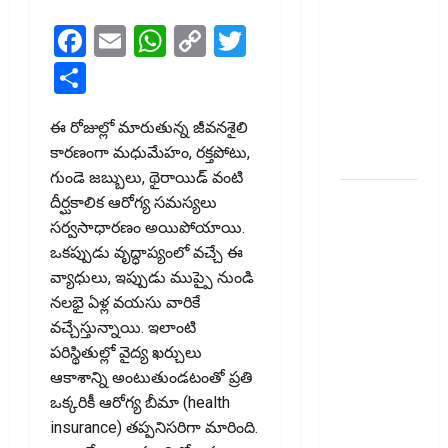
టెక్నోక్రాఫ్ట్
వెంచర్స్
Facebook
Email
WhatsApp
Copy
Twitter
ఐపీఓ: షార్ట్
Link
Share
టర్మ్
ఇన్‌వెస్టర్లు
ఈ రోజుల్లో మారుతున్న జీవనశైలి
అప్లై
కారణంగా మధుమేహం, రక్తపోటు,
చేయవచ్చా?
గుండె జబ్బులు, థైరాయిడ్ వంటి
రికవరీ
దీర్ఘకాలిక ఆరోగ్య సమస్యలు
ఏజెంట్లపై
సర్వసాధారణం అయిపోయాయి.
ఆర్‌బీఐ
ఒకప్పుడు వృద్ధాప్యంలో వచ్చే ఈ
కొరడా..!
వ్యాధులు, ఇప్పుడు ముప్పై నుండి
జనవరి 1
నలభై ఏళ్ల వయసు వారికే
నుంచి కొత్త
వచ్చేస్తున్నాయి. ఇలాంటి
నిబంధనలు
పరిస్థితుల్లో వైద్య ఖర్చులు
అమలు..
ఆకాశాన్ని అంటుతుండటంతో ప్రతి
RBI Cracks
ఒక్కరికీ ఆరోగ్య బీమా (health
Down on
insurance) తప్పనిసరిగా మారింది.