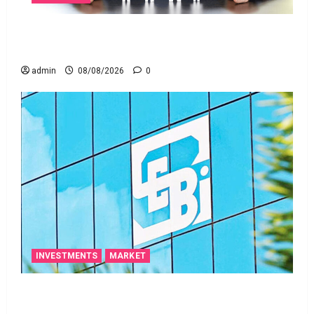
జీవిత బీమా ప్రీమియం గడువు దాటితే ఏమవుతుంది?
ఒక చిన్న నిర్లక్ష్యంతో ల‌క్ష‌లు కోల్పోతామా?
admin
08/08/2026
0
INVESTMENTS
MARKET
స్టాక్‌ ఎక్స్ఛేంజీలు, క్లియరింగ్‌ కార్పొరేషన్లకు విడివిడిగా సెబీ
కొత్త నిబంధనలు