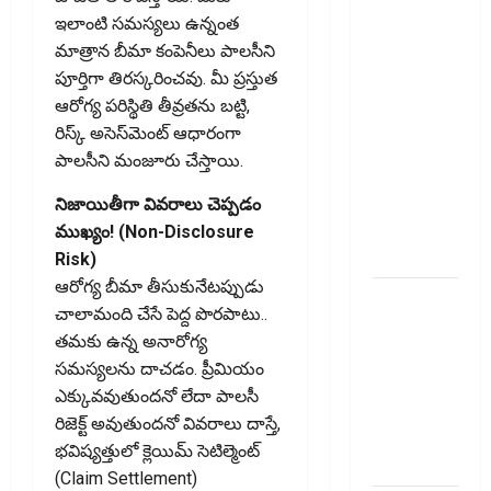
కొత్త
ఇలాంటి సమస్యలు ఉన్నంత
నిబంధనలు
మాత్రాన బీమా కంపెనీలు పాలసీని
ఇవే!! Pay
పూర్తిగా తిరస్కరించవు. మీ ప్రస్తుత
Income Tax
ఆరోగ్య పరిస్థితి తీవ్రతను బట్టి,
with Your
రిస్క్ అసెస్‌మెంట్ ఆధారంగా
Credit
పాలసీని మంజూరు చేస్తాయి.
Card!
Here’s What
నిజాయితీగా వివరాలు చెప్పడం
the New
ముఖ్యం! (Non-Disclosure
Rules Say
Risk)
ఆరోగ్య బీమా తీసుకునేటప్పుడు
చిన్న
చాలామంది చేసే పెద్ద పొరపాటు..
మదుపర్లకు
తమకు ఉన్న అనారోగ్య
బిగ్ రిలీఫ్:
సమస్యలను దాచడం. ప్రీమియం
రీట్‌, ఇన్విట్
ఎక్కువవుతుందనో లేదా పాలసీ
పన్ను
రిజెక్ట్ అవుతుందనో వివరాలు దాస్తే,
మార్పులు
భవిష్యత్తులో క్లెయిమ్ సెటిల్మెంట్
ఇవే!
(Claim Settlement)