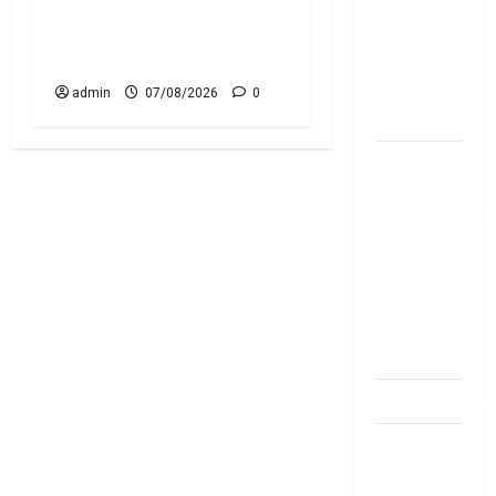
మీ ఎల్‌ఐసీ పాలసీ నంబర్
బ్యాంకుల్లో
పోయిందా? ఆన్‌లైన్‌లో
మోసపోవ‌ద్దు..
సులభంగా తెలుసుకోండిలా!
జాగ్ర‌త్త‌ Be
careful in
admin
07/08/2026
0
Banks
బ్యాంకు
అకౌంట్‌లో
డ‌బ్బులేస్తున్నారా
deposit and
withdraw
limit in
bank
account
dhanammoolam.
చిట్ ఫండ్‌,
Mutual