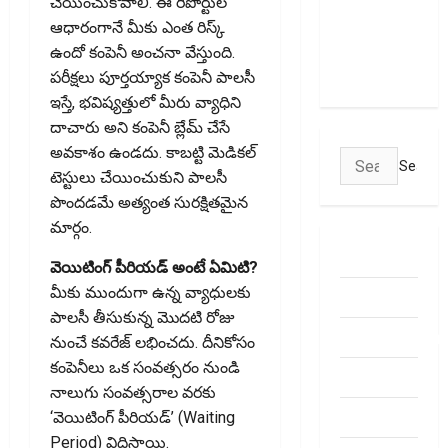
చేయించుకోవాలి. ఈ రిపోర్టుల
Transactions
ఆధారంగానే మీకు ఎంత రిస్క్
May Attract
ఉందో కంపెనీ అంచనా వేస్తుంది.
Charges
పరీక్షలు పూర్తయ్యాక కంపెనీ పాలసీ
ఇస్తే, భవిష్యత్తులో మీరు వ్యాధిని
దాచారు అని కంపెనీ బ్లేమ్ చేసే
అవకాశం ఉండదు. కాబట్టి మెడికల్
Search
టెస్టులు చేయించుకుని పాలసీ
for:
పొందడమే అత్యంత సురక్షితమైన
మార్గం.
ABOUT US
వెయిటింగ్ పీరియడ్ అంటే ఏమిటి?
మీకు ముందుగా ఉన్న వ్యాధులకు
Contact Us
పాలసీ తీసుకున్న మొదటి రోజు
dhanammoolam.
నుంచే కవరేజ్ లభించదు. దీనికోసం
కంపెనీలు ఒక సంవత్సరం నుండి
Disclaimer
నాలుగు సంవత్సరాల వరకు
HOME
‘వెయిటింగ్ పీరియడ్’ (Waiting
Period) విధిస్తాయి.