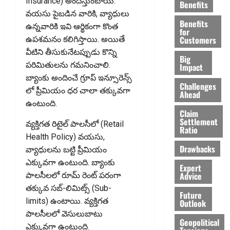
Insurance) అందిస్తుంటాయి.
Benefits
వయసు పైబడిన వారికి, వ్యాధులు
Benefits
ఉన్నవారికి ఇవి ఆర్థికంగా కొంత
for
Customers
ఉపశమనం కలిగిస్తాయి. అయితే
వీటిని తీసుకునేటప్పుడు కొన్ని
Big
పరిమితులను గమనించాలి.
Impact
బ్యాంకు అందించే గ్రూప్​ ఇన్సూరెన్స్​
Challenges
లో ప్రీమియం ధర చాలా తక్కువగా
Ahead
ఉంటుంది.
Claim
Settlement
వ్యక్తిగత రిటైల్ పాలసీలో (Retail
Ratio
Health Policy) వయసు,
Drawbacks
వ్యాధులను బట్టి ప్రీమియం
ఎక్కువగా ఉంటుంది. బ్యాంకు
Expert
Advice
పాలసీలలో రూమ్ రెంట్ పరంగా
తక్కువ సబ్-లిమిట్స్ (Sub-
Future
limits) ఉంటాయి. వ్యక్తిగత
Outlook
పాలసీలలో వెసులుబాటు
Geopolitical
ఎక్కువగా ఉంటుంది.