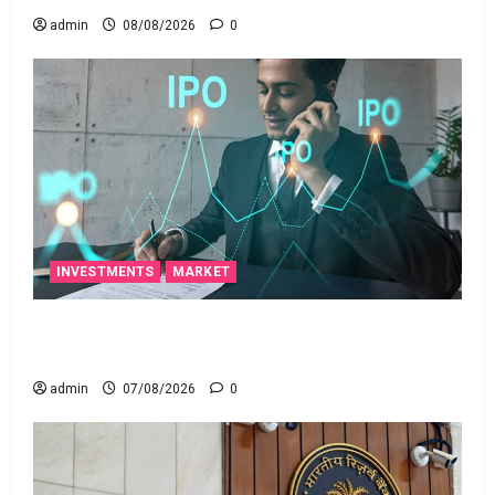
admin
08/08/2026
0
INVESTMENTS
MARKET
టెక్నోక్రాఫ్ట్ వెంచర్స్ ఐపీఓ: షార్ట్ టర్మ్ ఇన్‌వెస్టర్లు అప్లై
చేయవచ్చా?
admin
07/08/2026
0