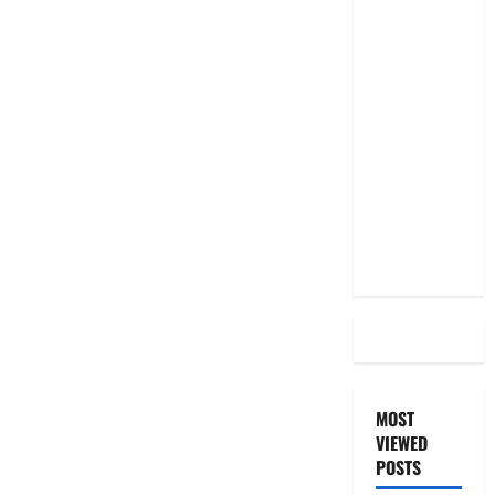
RBI రేటు
తగ్గించినప్పటికీ
మీ EMI
అలాగే
ఉందా..
Even After
RBI Rate
Cut, Is Your
EMI Still
the Same
MOST
VIEWED
POSTS