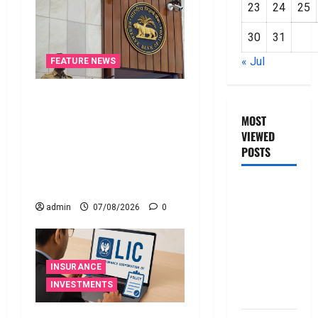
23
24
25
30
31
« Jul
FEATURE NEWS
రికవరీ ఏజెంట్లపై ఆర్‌బీఐ
కొరడా..! జనవరి 1 నుంచి కొత్త
MOST
నిబంధనలు అమలు.. RBI
VIEWED
Cracks Down on Recovery
POSTS
Agents.. New Rules from
January 1
జీరో టు వ‌న్
బుక్ స‌మ‌రీ
admin
07/08/2026
0
తెలుగు
ZERO TO
ONE book
INSURANCE
summery
INVESTMENTS
telugu