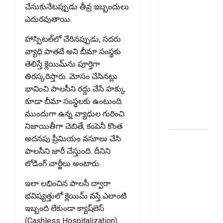
ఐటీఆర్‌లో
చేసుకునేటప్పుడు తీవ్ర ఇబ్బందులు
తప్పులున్నాయా?
ఎదురవుతాయి.
ఇంకా
హాస్పిటల్‌లో చేరినప్పుడు, సదరు
అవకాశం
వ్యాధి పాతదే అని బీమా సంస్థకు
ఉంది..!
తెలిస్తే క్లెయిమ్‌ను పూర్తిగా
Errors in
తిరస్కరిస్తారు. మోసం చేసినట్లు
Your ITR?
భావించి పాలసీని రద్దు చేసే హక్కు
There’s Still
కూడా బీమా సంస్థలకు ఉంటుంది.
Time to Fix
ముందుగా ఉన్న వ్యాధుల గురించి
Them!
నిజాయితీగా చెబితే, కంపెనీ కొంత
వ్యక్తిగత
అదనపు ప్రీమియం వసూలు చేసి
రుణం
పాలసీని జారీ చేస్తుంది. దీనిని
ముందే
లోడింగ్ చార్జీలు అంటారు.
తీర్చేస్తున్నారా?..
ఇలా లభించిన పాలసీ ద్వారా
ఈ
భవిష్యత్తులో క్లెయిమ్ వస్తే ఎలాంటి
విషయాలు
ఇబ్బంది లేకుండా క్యాష్‌లెస్
తప్పక
(Cashless Hospitalization)