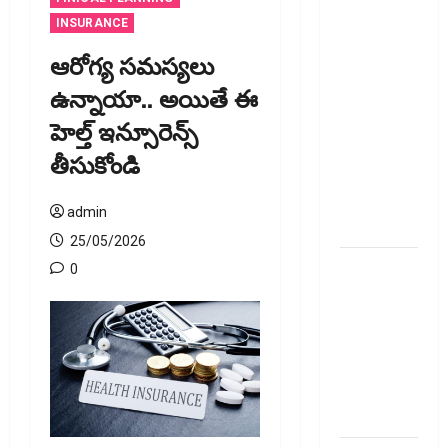
జీవిత బీమా
INSURANCE
ప్రీమియం
ఆరోగ్య స‌మ‌స్య‌లు
గడువు
ఉన్నాయా.. అయితే ఈ
దాటితే
హెల్త్ ఇన్సూరెన్స్
ఏమవుతుంది?
ఒక చిన్న
తీసుకోండి
నిర్లక్ష్యంతో
ల‌క్ష‌లు
admin
కోల్పోతామా?
25/05/2026
స్టాక్‌
0
ఎక్స్ఛేంజీలు,
క్లియరింగ్‌
కార్పొరేషన్లకు
విడివిడిగా
సెబీ కొత్త
నిబంధనలు