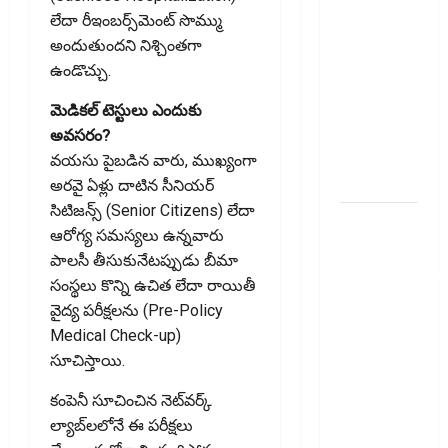
తెలుసుకోండి..!
లేదా రీఇంబర్స్‌మెంట్ సొమ్ము
Prepaying
అందుతుందని నిశ్చింతగా
Your
ఉండొచ్చు.
Personal
Loan?
మెడికల్ టెస్టులు ఎందుకు
Here’s What
అవసరం?
You Must
వయసు పైబడిన వారు, ముఖ్యంగా
Know
అరవై ఏళ్లు దాటిన సీనియర్
సిటిజన్స్ (Senior Citizens) లేదా
గూగుల్ పే,
ఆరోగ్య సమస్యలు ఉన్నవారు
ఫోన్ పే
పాలసీ తీసుకునేటప్పుడు బీమా
వినియోగదారులక
సంస్థలు కొన్ని ఉచిత లేదా రాయితీ
షాక్..! UPI
వైద్య పరీక్షలను (Pre-Policy
లావాదేవీలపై
Medical Check-up)
చార్జీలు!!
సూచిస్తాయి.
Shock for
Google Pay,
కంపెనీ సూచించిన నెట్‌వర్క్
PhonePe
ల్యాబ్‌లలోనే ఈ పరీక్షలు
Users! UPI