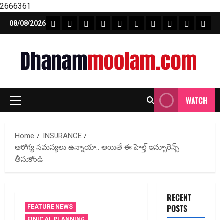
2666361
Skip
FEATURE NEWS
FINICAL PLANNING
MARKET
INVESTMENTS
NEWS
INSURANCE
MUTUAL FUND
MONEY TIP
BOOKS
Unca
08/08/2026
to
content
WATCH
Primary
Menu
Home
INSURANCE
ఆరోగ్య స‌మ‌స్య‌లు ఉన్నాయా.. అయితే ఈ హెల్త్ ఇన్సూరెన్స్
తీసుకోండి
RECENT
POSTS
FEATURE NEWS
FINICAL PLANNING