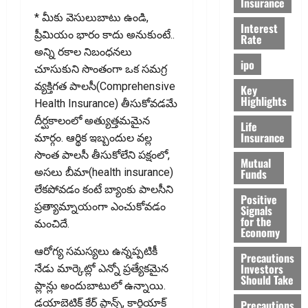
Insurance
* మీకు వెసులుబాటు ఉండి,
Interest
ప్రీమియం భారం కాదు అనుకుంటే..
Rate
అన్ని రకాల నిబంధనలు
ipo
చూసుకుని సొంతంగా ఒక సమగ్ర
వ్యక్తిగత పాలసీ(Comprehensive
Key
Highlights
Health Insurance) తీసుకోవడమే
దీర్ఘకాలంలో అత్యుత్తమమైన
Life
Insurance
మార్గం. ఆర్థిక ఇబ్బందుల వల్ల
సొంత పాలసీ తీసుకోలేని పక్షంలో,
Mutual
Funds
అసలు బీమా(health insurance)
లేకపోవడం కంటే బ్యాంకు పాలసీని
Positive
ప్రత్యామ్నాయంగా ఎంచుకోవడం
Signals
for the
మంచిదే.
Economy
ఆరోగ్య సమస్యలు ఉన్నప్పటికీ
Precautions
Investors
నేడు మార్కెట్లో ఎన్నో ప్రత్యేకమైన
Should Take
ప్లాన్లు అందుబాటులో ఉన్నాయి.
డయాబెటిక్ కేర్ ప్లాన్స్, కార్డియాక్
Precautions