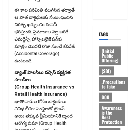
Privacy
Policy
ఈ కాల పరిమితి ముగిసిన తర్వాతే
ఆ పాత వ్యాధులకు సంబంధించిన
చికిత్స ఖర్చులను కంపెనీ
భరిస్తుంది. ప్రమాదాల వల్ల జరిగే
TAGS
ఎమర్జెన్సీ హాస్పిటలైజేషన్‌కు
మాత్రం మొదటి రోజు నుంచే కవరేజ్
(Initial
(Accidental Coverage)
Public
Offering)
ఉంటుంది.
(SBI)
బ్యాంక్ పాలసీలు వర్సెస్ వ్యక్తిగత
పాలసీలు
.Precautions
to Take
(Group Health Insurance vs
Retail Health Insurance)
000
ఖాతాదారుల కోసం బ్యాంకులు
Awareness
వివిధ బీమా సంస్థలతో టైఅప్
is the
అయి తక్కువ ప్రీమియానికే బృంద
Best
Protection
ఆరోగ్య బీమా (Group Health