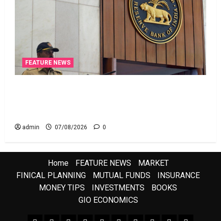
FEATURE NEWS
రికవరీ ఏజెంట్లపై ఆర్‌బీఐ కొరడా..! జనవరి 1 నుంచి కొత్త
నిబంధనలు అమలు.. RBI Cracks Down on Recovery
Agents.. New Rules from January 1
admin
07/08/2026
0
Home
FEATURE NEWS
MARKET
FINICAL PLANNING
MUTUAL FUNDS
INSURANCE
MONEY TIPS
INVESTMENTS
BOOKS
GIO ECONOMICS