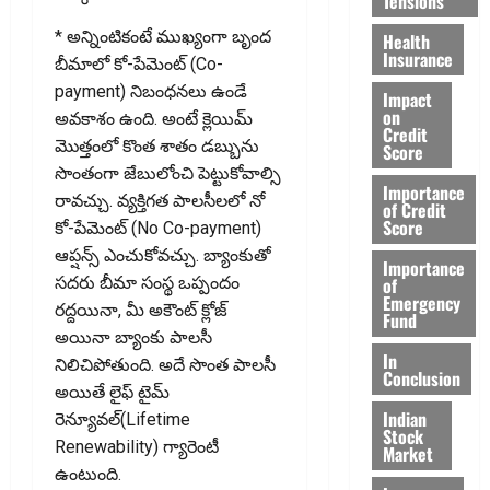
Tensions
* అన్నింటికంటే ముఖ్యంగా బృంద
Health
Insurance
బీమాలో కో-పేమెంట్ (Co-
payment) నిబంధనలు ఉండే
Impact
on
అవకాశం ఉంది. అంటే క్లెయిమ్
Credit
మొత్తంలో కొంత శాతం డబ్బును
Score
సొంతంగా జేబులోంచి పెట్టుకోవాల్సి
Importance
రావచ్చు. వ్యక్తిగత పాలసీలలో నో
of Credit
Score
కో-పేమెంట్ (No Co-payment)
ఆప్షన్స్ ఎంచుకోవచ్చు. బ్యాంకుతో
Importance
of
సదరు బీమా సంస్థ ఒప్పందం
Emergency
రద్దయినా, మీ అకౌంట్ క్లోజ్
Fund
అయినా బ్యాంకు పాలసీ
In
నిలిచిపోతుంది. అదే సొంత పాలసీ
Conclusion
అయితే లైఫ్ టైమ్
Indian
రెన్యూవల్(Lifetime
Stock
Renewability) గ్యారెంటీ
Market
ఉంటుంది.