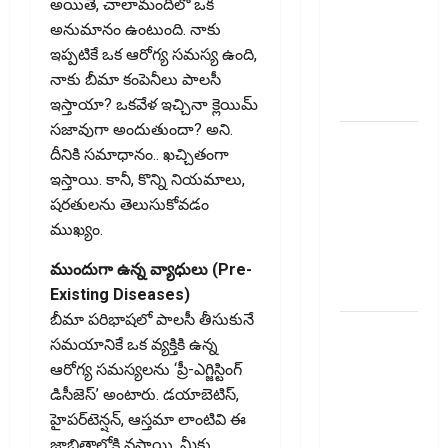
Recovery
అయితే, చాలామందిలో ఒక
Agents..
అనుమానం ఉంటుంది. నాకు
New Rules
ఇప్పటికే ఒక ఆరోగ్య సమస్య ఉంది,
from
నాకు బీమా కంపెనీలు పాలసీ
January 1
ఇస్తాయా? ఒకవేళ ఇచ్చినా క్లెయిమ్
సజావుగా అందుతుందా? అని.
మీ ఎల్‌ఐసీ
దీనికి సమాధానం.. ఖచ్చితంగా
పాలసీ
ఇస్తాయి. కానీ, కొన్ని నియమాలు,
నంబర్
షరతులను తెలుసుకోవడం
పోయిందా?
ముఖ్యం.
ఆన్‌లైన్‌లో
సులభంగా
ముందుగా ఉన్న వ్యాధులు (Pre-
తెలుసుకోండిలా!
Existing Diseases)
బీమా పరిభాషలో పాలసీ తీసుకునే
క్రెడిట్‌
సమయానికే ఒక వ్యక్తికి ఉన్న
కార్డుతోనూ
ఆరోగ్య సమస్యలను ‘ప్రీ-ఎగ్జిస్టింగ్
ఇన్‌కమ్‌
డిసీజెస్’ అంటారు. డయాబెటిస్,
టాక్స్‌
హైపర్‌టెన్షన్, ఆస్తమా లాంటివి ఈ
చెల్లించొచ్చు..!
జాబితాలోకి వస్తాయి. మీకు