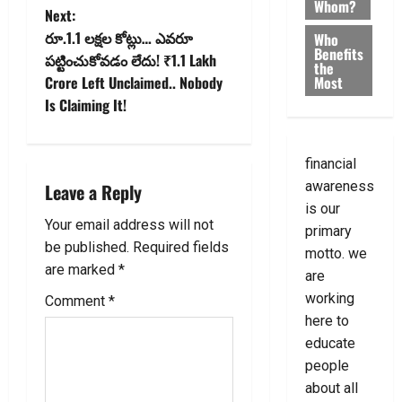
Whom?
Next:
s
రూ.1.1 లక్షల కోట్లు… ఎవరూ
Who
Benefits
t
పట్టించుకోవడం లేదు! ₹1.1 Lakh
the
Most
Crore Left Unclaimed.. Nobody
n
Is Claiming It!
a
financial
v
awareness
Leave a Reply
i
is our
Your email address will not
primary
g
be published.
Required fields
motto. we
are marked
*
are
a
working
Comment
*
t
here to
educate
i
people
about all