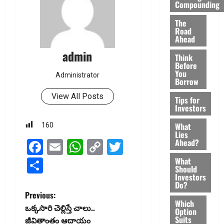
Compounding
The
Road
Ahead
admin
Think
Before
You
Administrator
Borrow
View All Posts
Tips for
Investors
What
160
Lies
Ahead?
Facebook
Email
WhatsApp
Copy
Twitter
Link
What
Share
Should
Investors
Do?
P
Previous:
Which
ఒక్క‌సారి చెల్లిస్తే చాలు..
Option
o
Suits
జీవితాంతం ఆదాయం