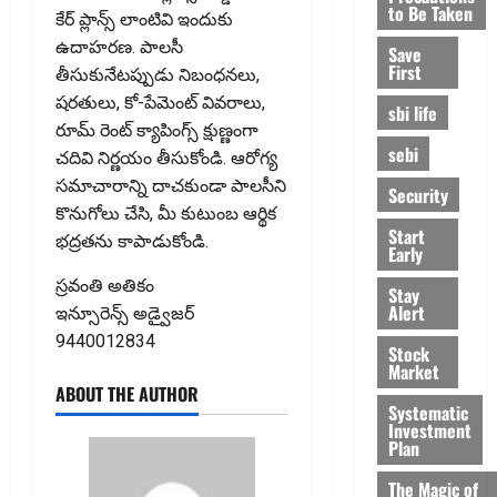
to Be Taken
కేర్ ప్లాన్స్ లాంటివి ఇందుకు
ఉదాహరణ. పాలసీ
Save
First
తీసుకునేటప్పుడు నిబంధనలు,
షరతులు, కో-పేమెంట్ వివరాలు,
sbi life
రూమ్ రెంట్ క్యాపింగ్స్ క్షుణ్ణంగా
sebi
చదివి నిర్ణయం తీసుకోండి. ఆరోగ్య
సమాచారాన్ని దాచకుండా పాలసీని
Security
కొనుగోలు చేసి, మీ కుటుంబ ఆర్థిక
Start
భద్రతను కాపాడుకోండి.
Early
స్రవంతి అతికం
Stay
Alert
ఇన్సూరెన్స్​ అడ్వైజర్​
9440012834
Stock
Market
ABOUT THE AUTHOR
Systematic
Investment
Plan
The Magic of