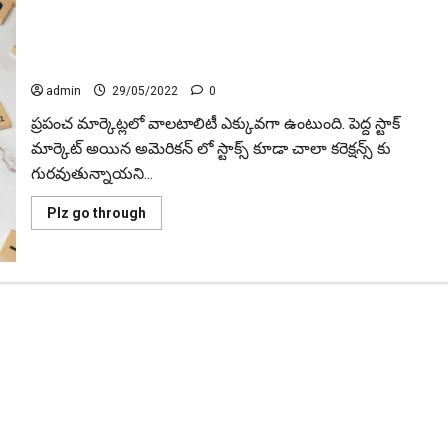
హై డివిడెండ్ ఇచ్చే కంపెనీలు ఏవి which companies yields high
dividends
admin
29/05/2022
0
ప్రపంచ మార్కెట్లలో వాల‌టాలిటీ ఎక్కువగా ఉంటుంది. పెద్ద స్టాక్
మార్కెట్ అయిన అమెరికన్ లో స్టాక్స్ కూడా చాలా కరెక్షన్స్ కు
గుర‌వుతున్నాయ‌ని...
Read
Plz go through
more
about
హై
డివిడెండ్
ఇచ్చే
కంపెనీలు
ఏవి
which
companies
yields
high
dividends