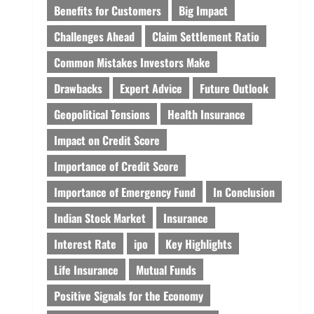
Benefits for Customers
Big Impact
Challenges Ahead
Claim Settlement Ratio
Common Mistakes Investors Make
Drawbacks
Expert Advice
Future Outlook
Geopolitical Tensions
Health Insurance
Impact on Credit Score
Importance of Credit Score
Importance of Emergency Fund
In Conclusion
Indian Stock Market
Insurance
Interest Rate
ipo
Key Highlights
Life Insurance
Mutual Funds
Positive Signals for the Economy