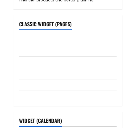
CLASSIC WIDGET (PAGES)
ABOUT US
Contact Us
dhanammoolam.com
Disclaimer
HOME
Privacy Policy
WIDGET (CALENDAR)