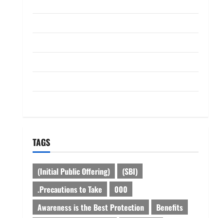
ABOUT US
Contact Us
dhanammoolam.com
Disclaimer
HOME
Privacy Policy
TAGS
(Initial Public Offering)
(SBI)
.Precautions to Take
000
Awareness is the Best Protection
Benefits