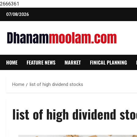
2666361
Skip
07/08/2026
to
content
HOME
FEATURE NEWS
MARKET
FINICAL PLANNING
Home
list of high dividend stocks
list of high dividend st