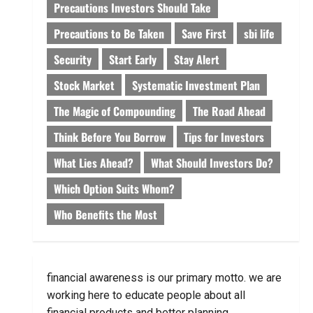
Precautions Investors Should Take
Precautions to Be Taken
Save First
sbi life
Security
Start Early
Stay Alert
Stock Market
Systematic Investment Plan
The Magic of Compounding
The Road Ahead
Think Before You Borrow
Tips for Investors
What Lies Ahead?
What Should Investors Do?
Which Option Suits Whom?
Who Benefits the Most
financial awareness is our primary motto. we are
working here to educate people about all
financial products and better planning.