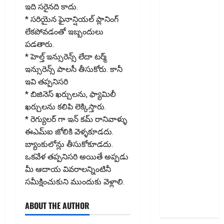
తగ్గుతుందా?
ఇది స‌రైన‌ది కాదు.
పాత క్రెడిట్‌
* సరియైన ఫైనాన్షియల్ ప్లానింగ్
కార్డును క్లోజ్‌
లేకపోవడంతో ఇబ్బందులు
చేస్తే
ప‌డ‌తారు.
ఏమవుతుంది?
* హెల్త్ ఇన్సురెన్స్ లేదా టర్మ్
Do Unused
ఇన్సురెన్స్ పాలసీ తీసుకోరు. కానీ
Bank
ఇవి త‌ప్ప‌నిస‌రి
Accounts
* బిజినెస్ ఖర్చులను, ఫ్యామిలీ
Lower Your
ఖర్చులను కలిపి లెక్కిస్తారు.
CIBIL
* రెగ్యులర్ గా ఇన్ కమ్ రానివాళ్ళు
Score?
ఈఎమ్ఐ జోలికి వెళ్ళకూడదు.
What
బ్యాంకులోన్లు తీసుకోకూడ‌దు.
Happens If
ఒక‌వేళ త‌ప్ప‌నిస‌రి అయితే అప్ప‌డు
You Close
మీ ఆదాయ వివ‌రాల‌న్నింటినీ
an Old
స‌మీక్షించుకుని ముందుకు వెళ్లాలి.
Credit
Card?
ABOUT THE AUTHOR