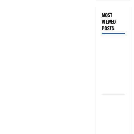
MOST
VIEWED
POSTS
జీరో టు వ‌న్
బుక్ స‌మ‌రీ
తెలుగు
ZERO TO
ONE book
summery
telugu
బ్యాంకుల్లో
మోసపోవ‌ద్దు..
జాగ్ర‌త్త‌ Be
careful in
Banks