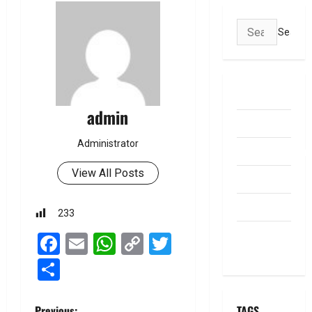
Search
for:
ABOUT US
admin
Contact Us
Administrator
dhanammoolam.
View All Posts
Disclaimer
HOME
233
Privacy
Facebook
Email
WhatsApp
Copy
Twitter
Policy
Link
Share
TAGS
Previous: