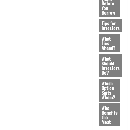
Before
You
Borrow
Tips for
Investors
What
Lies
Ahead?
What
Should
Investors
Do?
Which
Option
Suits
Whom?
Who
Benefits
the
Most