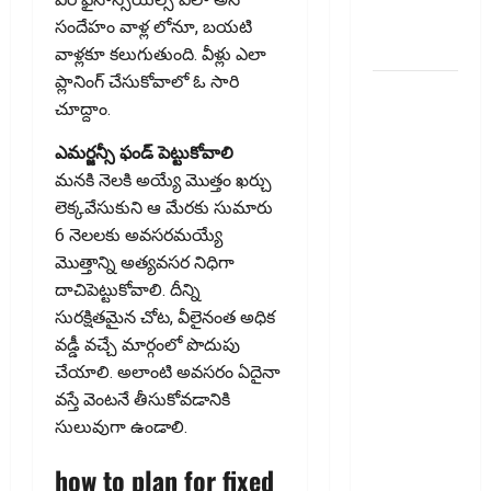
UPI
సందేహం వాళ్ల లోనూ, బ‌య‌టి
Transactions!!
వాళ్ల‌కూ క‌లుగుతుంది. వీళ్లు ఎలా
ప్లానింగ్ చేసుకోవాలో ఓ సారి
ఐటీ
చూద్దాం.
రిటర్న్స్‌లో
ఫేక్‌ డిడక్షన్స్‌
ఎమ‌ర్జ‌న్సీ ఫండ్ పెట్టుకోవాలి
పెట్టారా? AI
మనకి నెలకి అయ్యే మొత్తం ఖర్చు
నిఘాలో
లెక్కవేసుకుని ఆ మేర‌కు సుమారు
దొరికితే భారీ
6 నెల‌ల‌కు అవ‌స‌ర‌మ‌య్యే
పెనాల్టీ
మొత్తాన్ని అత్య‌వ‌స‌ర నిధిగా
త‌ప్ప‌దు!
దాచిపెట్టుకోవాలి. దీన్ని
Claimed
సుర‌క్షిత‌మైన చోట‌, వీలైనంత అధిక
Fake
వ‌డ్డీ వ‌చ్చే మార్గంలో పొదుపు
Deductions
చేయాలి. అలాంటి అవ‌స‌రం ఏదైనా
in ITRs?
వ‌స్తే వెంట‌నే తీసుకోవ‌డానికి
Heavy
సులువుగా ఉండాలి.
Penalty
how to plan for fixed
Awaits If