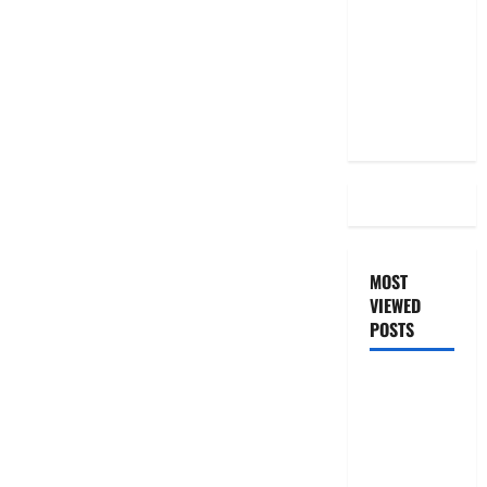
Even After
RBI Rate
Cut, Is Your
EMI Still
the Same
MOST
VIEWED
POSTS
జీరో టు వ‌న్
బుక్ స‌మ‌రీ
తెలుగు
ZERO TO