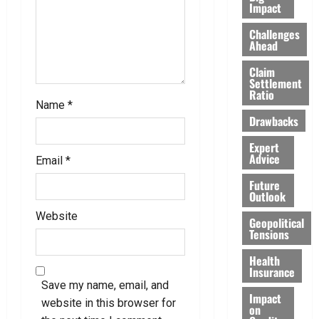
i
Impact
Challenges
o
Ahead
n
Claim
Settlement
Ratio
Name
*
Drawbacks
Expert
Advice
Email
*
Future
Outlook
Website
Geopolitical
Tensions
Health
Insurance
Save my name, email, and
Impact
website in this browser for
on