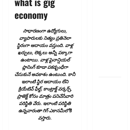
what is gig
పరీక్షలను
economy
విస్తరించనున్న
బీఐఎస్‌!
Silver
సాధార‌ణంగా ఉద్యోగులు,
Demand
వ్యాపారుల‌కు నిత్యం ప్ర‌తినెలా
Surges..
స్థిరంగా ఆదాయం వ‌స్తుంది. వాళ్ల
BIS to
ఖ‌ర్చులు, లెక్క‌లు అన్నీ ప‌క్కాగా
Expand
ఉంటాయి. వాళ్ల ఫైనాన్షియ‌ల్
Hallmarking
ప్లానింగ్ కూడా ప‌క‌డ్బంధీగా
Tests!
చేసుకునే అవ‌కాశం ఉంటుంది. కానీ
ఇలాంటి స్థిర ఆదాయం లేని
ఎల్‌నినోతో
క్రియేటివ్ ఫీల్డ్‌, కాంట్రాక్ట్ వ‌ర్క‌ర్స్‌,
ఆహార ధరల
ప్రాజెక్ట్ కోసం మాత్రం ప‌నిచేసేవారి
పెరుగుదల
ప‌రిస్థితి వేరు. ఇలాంటి ప‌రిస్థితి
ముప్పు! El
ఉన్న‌వారంతా గిగ్ ఎకాన‌మీలోకి
Nino Poses
వ‌స్తారు.
Risk of
Rising Food