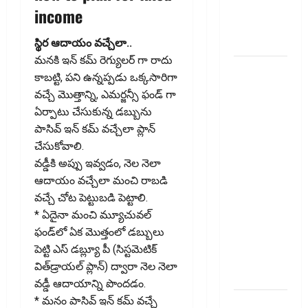
Caught by
income
AI
Surveillance!
స్థిర ఆదాయం వ‌చ్చేలా..
మనకి ఇన్ కమ్ రెగ్యులర్ గా రాదు
యూపీఐ
కాబట్టి, ప‌ని ఉన్న‌ప్ప‌డు ఒక్క‌సారిగా
లావాదేవీలన్నీ
వ‌చ్చే మొత్తాన్ని, ఎమర్జన్సీ ఫండ్ గా
ఉచితమే!
ఏర్పాటు చేసుకున్న డ‌బ్బును
క్లారిటీ
పాసివ్ ఇన్ కమ్ వ‌చ్చేలా ప్లాన్
ఇచ్చిన కేంద్ర
చేసుకోవాలి.
స‌ర్కారు!! All
వ‌డ్డీకి అప్పు ఇవ్వ‌డం, నెల నెలా
UPI
ఆదాయం వచ్చేలా మంచి రాబ‌డి
Transactions
వచ్చే చోట పెట్టుబ‌డి పెట్టాలి.
Remain
* ఏదైనా మంచి మ్యూచువ‌ల్
Free!
ఫండ్‌లో ఏక మొత్తంలో డ‌బ్బులు
Centre
పెట్టి ఎస్ డ‌బ్ల్యూ పీ (సిస్ట‌మెటిక్
Government
విత్‌డ్రాయ‌ల్ ప్లాన్‌) ద్వారా నెల నెలా
Clarifies!!
వ‌డ్డీ ఆదాయాన్ని పొంద‌డం.
* మనం పాసివ్ ఇన్ కమ్ వచ్చే
పెరుగుతున్న