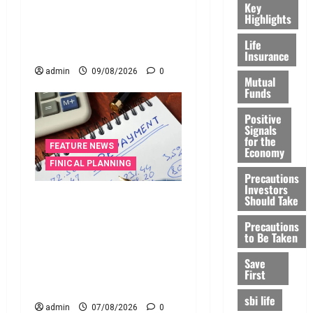
Key
CIBIL Score? What Happens
Highlights
If You Close an Old Credit
Life
Card?
Insurance
admin
09/08/2026
0
Mutual
Funds
Positive
Signals
for the
FEATURE NEWS
Economy
FINICAL PLANNING
Precautions
Investors
వ్యక్తిగత రుణం ముందే
Should Take
తీర్చేస్తున్నారా?.. ఈ
Precautions
విషయాలు తప్పక
to Be Taken
తెలుసుకోండి..! Prepaying
Save
Your Personal Loan? Here’s
First
What You Must Know
sbi life
admin
07/08/2026
0