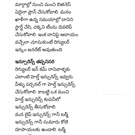
మార్గాల్లో నుంచి మంచి బిజినెస్
వంట
ఏదైనా ప్లాన్ చేసుకోవాలి. మ‌నం
ఖర్చులు ..
ఖాళీగా ఉన్న స‌మ‌యాల్లో దానిని
భార‌మైన
స్టార్ట్ చేసి, చ‌క్క‌ని టీంను డెవ‌లెప్
కుటుంబ
చేసుకోవాలి. ఇంక దానిపై ఆదాయం
బడ్జెట్ !!
వ‌చ్చేలా చూసుకుంటే రెగ్యుల‌ర్
Rising
ఇన్కం జ‌న‌రేట్ అవుతుంది.
Cooking
Costs..
ఇన్సూరెన్స్ త‌ప్ప‌నిస‌రి
Growing
రెగ్యులర్ ఇన్ కమ్ రానివాళ్ళకు
Burden on
ఎలాంటి హెల్త్ ఇన్సురెన్స్ ఇవ్వరు.
Family
వీళ్ళు పర్సనల్ గా హెల్త్ ఇన్సురెన్స్
Budgets!!
చేసుకోవాలి. కాబట్టి ఒక మంచి
హెల్త్ ఇన్సురెన్స్ కంపెనీలో
సరుకు
ఇన్సురెన్స్ తీసుకోవాలి.
అంతిమంగా
మన లైఫ్ ఇన్సురెన్స్ గానీ టర్మ్
చేరే వ్యక్తి
ఇన్సురెన్స్ గానీ సుమారు కోటి
జీఎస్‌టీ
రూపాయ‌ల‌కు ఉండాలి. టర్మ్
వివరాలు