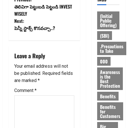
P
తెలివిగా పెట్టుబ‌డి పెట్టండి INVEST
o
WISELY
(Initial
Public
Next:
s
Offering)
పెన్నీ స్టాక్స్ కొనవచ్చా..?
t
(SBI)
.Precautions
n
to Take
Leave a Reply
a
000
Your email address will not
v
Awareness
be published.
Required fields
is the
Best
are marked
*
i
Protection
Comment
*
g
Benefits
a
Benefits
for
Customers
t
Big