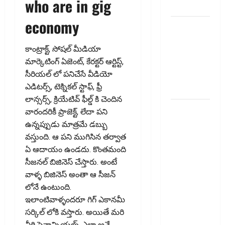
who are in gig
Prices!
economy
పాత పీఎఫ్‌
డబ్బంతా
కాంట్రాక్ట్‌, సోషల్ మీడియా
ఒకేచోట.. All
మార్కెటింగ్ ఏజెంట్, కేర‌క్ట‌ర్ ఆర్టిస్ట్‌,
Your Old PF
సీరియల్ లో పనిచేసే వీడియో
Money in
ఎడిటర్స్, టెక్నికల్ స్టాఫ్‌, ఫ్రీ
One Place
లాన్స‌ర్స్‌, క్రియేటివ్ ఫీల్డ్ కి చెందిన
ఫోన్‌పేలో
వారంద‌రికీ ప్రాజెక్ట్‌, లేదా ప‌ని
ఎఫ్‌డీ.. డైలీ
ఉన్న‌ప్పుడు మాత్ర‌మే డ‌బ్బు
ఆర్‌డీ!
వ‌స్తుంది. ఆ ప‌ని ముగిసిన త‌ర్వాత
యూపీఐపై
ఏ ఆదాయం ఉండ‌దు. కొంతమంది
ఛార్జీలుండవు!!
సీజనల్ బిజినెస్ చేస్తారు. అంటే
PhonePe
వాళ్ళ బిజినెస్ అంతా ఆ సీజన్
Introduces
లోనే ఉంటుంది.
FD & Daily
ఇలాంటివాళ్ళందరూ గిగ్ ఎకానమీ
RD! No
సర్కిల్ లోకి వస్తారు. అయితే మ‌రి
Charges on
వీరి ఫైనాన్సియ‌ల్స్ ఎలా అనే