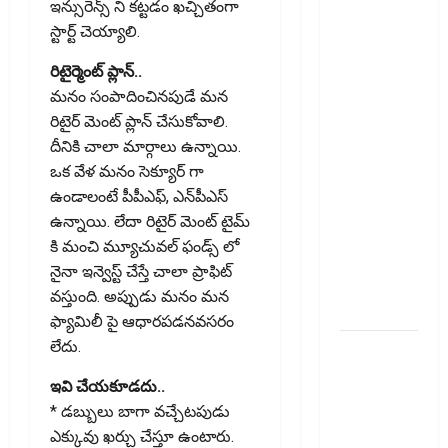
ఇన్సురెన్స్ ని కట్టడం ఖచ్చితంగా
తప్పనిసరి..
స్టార్ట్ చెయ్యాలి.
ఈ-వే
బిల్లులో కొత్త
రిటైర్మెంట్ ప్లాన్‌..
మార్పు.. !!
మనం సంపాదించినపుడే మన
GST Details
రిటైర్ మెంట్ ప్లాన్ చేసుకోవాలి.
of the Final
దీనికి చాలా మార్గాలు ఉన్నాయి.
Recipient
ఒక వేళ మనం సెక్యూర్ గా
Now
ఉండాలంటే పీపీఎఫ్, ఎన్‌పీఎస్
Mandatory..
ఉన్నాయి. లేదా రిటైర్ మెంట్ టైమ్
New
కి మంచి మ్యూచువల్ ఫండ్స్ లో
Change in
నైనా ఇన్వెస్ట్ చేస్తే చాలా ప్రాఫిట్
E-Way Bill
వస్తుంది. అప్పుడు మనం మన
Rules!!
ఫ్యామిలీ పై ఆధారపడనవసరం
లేదు.
వాడని
బ్యాంకు
ఇవి చేయ‌కూడ‌దు..
ఖాతాలతో
* డబ్బులు బాగా వచ్చేటపుడు
సిబిల్‌ స్కోర్‌
ఎక్కువు ఖర్చు చేస్తూ ఉంటారు.