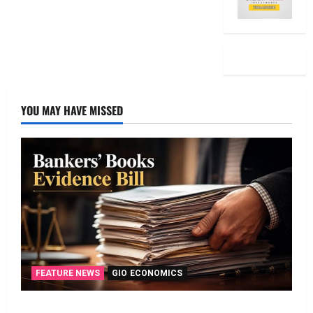
YOU MAY HAVE MISSED
FEATURE NEWS
GIO ECONOMICS
135 ఏళ్ల నాటి చట్టానికి చెల్లు.. డిజిటల్‌ బ్యాంకింగ్‌కు