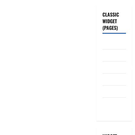
CLASSIC
WIDGET
(PAGES)
ABOUT US
Contact Us
dhanammoolam.
Disclaimer
HOME
Privacy
Policy