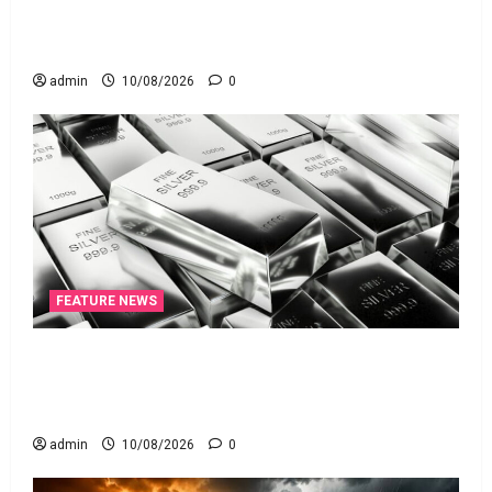
తగ్గట్టుగా కొత్త చట్టం!! 135-Year-Old Law Replaced..
New Law for the Digital Banking Era!!
admin
10/08/2026
0
FEATURE NEWS
వెండికి భలే గిరాకీ.. హాల్‌మార్కింగ్‌ పరీక్షలను
విస్తరించనున్న బీఐఎస్‌! Silver Demand Surges.. BIS to
Expand Hallmarking Tests!
admin
10/08/2026
0