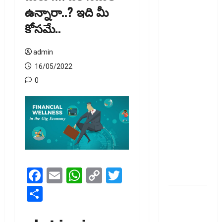
135 ఏళ్ల
ఉన్నారా..? ఇది మీ
నాటి
కోస‌మే..
చట్టానికి
చెల్లు..
డిజిటల్‌
admin
బ్యాంకింగ్‌కు
16/05/2022
తగ్గట్టుగా
0
కొత్త చట్టం!!
135-Year-
Old Law
Replaced..
New Law for
the Digital
Banking
Facebook
Email
WhatsApp
Copy
Twitter
Era!!
Link
Share
వెండికి భలే
గిరాకీ..
హాల్‌మార్కింగ్‌