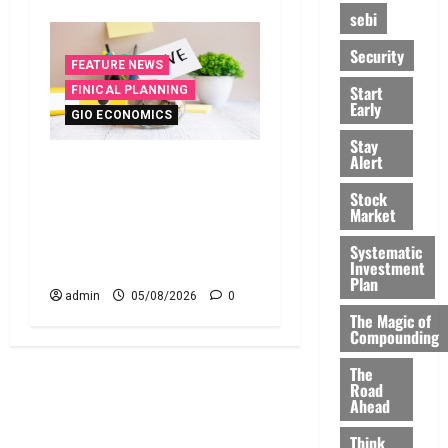
sebi
Security
FEATURE NEWS
Start
FINICAL PLANNING
Early
GIO ECONOMICS
Stay
Alert
ఇంటి పొదుపు పెరుగుతోంది..
ఆర్థిక భద్రతకు కొత్త బలం..
Stock
Market
Household Savings Rise..
Strengthening Financial
Systematic
Security
Investment
Plan
admin
05/08/2026
0
The Magic of
Compounding
The
Road
Ahead
Think