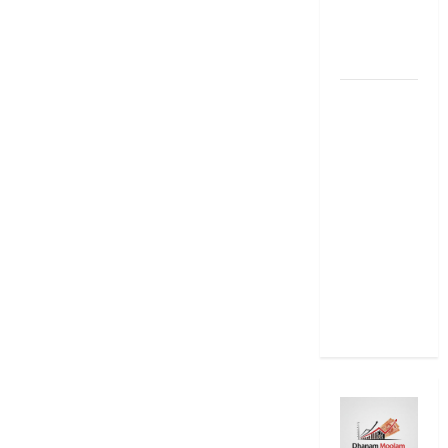
2025: Top
15 Stock
Ideas
RBI రేటు
తగ్గించినప్పటికీ
మీ EMI
అలాగే
ఉందా..
Even After
RBI Rate
Cut, Is Your
EMI Still
the Same