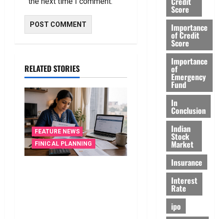
Credit
the next time I comment.
Score
Importance
of Credit
Score
Importance
RELATED STORIES
of
Emergency
Fund
In
Conclusion
Indian
FEATURE NEWS
Stock
Market
FINICAL PLANNING
Insurance
వాడని బ్యాంకు ఖాతాలతో
Interest
సిబిల్‌ స్కోర్‌ తగ్గుతుందా?
Rate
పాత క్రెడిట్‌ కార్డును క్లోజ్‌ చేస్తే
ఏమవుతుంది? Do Unused
ipo
Bank Accounts Lower Your