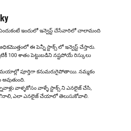
sky
ాదు. ఎందుకంటే ఇందులో ఇన్వెస్ట్ చేసేవారిలో చాలామంది
ికమొత్తంలో ఈ పెన్నీ స్టాక్స్ లో ఇన్వెస్ట్ చేస్తారు.
పటికీ 100 శాతం పెట్టుబడిని నష్టపోయే రిస్కులు
న్ని సమయాల్లో పూర్తిగా కనుమరుగైపోతాయి. నమ్మకం
ం అవుతుంది.
వాళ్లు వాళ్ళకోసం వాళ్ళే స్టాక్స్ ని ఎనలైజ్ చేసి,
 కొనాలి, ఎలా ఎనలైజ్ చేయాలో తెలుసుకోవాలి.