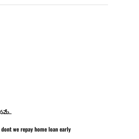
e
‌మే..
y dont we repay home loan early