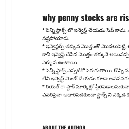
why penny stocks are ri
* పెన్నీ స్టాక్స్ లో ఇన్వెస్ట్ చేయడం సేఫ్ క
నష్టపోయారు.
* ఇన్వెస్టర్స్ తక్కువ మొత్తంతో మొదలుపెట్టి, అధ
కానీ ఇన్వెస్ట్ చేసిన మొత్తం తక్కువే అయినప్
ఎక్కువ ఉంటాయి.
* పెన్నీ స్టాక్స్ ఎప్పటికో పెరుగుతాయి. కొ
లేని ఇన్వెస్ట్ మెంట్ చేయడం కూడా అనవసర
* రియల్ గా స్టాక్ మార్కెట్లో స్థిరపడాలనుకున్నా
ఎవరిపైనా ఆధారపడకుండా స్టాక్స్ ని ఎక్కడ
ABOUT THE AUTHOR