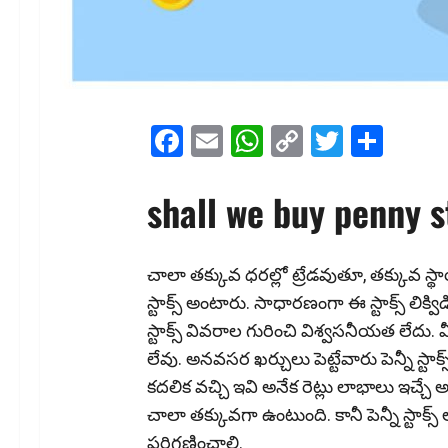
Facebook
Email
WhatsApp
Copy
Twitter
Shar
Link
shall we buy penny 
చాలా తక్కువ ధరల్లో ట్రేడవుతూ, తక్కువ స్థాయ
స్టాక్స్ అంటారు. సాధారణంగా ఈ స్టాక్స్ లిక్
స్టాక్స్ వివరాల గురించి విశ్వసనీయత లేదు
లేవు. అనవసర ఖర్చులు పెట్టేవారు పెన్నీ స్టాక్
కదలిక వచ్చి ఇవి అనేక రెట్లు లాభాలు ఇచ్చే
చాలా తక్కువ‌గా ఉంటుంది. కానీ పెన్నీ స్టాక్స్
ప‌రిగ‌ణించాలి.