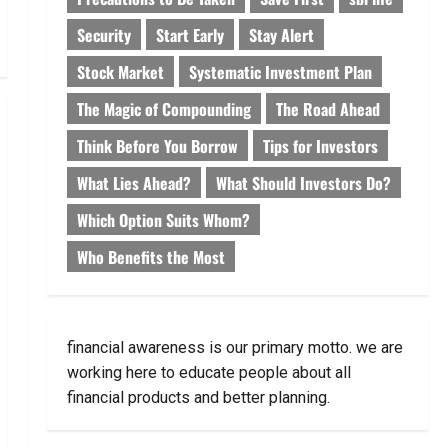
Security
Start Early
Stay Alert
Stock Market
Systematic Investment Plan
The Magic of Compounding
The Road Ahead
Think Before You Borrow
Tips for Investors
What Lies Ahead?
What Should Investors Do?
Which Option Suits Whom?
Who Benefits the Most
financial awareness is our primary motto. we are
working here to educate people about all
financial products and better planning.