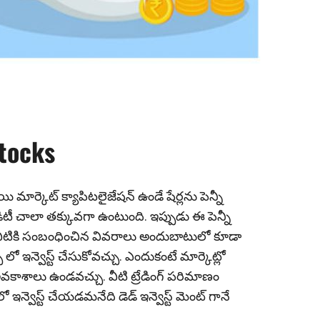
e
stocks
ి మార్కెట్ క్యాపిటలైజేషన్ ఉండే షేర్లను పెన్నీ
విడిటీ చాలా తక్కువ‌గా ఉంటుంది. ఇప్పుడు ఈ పెన్నీ
. వీటికి సంబంధించిన‌ వివరాలు అందుబాటులో కూడా
స్ లో ఇన్వెస్ట్ చేసుకోవచ్చు. ఎందుకంటే మార్కెట్లో
 అవకాశాలు ఉండవచ్చు. వీటి ట్రేడింగ్ పరిమాణం
 లో ఇన్వెస్ట్ చేయడమనేది డెడ్ ఇన్వెస్ట్ మెంట్ గానే