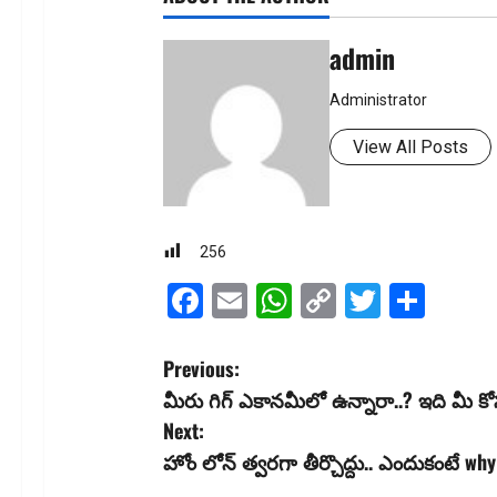
admin
Administrator
View All Posts
256
Facebook
Email
WhatsApp
Copy
Twitter
Shar
Link
P
Previous:
మీరు గిగ్ ఎకాన‌మీలో ఉన్నారా..? ఇది మీ కోస
o
Next:
s
హోం లోన్ త్వ‌రగా తీర్చొద్దు.. ఎందుకంటే wh