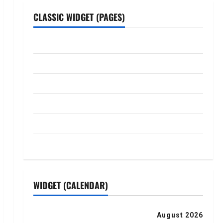
CLASSIC WIDGET (PAGES)
ABOUT US
Contact Us
dhanammoolam.com
Disclaimer
HOME
Privacy Policy
WIDGET (CALENDAR)
August 2026