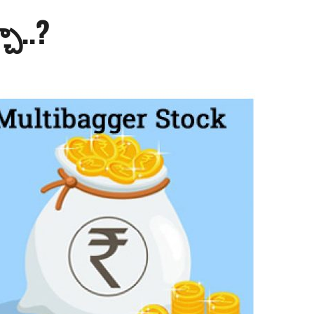
్చా..?