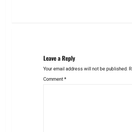
t
n
a
v
i
Leave a Reply
g
Your email address will not be published.
R
a
Comment
*
t
i
o
n