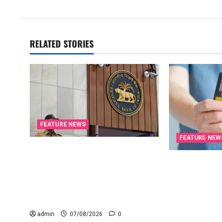
RELATED STORIES
FEATURE NEWS
FEATURE NEW
రికవరీ ఏజెంట్లపై ఆర్‌బీఐ కొరడా..!
జనవరి 1 నుంచి కొత్త నిబంధనలు
క్రెడిట్‌ కార్డుతో
అమలు.. RBI Cracks Down on
చెల్లించొచ్చు..
Recovery Agents.. New Rules from
Pay Income Tax
January 1
Card! Here’s 
Say
admin
07/08/2026
0