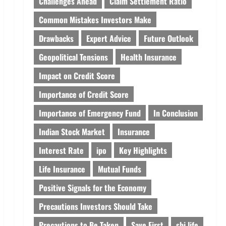
Challenges Ahead
Claim Settlement Ratio
Common Mistakes Investors Make
Drawbacks
Expert Advice
Future Outlook
Geopolitical Tensions
Health Insurance
Impact on Credit Score
Importance of Credit Score
Importance of Emergency Fund
In Conclusion
Indian Stock Market
Insurance
Interest Rate
ipo
Key Highlights
Life Insurance
Mutual Funds
Positive Signals for the Economy
Precautions Investors Should Take
Precautions to Be Taken
Save First
sbi life