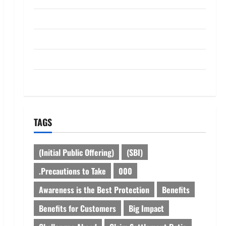
dhanammoolam.com
Disclaimer
HOME
Privacy Policy
TAGS
(Initial Public Offering)
(SBI)
.Precautions to Take
000
Awareness is the Best Protection
Benefits
Benefits for Customers
Big Impact