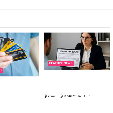
FEATURE NEWS
S
ఐటీఆర్‌లో తప్పులున్నాయా?.. ఇంకా
అవకాశం ఉంది..! Errors in Your
నూ ఇన్‌కమ్‌ టాక్స్‌
ITR? There’s Still Time to Fix Them!
! కొత్త నిబంధనలు ఇవే!!
 with Your Credit
admin
07/08/2026
0
What the New Rules