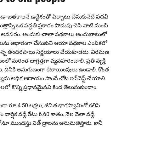
ా బ‌త‌కాల‌నే ఉద్దేశంతో ఏర్పాటు చేసుకునేదే పదవీ
తాన్ని ఒక ప‌ద్ధ‌తి ప్ర‌కారం పొదుపు చేసి వాటి నుంచి
ా అవ‌స‌రం. అందుకు చాలా ప‌థ‌కాలు అందుబాటులో
లను ఆధారంగా చేసుకుని ఆయా ప‌థ‌కాల ఎంపిక‌లో
డుకున్న తొంద‌ర‌పాటు నిర్ణ‌యాలు చేయ‌కూడ‌దు. విరమణ‌
ంలో మరింత జాగ్రత్తగా వ్యవహరించాలి. ప్రతి వ్యక్తి
 దీనికి అనుగుణంగా కేటాయింపులు ఉండాలి. కొంత
్మును అధిక ఆదాయం పొందే చోట ఇన్‌వెస్ట్ చేయాలి.
కాల‌లో కొన్ని ప్ర‌ధాన‌మైన‌వి కింద తెలుసుకుందాం.
్ఠంగా రూ.4.50 లక్షలు, జీవిత భాగస్వామితో కలిసి
ం వార్షిక వడ్డీ రేటు 6.60 శాతం. నెల నెలా వడ్డీ
ంలోనూ ముందస్తు విత్ డ్రాలను అనుమతిస్తారు. కానీ