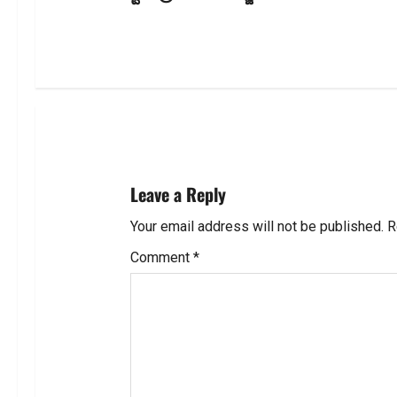
t
n
a
v
i
Leave a Reply
g
Your email address will not be published.
R
a
Comment
*
t
i
o