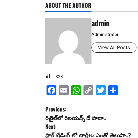
ABOUT THE AUTHOR
admin
Administrator
View All Posts
323
Facebook
Email
WhatsApp
Copy
Twitter
Shar
Link
P
Previous:
రిటైల్‌లో రిల‌య‌న్స్ దే హ‌వా..
o
Next:
s
స్టాక్ ట్రేడింగ్ లో చార్జీలు ఎంతో తెలుసా..?