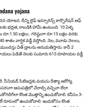
andana yojana
న యోజన. దీన్ని లైఫ్‌ ఇన్సూరెన్స్ కార్పొరేషన్ ఆఫ్
ులకు భద్రత, రాబడికి హామీ ఉంటుంది. 10 ఏళ్ళ
సం రూ.1.50 లక్షలు.. గరిష్ఠంగా రూ.15 లక్షల వరకు
 శాతం వార్షిక వడ్డీ వస్తోంది. నెల, మూడు నెలలు,
 ముందస్తు విత్ డ్రాలను అనుమతిస్తారు. కానీ 2
రూపాయ‌లు పెడితే నెల‌కు సుమారు 615 రూపాయ‌ల‌ వ‌డ్డీ
లి. సీనియర్ సిటిజన్లకు వయసు రీత్యా ఆరోగ్య
ంగా ఆసుపత్రిలో చేరాల్సి వచ్చినా లేదా
కోగలిగేలా కొంత మొత్తాన్ని ఉంచుకోవాలి. కనీసం 3-
ిడిటీ రూపంలో ఉంచుకోవాలి. ఇందుకోసం కొంత