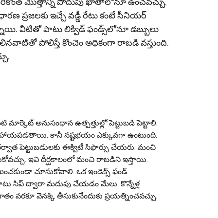
నూ మరికొంత మొత్తాన్ని పొదుపు ఖాతాలోనూ ఉంచ‌వచ్చు.
ాధారణ ప్రజలకు ఇచ్చే వడ్డీ రేటు కంటే సీనియర్
నాయి. వీటితో పాటు లిక్విడ్ ఫండ్స్‌లోనూ డబ్బులు
ిన‌వాటితో పోలిస్తే కొంచెం అధికంగా రాబ‌డి వ‌స్తుంది.
చు.
ంటి మార్కెట్ అనుసంధాన ఉత్పత్తుల్లో పెట్టుబడి పెట్టాలి.
లో సహాయపడతాయి. కానీ నష్టభయం ఎక్కువ‌గా ఉంటుంది.
ాత పెట్టుబడులకు ఈక్విటీ సిఫార్సు చేయరు. మంచి
ుకోవచ్చు. ఇవి దీర్ఘకాలంలో మంచి రాబడిని ఇస్తాయి.
మించకుండా చూసుకోవాలి. ఒక ఇండెక్స్ ఫండ్
టు సిప్ ద్వారా మదుపు చేయడం మేలు. కొన్నేళ్ల
4 శాతం వరకూ వెనక్కి తీసుకునేందుకు ప్రయత్నించవచ్చు.