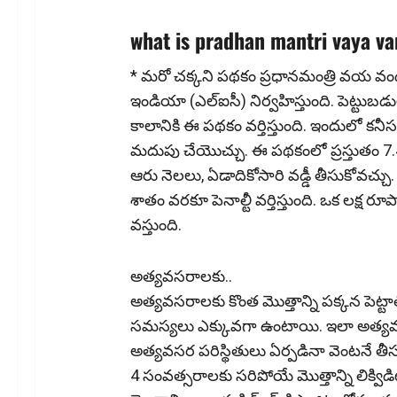
what is pradhan mantri vaya v
* మ‌రో చ‌క్క‌ని ప‌థ‌కం ప్రధానమంత్రి వయ వంద
ఇండియా (ఎల్ఐసీ) నిర్వహిస్తుంది. పెట్టుబడ
కాలానికి ఈ పథ‌కం వర్తిస్తుంది. ఇందులో కనీ
మదుపు చేయొచ్చు. ఈ పథ‌కంలో ప్రస్తుతం 7.40
ఆరు నెలలు, ఏడాదికోసారి వడ్డీ తీసుకోవచ్చు.
శాతం వరకూ పెనాల్టీ వర్తిస్తుంది. ఒక ల‌క్ష 
వ‌స్తుంది.
అత్య‌వ‌స‌రాల‌కు..
అత్యవసరాలకు కొంత మొత్తాన్ని పక్కన పెట్టా
సమస్యలు ఎక్కువ‌గా ఉంటాయి. ఇలా అత్యవసర
అత్యవసర పరిస్థితులు ఏర్పడినా వెంటనే తీసు
4 సంవత్సరాలకు సరిపోయే మొత్తాన్ని లిక్వ