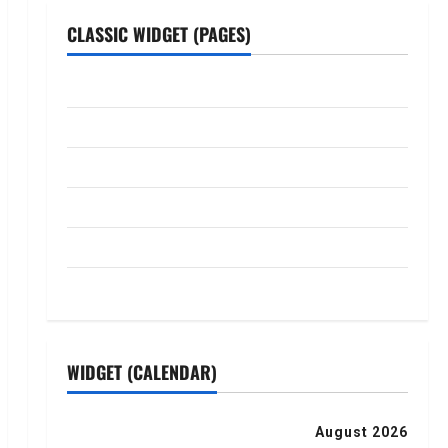
CLASSIC WIDGET (PAGES)
ABOUT US
Contact Us
dhanammoolam.com
Disclaimer
HOME
Privacy Policy
WIDGET (CALENDAR)
August 2026