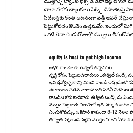
మొత్తాన్ని బ్యాంకు ఫిక్స్ డ్ డిపాజిట్ల లో
చాలా వరకు బ్యాంకులు ఫిక్స్డ్ డిపాజిట్లపై స
సిటిజన్లకు కొంత అదనంగా వడ్డీ ఆఫర్ చేస్తున్
పెట్టుకోవ‌డం కొంచెం ఉత్త‌మ‌మే. ఇందులో మిగిల
ఒక‌టి లేదా రెండురోజుల్లో డ‌బ్బులు తీసుకోవ‌చ్
equity is best to get high income
అధిక రాబ‌డ‌ల‌కు ఈక్విటీ త‌ప్పనిస‌రి..
వృద్ధి కోసం పెట్టుబడిదారులు ..ఈక్విటీ ఫండ్స్ వ
ఇవి ద్రవ్యోల్బణాన్ని మించి రాబడి ఇవ్వడం
ఈ కారణం చేతనే చాలామంది పదవీ విరమణ తర్వ
రాబడిని కోరుకునేవారు ఈక్విటీ ఫండ్స్ ను ఎంచ
మొత్తం పెట్టుబడి విలువలో ఇది ఎక్కువ శాతం 
ఎంచుకోవచ్చు. ఒకేసారి కాకుండా 8-12 నెలల పా
తర్వాత పెట్టుబడి పెట్టిన మొత్తం నుంచి ఏటా 