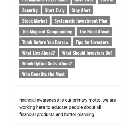
Security
Start Early
Stay Alert
Stock Market
Systematic Investment Plan
The Magic of Compounding
The Road Ahead
Think Before You Borrow
Tips for Investors
What Lies Ahead?
What Should Investors Do?
Which Option Suits Whom?
Who Benefits the Most
financial awareness is our primary motto. we are
working here to educate people about all
financial products and better planning.