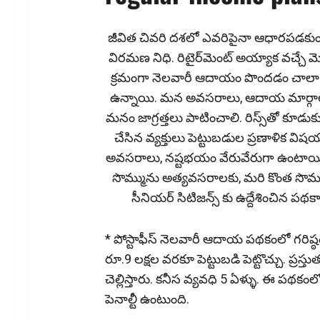
జీవిత చివ‌రి ద‌శ‌లో ఎవరిపైనా ఆధారపడకుండ
విరమణ నిధి. రిటైర్‌మెంట్ అయ్యాక వ‌చ్చే మొత్
క్ర‌మంగా నెల‌వారీ ఆదాయం పొంద‌డం చాల
ఉన్నాయి. మ‌న అవ‌స‌రాలు, ఆదాయ మార్గా
మ‌నం జాగ్ర‌త్త‌లు పాటించాలి. రిస్స్‌తో కూ
చేసిన వ్యక్తులు పెట్టుబడుల ప్రణాళిక విషయ
అవసరాలు, నష్టభయం వేరువేరుగా ఉంటాయి.
సొమ్మును అత్య‌వ‌సరాల‌కు, మ‌రి కొంత సొమ
సీనియ‌ర్ సిటిజ‌న్స్ కు ఉద్దేశించిన ప‌థ‌
* పోస్టాఫీస్ నెల‌వారీ ఆదాయ ప‌థ‌కంలో గ‌రిష
రూ.9 లక్షల వరకూ పెట్టుబడి పెట్టొచ్చు. ప్రస్తుత
చెల్లిస్తారు. కనీస వ్యవధి 5 ఏళ్ళు. ఈ పథ‌క
పెనాల్టీ ఉంటుంది.