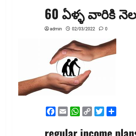
60 ఏళ్ళ వారికి న
admin
02/03/2022
0
Facebook
Email
WhatsApp
Copy
Twitter
Shar
Link
regular income plans