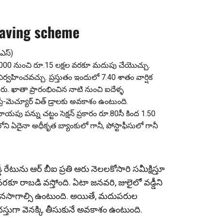
 saving scheme
ఎస్‌)
ూ.1,000 నుంచి రూ.15 లక్షల వరకూ మదుపు చేయొచ్చు.
్వహించవచ్చు. ప్రస్తుతం ఇందులో 7.40 శాతం వార్షిక
స్తారు. ఖాతా ప్రారంభించిన నాటి నుంచి ఐదేళ్ళ
 ప్రీ-మెచ్యూర్ విత్ డ్రాలకు అవకాశం ఉంటుంది.
దాయపు పన్ను చట్టం సెక్షన్ ప్రకారం రూ.80సీ కింద 1.50
ని ఏదైనా అధీకృత బ్యాంకులో గానీ, పోస్టాఫీసులో గానీ
్డీ రేటును ఆర్ బీఐ ప్రతి ఆరు నెలలకోసారి సమీక్షిస్తూ
వరకూ రాబడి వస్తోంది. ఏటా జనవరి, జులైలో వడ్డీని
టు కొనసాగాల్సి ఉంటుంది. అయితే, మదుపరుల
స్తుగా వెనక్కి తీసుకునే అవకాశం ఉంటుంది.