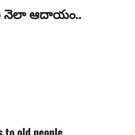
ెల నెలా ఆదాయం..
e
 to old people