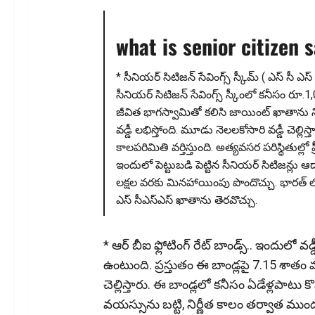
what is senior citizen
* సీనియర్ సిటిజన్ సేవింగ్స్ స్కీమ్ ( ఎస్ సీ ఎస్ 
సీనియర్ సిటిజన్ సేవింగ్స్ స్కీంలో కనీసం ర
జీవిత భాగస్వామితో కలిసి జాయింట్ ఖాతాను నిర
వడ్డీ లభిస్తోంది. మూడు నెలలకోసారి వడ్డీ చెల్లి
కాలపరిమితి వర్తిస్తుంది. అత్యవసర పరిస్థితుల్లో
ఇందులో పెట్టుబడి పెట్టిన సీనియర్ సిటిజన్లు ఆ
లక్షల వరకు మినహాయింపు పొందొచ్చు. భారత్ లో
ఎస్ సీఎస్ఎస్ ఖాతాను తెరవొచ్చు.
* ఆర్ బీఐ ఫ్లోటింగ్ రేట్ బాండ్స్‌.. ఇందులో వడ
ఉంటుంది. ప్రస్తుతం ఈ బాండ్లపై 7.15 శాతం 
చెల్లిస్తారు. ఈ బాండ్లలో కనీసం ఏడేళ్లపా
వయస్సును బట్టి, నిర్ణీత కాలం తర్వాత ముంద