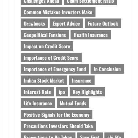
Challenges Ahead
Claim Settlement Ratio
Common Mistakes Investors Make
Drawbacks
Expert Advice
Future Outlook
Geopolitical Tensions
Health Insurance
Impact on Credit Score
Importance of Credit Score
Importance of Emergency Fund
In Conclusion
Indian Stock Market
Insurance
Interest Rate
ipo
Key Highlights
Life Insurance
Mutual Funds
Positive Signals for the Economy
Precautions Investors Should Take
Precautions to Be Taken
Save First
sbi life