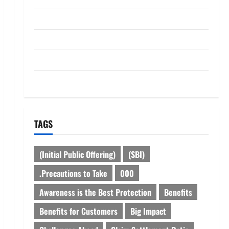
dhanammoolam.com
Disclaimer
HOME
Privacy Policy
TAGS
(Initial Public Offering)
(SBI)
.Precautions to Take
000
Awareness is the Best Protection
Benefits
Benefits for Customers
Big Impact