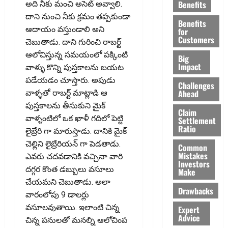
Benefits
అది నీకు మంచి అసెట్ అవ్వాలి.
దాని నుంచి నీకు క్రమం తప్పకుండా
Benefits
ఆదాయం వస్తుండాలి అని
for
Customers
చెబుతాడు. దాని గురించి రాబర్ట్
ఆలోచిస్తున్న సమయంలో పక్కింటి
Big
Impact
వాళ్ళు కొన్ని పుస్తకాలను బయట
పడేయడం చూస్తారు. అపుడు
Challenges
Ahead
వాళ్ళతో రాబర్ట్ మాట్లాడి ఆ
పుస్తకాలను తీసుకుని మైక్
Claim
వాళ్ళంటిలో ఒక ఖాళీ గదిలో పెట్టి
Settlement
Ratio
లైబ్రేరి గా మారుస్తాడు. దానికి మైక్
చెల్లిని లైబ్రేరియన్ గా పెడతాడు.
Common
Mistakes
ఎవరు చదవడానికి వచ్చినా వారి
Investors
దగ్గర కొంత డబ్బులు వసూలు
Make
చేయమని చెబుతాడు. అలా
Drawbacks
వారంలోపు 9 డాలర్లు
వసూలవుతాయి. ఇలాంటి చిన్న
Expert
Advice
చిన్న ప‌నుల‌తో మ‌నల్ని ఆలోచింప