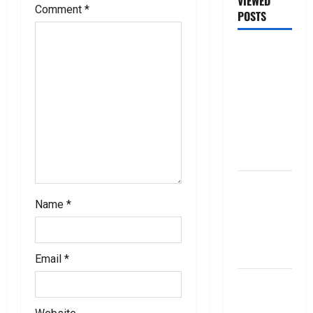
VIEWED
Comment
*
POSTS
జీరో టు వ‌న్
బుక్ స‌మ‌రీ
తెలుగు
ZERO TO
ONE book
summery
telugu
బ్యాంకుల్లో
మోసపోవ‌ద్దు..
Name
*
జాగ్ర‌త్త‌ Be
careful in
Banks
Email
*
బ్యాంకు
అకౌంట్‌లో