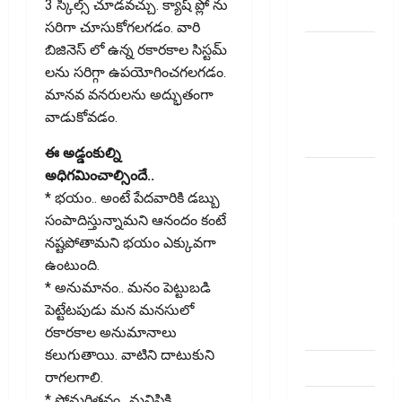
3 స్కిల్స్ చూడవచ్చు. క్యాష్ ప్లో ను
telugu
సరిగా చూసుకోగలగడం. వారి
బ్యాంకుల్లో
బిజినెస్ లో ఉన్న రకారకాల సిస్టమ్
మోసపోవ‌ద్దు..
లను సరిగ్గా ఉపయోగించగలగడం.
జాగ్ర‌త్త‌ Be
మానవ వనరులను అద్భుతంగా
careful in
వాడుకోవ‌డం.
Banks
ఈ అడ్డంకుల్ని
బ్యాంకు
అధిగమించాల్సిందే..
అకౌంట్‌లో
* భయం.. అంటే పేదవారికి డబ్బు
డ‌బ్బులేస్తున్నారా
సంపాదిస్తున్నామని ఆనందం కంటే
deposit and
నష్టపోతామని భయం ఎక్కువ‌గా
withdraw
ఉంటుంది.
limit in
* అనుమానం.. మనం పెట్టుబడి
bank
పెట్టేటపుడు మన మనసులో
account
రకారకాల అనుమానాలు
కలుగుతాయి. వాటిని దాటుకుని
dhanammoolam.
రాగ‌ల‌గాలి.
* సోమరితనం.. మనిషికి