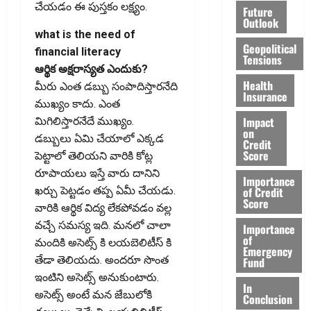
చేయ‌డం ఈ పుస్త‌కం ల‌క్ష్యం.
Future
Outlook
what is the need of
Geopolitical
financial literacy
Tensions
ఆర్థిక అక్షరాస్యత ఎందుకు?
Health
మీరు ఎంత డబ్బు సంపాదిస్తారనేది
Insurance
ముఖ్యం కాదు. ఎంత
Impact
మిగిలిస్తారనేదే ముఖ్యం.
on
డబ్బులు ఏమి చేయాలో ఎక్కడ
Credit
Score
పెట్టాలో తెలియని వారికి కోట్ల
రూపాయ‌లు ఇస్తే వారు దానిని
Importance
of Credit
ఖర్చు పెట్ట‌డం తప్ప ఏమీ చేయడు.
Score
వారికి ఆర్థిక విద్య లేకపోవడం వల్ల
వచ్చే సమస్య ఇది. మనలో చాలా
Importance
of
మందికి అసెట్స్ కి లయబెలిటీస్ కి
Emergency
తేడా తెలియదు. అందరూ సొంత
Fund
ఇంటిని అసెట్స్ అనుకుంటారు.
In
అసెట్స్ అంటే మన జేబులోకి
Conclusion