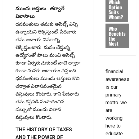
Which
Option
ముందు ఆస్తులు.. త‌ర్వాతే
Suits
Whom?
విలాసాలు
ధనవంతులు తమకు అసెట్స్ ఎన్ని
Who
ఉన్నాయని లెక్కిస్తుంటే, పేదవారు
Benefits
the
తమ ఆదాయ వివరాల్ని
Most
లెక్కిస్తుంటారు. మనం చేస్తున్న
ఉద్యోగంతో పాటు మంచి అసెట్స్
కూడా ఏర్పరుచుకుంటే వాటి ద్వారా
కూడా మనకు ఆదాయం వస్తుంది.
financial
ధనవంతులు ముందు ఆస్తులు కొని
awareness
తర్వాత విలాసవంతమైన
is our
వస్తువులు కొంటారు. కాని పేదవారు
primary
తమ కష్టపడి సంపాదించిన
motto. we
డబ్బుతో ముందు విలాస
are
వస్తువులు కొంటారు.
working
here to
THE HISTORY OF TAXES
educate
AND THE POWER OF