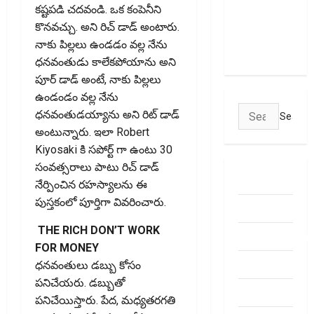
కష్టపడి చదవండి. ఒక కంపెనీని
Empty Your
కొనవచ్చు. అని రిచ్ డాడ్ అంటారు.
Bank
నాకు పిల్లలు ఉండడం వల్ల నేను
Account
ధనవంతుడు కాలేకపోయాను అని
పూర్ డాడ్ అంటే, నాకు పిల్లలు
ఉండండం వల్ల నేను
Search
ధనవంతుడయ్యాను అని రిట్ డాడ్
for:
అంటున్నారు. ఇలా Robert
Kiyosaki కి సపోర్ట్ గా ఉంటు 30
సంవత్సరాలు పాటు రిచ్ డాడ్
ABOUT US
నేర్పించిన రహస్యాలను ఈ
పుస్తకంలో పూర్తిగా వివ‌రించారు.
Contact Us
THE RICH DON’T WORK
dhanammoolam.
FOR MONEY
Disclaimer
ధనవంతులు డబ్బు కోసం
పనిచేయరు. డబ్బుతో
HOME
పనిచేయిస్తారు. పేద, మధ్యతరగతి