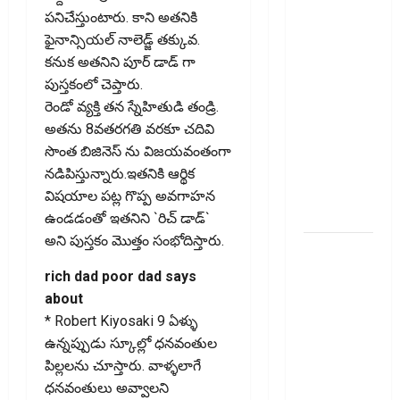
పెరుగుతోంది..
పనిచేస్తుంటారు. కాని అతనికి
ఆర్థిక
ఫైనాన్సియల్ నాలెడ్జ్ తక్కువ.
భద్రతకు కొత్త
కనుక అతనిని పూర్ డాడ్ గా
బలం..
పుస్తకంలో చెప్తారు.
Household
రెండో వ్యక్తి తన స్నేహితుడి తండ్రి.
Savings
అతను 8వతరగతి వరకూ చదివి
Rise..
సొంత బిజినెస్ ను విజయవంతంగా
Strengthening
నడిపిస్తున్నారు.ఇతనికి ఆర్థిక
Financial
విషయాల పట్ల గొప్ప అవగాహన
Security
ఉండడంతో ఇతనిని `రిచ్ డాడ్`
అని పుస్తకం మొత్తం సంభోదిస్తారు.
ఇ20
ఇంధనంపై
rich dad poor dad says
కొత్త
about
సందేహాలు..
* Robert Kiyosaki 9 ఏళ్ళు
ఇంజిన్‌కు
ఉన్నప్పుడు స్కూల్లో ధనవంతుల
ముప్పేనా?
పిల్లలను చూస్తారు. వాళ్ళలాగే
Fresh
ధనవంతులు అవ్వాలని