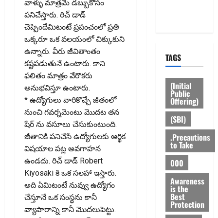
వాళ్ళు మాత్ర‌మే డబ్బుకోసం
Privacy
పనిచేస్తారు. రిచ్ డాడ్
Policy
చెప్పిందేమిటంటే ప్రపంచంలో ప్రతి
ఒక్కరూ ఒక వలయంలో చిక్కుకుని
ఉన్నారు. వీరు జీవితాంతం
TAGS
కష్టపడుతునే ఉంటారు. కాని
ఫలితం మాత్రం వేరొకరు
(Initial
అనుభవిస్తూ ఉంటారు.
Public
Offering)
* ఉద్యోగులు వారికొచ్చే జీతంలో
నుంచి గవర్నమెంటు మొదట‌ తన
(SBI)
షేర్ ను వసూలు చేసుకుంటుంది.
.Precautions
జీతానికి పనిచేసే ఉద్యోగులకు ఆర్థిక
to Take
విషయాల పట్ల అవగాహన
ఉండదు. రిచ్ డాడ్ Robert
000
Kiyosaki కి ఒక సలహా ఇస్తారు.
Awareness
అది ఏమిటంటే నువ్వు ఉద్యోగం
is the
Best
చేస్తూనే ఒక సంస్థను కానీ
Protection
వ్యాపారాన్ని కానీ మొదలుపెట్టు.