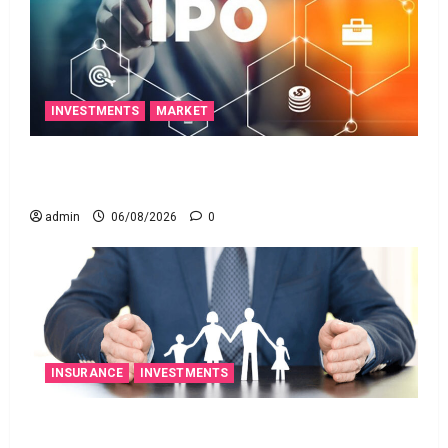
INVESTMENTS
MARKET
ఐపీఓ అప్‌డేట్స్: తొలి రోజే దూసుకెళ్లిన ఆర్‌డీ ఇండస్ట్రీస్..
మోల్బియో డయాగ్నస్టిక్స్ ప్రైస్ బ్యాండ్ ఖరారు!
admin
06/08/2026
0
INSURANCE
INVESTMENTS
అత్యుత్తమ జీవిత బీమా పాలసీ కోసం చూస్తున్నారా?