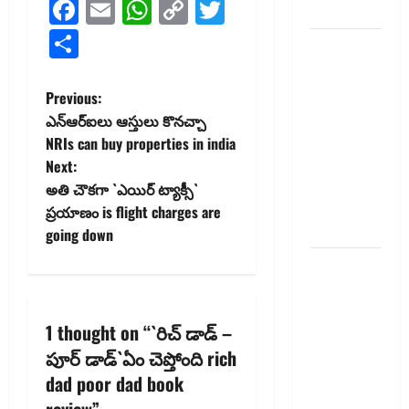
Facebook
Email
WhatsApp
Copy
Twitter
ఇవే
Link
Share
మేజిక్ ఆఫ్
థింకింగ్ బిగ్
బుక్ స‌మ‌రీ
P
Previous:
తెలుగు the
ఎన్ఆర్ఐలు ఆస్తులు కొన‌చ్చా
o
magic of
NRIs can buy properties in india
thinking big
Next:
s
book
అతి చౌక‌గా `ఎయిర్ ట్యాక్సీ`
summery
t
ప్ర‌యాణం is flight charges are
telugu
going down
n
RBI రేటు
a
తగ్గించినప్పటికీ
మీ EMI
v
1 thought on “
`రిచ్ డాడ్ –
అలాగే
పూర్ డాడ్‌`ఏం చెప్తోంది rich
ఉందా..
i
Even After
dad poor dad book
RBI Rate
review
”