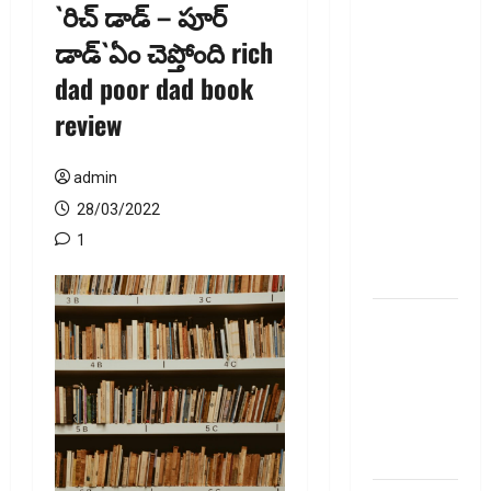
`రిచ్ డాడ్ – పూర్
ఐపీఓ
డాడ్‌`ఏం చెప్తోంది rich
అప్‌డేట్స్:
dad poor dad book
తొలి రోజే
దూసుకెళ్లిన
review
ఆర్‌డీ
ఇండస్ట్రీస్..
admin
మోల్బియో
28/03/2022
డయాగ్నస్టిక్స్
1
ప్రైస్ బ్యాండ్
ఖరారు!
అత్యుత్తమ
జీవిత బీమా
పాలసీ కోసం
చూస్తున్నారా?
అయితే ఇవి
తెలుసుకోండి