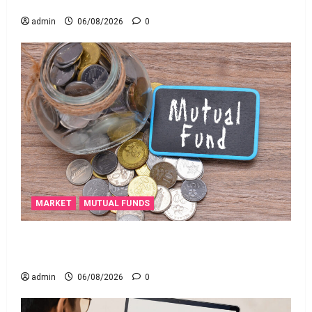
అయితే ఇవి తెలుసుకోండి
admin
06/08/2026
0
MARKET
MUTUAL FUNDS
మీ పెట్టుబ‌డికి సుర‌క్షిత మార్గాల‌ను వెతుకుతున్నారా?
ఈటీఎఫ్‌లు, మ్యూచువల్ ఫండ్ల‌లో ఏవి సరైనవి అంటే?
admin
06/08/2026
0