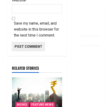
Website
డ‌బ్బులేస్తున్నారా
deposit and
withdraw
limit in
Save my name, email, and
bank
website in this browser for
account
the next time I comment.
dhanammoolam.
చిట్ ఫండ్‌,
Mutual
Fund SIP లో
RELATED STORIES
ఏది అధిక
లాభ‌దాయకం
Chit Funds
vs Mutual
Fund SIP..
Which is
the Better
BOOKS
FEATURE NEWS