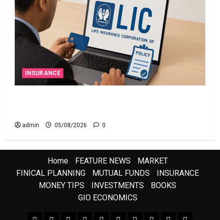
INSURANCE
ఎల్‌ఐసీ షేర్ల భారీ పతనం: డిస్కౌంట్ ఆఫర్ ఫర్ సేల్
(OFS) ప్రభావంతో క్రాష్ అయిన స్టాక్
admin
05/08/2026
0
Home
FEATURE NEWS
MARKET
FINICAL PLANNING
MUTUAL FUNDS
INSURANCE
MONEY TIPS
INVESTMENTS
BOOKS
GIO ECONOMICS
FEATURE NEWS
FINICAL PLANNING
MARKET
INVESTMENTS
NEWS
INSURANCE
MUTUAL FUNDS
MONEY TIPS
BOOKS
Uncategor