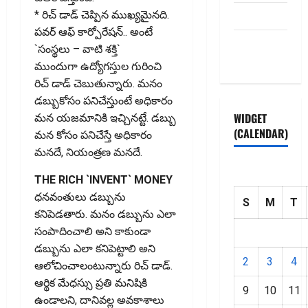
HOME
* రిచ్ డాడ్ చెప్పిన ముఖ్యమైనది.
పవర్ ఆఫ్ కార్పోరేషన్.. అంటే
Privacy
`సంస్థలు – వాటి శక్తి`
Policy
ముందుగా ఉద్యోగస్తుల గురించి
రిచ్ డాడ్ చెబుతున్నారు. మనం
డబ్బుకోసం పనిచేస్తుంటే అధికారం
WIDGET
మన యజమానికి ఇచ్చినట్టే. డబ్బు
(CALENDAR)
మన కోసం పనిచేస్తే అధికారం
మనదే, నియంత్రణ మనదే.
THE RICH `INVENT` MONEY
ధనవంతులు డబ్బును
S
M
T
కనిపెడతారు. మనం డబ్బును ఎలా
సంపాదించాలి అని కాకుండా
డబ్బును ఎలా కనిపెట్టాలి అని
2
3
4
ఆలోచించాలంటున్నారు రిచ్ డాడ్.
ఆర్థిక మేధస్సు ప్రతి మనిషికి
9
10
11
ఉండాల‌ని, దానివల్ల అవకాశాలు