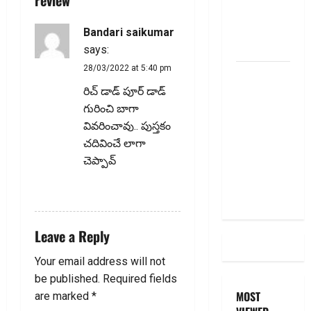
g
Cut, Is Your
a
EMI Still
Bandari saikumar
the Same
says:
t
28/03/2022 at 5:40 pm
దీపావళి
i
2025: టాప్
రిచ్ డాడ్ పూర్ డాడ్
15 స్టాక్
గురించి బాగా
o
ఐడియాస్ ..
వివరించావు.. పుస్తకం
n
Diwali
చదివించే లాగా
2025: Top
చెప్పావ్
15 Stock
REPLY
Ideas
Leave a Reply
Your email address will not
be published.
Required fields
MOST
are marked
*