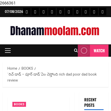
2666361
Skip
FEATURE NEWS
FINICAL PLANNING
MARKET
INVESTMENTS
NEWS
INSURANCE
MUTUAL FUND
MONEY TIP
BOOKS
Unca
07/08/2026
to
content
WATCH
Primary
Menu
Home
BOOKS
`రిచ్ డాడ్ – పూర్ డాడ్‌`ఏం చెప్తోంది rich dad poor dad book
review
RECENT
POSTS
BOOKS