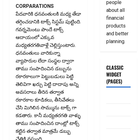
people
CORPARATIONS
about all
పేదవారికి ధనవంతులకి మధ్య తేడా
financial
తగ్గించడానికి టాక్స్ సిస్టమ్ పుట్టింది.
products
గవర్నమెంటు పొందే టాక్స్
and better
ఆదాయంలో ఎక్కువ
planning.
మధ్యతరగతివాళ్లే చెల్లిస్తుంటారు.
ధనవంతులు వారికున్నా
వ్యాపారుల లేదా సంస్థల ద్వారా
CLASSIC
తాము సంపాదించిన డబ్బును
WIDGET
రకారకాలుగా పెట్టుబడులు పెట్టి
(PAGES)
తెలివిగా ఖర్చు పెట్టి దాదాపు అన్ని
అవసరాలు తీరిన తర్వాత
ABOUT US
రకారకాల కూడికలు, తీసివేతలు
చేసి మిగిలిన సొమ్మును టాక్స్ గా
Contact Us
కడతారు. కానీ మధ్యతరగతి వాళ్ళు
dhanammoolam.
తాము సంపాదించిన దాంట్లో టాక్స్
కట్టిన తర్వాత మాత్రమే డబ్బు
Disclaimer
చేతికి వస్తుంది.