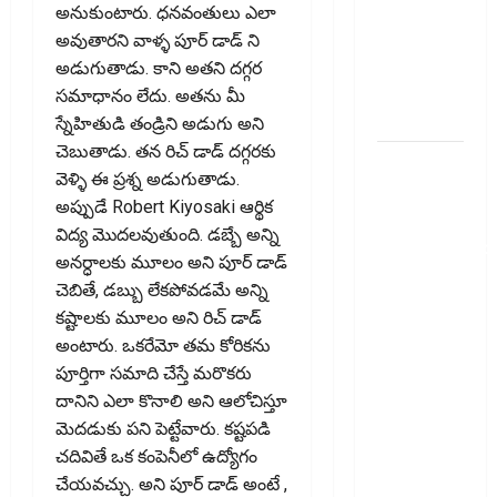
Concerns
అనుకుంటారు. ధనవంతులు ఎలా
Over E20
అవుతారని వాళ్ళ పూర్ డాడ్ ని
Fuel.. Is
అడుగుతాడు. కాని అతని దగ్గర
Your Engine
సమాధానం లేదు. అతను మీ
at Risk?
స్నేహితుడి తండ్రిని అడుగు అని
చెబుతాడు. తన రిచ్ డాడ్ దగ్గరకు
వాట్సప్‌లో
వెళ్ళి ఈ ప్రశ్న అడుగుతాడు.
ఆదాయపు
అప్పుడే Robert Kiyosaki ఆర్థిక
పన్ను
విద్య మొదలవుతుంది. డబ్బే అన్ని
నోటీసులొచ్చాయా
అన‌ర్ధాలకు మూలం అని పూర్ డాడ్
ఒక్క క్లిక్‌తో
చెబితే, డబ్బు లేకపోవడమే అన్ని
ఖాతా ఖాళీ
కష్టాలకు మూలం అని రిచ్ డాడ్
అయ్యే
అంటారు. ఒకరేమో తమ కోరికను
ప్రమాదం..
పూర్తిగా సమాది చేస్తే మరొకరు
Income Tax
దానిని ఎలా కొనాలి అని ఆలోచిస్తూ
Notice on
మెదడుకు పని పెట్టేవారు. కష్టపడి
WhatsApp?
చదివితే ఒక కంపెనీలో ఉద్యోగం
One Click
చేయవచ్చు. అని పూర్ డాడ్ అంటే ,
Could