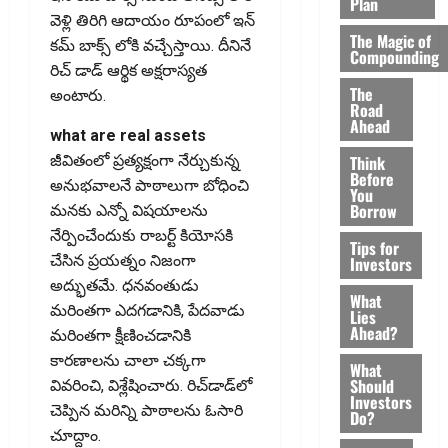
Plan
వెళ్లి తిరిగి ఆదాయం రూపంలో ఇన్
The Magic of
కమ్ బాక్స్ లోకి వచ్చేస్తాయి. దీనినే
Compounding
రిచ్ డాడ్ ఆర్థిక అక్షరాస్యత
The
అంటారు.
Road
Ahead
what are real assets
Think
జీవితంలో ప్ర‌త్య‌క్షంగా నేర్చుకున్న
Before
అనుభ‌వాల‌నే పాఠాలుగా బోధించి
You
Borrow
మ‌న‌కు ఎన్నో విష‌యాల‌ను
నేర్పించేందుకు రాబ‌ర్ట్ కియోస‌కి
Tips for
చేసిన ప్ర‌య‌త్నం నిజంగా
Investors
అద్భుత‌మే. ధ‌న‌వంతుడు
What
మ‌రింతగా ఎద‌గ‌డానికి, పేద‌వాడు
Lies
Ahead?
మ‌రింత‌గా క్షీణించ‌డానికి
కార‌ణాల‌ను చాలా చ‌క్క‌గా
What
Should
వివ‌రించి, విశ్లేషించారు. రిచ్‌డాడ్‌లో
Investors
చెప్పిన మ‌రిన్ని పాఠాల‌ను ఓసారి
Do?
చూద్దాం.