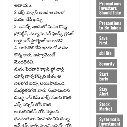
Precautions
ఆదాయం.
Investors
Should Take
2 ఎక్స్ పెన్సెస్ అంటే ఆ నెలలో
మనం చేసే ఖర్చు.
Precautions
3. అసెట్స్ ఇందులో మనం కొన్న
to Be Taken
ప్రోపర్టీస్, మ్యూచువల్ ఫండ్స్, క్రెడిట్
Save
కార్డు ఇన్ స్టాల్మెంట్ ఇలాంటివి.
First
4. లయబెలిటీస్ ఇందులో మనం
sbi life
కొన్న కారు, అపార్టమెంట్
మొదలైనవి.
Security
మనం పేదవారి క్యాష్ ఫ్లో చార్ట్
Start
చూస్తే వాళ్ళకొచ్చిన జీతం ఆ
Early
నెలలోనే ఖర్చు అయిపోతుంది.
Stay
మధ్యతరగతి వారు సంపాదించిన
Alert
డబ్బు ఇన్ కమ్ బాక్స్ నుంచి కొంత
Stock
ఎక్స్ పెన్సస్ లోకి కొంత
Market
లయ‌బిలిటీస్ లోకి వెళ్తుంది.
Systematic
ధనవంతులు సంపాదించిన డబ్బు
Investment
ఇన్ కమ్ బాక్స్ నుంచి అసెట్స్ లోకి