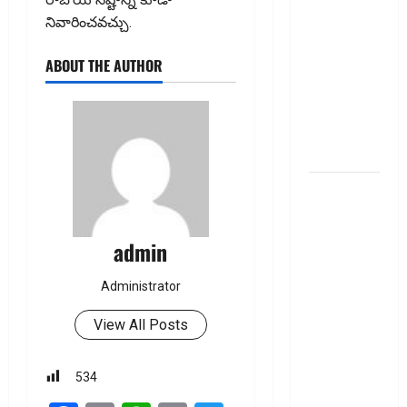
Thinking of
నివారించవచ్చు.
Taking a
Personal
ABOUT THE AUTHOR
Loan..
Here’s What
You Should
Know
New
Changes
Effective
admin
From 1st
June 2024
Administrator
జూన్ 1
నుంచి
View All Posts
అమ‌లు
కానున్న కొత్త
534
నిబంధ‌న‌లు