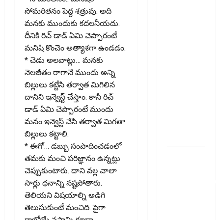
చిట్ ఫండ్‌,
సోమరితనం పెద్ద శత్రువు. అది
Mutual
మనకు ముందుకు కదలనీయదు.
Fund SIP లో
దీనికి రిచ్ డాడ్ ఏమి చెప్పారంటే
ఏది అధిక
మనిషి కొంచెం అత్యాశగా ఉండడం.
లాభ‌దాయకం
* చెడు అలవాట్లు… మనకు
Chit Funds
నెలజీతం రాగానే ముందు అన్ని
vs Mutual
బిల్లులు కట్టేసి తర్వాత మిగిలిన
Fund SIP..
దానిని ఇన్వెస్ట్ చేస్తాం. కానీ రిచ్
Which is
డాడ్ ఏమి చెప్పారంటే ముందు
the Better
మనం ఇన్వెస్ట్ చేసి తర్వాత మిగతా
Investment
బిల్లులు కట్టాలి.
Option
* ఈగో… డబ్బు సంపాదించడంలో
పర్సనల్
తమకు మంచి పరిజ్ఞానం ఉన్నట్లు
లోన్
చెప్పుకుంటారు. దాని వల్ల చాలా
తీసుకోవాల‌నుకుం
సార్లు ధనాన్ని నష్టపోతారు.
అయితే ఈ
తెలియని విషయాల్ని అడిగి
విషయాలు
తెలుసుకుంటే మంచిది. పైగా
తెలుసుకోండి!
రాబోయే నష్టాన్ని కూడా