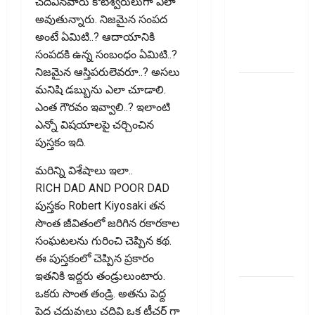
చదివినవారు కోటీశ్వరులుగా ఎలా
జీవనశైలితో
అవుతున్నారు. నిజ‌మైన సంప‌ద
100%
అంటే ఏమిటి..? ఆదాయానికి
ప్రీమియం
సంప‌ద‌కి ఉన్న సంబంధం ఏమిటి..?
వాపస్!
నిజ‌మైన ఆస్తిప‌రులెవ‌రూ..? అస‌లు
నాలుగోసారీ..
మ‌నిషి డ‌బ్బును ఎలా చూడాలి.
వడ్డీరేట్లను
ఎంత గౌర‌వం ఇవ్వాలి..? ఇలాంటి
మార్చని
ఎన్నో విష‌యాల‌పై చ‌ర్చించిన
ఆర్‌బీఐ..
పుస్త‌కం ఇది.
RBI Holds
మ‌రిన్ని విశేషాలు ఇలా..
Interest
RICH DAD AND POOR DAD
Rates
పుస్తకం Robert Kiyosaki తన
Steady for
సొంత జీవితంలో జరిగిన రకారకాల
the Fourth
సంఘటలను గురించి చెప్పిన కథ.
Consecutive
ఈ పుస్త‌కంలో చెప్పిన ప్ర‌కారం
Time
ఇతనికి ఇద్దరు తండ్రులుంటారు.
ఇంటి
ఒకరు సొంత తండ్రి. అతను పెద్ద
పొదుపు
పెద్ద చదువులు చదివి ఒక టీచర్ గా