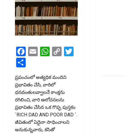
మీ
పెట్టుబ‌డికి
సుర‌క్షిత
మార్గాల‌ను
వెతుకుతున్నారా?
ఈటీఎఫ్‌లు,
మ్యూచువల్
Facebook
Email
WhatsApp
Copy
Twitter
ఫండ్ల‌లో ఏవి
Link
Share
సరైనవి
అంటే?
ప్ర‌పంచంలో అత్య‌ధిక మందిని
ఎల్‌ఐసీ షేర్ల
ప్ర‌భావితం చేసి, వారిలో
భారీ పతనం:
ధ‌న‌వంతుల‌వ్వాల‌నే కాంక్ష‌ను
డిస్కౌంట్
ర‌గిలించి, వారి ఆలోచ‌న‌ల‌ను
ఆఫర్ ఫర్
ప్ర‌భావితం చేసిన ఒక గొప్ప పుస్త‌కం
సేల్ (OFS)
`RICH DAD AND POOR DAD `.
ప్రభావంతో
జీవితంలో ఏదైనా సాధించాల‌ని
క్రాష్ అయిన
అనుకున్న‌వారు, క‌సితో