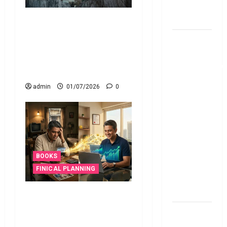
Investment
Option
మధ్యతరగతి వాళ్లు రిచ్
అవ్వాలంటే.. ఏం చేయాలో
పర్సనల్
తెలుసా!! Want to Get Rich?
లోన్
Here’s What Every Middle-
తీసుకోవాల‌నుకుం
Class Person Should Know!
అయితే ఈ
admin
01/07/2026
0
విషయాలు
తెలుసుకోండి!
Thinking of
Taking a
Personal
Loan..
BOOKS
Here’s What
FINICAL PLANNING
You Should
Know
మ‌ధ్య త‌ర‌గ‌తికి ఇవే మ‌నీ
రూల్స్‌.. Rich from the
New
Middle Class book review
Changes