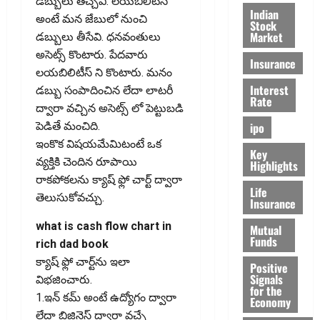
డ‌బ్బులు తెచ్చేవి. లయబిలిటీస్
Indian
అంటే మన జేబులో నుంచి
Stock
Market
డబ్బులు తీసేవి. ధనవంతులు
అసెట్స్ కొంటారు. పేదవారు
Insurance
లయబిలిటీస్ ని కొంటారు. మనం
Interest
డబ్బు సంపాదించిన లేదా లాటరీ
Rate
ద్వారా వచ్చిన అసెట్స్ లో పెట్టుబడి
ipo
పెడితే మంచిది.
ఇంకొక విషయమేమిటంటే ఒక
Key
వ్యక్తికి చెందిన రూపాయి
Highlights
రాకపోకలను క్యాష్ ఫ్లో చార్ట్ ద్వారా
Life
తెలుసుకోవచ్చు.
Insurance
what is cash flow chart in
Mutual
Funds
rich dad book
క్యాష్ ఫ్లో చార్ట్‌ను ఇలా
Positive
Signals
విభ‌జించారు.
for the
1.ఇన్ కమ్ అంటే ఉద్యోగం ద్వారా
Economy
లేదా బిజినెస్ ద్వారా వచ్చే