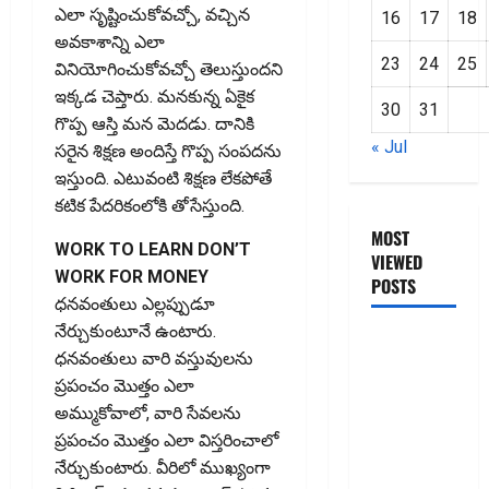
ఎలా సృష్టించుకోవచ్చో, వచ్చిన
16
17
18
అవకాశాన్ని ఎలా
23
24
25
వినియోగించుకోవచ్చో తెలుస్తుంద‌ని
ఇక్క‌డ చెప్తారు. మనకున్న ఏకైక
30
31
గొప్ప ఆస్తి మన మెదడు. దానికి
« Jul
సరైన శిక్షణ అందిస్తే గొప్ప సంపదను
ఇస్తుంది. ఎటువంటి శిక్షణ లేకపోతే
కటిక పేదరికంలోకి తోసేస్తుంది.
MOST
WORK TO LEARN DON’T
VIEWED
WORK FOR MONEY
POSTS
ధనవంతులు ఎల్లప్పుడూ
నేర్చుకుంటూనే ఉంటారు.
జీరో టు వ‌న్
ధనవంతులు వారి వస్తువులను
బుక్ స‌మ‌రీ
ప్రపంచం మొత్తం ఎలా
తెలుగు
అమ్ముకోవాలో, వారి సేవలను
ZERO TO
ప్రపంచం మొత్తం ఎలా విస్తరించాలో
ONE book
నేర్చుకుంటారు. వీరిలో ముఖ్యంగా
summery