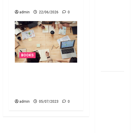
telugu
Effective
From 1st
admin
22/06/2026
0
June 2024
జూన్ 1
నుంచి
అమ‌లు
కానున్న కొత్త
BOOKS
నిబంధ‌న‌లు
ఇవే
How to make happy money
మేజిక్ ఆఫ్
book summery telugu హౌ
థింకింగ్ బిగ్
టు మేక్ హ్యాపీ మ‌నీ బుక్
బుక్ స‌మ‌రీ
స‌మ‌రీ తెలుగు
తెలుగు the
admin
05/07/2023
0
magic of
thinking big
book
summery