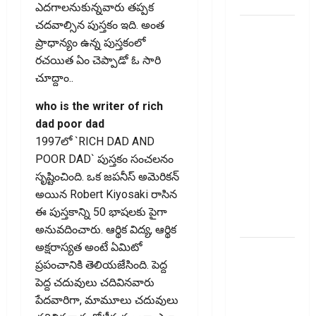
స్టాక్
ఎద‌గాల‌నుకున్న‌వారు త‌ప్ప‌క
చ‌ద‌వాల్సిన పుస్తకం ఇది. అంత
మీ
ప్రాధాన్యం ఉన్న పుస్త‌కంలో
వెహిక‌ల్‌కు
ర‌చ‌యిత ఏం చెప్పాడో ఓ సారి
థర్డ్ పార్టీ
చూద్దాం..
ఇన్సూరెన్స్
లేకపోతే
who is the writer of rich
పెట్రోల్
dad poor dad
బంకులో ‘నో
1997లో `RICH DAD AND
ఫ్యూయల్’!:
POOR DAD` పుస్తకం సంచలనం
కేంద్రానికి
సృష్టించింది. ఒక జపనీస్ అమెరికన్
సుప్రీం కోర్టు
అయిన Robert Kiyosaki రాసిన
చారిత్రాత్మక
ఈ పుస్తకాన్ని 50 భాషలకు పైగా
ఆదేశాలు
అనువదించారు. ఆర్థిక విద్య, ఆర్థిక
అక్షరాస్యత అంటే ఏమిటో
ఆదిత్య బిర్లా
ప్రపంచానికి తెలియజేసింది. పెద్ద
‘యాక్టివ్
పెద్ద చదువులు చదివినవారు
యువ’:
పేదవారిగా, మామూలు చదువులు
ఆరోగ్యకరమైన