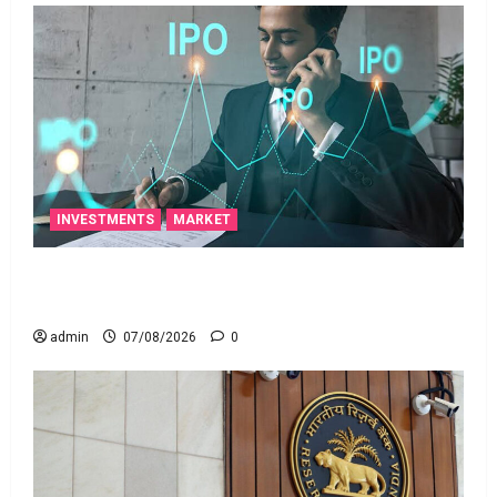
INVESTMENTS
MARKET
టెక్నోక్రాఫ్ట్ వెంచర్స్ ఐపీఓ: షార్ట్ టర్మ్ ఇన్‌వెస్టర్లు అప్లై
చేయవచ్చా?
admin
07/08/2026
0