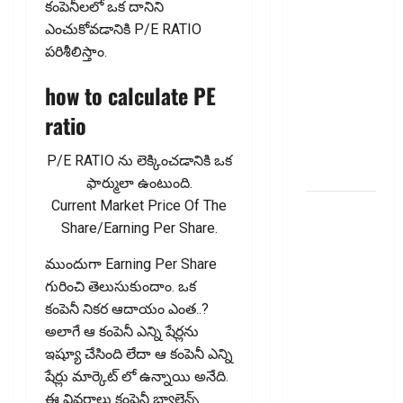
కంపెనీలలో ఒక దానిని
ఇంకా
ఎంచుకోవడానికి P/E RATIO
అవకాశం
ప‌రిశీలిస్తాం.
ఉంది..!
Errors in
how to calculate PE
Your ITR?
ratio
There’s Still
Time to Fix
P/E RATIO ను లెక్కించడానికి ఒక
Them!
ఫార్ములా ఉంటుంది.
Current Market Price Of The
వ్యక్తిగత
Share/Earning Per Share.
రుణం
ముందే
ముందుగా Earning Per Share
తీర్చేస్తున్నారా?..
గురించి తెలుసుకుందాం. ఒక
ఈ
కంపెనీ నికర ఆదాయం ఎంత..?
విషయాలు
అలాగే ఆ కంపెనీ ఎన్ని షేర్లను
తప్పక
ఇష్యూ చేసింది లేదా ఆ కంపెనీ ఎన్ని
తెలుసుకోండి..!
షేర్లు మార్కెట్ లో ఉన్నాయి అనేది.
Prepaying
ఈ వివరాలు కంపెనీ బ్యాలెన్స్