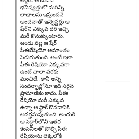
అర్థం.. ఆ కంపెనీ
New Rules
భవిష్య‌త్తులో మ‌రిన్ని
from
లాభాల‌ను ఇస్తుంద‌నే
January 1
అంచ‌నాతో ఇన్వెస్ట‌ర్లు ఆ
మీ ఎల్‌ఐసీ
షేర్‌ని ఎక్కువ ధ‌ర ఇచ్చి
మ‌రీ కొనుక్కుంటారు.
పాలసీ
అందు వ‌ల్ల ఆ షేర్
నంబర్
పీఈరేషియో అమాంతం
పోయిందా?
పెరుగుతుంది. అంటే ఇలా
ఆన్‌లైన్‌లో
పీఈ రేషియో ఎక్కువ‌గా
సులభంగా
ఉంటే చాలా వ‌ర‌కు
తెలుసుకోండిలా!
మంచిదే.. కానీ అన్ని
సంద‌ర్భాల్లోనూ ఇది స‌రైన
క్రెడిట్‌
ప్రామాణికం కాదు. పీఈ
కార్డుతోనూ
రేషియో మ‌రీ ఎక్కువ
ఇన్‌కమ్‌
ఉన్నా ఆ స్టాక్ కొనడానికి
టాక్స్‌
అన‌ర్హ‌మ‌వుతుంది. అందుకే
చెల్లించొచ్చు..!
ఆ సెక్టార్‌లోని ఇత‌ర
కొత్త
కంపెనీల‌తో పోల్చి పీఈ
నిబంధనలు
రేషియోను లెక్క‌లోకి