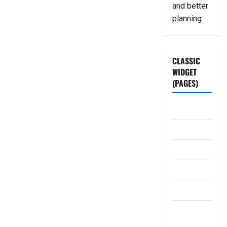
and better
planning.
CLASSIC
WIDGET
(PAGES)
ABOUT US
Contact Us
dhanammoolam.
Disclaimer
HOME
Privacy
Policy