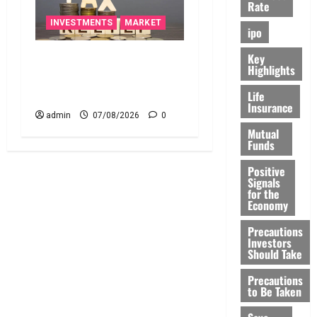
Rate
INVESTMENTS
MARKET
ipo
Key
చిన్న మదుపర్లకు బిగ్ రిలీఫ్:
Highlights
రీట్‌, ఇన్విట్ పన్ను మార్పులు
ఇవే!
Life
Insurance
admin
07/08/2026
0
Mutual
Funds
Positive
Signals
for the
Economy
Precautions
Investors
Should Take
Precautions
to Be Taken