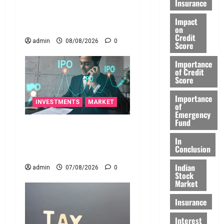
స్టాక్‌ ఎక్స్ఛేంజీలు, క్లియరింగ్‌
Insurance
కార్పొరేషన్లకు విడివిడిగా సెబీ
Impact
కొత్త నిబంధనలు
on
Credit
admin
08/08/2026
0
Score
Importance
of Credit
Score
Importance
INVESTMENTS
MARKET
of
Emergency
Fund
టెక్నోక్రాఫ్ట్ వెంచర్స్ ఐపీఓ: షార్ట్
టర్మ్ ఇన్‌వెస్టర్లు అప్లై
In
Conclusion
చేయవచ్చా?
Indian
admin
07/08/2026
0
Stock
Market
Insurance
Interest