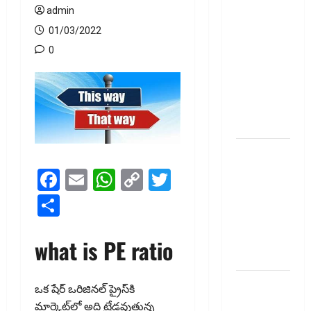
ప్రీమియం
admin
గడువు
01/03/2022
దాటితే
0
ఏమవుతుంది?
ఒక చిన్న
నిర్లక్ష్యంతో
ల‌క్ష‌లు
కోల్పోతామా?
స్టాక్‌
ఎక్స్ఛేంజీలు,
Facebook
Email
WhatsApp
Copy
Twitter
క్లియరింగ్‌
Link
Share
కార్పొరేషన్లకు
విడివిడిగా
సెబీ కొత్త
what is PE ratio
నిబంధనలు
టెక్నోక్రాఫ్ట్
ఒక షేర్ ఒరిజిన‌ల్ ప్రైస్‌కి
వెంచర్స్
మార్కెట్‌లో అది ట్రేడ‌వుతున్న