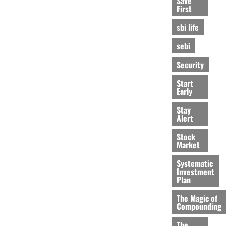
Save
First
sbi life
sebi
Security
Start
Early
Stay
Alert
Stock
Market
Systematic
Investment
Plan
The Magic of
Compounding
The