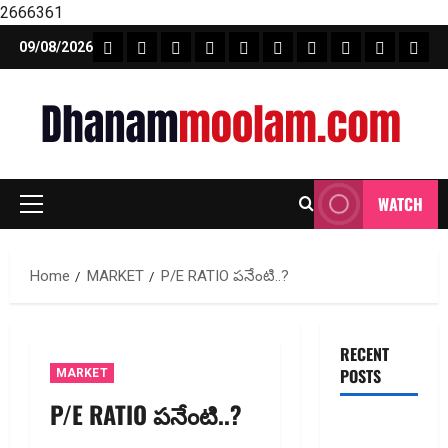
2666361
Skip
FEATURE NEWS
FINICAL PLANNING
MARKET
INVESTMENTS
NEWS
INSURANCE
MUTUAL FUND
MONEY TIP
BOOKS
Unca
09/08/2026
to
content
WATCH
Primary
Menu
Home
MARKET
P/E RATIO ప‌నేంటి..?
RECENT
POSTS
MARKET
P/E RATIO ప‌నేంటి..?
జీవిత బీమా