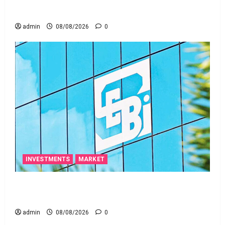
ఒక చిన్న నిర్లక్ష్యంతో ల‌క్ష‌లు కోల్పోతామా?
admin
08/08/2026
0
INVESTMENTS
MARKET
స్టాక్‌ ఎక్స్ఛేంజీలు, క్లియరింగ్‌ కార్పొరేషన్లకు విడివిడిగా సెబీ
కొత్త నిబంధనలు
admin
08/08/2026
0