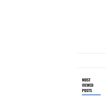
మీ EMI
అలాగే
ఉందా..
Even After
RBI Rate
Cut, Is Your
EMI Still
the Same
MOST
VIEWED
POSTS
జీరో టు వ‌న్