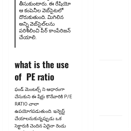
ఇవే!! Pay
తీసుకుంటారు. ఈ రేషియో
Income Tax
ఆ కంపెనీల వెబ్‌సైట‌లో
దొరుకుతుంది. మిగిలిన
with Your
అన్ని వెబ్‌సైల్‌ల‌ను
Credit
ప‌రిశీలించి పీర్ కాంపేరిజ‌న్
Card!
చేయాలి.
Here’s What
the New
Rules Say
what is the use
చిన్న
మదుపర్లకు
of PE ratio
బిగ్ రిలీఫ్:
రీట్‌, ఇన్విట్
ఫండ్ మెంటల్స్ ని ఆధారంగా
పన్ను
చేసుకుని ఈ షేర్లు కొనేవారికి P/E
మార్పులు
RATIO చాలా
ఇవే!
ఉపయోగపడుతుంది. ఇన్వెస్ట్
చేయాలనుకున్నప్పుడు ఒక
ఐటీఆర్‌లో
సెక్టారుకి చెందిన ఏదైనా రెండు
తప్పులున్నాయా?