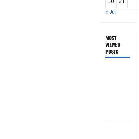
30
31
« Jul
MOST
VIEWED
POSTS
జీరో టు వ‌న్
బుక్ స‌మ‌రీ
తెలుగు
ZERO TO
ONE book
summery
telugu
బ్యాంకుల్లో
మోసపోవ‌ద్దు..