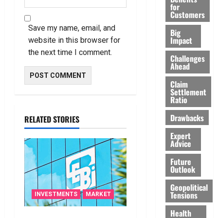
for
Customers
Save my name, email, and
Big
Impact
website in this browser for
the next time I comment.
Challenges
Ahead
Claim
Settlement
Ratio
Drawbacks
RELATED STORIES
Expert
Advice
Future
Outlook
Geopolitical
Tensions
INVESTMENTS
MARKET
Health