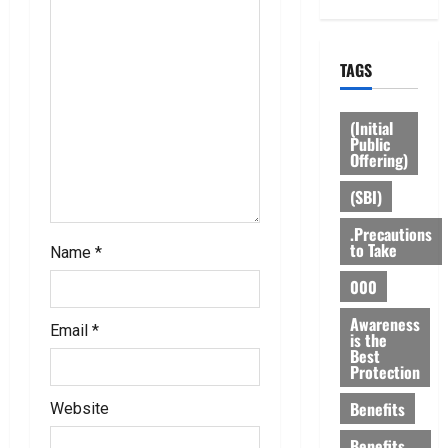
g
a
TAGS
t
(Initial
i
Public
Offering)
o
(SBI)
n
.Precautions
to Take
Name
*
000
Awareness
Email
*
is the
Best
Protection
Benefits
Website
Benefits