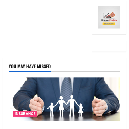
YOU MAY HAVE MISSED
INSURANCE
జీవిత బీమా ప్రీమియం గడువు దాటితే ఏమవుతుంది?