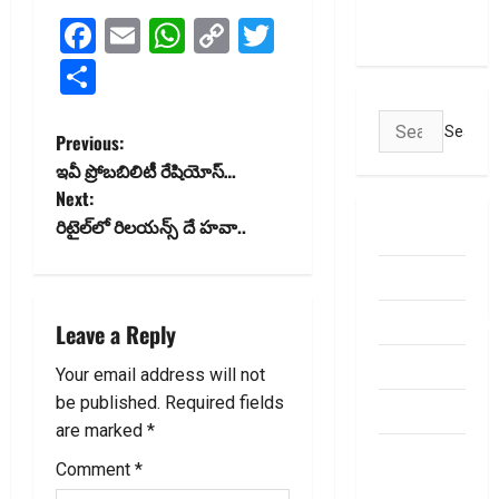
May Attract
Facebook
Email
WhatsApp
Copy
Twitter
Charges
Link
Share
Search
P
Previous:
for:
ఇవీ ప్రోబబిలిటీ రేషియోస్‌…
o
Next:
రిటైల్‌లో రిల‌య‌న్స్ దే హ‌వా..
s
ABOUT US
Contact Us
t
dhanammoolam.
n
Leave a Reply
Disclaimer
a
Your email address will not
be published.
Required fields
HOME
v
are marked
*
Privacy
i
Comment
*
Policy