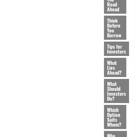
Road
Ahead
Think
Before
You
Borrow
Tips for
Investors
What
Lies
Ahead?
What
Should
Investors
Do?
Which
Option
Suits
Whom?
Who