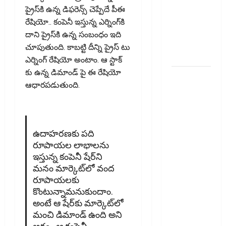
ఐపీఓ: షార్ట్
ప్రైస్‌కి ఉన్న డిఫ‌రెన్స్ చెప్పేదే పీఈ
టర్మ్
రేషియో.. కంపెనీ ఇస్తున్న ఎర్నింగ్‌కి
ఇన్‌వెస్టర్లు
దాని ప్రైస్‌కి ఉన్న సంబంధం ఇది
అప్లై
చూపుతుంది. కాబ‌ట్టి దీన్ని ప్రైస్ టు
చేయవచ్చా?
ఎర్నింగ్ రేషియో అంటాం. ఆ స్టాక్
కు ఉన్న డిమాండ్ పై ఈ రేషియో
రికవరీ
ఆధార‌ప‌డుతుంది.
ఏజెంట్లపై
ఆర్‌బీఐ
కొరడా..!
జనవరి 1
ఉదాహ‌ర‌ణ‌కు ప‌ది
నుంచి కొత్త
రూపాయల‌ లాభాల‌ను
నిబంధనలు
ఇస్తున్న కంపెనీ షేర్‌ని
అమలు..
మ‌నం మార్కెట్‌లో వంద
RBI Cracks
రూపాయ‌ల‌కు
Down on
కొంటున్నామ‌నుకుందాం.
Recovery
అంటే ఆ షేర్‌కు మార్కెట్‌లో
Agents..
మంచి డిమాండ్ ఉంది అని