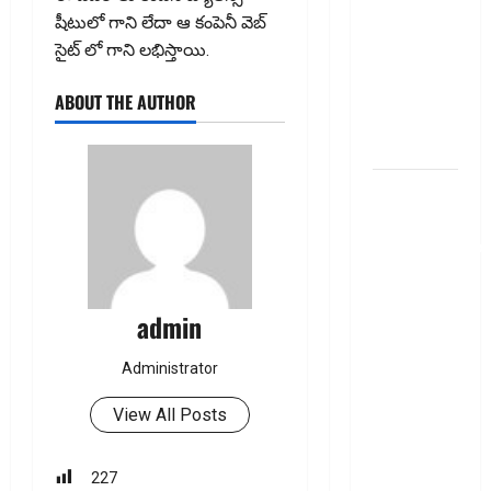
Your
షీటులో గాని లేదా ఆ కంపెనీ వెబ్
Personal
సైట్ లో గాని లభిస్తాయి.
Loan?
Here’s What
ABOUT THE AUTHOR
You Must
Know
గూగుల్ పే,
ఫోన్ పే
వినియోగదారులక
షాక్..! UPI
లావాదేవీలపై
admin
చార్జీలు!!
Shock for
Administrator
Google Pay,
PhonePe
View All Posts
Users! UPI
Transactions
227