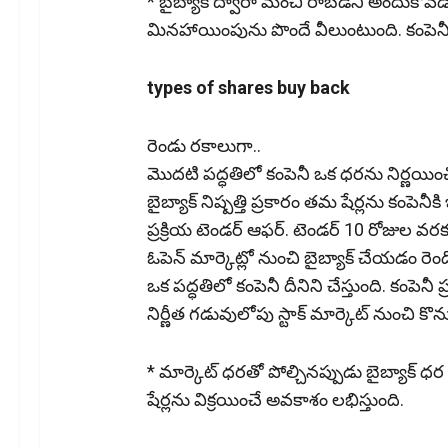
* బైబ్యాక్ ద్వారా మంచి రాబడిని అందుకో
మినహాయింపును పొందే వీలుంటుంది. కంపెనీలు మ
types of shares buy back
రెండు ర‌కాలుగా..
మొద‌టి ప‌ద్ధ‌తిలో కంపెనీ ఒక ధరను నిర్ణయించ
బైబ్యాక్ నిష్పత్తి ప్రకారం తమ షేర్లను కంపెనీక
ప్ర‌క్రియ టెండ‌ర్ ఆఫ‌ర్‌. టెండర్ 10 రోజుల వ
ఓపెన్ మార్కెట్లో నుంచి బైబ్యాక్ చేయ‌డం రెండో 
ఒక పద్ధ‌తిలో కంపెనీ దీనిని చేస్తుంది. కంపెనీ ప
నిర్ణీత‌ గడువులోపు స్టాక్ మార్కెట్ నుంచి కొను
* మార్కెట్ ధరతో పోల్చినప్పుడు బైబ్యాక్ 
షేర్లను విక్రయించే అవకాశం లభిస్తుంది.