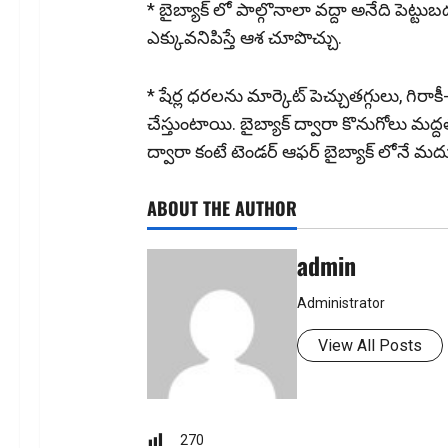
* బైబ్యాక్ లో పాల్గొనాలా వద్దా అనేది పెట్ట
ఎక్కువనిపిస్తే ఆశ చూపొచ్చు.
* షేర్ల ధరలను మార్కెట్ పెచ్చుతగ్గులు, గి
చేస్తుంటాయి. బైబ్యాక్ ద్వారా కొనుగోలు మద్
ద్వారా కంటే టెండర్ ఆఫర్ బైబ్యాక్ లోనే 
ABOUT THE AUTHOR
admin
Administrator
View All Posts
270