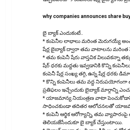
why companies announces share bu
బై బ్యాక్ ఎందుకంటే..
* కంపెనీల లాభాలు మరింత మెరుగయ్యే అంచన
షేర్ల బైబ్యాక్ ద్వారా తమ వాటాలను మరింత 
* తమ కంపెనీ షేరు వాస్తవిక విలువకన్నా తక్
షేర్ ధరకు మద్దతు ఇవ్వడానికి కొన్ని కంపెనీలు ష
కంపెనీ షేర్ల సంఖ్య తగ్గి, ఉన్న షేర్ల ధరకు డి
* కొన్ని కంపెనీలు తమ వద్ద నిరుపయోగంగా
ప్రతిఫలం ఇచ్చేందుకు బైబ్యాక్ మార్గాన్ని ఎ
* యాజమాన్య నియంత్రణ వాటా పెంచుకోడానికీ.
సాధించకుండా తదితర ఆలోచనలతో యాజమాన్యా
* కంపెనీ ఆర్థిక ఆరోగ్యాన్ని, తమ వ్యాపారంపై
తెలియజేసేందుకూ బై బ్యాక్ చేస్తుంటాయి.