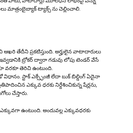
వడంతోపాటు, వాటాదార్లు మూలధన లాభంపై పన్ను
ాత్రంబైబ్యాక్ ట్యాక్స్ ను చెల్లించాలి.
ి ఆఖరి తేదీని ప్రకటిస్తుంది. అర్హులైన వాటాదారులు
ి ఇవ్వడానికి బ్రోకర్ ద్వారా గడువు లోపు టెండర్ వేసే
‌ర‌కూ వరకూ తెరిచి ఉంటుంది.
విధానం. స్టాక్ ఎక్స్ఛేంజీ లేదా బుక్ బిల్డింగ్ ఏదైనా
్రతిపాదించిన ఎక్కువ ధరకు నిర్దేశించికున్న షేర్లను,
గోలు చేస్తారు.
ధర ఎక్కువ‌గా ఉంటుంది. అందువల్ల ఎక్కువధరకు