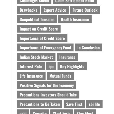
Challenges Ahead
Claim Settlement Ratio
Drawbacks
Expert Advice
Future Outlook
Geopolitical Tensions
Health Insurance
Impact on Credit Score
Importance of Credit Score
Importance of Emergency Fund
In Conclusion
Indian Stock Market
Insurance
Interest Rate
ipo
Key Highlights
Life Insurance
Mutual Funds
Positive Signals for the Economy
Precautions Investors Should Take
Precautions to Be Taken
Save First
sbi life
sebi
Security
Start Early
Stay Alert