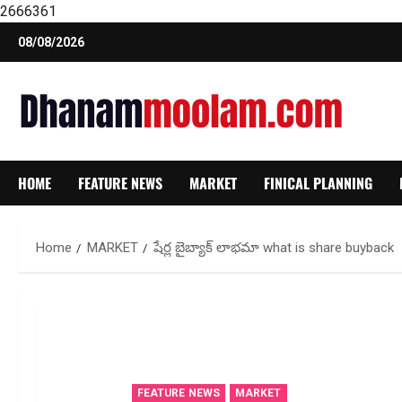
2666361
Skip
08/08/2026
to
content
HOME
FEATURE NEWS
MARKET
FINICAL PLANNING
Home
MARKET
షేర్ల బైబ్యాక్ లాభ‌మా what is share buyback
FEATURE NEWS
MARKET