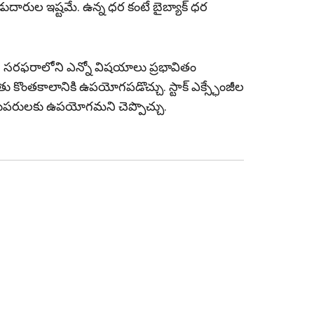
ుబడుదారుల ఇష్టమే. ఉన్న ధర కంటే బైబ్యాక్ ధర
రాకీ- సరఫరాలోని ఎన్నో విషయాలు ప్రభావితం
దతు కొంతకాలానికి ఉపయోగపడొచ్చు. స్టాక్ ఎక్స్ఛేంజీల
మదుపరులకు ఉపయోగమని చెప్పొచ్చు.