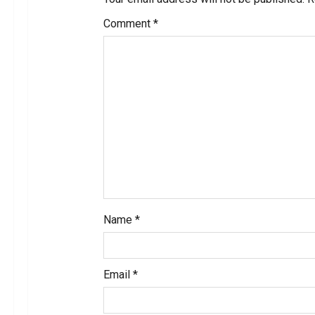
a
Comment
*
t
i
o
n
Name
*
Email
*