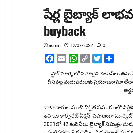
షేర్ల బైబ్యాక్ లాభ
buyback
admin
12/02/2022
0
Facebook
Email
WhatsApp
Copy
Twitter
Shar
Link
స్టాక్ మార్కెట్లో నమోదైన కంపెనీలు తమ షేర
దీనివల్ల మదుపరులకు ప్ర‌యోజ‌నామా లేదా అన్
అర్థ
వాటాదారుల నుంచి నిర్ణీత సమయంలో నిర్దేశి
ఇది ఒక కార్పొరేట్ ఏక్ష‌న్‌. సహజంగా మార్కె
2021లో 42 కంపెనీలు బైబ్యాక్ నిమిత్తం సు
ఇప్పటివరకూ 9 కంపెనీలు షేర్ల బైబ్యాక్ ను ప