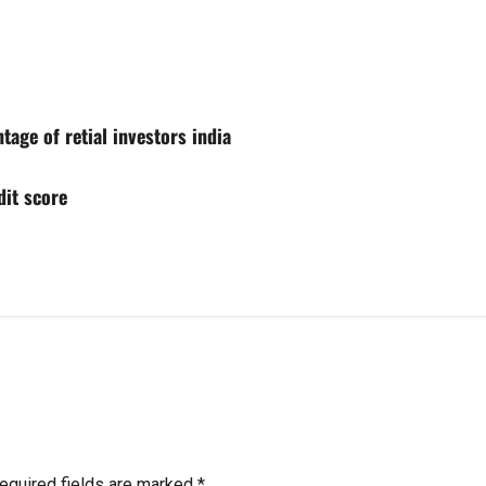
e
age of retial investors india
edit score
equired fields are marked
*