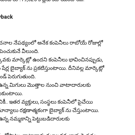
yback
ాల నేపథ్యంలో అనేక కంపెనీలు రాబోయే రోజుల్లో
పెంచుకునే వీలుంది.
కువకు మార్కెట్లో ఉందని కంపెనీలు భావించినప్పుడు,
ేర్ల బైబ్యాక్ ను ప్రకటిస్తుంటాయి. దీనివల్ల మార్కెట్లో
మాండ్ పెరుగుతుంది.
 ఉన్న మిగులు మొత్తాల నుంచి వాటాదారులకు
ంచుకుంటాయి.
. ఇతర వ్యక్తులు, సంస్థలు కంపెనీలో పైచేయి
లు రక్షణాత్మకంగా బైబ్యాక్ ను చేస్తుంటాయి.
 ఉన్న నమ్మకాన్ని పెట్టుబడిదారులకు