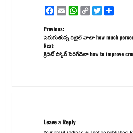
Facebook
Email
WhatsApp
Copy
Twitter
Shar
Link
P
Previous:
పెరుగుతున్న రిటైల్ వాటా how much percent
o
Next:
s
క్రెడిట్ స్కోర్ పెరిగేదెలా how to improve cr
t
n
a
v
i
Leave a Reply
g
Your email address will not be published.
R