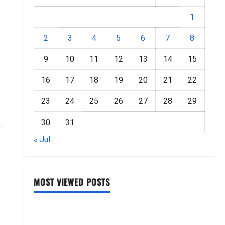
1
2
3
4
5
6
7
8
9
10
11
12
13
14
15
16
17
18
19
20
21
22
23
24
25
26
27
28
29
30
31
« Jul
MOST VIEWED POSTS
జీరో టు వ‌న్ బుక్ స‌మ‌రీ తెలుగు ZERO TO ONE book
summery telugu