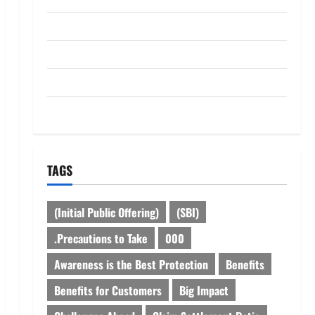
dhanammoolam.com
Disclaimer
HOME
Privacy Policy
TAGS
(Initial Public Offering)
(SBI)
.Precautions to Take
000
Awareness is the Best Protection
Benefits
Benefits for Customers
Big Impact