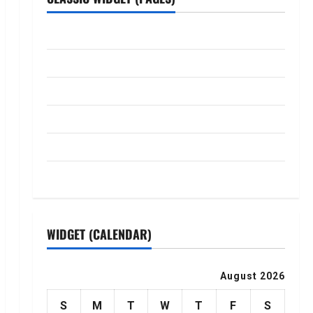
ABOUT US
Contact Us
dhanammoolam.com
Disclaimer
HOME
Privacy Policy
WIDGET (CALENDAR)
August 2026
S
M
T
W
T
F
S