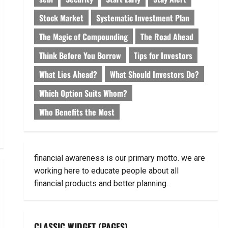
Stock Market
Systematic Investment Plan
The Magic of Compounding
The Road Ahead
Think Before You Borrow
Tips for Investors
What Lies Ahead?
What Should Investors Do?
Which Option Suits Whom?
Who Benefits the Most
financial awareness is our primary motto. we are
working here to educate people about all
financial products and better planning.
CLASSIC WIDGET (PAGES)