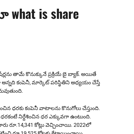
‌మా what is share
e
్లను తామే కొనుక్కునే ప్రక్రియే బై బ్యాక్‌. అయితే
న‌ది కంపెనీ, మార్కెట్ పరిస్థితిని అధ్య‌యం చేస్తే
‌మ‌వుతుంది.
ంచిన ధరకు కంపెనీ వాటాలను కొనుగోలు చేస్తుంది.
ట్ ధరకంటే నిర్దేశించిన ధర ఎక్కువగా ఉంటుంది.
మారు రూ.14,341 కోట్లు వెచ్చించాయి. 2022లో
్రకటించి రూ.19,525 కోట్లకు కేటాయించాయి.