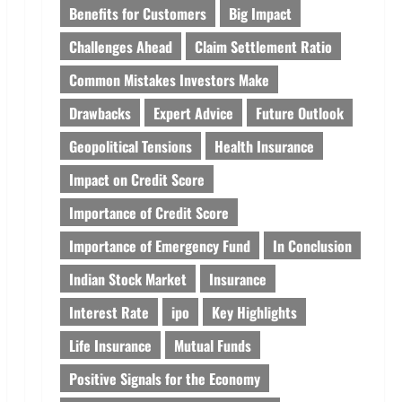
Benefits for Customers
Big Impact
Challenges Ahead
Claim Settlement Ratio
Common Mistakes Investors Make
Drawbacks
Expert Advice
Future Outlook
Geopolitical Tensions
Health Insurance
Impact on Credit Score
Importance of Credit Score
Importance of Emergency Fund
In Conclusion
Indian Stock Market
Insurance
Interest Rate
ipo
Key Highlights
Life Insurance
Mutual Funds
Positive Signals for the Economy