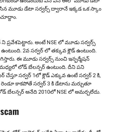
‌ల‌గ‌కుండా ఉండేందుకు ఎన్ ఎస్ ఈలో మూడు డేటా
ేసిన మూడు డేటా స‌ర్వ‌ర్స్ ద్వారానే ఇక్క‌డ ఒక స్కాం
చూద్దాం.
 ని ప్రవేశపెట్టారు. అంటే NSE లో మూడు సర్వర్స్
 ఉంటుంది. 2వ సర్వర్ లో తక్కువ క్లౌడ్ ఉంటుంది.
్తారు. ఈ మూడు సర్వర్స్ నుంచి ఇన్ఫ‌ర్మేష‌న్
్ కి మధ్య‌లో లోడ్ బేలన్సర్ ఉంటుంది. దీని పని
చేస్తూ సర్వర్ 1లో క్లౌడ్ ఎక్కువ ఉంటే సర్వర్ 2 కి,
, ఈ రెండూ కాకపోతే సర్వర్ 3 కి డేటాను మర్చుతూ
 ఈ లోడ్ బేలన్సర్ అనేది 2010లో NSE లో అమర్చలేదు.
n scam