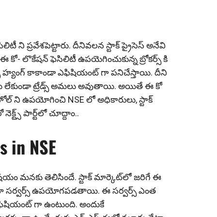
టీ ని ప్రవేశపెట్టారు. దీనివలన స్టాక్ ప్రైసెస్ అనేవి
ే ఈ కో- లొకేషన్ ఫెసిలిటీ ఉపయెగించుకున్న బ్రోకర్స్ కి
్స్ హ్యంగ్‌ కాకాండా ఎఫిషియంట్ గా పనిచేస్తాయి. దీని
దులు లేకుండా ట్రేడ్స్ అమలు అవుతాయి. అయితే ఈ కో
 హోల్ ని ఉపయోగించి NSE లో అధికారులు, స్టాక్
క్ట్స్ పార్ట్‌లో చూద్దాం..
s in NSE
యం మ‌న‌కు తెలిసిందే. స్టాక్ మార్కెట్‌లో జ‌రిగే ఈ
ఈ డేటా స‌ర్వ‌ర్స్ ఉప‌యోగ‌ప‌డ‌తాయి. ఈ స‌ర్వ‌ర్స్ ఎంత
అంత ఎఫిషియంట్ గా ఉంటుంది. అందుకే