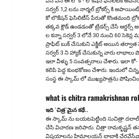
ఎన్ ఎస్ ఈ లో కో- లొకేష‌న్ ఫెసిలిటీకి అవ‌స‌
సర్వర్ 1,2 లను నార్మల్ బ్రోకర్స్ కి అపాయింట
కో లొకేషన్ ఫెసిలిటీస్ పేరుతో కొంతమంది బ్రోకర్
త‌క్క‌వ క్లౌడ్ ఉండ‌డంతో ట్రేడ‌ర్స్ చేసే ఆర్డ‌ర్
ల కన్నా సర్వర్ 3 లోనే 30 నుంచి 60 సెకెన్ల ముందే
ప్రాఫిట్ బుక్ చేసుకుని ఎక్జిట్ అయిన తర్వాత సెర
సర్వర్ 3 ని హ్యాక్ చేసుకున్న వారు లాభాలు పొంద
ఇలా వీళ్ళు 5 సంవత్సరాలు చేశారు. ఇలా కో- ల
కలిపి పెద్ద కుంభకోణం చేశారు. ఇందులో చిన్న
సంస్థ ఈ స్కామ్ లో ముఖ్యపాత్రను పోషించిం
what is chitra ramakrishnan ro
ఇది `చిత్ర‌`మైన క‌థే..
ఈ స్కామ్ ను బయటపెట్టింది సుచిత్రా దలాల్. 
చేసి విచారణ జరిపారు. చిత్రా రామకృష్ణన్
విషయాలను హిమాలయన్ బాబాకి చేరవేసేవారు.