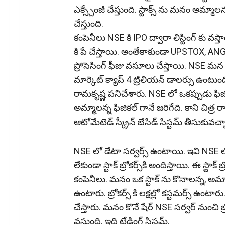
ఎక్స్చేంజీ చేస్తుంది. స్టాక్స్ ను మ‌నం అమ్మ
చేస్తుంది.
కంపెనీలు NSE కి IPO ద్వారా లిస్టింగ్ కు వస్తా
కి పే చేస్తాయి. అంతేకాకుండా UPSTOX, ANGL
ప్రోసెసింగ్ ఫీజు వసూలు చేస్తాయి. NSE మన ద
మార్కెట్ క్యాప్ 4 ట్రిలియన్ డాలర్సు ఉంటుంది.
రామకృష్ణ పనిచేశారు. NSE లో ఒకప్పుడు ఫిజికల్
అమ్మాలన్న ఫిజికల్ గానే జరిగేది. కాని చిత్ర 
ఆటోమేటెడ్ స్క్రీన్ బేసిడ్ సిస్టమ్ తీసుకువచ్
NSE లో డేటా సర్వర్స్ ఉంటాయి. ఇవి NSE లో
లేకుండా స్టాక్ బ్రోక‌ర్స్‌కి అందిస్తాయి. ఈ స
కంపెనీలు. మనం ఒక స్టాక్ ను కొనాలన్న, అమ్మాల
ఉంటారు. బ్రోకర్స్ కి లక్షల్లో కస్టమర్స్ ఉంటారు
చేస్తారు. మ‌నం కొనే షేర్ NSE సర్వర్ నుంచి బ
వస్తుంది. ఇది ట్రేడింగ్ సిస్టమ్.