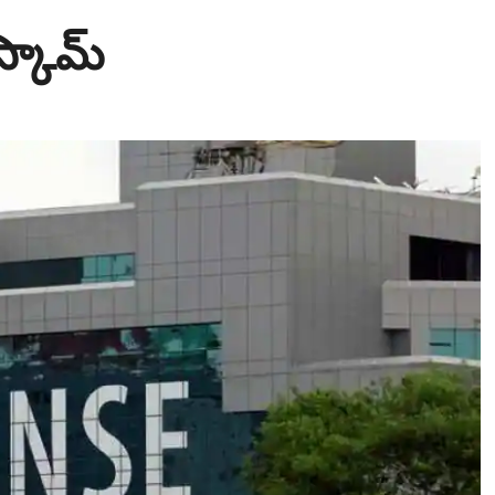
స్కామ్