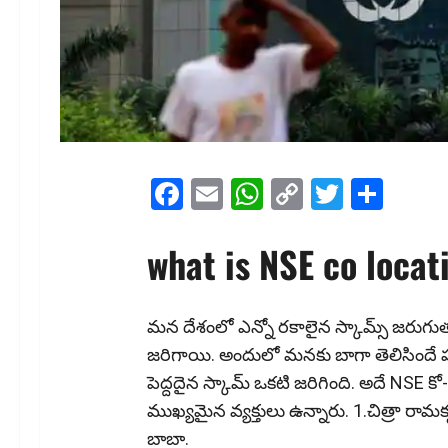
Facebook
Email
WhatsApp
Copy
Twitter
Shar
Link
what is NSE co loca
మన దేశంలో ఎన్నో రకాలైన స్కామ్స్ జరుగుతున్
జరిగాయి. అందులో మనకు బాగా తెలిసిందే హర్
పెద్దదైన స్కామ్ ఒకటి జరిగింది. అదే NSE కో
ముఖ్యమైన వ్యక్తులు ఉన్నారు. 1.చిత్రా రా
బాబా.