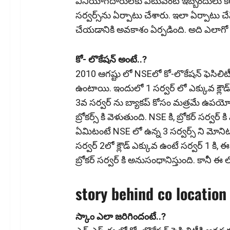
వినియోగ‌దారుల‌కు ఎటువంటి ఇబ్బందులు క
స‌ర్వ‌ర్స్‌ను ఏర్పాటు చేశారు. ఇలా ఏర్పాటు చ
చేయ‌డానికి అవ‌కాశం ఏర్ప‌డింది. అది ఎలాగో 
కో- లొకేష‌న్ అంటే..?
2010 ఆగష్టు లో NSEలో కో-లొకేషన్ ఫెసిలిటీ
ఉంటాయి. ఇందులో 1 సర్వర్ లో ఎక్కువ‌ క్లౌడ్
3వ సర్వర్ ను బ్యాకప్ కోసం మత్రమే ఉపయోగిస
బ్రోకర్స్ కి వెళుతుంది. NSE కి, బ్రోకర్ సర్వర
ఏమిటంటే NSE లో ఉన్న 3 సర్వర్స్ ని మోనిటర్ 
సర్వర్ 2లో క్లౌడ్ ఎక్కువ ఉంటే సర్వర్ 1 కి
బ్రోకర్ సర్వర్ కి అనుసంధానిస్తుంది. కానీ
story behind co locatio
స్కాం ఎలా జ‌రిగిందంటే..?