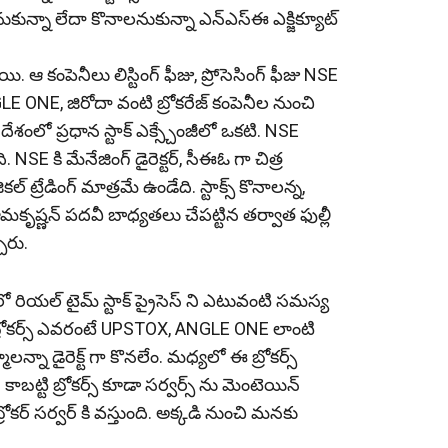
ాలనుకున్నా లేదా కొనాలనుకున్నా ఎన్ఎస్ఈ ఎక్జిక్యూట్
యి. ఆ కంపెనీలు లిస్టింగ్ ఫీజు, ప్రోసెసింగ్ ఫీజు NSE
E ONE, జిరోదా వంటి బ్రోకరేజ్ కంపెనీల నుంచి
ేశంలో ప్రధాన స్టాక్ ఎక్స్చేంజీలో ఒకటి. NSE
 NSE కి మేనేజింగ్ డైరెక్టర్, సీఈఓ గా చిత్ర
 ట్రేడింగ్ మాత్రమే ఉండేది. స్టాక్స్ కొనాలన్న,
రామకృష్ణన్ పదవీ బాధ్య‌తలు చేపట్టిన తర్వాత ఫుల్లీ
చారు.
 రియల్ టైమ్ స్టాక్ ప్రైసెస్ ని ఎటువంటి సమస్య
్టాక్ బ్రోకర్స్ ఎవరంటే UPSTOX, ANGLE ONE లాంటి
న్నా డైరెక్ట్ గా కొనలేం. మధ్య‌లో ఈ బ్రోకర్స్
. కాబట్టి బ్రోకర్స్ కూడా సర్వర్స్ ను మెంటెయిన్
్రోకర్ సర్వర్ కి వస్తుంది. అక్కడి నుంచి మనకు