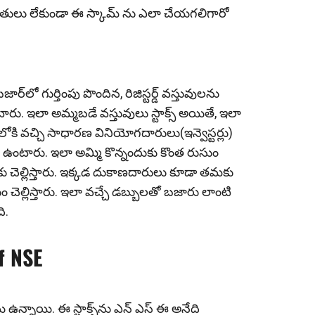
తులు లేకుండా ఈ స్కామ్ ను ఎలా చేయగలిగారో
లో గుర్తింపు పొందిన‌, రిజిస్ట‌ర్డ్ వ‌స్తువుల‌ను
. ఇలా అమ్మ‌బడే వ‌స్తువులు స్టాక్స్ అయితే, ఇలా
్‌లోకి వ‌చ్చి సాధార‌ణ వినియోగ‌దారులు(ఇన్వెస్ట‌ర్లు)
 ఉంటారు. ఇలా అమ్మి కొన్నందుకు కొంత రుసుం
చెల్లిస్తారు. ఇక్క‌డ దుకాణ‌దారులు కూడా త‌మ‌కు
ల్లిస్తారు. ఇలా వ‌చ్చే డ‌బ్బుల‌తో బ‌జారు లాంటి
ి.
f NSE
 ఉన్నాయి. ఈ స్టాక్స్‌ను ఎన్ ఎస్ ఈ అనేది