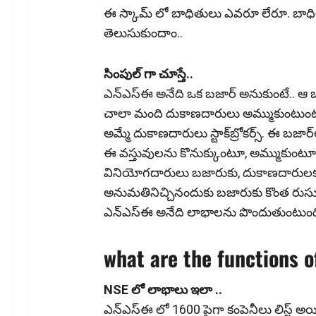
ఈ స్కామ్ లో బాధితులు ఎవరూ లేరూ. బాధి
తెలుసుకుందాం..
సింపుల్ గా చూస్తే..
ఎన్ఎస్ఈ అనేది ఒక బ‌జార్ అనుకుంటే.. ఆ బ‌జార్‌
చాలా మంది దుకాణ‌దారులు అమ్ముకుంటుంటారు
అమ్మే దుకాణ‌దారులు స్టాక్‌బ్రోక‌ర్స్‌. ఈ బ‌జార
ఈ వ‌స్తువుల‌ను కొనుక్కుంటూ, అమ్ముకుంటూ
వినియోగ‌దారులు బ‌జారుకు, దుకాణ‌దారుల‌కు 
అనుమ‌తినిచ్చినందుకు బ‌జారుకు కొంత రుసుం చె
ఎన్ఎస్ఈ అనేది లాభాల‌ను పొందుతుంటుంద
what are the functions o
NSE లో లాభాలు ఇలా ..
ఎన్ఎస్ఈ లో 1600 పైగా కంపెనీలు లిస్ట్ అయి