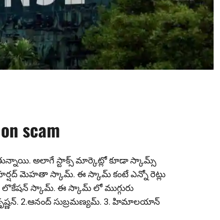
e
tion scam
నాయి. అలాగే స్టాక్స్ మార్కెట్లో కూడా స్కామ్స్
షద్ మెహతా స్కామ్. ఈ స్కామ్ కంటే ఎన్నో రెట్లు
- లొకేషన్ స్కామ్. ఈ స్కామ్ లో ముగ్గురు
మకృష్ణన్. 2.ఆనంద్ సుబ్రమణ్యమ్. 3. హిమాలయాన్