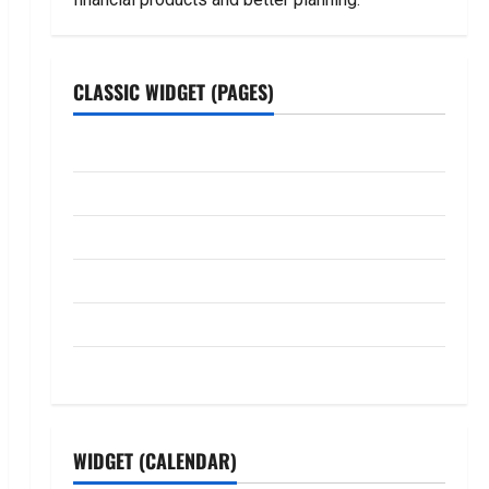
CLASSIC WIDGET (PAGES)
ABOUT US
Contact Us
dhanammoolam.com
Disclaimer
HOME
Privacy Policy
WIDGET (CALENDAR)