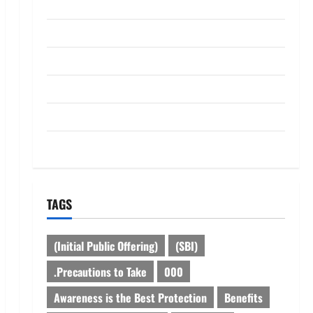
ABOUT US
Contact Us
dhanammoolam.com
Disclaimer
HOME
Privacy Policy
TAGS
(Initial Public Offering)
(SBI)
.Precautions to Take
000
Awareness is the Best Protection
Benefits