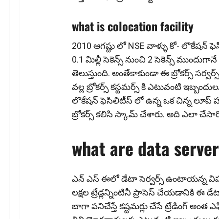
what is colocation facility
2010 ఆగష్టు లో NSE వాళ్ళు కో- లొకేషన్ ఫెసిలి
0.1 మిల్లీ సెకెన్స్ నుంచి 2 సెకెన్స్ ముందుగాన
తెలుస్తుంది. అంతేకాకుండా ఈ బ్రోకర్స్ సర్వర
వల్ల బ్రోకర్స్ కస్టమర్స్ కి ఎటువంటి ఇబ్బం
లొకేషన్ ఫెసిలిటీస్ లో ఉన్న ఒక చిన్న లూప్
బ్రోకర్స్ కలిసి స్కామ్ చేశారు. అది ఎలా చేసారో నె
what are data server
ఎన్ ఎస్ ఈలో డేటా సెర్వ‌ర్స్ ఉంటాయ‌న్న విష‌
ల‌క్ష‌ల ట్రేడ్ల‌న్నింటినీ ప్రాసెస్ చేయ‌డానికి 
బాగా ప‌నిచేస్తే క‌ష్ట‌మ‌ర్లు చేసే ట్రేడింగ్ 