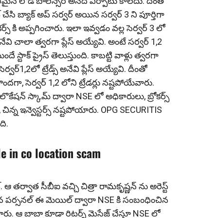
ర‌మైన లోడ్ బాలెన్స‌ర్ అనేది ఏర్పాటు కాలేదు. దీంతో
్ చేసి బ్యాక్ అప్ సర్వర్ అయిన సర్వర్ 3 ని పూర్తిగా
స్ కి అప్ప‌గించారు. ఇలా ఇవ్వ‌డం వ‌ల్ల సెర్వ‌ర్ 3 లో
స్ అనేవి చాలా త్వ‌ర‌గా ప్లేస్ అయ్యేవి. అంటే సర్వర్ 1,2
 స్టాక్ ప్రైస్ తెలుస్తుంది. కాబ‌ట్టి వాళ్లు త్వ‌ర‌గా
్వ‌ర్1,2లో ట్రేడ్స్ అనేవి ప్లేస్ అయ్యేవి. దీంతో
‌గా, సెర్వ‌ర్ 1,2 లోని ట్రేడ‌ర్లు న‌ష్ట‌పోయేవారు.
ొకేషన్ స్కామ్ ద్వారా NSE లో అధికారులు, బ్రోకర్స్
, చిన్న ఇన్వెస్టర్స్ నష్టపోయారు. OPG SECURITIS
ది.
le in co location scam
ఆ తర్వాత సీబీఐ వచ్చి చిత్రా రామకృష్ణన్ ను అరెస్ట్
 తన పర్సనల్ ఈ మెయిల్ ద్వారా NSE కి సంబంధించిన
 ఆ బాబా కూడా రిటర్న్ మెసేజ్ చేస్తూ NSE లో