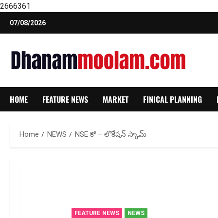
2666361
Skip
07/08/2026
to
content
HOME
FEATURE NEWS
MARKET
FINICAL PLANNING
Home
NEWS
NSE కో – లొకేషన్ స్కామ్
FEATURE NEWS
NEWS