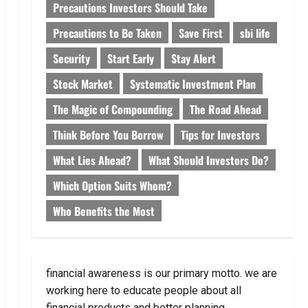
Precautions Investors Should Take
Precautions to Be Taken
Save First
sbi life
Security
Start Early
Stay Alert
Stock Market
Systematic Investment Plan
The Magic of Compounding
The Road Ahead
Think Before You Borrow
Tips for Investors
What Lies Ahead?
What Should Investors Do?
Which Option Suits Whom?
Who Benefits the Most
financial awareness is our primary motto. we are
working here to educate people about all
financial products and better planning.