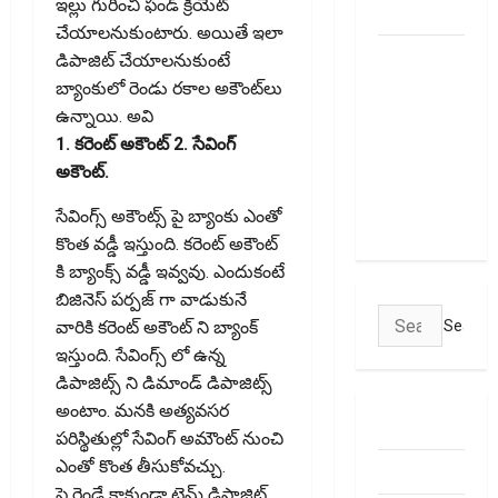
ఇల్లు గురించి ఫండ్ క్రియేట్
January 1
చేయాల‌నుకుంటారు. అయితే ఇలా
మీ ఎల్‌ఐసీ
డిపాజిట్ చేయాల‌నుకుంటే
పాలసీ
బ్యాంకులో రెండు ర‌కాల అకౌంట్‌లు
నంబర్
ఉన్నాయి. అవి
పోయిందా?
1. కరెంట్ అకౌంట్ 2. సేవింగ్
ఆన్‌లైన్‌లో
అకౌంట్.
సులభంగా
సేవింగ్స్ అకౌంట్స్ పై బ్యాంకు ఎంతో
తెలుసుకోండిలా!
కొంత వడ్డీ ఇస్తుంది. కరెంట్ అకౌంట్
కి బ్యాంక్స్ వడ్డీ ఇవ్వవు. ఎందుకంటే
బిజినెస్ పర్పజ్ గా వాడుకునే
Search
వారికి కరెంట్ అకౌంట్ ని బ్యాంక్
for:
ఇస్తుంది. సేవింగ్స్ లో ఉన్న
డిపాజిట్స్ ని డిమాండ్ డిపాజిట్స్
అంటాం. మనకి అత్యవసర
ABOUT US
పరిస్థితుల్లో సేవింగ్ అమౌంట్ నుంచి
ఎంతో కొంత‌ తీసుకోవచ్చు.
Contact Us
పై రెండే కాకుండా టైమ్ డిపాజిట్