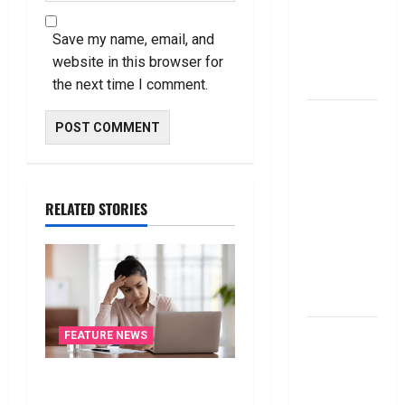
అమ‌లు
కానున్న కొత్త
Save my name, email, and
నిబంధ‌న‌లు
website in this browser for
ఇవే
the next time I comment.
మేజిక్ ఆఫ్
థింకింగ్ బిగ్
బుక్ స‌మ‌రీ
తెలుగు the
magic of
RELATED STORIES
thinking big
book
summery
telugu
దీపావళి
FEATURE NEWS
2025: టాప్
15 స్టాక్
ఐటీ రిటర్న్స్‌లో ఫేక్‌ డిడక్షన్స్‌
ఐడియాస్ ..