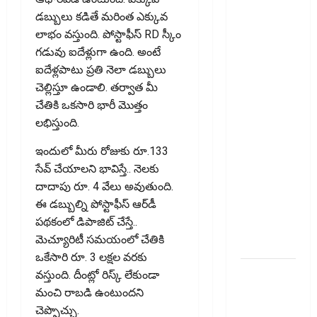
చేస్తే
డబ్బులు కడితే మరింత ఎక్కువ
ఏమవుతుంది?
లాభం వస్తుంది. పోస్టాఫీస్ RD స్కీం
Do Unused
గడువు ఐదేళ్లుగా ఉంది. అంటే
Bank
ఐదేళ్లపాటు ప్రతి నెలా డబ్బులు
Accounts
చెల్లిస్తూ ఉండాలి. తర్వాత మీ
Lower Your
చేతికి ఒకసారి భారీ మొత్తం
CIBIL
లభిస్తుంది.
Score?
ఇందులో మీరు రోజుకు రూ.133
What
సేవ్ చేయాలని భావిస్తే.. నెలకు
Happens If
దాదాపు రూ. 4 వేలు అవుతుంది.
You Close
ఈ డబ్బుల్ని పోస్టాఫీస్ ఆర్‌డీ
an Old
పథకంలో డిపాజిట్ చేస్తే..
Credit
మెచ్యూరిటీ సమయంలో చేతికి
Card?
ఒకేసారి రూ. 3 లక్షల వరకు
జీవిత బీమా
వస్తుంది. దీంట్లో రిస్క్ లేకుండా
ప్రీమియం
మంచి రాబడి ఉంటుందని
గడువు
చెప్పొచ్చు.