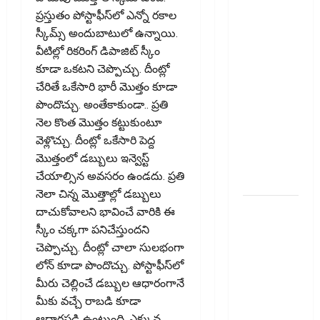
బిల్లులో కొత్త
ప్ర‌స్తుతం పోస్టాఫీస్‌లో ఎన్నో రకాల
మార్పు.. !!
స్కీమ్స్ అందుబాటులో ఉన్నాయి.
GST Details
వీటిల్లో రికరింగ్ డిపాజిట్ స్కీం
of the Final
కూడా ఒకటని చెప్పొచ్చు. దీంట్లో
Recipient
చేరితే ఒకేసారి భారీ మొత్తం కూడా
Now
పొందొచ్చు. అంతేకాకుండా.. ప్రతి
Mandatory..
నెల కొంత మొత్తం కట్టుకుంటూ
New
వెళ్లొచ్చు. దీంట్లో ఒకేసారి పెద్ద
Change in
మొత్తంలో డబ్బులు ఇన్వెస్ట్
E-Way Bill
చేయాల్సిన అవసరం ఉండదు. ప్రతి
Rules!!
నెలా చిన్న మొత్తాల్లో డబ్బులు
వాడని
దాచుకోవాలని భావించే వారికి ఈ
బ్యాంకు
స్కీం చక్కగా పనిచేస్తుందని
ఖాతాలతో
చెప్పొచ్చు. దీంట్లో చాలా సులభంగా
సిబిల్‌ స్కోర్‌
లోన్ కూడా పొందొచ్చు. పోస్టాఫీస్‌లో
తగ్గుతుందా?
మీరు చెల్లించే డబ్బుల ఆధారంగానే
పాత క్రెడిట్‌
మీకు వచ్చే రాబడి కూడా
కార్డును క్లోజ్‌
ఆధారపడి ఉంటుంది. ఎక్కువ