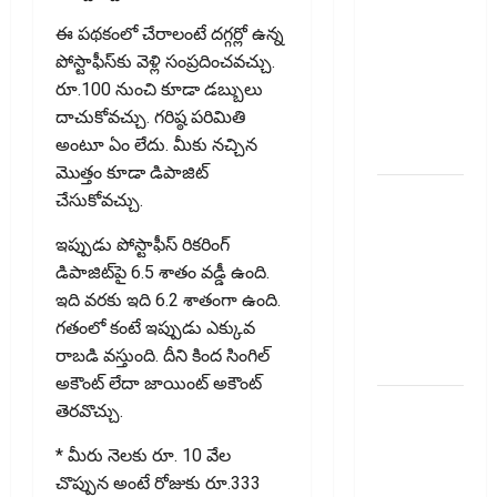
దాటితే
ఈ ప‌థ‌కంలో చేరాలంటే దగ్గర్లో ఉన్న
ఏమవుతుంది?
పోస్టాఫీస్‌కు వెళ్లి సంప్ర‌దించ‌వ‌చ్చు.
ఒక చిన్న
రూ.100 నుంచి కూడా డబ్బులు
నిర్లక్ష్యంతో
దాచుకోవచ్చు. గరిష్ఠ పరిమితి
ల‌క్ష‌లు
అంటూ ఏం లేదు. మీకు నచ్చిన
కోల్పోతామా?
మొత్తం కూడా డిపాజిట్
స్టాక్‌
చేసుకోవచ్చు.
ఎక్స్ఛేంజీలు,
ఇప్పుడు పోస్టాఫీస్ రికరింగ్
క్లియరింగ్‌
డిపాజిట్‌పై 6.5 శాతం వడ్డీ ఉంది.
కార్పొరేషన్లకు
ఇది వరకు ఇది 6.2 శాతంగా ఉంది.
విడివిడిగా
గతంలో కంటే ఇప్పుడు ఎక్కువ
సెబీ కొత్త
రాబడి వస్తుంది. దీని కింద సింగిల్
నిబంధనలు
అకౌంట్ లేదా జాయింట్ అకౌంట్
టెక్నోక్రాఫ్ట్
తెరవొచ్చు.
వెంచర్స్
* మీరు నెలకు రూ. 10 వేల
ఐపీఓ: షార్ట్
చొప్పున అంటే రోజుకు రూ.333
టర్మ్