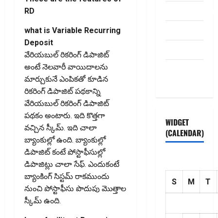
dhanammoolam.
RD
Disclaimer
what is Variable Recurring
Deposit
HOME
వేరియబుల్ రికరింగ్ డిపాజిట్
అంటే నెలవారీ వాయిదాలను
Privacy
మార్చుకునే ఎంపికతో కూడిన
Policy
రికరింగ్ డిపాజిట్ పథకాన్ని
వేరియబుల్ రికరింగ్ డిపాజిట్
పథకం అంటారు. ఇది కొత్తగా
WIDGET
వచ్చిన స్కీమ్. ఇది చాలా
(CALENDAR)
బ్యాంకుల్లో ఉంది. బ్యాంకుల్లో
డిపాజిట్ కంటే పోస్టాఫీసుల్లో
డిపాజిట్లు చాలా సేఫ్. ఎందుకంటే
బ్యాంకింగ్ సిస్టమ్ రాకముందు
S
M
T
నుంచి పోస్టాఫీసు పొదుపు మొత్తాల
స్కీమ్ ఉంది.