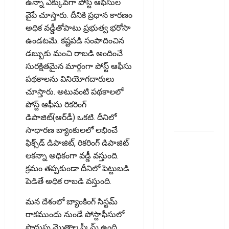
ఉన్నా ఎక్కువగా పోస్ట్‌ ఆఫీసుల
భార‌మైన
వైపే చూస్తారు. దీనికి ప్రధాన కారణం
కుటుంబ
అధిక వడ్డీతోపాటు ప్రభుత్వ భరోసా
బడ్జెట్ !!
ఉండటమే. కష్టపడి సంపాదించిన
Rising
డబ్బుకు మంచి రాబడి అందించే
Cooking
సురక్షితమైన మార్గంగా పోస్ట్‌ ఆఫీసు
Costs..
పథకాలను వినియోగదారులు
Growing
చూస్తారు. అటువంటి పథకాలలో
Burden on
పోస్ట్‌ ఆఫీసు రికరింగ్‌
Family
డిపాజిట్‌(ఆర్‌డీ) ఒకటి. దీనిలో
Budgets!!
సాధారణ బ్యాంకులలో లభించే
సరుకు
ఫిక్స్‌డ్‌ డిపాజిట్‌, రికరింగ్‌ డిపాజిట్‌
అంతిమంగా
లకన్నా అధికంగా వడ్డీ వస్తుంది.
చేరే వ్యక్తి
క్రమం తప్పకుండా దీనిలో పెట్టుబడి
జీఎస్‌టీ
పెడితే అధిక రాబడి వస్తుంది.
వివరాలు
మన దేశంలో బ్యాంకింగ్ సిస్టమ్
తప్పనిసరి..
రాకముందు నుండే పోస్టాఫీసులో
ఈ-వే
పొదుపు మొత్తాల స్కీమ్ ఉంది.