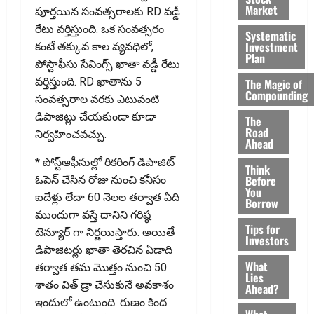
Market
పూర్తయిన సంవత్సరాలకు RD వడ్డీ
రేటు వర్తిస్తుంది. ఒక సంవత్సరం
Systematic
Investment
కంటే తక్కువ కాల వ్యవధిలో,
Plan
పోస్టాఫీసు సేవింగ్స్ ఖాతా వడ్డీ రేటు
వర్తిస్తుంది. RD ఖాతాను 5
The Magic of
Compounding
సంవత్సరాల వరకు ఎటువంటి
డిపాజిట్లు చేయకుండా కూడా
The
Road
నిర్వహించవచ్చు.
Ahead
* పోస్ట్ఆఫీసుల్లో రికరింగ్ డిపాజిట్
Think
Before
ఓపెన్ చేసిన రోజు నుంచి కనీసం
You
ఐదేళ్లు లేదా 60 నెలల తర్వాత ఏది
Borrow
ముందుగా వస్తే దానిని గరిష్ఠ
Tips for
టెన్యూర్ గా నిర్ణయిస్తారు. అయితే
Investors
డిపాజిటర్లు ఖాతా తెరచిన ఏడాది
What
తర్వాత తమ మొత్తం నుంచి 50
Lies
శాతం విత్ డ్రా చేసుకునే అవకాశం
Ahead?
ఇందులో ఉంటుంది. రుణం కింద