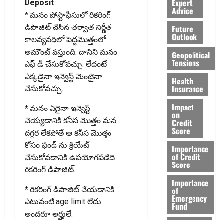
Expert
Deposit
Advice
* మనం పోస్టాఫీసులో రికరింగ్
డిపాజిట్ చేసిన తర్వాత నిర్ణీత
Future
Outlook
కాలవ్యవధిలో పెద్దమొత్తంలో
అమౌంట్ వస్తుంది. దానిని మనం
Geopolitical
Tensions
ఎఫ్ డీ చేసుకోవచ్చు. లేదంటే
ఎక్క‌డైనా ఇన్వెస్ట్ మెంటైనా
Health
Insurance
చేసుకోవచ్చు.
Impact
* మనం ఏదైనా ఇన్వెస్ట్
on
చెయ్యడానికి కనీస మొత్తం మన
Credit
Score
దగ్గర లేకపోతే ఆ కనీస మొత్తం
కోసం ఫండ్ ను క్రియేట్
Importance
of Credit
చేసుకోవడానికి ఉపయోగపడేది
Score
రికరింగ్ డిపాజిట్.
Importance
of
* రికరింగ్ డిపాజిట్ చేయ‌డానికి
Emergency
ఎటువంటి age limit లేదు.
Fund
అందరూ అర్హులే.