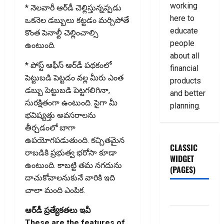
working
* నెల‌వారీ ఆర్‌డీ చెల్లిస్తున్న‌ప్ప‌డు
here to
ఒక‌నెల డ‌బ్బులు క‌ట్ట‌డం మ‌ర్చిపోతే
educate
కొంత పెనాల్టీ చెల్లించాల్సి
people
ఉంటుంది.
about all
* పోస్ట్ ఆఫీస్ ఆర్‌డీ పథకంలో
financial
పెట్టుబడి పెట్టడం వల్ల మీరు ఎంత
products
డబ్బు పెట్టుబడి పెట్టగలిగినా,
and better
సురక్షితంగా ఉంటుంది. పైగా మీ
planning.
భవిష్యత్తు అవసరాలను
తీర్చడంలో బాగా
ఉపయోగపడుతుంది. కచ్చితమైన
CLASSIC
రాబడికి ప్రభుత్వ భరోసా కూడా
WIDGET
ఉంటుంది. కాబట్టి తమ నగదును
(PAGES)
దాచుకోవాలనుకునే వారికి ఇది
చాలా మంది ఎంపిక.
ABOUT US
ఆర్‌డీ ప్ర‌త్యేక‌తలు ఇవీ
Contact Us
These are the features of