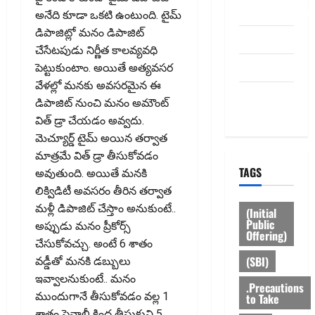
dhanammoolam.
అనేది కూడా ఒక‌టి ఉంటుంది. టైమ్
డిపాజిట్లో మనం డిపాజిట్
Disclaimer
చేసేటపుడు నిర్ణీత కాల‌వ్య‌వ‌ధి
HOME
పెట్టుకుంటాం. అయితే అత్య‌వ‌స‌ర
వేళ‌ల్లో మ‌న‌కు అవసరమైన ఈ
Privacy
డిపాజిట్ నుంచి మ‌నం అమౌంట్
Policy
విత్ డ్రా చేయ‌డం అవ్వ‌దు.
మెచ్యూర్డ్ టైమ్ అయిన తర్వాత
మాత్రమే విత్ డ్రా తీసుకోవడం
TAGS
అవుతుంది. అయితే మనకి
లిక్విడిటీ అవసరం తీరిన‌ తర్వాత
మళ్లీ డిపాజిట్ చేస్తాం అనుకుంటే..
(Initial
Public
అప్పుడు మనం ప్రీకోర్స్
Offering)
చేసుకోవచ్చు. అంటే 6 శాతం
(SBI)
వడ్డీతో మ‌న‌కి డబ్బులు
ఇవ్వాలనుకుంటే.. మనం
.Precautions
ముందుగానే తీసుకోవడం వల్ల 1
to Take
శాతం పెనాల్టీ కింద తీసుకుని 5