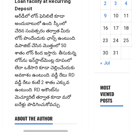
Loan facility at Recurring
2
3
4
Deposit
9
10
11
ఆర్‌డీలో లోన్ ఫెసిలిటీ కూడా
అందుబాటులో ఉంది. స్కీంలో
16
17
18
చేరిన సంవత్సరం తర్వాత మీరు
లోన్ పొందేందుకు ఛాన్స్ ఉంటుంది.
23
24
25
డిపాజిట్ చేసిన మొత్తంలో 50
30
31
శాతం లోన్ కింద ఇస్తారు. తీసుకున్న
లోన్‌ను ఇన్‌స్టాల్‌మెంట్ల రూపంలో
« Jul
లేదా ఒకేసారి కూడా చెల్లించేందుకు
అవకాశం ఉంటుంది. వడ్డీ రేటు RD
వడ్డీ రేటు కంటే 2 శాతం ఎక్కువ
MOST
ఉంటుంది. RD అకౌంట్‌ను
VIEWED
మెచ్యూరిటీ తర్వాత కూడా మరో
POSTS
ఐదేళ్లు పొడిగించుకోవచ్చు.
జీరో టు వ‌న్
ABOUT THE AUTHOR
బుక్ స‌మ‌రీ
తెలుగు