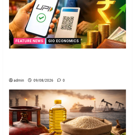
FEATURE NEWS
GIO ECONOMICS
యూపీఐ లావాదేవీలన్నీ ఉచితమే! క్లారిటీ ఇచ్చిన కేంద్ర
స‌ర్కారు!! All UPI Transactions Remain Free! Centre
Government Clarifies!!
admin
09/08/2026
0