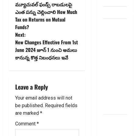
account
మ్యూచువల్ ఫండ్స్‌ రాబ‌డుల‌పై
o
ఎంత పన్ను చెల్లించాలి How Much
dhanammoolam.
Tax on Returns on Mutual
s
చిట్ ఫండ్‌,
Funds?
Mutual
t
Next:
Fund SIP లో
New Changes Effective From 1st
n
ఏది అధిక
June 2024 జూన్ 1 నుంచి అమ‌లు
లాభ‌దాయకం
కానున్న కొత్త నిబంధ‌న‌లు ఇవే
a
Chit Funds
vs Mutual
v
Fund SIP..
i
Which is
Leave a Reply
the Better
g
Your email address will not
Investment
be published.
Required fields
Option
a
are marked
*
పర్సనల్
t
Comment
*
లోన్
తీసుకోవాల‌నుకుం