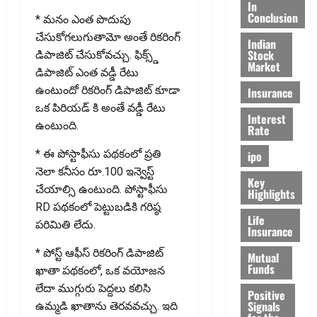
In
Conclusion
* మనం ఎంత పొదుపు
చేసుకోగలుగుతామో అంతే రికరింగ్
Indian
Stock
డిపాజిట్ చేసుకోవచ్చు. ఫిక్స్డ్
Market
డిపాజిట్ ఎంత వడ్డీ రేటు
ఉంటుందో రికరింగ్ డిపాజిట్ కూడా
Insurance
ఒక పిరియడ్ కి అంతే వడ్డీ రేటు
Interest
ఉంటుంది.
Rate
* ఈ పోస్టాఫీసు పథకంలో ప్రతి
ipo
నెలా కనీసం రూ.100 ఇన్వెస్ట్
Key
చేయాల్సి ఉంటుంది. పోస్టాఫీసు
Highlights
RD పథకంలో పెట్టుబడికి గరిష్ఠ
Life
పరిమితి లేదు.
Insurance
* పోస్ట్ ఆఫీస్ రికరింగ్ డిపాజిట్
Mutual
Funds
ఖాతా పథకంలో, ఒక వయోజన
లేదా ముగ్గురు పెద్దలు కలిసి
Positive
Signals
ఉమ్మడి ఖాతాను తెరవవచ్చు. ఇది