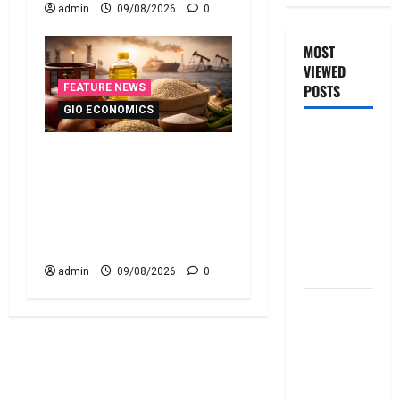
admin
09/08/2026
0
MOST
VIEWED
POSTS
FEATURE NEWS
GIO ECONOMICS
జీరో టు వ‌న్
పెరుగుతున్న వంట ఖర్చులు ..
బుక్ స‌మ‌రీ
భార‌మైన కుటుంబ బడ్జెట్ !!
తెలుగు
Rising Cooking Costs..
ZERO TO
Growing Burden on Family
ONE book
Budgets!!
summery
telugu
admin
09/08/2026
0
బ్యాంకుల్లో
మోసపోవ‌ద్దు..
జాగ్ర‌త్త‌ Be
careful in
Banks