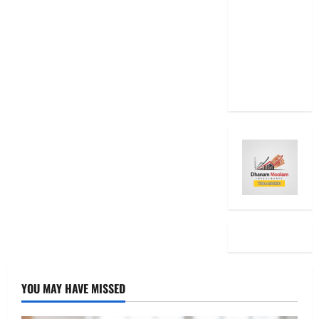
Even After
RBI Rate
Cut, Is Your
EMI Still
the Same
YOU MAY HAVE MISSED