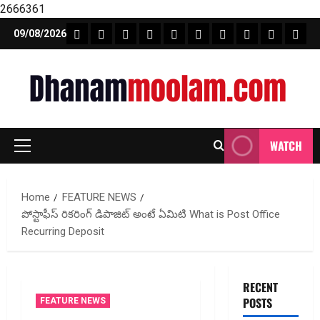
2666361
Skip
FEATURE NEWS
FINICAL PLANNING
MARKET
INVESTMENTS
NEWS
INSURANCE
MUTUAL FUND
MONEY TIP
BOOKS
Unca
09/08/2026
to
content
WATCH
Primary
Menu
Home
FEATURE NEWS
పోస్టాఫీస్ రిక‌రింగ్ డిపాజిట్ అంటే ఏమిటి What is Post Office
Recurring Deposit
RECENT
POSTS
FEATURE NEWS