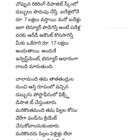
చొప్పున రికరింగ్ డిపాజిట్ స్కీంలో
ఇన్‌వెస్టర్లు
డబ్బులు పొదుపు చేస్తే.. ఐదేళ్లలోనే
అప్లై
రూ. 7 లక్షలు వస్తాయి. మరో ఐదేళ్లు
చేయవచ్చా?
ఇలా టెన్యూర్ పొడిగిస్తే అంటే పదేళ్ల
రికవరీ
వరకు ఆర్‌డీ అకౌంట్ కొనసాగిస్తే
ఏజెంట్లపై
మీకు ఒకేసారి రూ. 17 లక్షలు
ఆర్‌బీఐ
అందుతాయి. అందుకే
కొరడా..!
ఇన్వెస్ట్‌మెంట్, టెన్యూర్ ఆధారంగా
జనవరి 1
రాబడి మారుతుంది.
నుంచి కొత్త
చాలామంది త‌మ‌ తాతతండ్రుల
నిబంధనలు
నుంచి ఆస్తి రూపంలో వచ్చిన
అమలు..
డబ్బును పోస్టాఫీసులో ఫిక్స్డ్
RBI Cracks
డిపాజి ట్ చేస్తుంటారు.
Down on
మ‌రికొంత‌మంది త‌మ పిల్ల‌ల కోసం
Recovery
వేరేగా ఫండ్‌ను క్రియేట్
Agents..
చేసుకోవాలనుకుంటారు.
New Rules
మ‌రికొంద‌రు పిల్లల పెళ్లిళ్లు లేదా
from