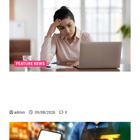
FEATURE NEWS
ఐటీ రిటర్న్స్‌లో ఫేక్‌ డిడక్షన్స్‌ పెట్టారా? AI నిఘాలో
దొరికితే భారీ పెనాల్టీ త‌ప్ప‌దు! Claimed Fake Deductions
in ITRs? Heavy Penalty Awaits If Caught by AI
Surveillance!
admin
09/08/2026
0