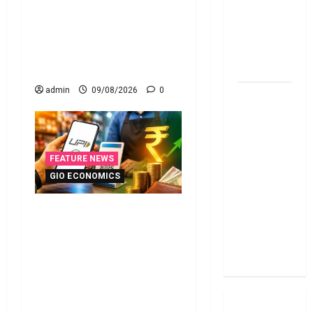
పెట్టారా? AI నిఘాలో దొరికితే
Diwali
భారీ పెనాల్టీ త‌ప్ప‌దు! Claimed
2025: Top
Fake Deductions in ITRs?
15 Stock
Heavy Penalty Awaits If
Ideas
Caught by AI Surveillance!
admin
09/08/2026
0
RBI రేటు
తగ్గించినప్పటికీ
మీ EMI
అలాగే
FEATURE NEWS
ఉందా..
GIO ECONOMICS
Even After
RBI Rate
యూపీఐ లావాదేవీలన్నీ
Cut, Is Your
ఉచితమే! క్లారిటీ ఇచ్చిన కేంద్ర
EMI Still
స‌ర్కారు!! All UPI
the Same
Transactions Remain Free!
Centre Government
Clarifies!!