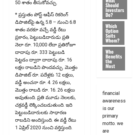
What
50 శాతం తీసుకోవచ్చు.
Should
Investors
Do?
* ప్రస్తుతం పోస్ట్‌ ఆఫీస్‌ రికరింగ్‌
డిపాజిట్‌పై ఉన్న 5.8 – నుంచి 6.8
Which
శాతం వ‌ర‌కూ వ‌చ్చే వడ్డీ రేటు
Option
Suits
ప్రకారం, పెట్టుబడిదారుడు ప్రతి
Whom?
నెలా రూ. 10,000 లేదా ప్రతిరోజూ
Who
దాదాపు రూ. 333 పెట్టుబడి
Benefits
పెట్టడం ద్వారా దాదాపు రూ. 16
the
Most
లక్షల రాబడిని పొందవచ్చు. మొత్తం
డిపాజిట్ రూ. పదేళ్లకు 12 లక్షలు,
వడ్డీ అంచనా రూ. 4. 26 లక్షలు,
మొత్తం రాబడి రూ. 16. 26 లక్షలు
financial
అవుతుంది. ప్రతి మూడు నెలలకు,
awareness
చక్రవడ్డీ లెక్కించబడుతుంది. ఇది
is our
పెట్టుబడిదారులకు సాధారణ
primary
రాబడిని అందిస్తుంది. ఈ వడ్డీ రేటు
motto. we
1 ఏప్రిల్ 2020 నుంచి వర్తిస్తుంది.
are