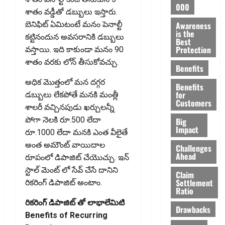
000
శాతం వడ్డీతో డబ్బులు ఇస్తారు.
Awareness
బెనిఫిట్ ఏమిటంటే మనం పెనాల్టీ
is the
కట్టినందున అవసరానికి డబ్బులు
Best
Protection
వస్తాయి. ఇది కాకుండా మనం 90
శాతం వరకు లోన్ తీసుకోవచ్చు.
Benefits
అధిక మొత్తంలో మన దగ్గర
Benefits
for
డబ్బులు లేకపోతే మనకి మంత్లీ
Customers
శాలరీ వచ్చినపుడు ఖర్చులన్నీ
పోగా నెలకి రూ.500 లేదా
Big
Impact
రూ.1000 లేదా మనకి ఎంత వీలైతే
అంత అమౌంట్ వాయిదాల
Challenges
Ahead
రూపంలో డిపాజిట్ చేయొచ్చు. ఇన్
స్టాల్ మెంట్ లో సేవ్ చేసే దానిని
Claim
Settlement
రికరింగ్ డిపాజిట్ అంటాం.
Ratio
రికరింగ్ డిపాజిట్ తో లాభాలేమిటి
Drawbacks
Benefits of Recurring