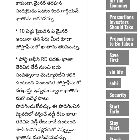
for the
కాకుండా, మైనర్ తరపున
Economy
సంరక్షకుడు పథకం కింద గార్డియన్
Precautions
ఖాతాను తెరవవచ్చు.
Investors
Should Take
* 10 ఏళ్లు పైబడిన ఏ మైనర్
Precautions
అయినా తన పేరు మీద కూడా
to Be Taken
పోస్టాఫీసులో ఖాతాను తెరవవచ్చు.
Save
First
* పోస్ట్ ఆఫీస్ RD పథకం ఖాతా
తెరిచిన తేదీ నుంచి ఐదు
sbi life
సంవత్సరాల మెచ్యూరిటీని కలిగి
sebi
ఉంటుంది. సంబంధిత పోస్టాఫీసులో
దరఖాస్తు ఇవ్వడం ద్వారా ఖాతాను
Security
మరో ఐదేళ్ల పాటు
Start
పొడిగించుకోవచ్చు. ఈ పొడిగించిన
Early
వ్యవధిలో వర్తించే వడ్డీ రేటు ఖాతా
తెరిచిన వడ్డీ రేటులానే ఉంటుంది.
Stay
Alert
పొడిగించిన వ్యవధిలో ఎప్పుడైనా
ఖాతాను మూసివేయవచ్చు.
Stock