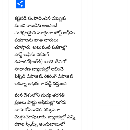
Link
Surveillance!
Share
యూపీఐ
కష్టపడి సంపాదించిన డబ్బుకు
లావాదేవీలన్నీ
మంచి రాబడిని అందించే
ఉచితమే!
సురక్షితమైన మార్గంగా పోస్ట్‌ ఆఫీసు
క్లారిటీ
పథకాలను ఖాతాదారులు
ఇచ్చిన కేంద్ర
చూస్తారు. అటువంటి పథకాల్లో
స‌ర్కారు!! All
పోస్ట్‌ ఆఫీసు రికరింగ్‌
UPI
డిపాజిట్‌(ఆర్‌డీ) ఒకటి. దీనిలో
Transactions
సాధారణ బ్యాంకుల్లో లభించే
Remain
ఫిక్స్‌డ్‌ డిపాజిట్‌, రికరింగ్‌ డిపాజిట్‌
Free!
లకన్నా అధికంగా వడ్డీ వస్తుంది.
Centre
Government
మన దేశంలోని మధ్య తరగతి
Clarifies!!
ప్రజలు పోస్టు ఆఫీసుల్లో నగదు
దాచుకోవడానికి ఎక్కువగా
పెరుగుతున్న
మొగ్గుచూపుతారు. బ్యాంకుల్లో ఎన్ని
వంట
రకాల స్కీమ్స్‌ అందుబాటులో
ఖర్చులు ..