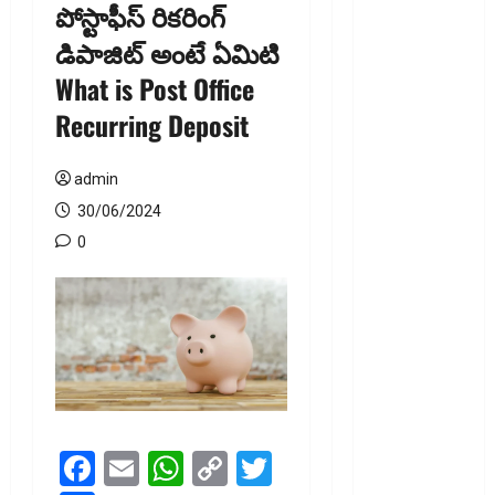
పోస్టాఫీస్ రిక‌రింగ్
ఐటీ
డిపాజిట్ అంటే ఏమిటి
రిటర్న్స్‌లో
What is Post Office
ఫేక్‌ డిడక్షన్స్‌
పెట్టారా? AI
Recurring Deposit
నిఘాలో
దొరికితే భారీ
admin
పెనాల్టీ
30/06/2024
త‌ప్ప‌దు!
0
Claimed
Fake
Deductions
in ITRs?
Heavy
Penalty
Awaits If
Caught by
Facebook
Email
WhatsApp
Copy
Twitter
AI