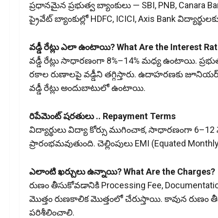
ప్రధానమైన ప్రభుత్వ బ్యాంకులు — SBI, PNB, Canara Ba
ప్రైవేట్ బ్యాంకుల్లో HDFC, ICICI, Axis Bank విద్యార్థ
వడ్డీ రేట్లు ఎలా ఉంటాయి? What Are the Interest Ra
వడ్డీ రేట్లు సాధారణంగా 8%–14% మధ్య ఉంటాయి. ప్రభుత్వ
రకాల రుణాలపై వడ్డీని తగ్గిస్తారు. ఉదాహరణకు జూనియర్, స
వడ్డీ రేట్లు అందుబాటులో ఉంటాయి.
రిపేమెంట్ షరతులు .. Repayment Terms
విద్యార్థులు విద్యా కోర్సు ముగించాక, సాధారణంగా 6–1
ప్రారంభమవుతుంది. చెల్లింపులు EMI (Equated Monthly
ఎలాంటి ఖర్చులు ఉన్నాయి? What Are the Charges?
రుణం తీసుకోవడానికి Processing Fee, Documentation F
మొత్తం రుణకాలిక మొత్తంలో చేరుస్తాయి. కావున రుణం తీస
పరిశీలించాలి.