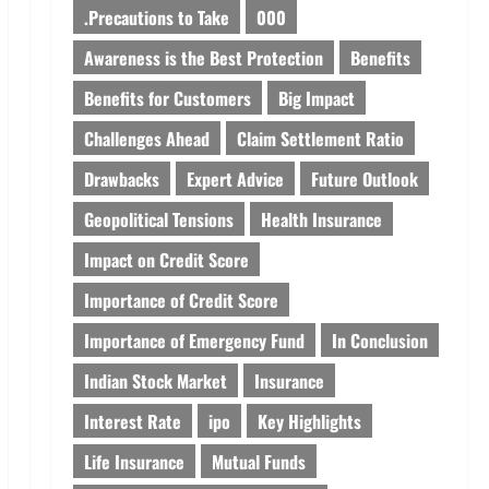
.Precautions to Take
000
Awareness is the Best Protection
Benefits
Benefits for Customers
Big Impact
Challenges Ahead
Claim Settlement Ratio
Drawbacks
Expert Advice
Future Outlook
Geopolitical Tensions
Health Insurance
Impact on Credit Score
Importance of Credit Score
Importance of Emergency Fund
In Conclusion
Indian Stock Market
Insurance
Interest Rate
ipo
Key Highlights
Life Insurance
Mutual Funds