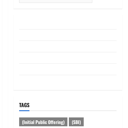
for:
ABOUT US
Contact Us
dhanammoolam.com
Disclaimer
HOME
Privacy Policy
TAGS
(Initial Public Offering)
(SBI)