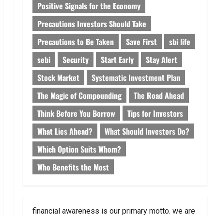
Positive Signals for the Economy
Precautions Investors Should Take
Precautions to Be Taken
Save First
sbi life
sebi
Security
Start Early
Stay Alert
Stock Market
Systematic Investment Plan
The Magic of Compounding
The Road Ahead
Think Before You Borrow
Tips for Investors
What Lies Ahead?
What Should Investors Do?
Which Option Suits Whom?
Who Benefits the Most
financial awareness is our primary motto. we are