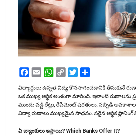
Facebook
Email
WhatsApp
Copy
Twitter
Share
Link
విద్యార్థులు ఉన్నత విద్య కొనసాగించడానికి తీసుకునే ర
ఒక ముఖ్య ఆర్థిక అంశంగా మారింది. ఇలాంటి రుణాలను ప్రభ
ముందు వడ్డీ రేట్లు, రీపేమెంట్ షరతులు, సబ్సిడీ అవకాశా
విద్యా రుణాలు ముఖ్యమైన సాధనం. సరైన ఆర్థిక ప్లానిం
ఏ బ్యాంకులు ఇస్తాయి? Which Banks Offer It?