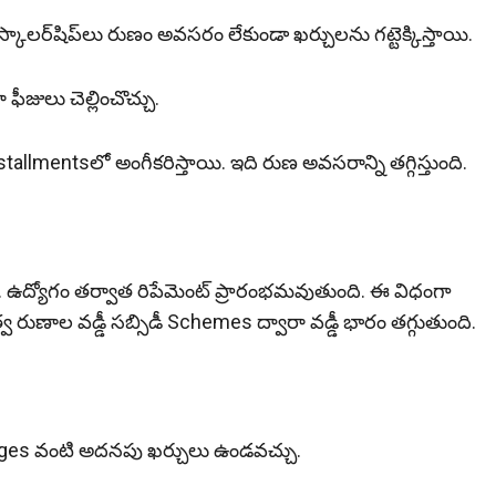
ే స్కాలర్‌షిప్‌లు రుణం అవసరం లేకుండా ఖర్చులను గ‌ట్టెక్కిస్తాయి.
 ఫీజులు చెల్లించొచ్చు.
ు Installments‌లో అంగీకరిస్తాయి. ఇది రుణ అవసరాన్ని తగ్గిస్తుంది.
చు. ఉద్యోగం తర్వాత రిపేమెంట్ ప్రారంభమవుతుంది. ఈ విధంగా
ుణాల వడ్డీ సబ్సిడీ Schemes ద్వారా వడ్డీ భారం తగ్గుతుంది.
rges వంటి అదనపు ఖర్చులు ఉండవచ్చు.