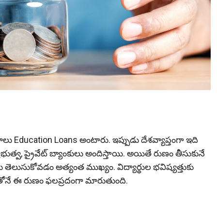
ుణాలు Education Loans అంటారు. ఇప్పుడు దేశవ్యాప్తంగా ఇది
ుత్వ, ప్రైవేట్ బ్యాంకులు అందిస్తాయి. అయితే రుణం తీసుకునే
లు తెలుసుకోవడం అత్యంత ముఖ్యం. విద్యార్థుల భవిష్యత్తుకు
గ్‌తోనే ఈ రుణం ఫలప్రదంగా మారుతుంది.