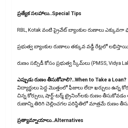
ప్రత్యేక సలహాలు..Special Tips
RBL, Kotak వంటి ప్రైవేట్ బ్యాంకుల రుణాలు ఎక్కువగా ఫాస
ప్రభుత్వ బ్యాంకుల రుణాలు తక్కువ వడ్డీ రేట్లలో లభిస్తాయి
రుణం సబ్సిడీ కోసం ప్రభుత్వ స్కీమ్‌లు (PMSS, Vidya L
ఎప్పుడు రుణం తీసుకోవాలి?..When to Take a Loan?
విద్యార్థులు పెద్ద మొత్తంలో ఫీజులు లేదా ఖర్చులు ఉన్న
చిన్న కోర్సులు, షార్ట్-టర్మ్ ట్రైనింగ్‌లకు రుణం తీసుకో
రుణాన్ని తిరిగి చెల్లించగల పరిస్థితిలో మాత్రమే రుణం త
ప్రత్యామ్నాయాలు..Alternatives