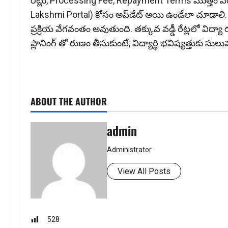
రేట్లు, Processing Fee, Repayment Terms మొత్తం పర
Lakshmi Portal) కోసం అప్‌డేట్‌ అయి ఉండేలా చూడాలి
ప్రక్రియ వేగవంతం అవుతుంది. తక్కువ వడ్డీ రేట్లలో విద్య
ప్లానింగ్ తో రుణం తీసుకుంటే, విద్యార్థి భవిష్యత్తుకు సు
ABOUT THE AUTHOR
admin
Administrator
View All Posts
528