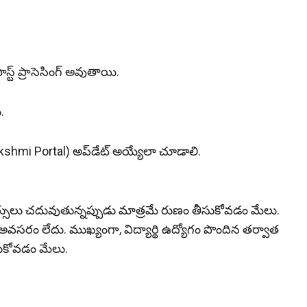
్ట్ ప్రాసెసింగ్ అవుతాయి.
.
akshmi Portal) అప్‌డేట్‌ అయ్యేలా చూడాలి.
 కోర్సులు చదువుతున్నప్పుడు మాత్రమే రుణం తీసుకోవడం మేలు.
వడం అవసరం లేదు. ముఖ్యంగా, విద్యార్థి ఉద్యోగం పొందిన తర్వాత
ీసుకోవడం మేలు.