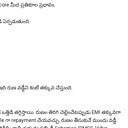
ore మీద ప్రతికూల ప్రభావం.
ిడి ఏర్పడుతుంది.
ఇది రుణ వడ్డీని కంటే తక్కువ చేస్తుంది.
క ఒత్తిడి తగ్గిస్తాయి. రుణం తిరిగి చెల్లించేటప్పుడు EMI తక్కువగా
e గా repayment చేయవచ్చు. రుణం తీసుకునే ముందు వడ్డీ