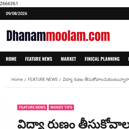
2666361
Skip
09/08/2026
to
content
HOME
FEATURE NEWS
MARKET
FINICAL PLANNING
Home
FEATURE NEWS
విద్యా రుణం తీసుకోవాలనుకుంటున్నార
FEATURE NEWS
MONEY TIPS
విద్యా రుణం తీసుకోవా