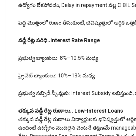
ఉద్యోగం లేకపోవడం, Delay in repayment వల్ల CIBIL Sc
పెద్ద మొత్తంలో రుణం తీసుకుంటే, భవిష్యత్తులో ఆర్థిక ఒత్త
వడ్డీ రేట్ల పరిధి..Interest Rate Range
ప్రభుత్వ బ్యాంకులు: 8%–10.5% మధ్య
ప్రైవేట్ బ్యాంకులు: 10%–13% మధ్య
ప్రభుత్వ సబ్సిడీ స్కీమ్లకు: Interest Subsidy లభిస్తుంది, 
త‌క్కువ వ‌డ్డీ రేట్ల రుణాలు.. Low-Interest Loans
తక్కువ వడ్డీ రేట్ల రుణాలు విద్యార్థులకు భవిష్యత్తులో ఆర్థి
ఉందంటే ఉద్యోగం మొదలైన వెంటనే తక్షణమే manageabl