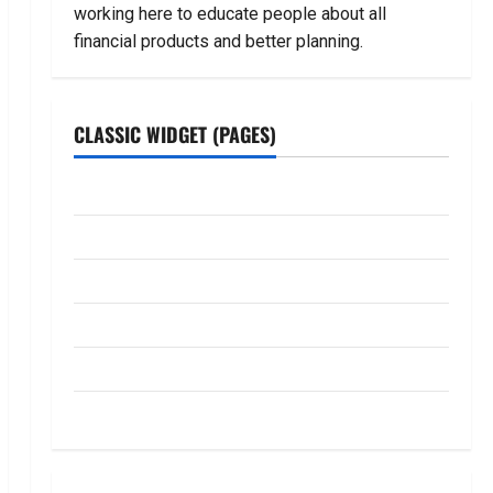
working here to educate people about all
financial products and better planning.
CLASSIC WIDGET (PAGES)
ABOUT US
Contact Us
dhanammoolam.com
Disclaimer
HOME
Privacy Policy