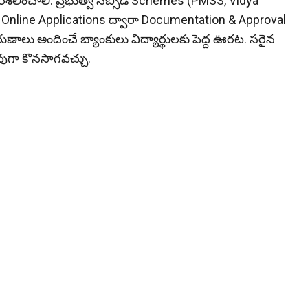
ిశీలించాలి. ప్రభుత్వ సబ్సిడీ Schemes (PMSS, Vidya
. Online Applications ద్వారా Documentation & Approval
ా రుణాలు అందించే బ్యాంకులు విద్యార్థులకు పెద్ద ఊరట. సరైన
లువుగా కొనసాగవచ్చు.