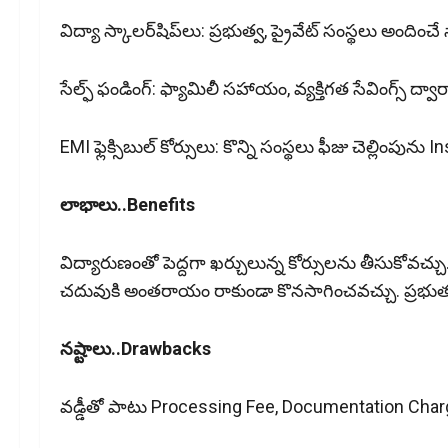
విద్యా స్కాలర్‌షిప్‌లు: ప్రభుత్వ, ప్రైవేట్ సంస్థలు అందించ
సేల్ఫ్ ఫండింగ్: ఫ్యామిలీ సహాయం, వ్యక్తిగత సేవింగ్స్ ద్వారా
EMI ఫ్లెక్సిబుల్ కోర్సులు: కొన్ని సంస్థలు ఫీజు చెల్లింపున
లాభాలు..Benefits
విద్యారుణంతో పెద్దగా ఖర్చులున్న కోర్సులను తీసుకోవచ్
చదువుకి అంతరాయం రాకుండా కొనసాగించవచ్చు. ప్రభుత్వ ర
నష్టాలు..Drawbacks
వడ్డీతో పాటు Processing Fee, Documentation Cha