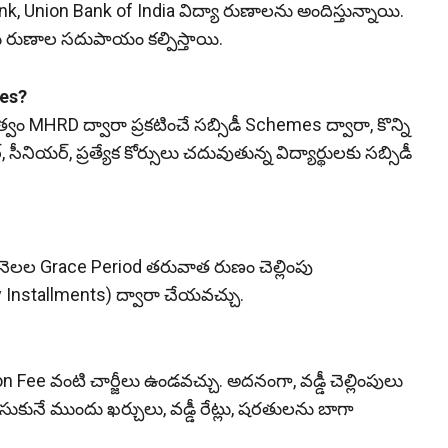
nk, Union Bank of India విద్యా రుణాలను అందిస్తున్నాయి.
ులకు రుణాల సదుపాయం కల్పిస్తాయి.
tes?
ం MHRD ద్వారా ప్రకటించే సబ్సిడీ Schemes ద్వారా, కొన్ని
ీనియర్, ప్రత్యేక కోర్సులు చదువుతున్న విద్యార్థులకు సబ్సిడీ
2 నెలల Grace Period తరువాత రుణం చెల్లింపు
 Installments) ద్వారా చేయవచ్చు.
ee వంటి చార్జీలు ఉండవచ్చు. అదనంగా, వడ్డీ చెల్లింపులు
ుకునే ముందు ఖర్చులు, వడ్డీ రేట్లు, షరతులను బాగా