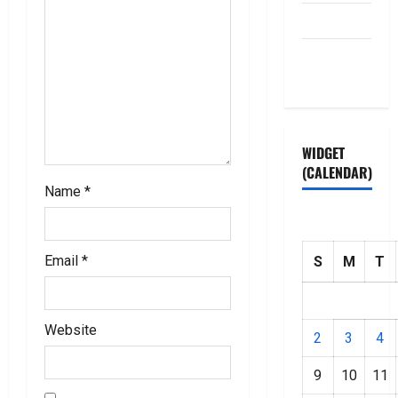
i
HOME
o
Privacy
n
Policy
WIDGET
(CALENDAR)
Name
*
Email
*
S
M
T
Website
2
3
4
9
10
11