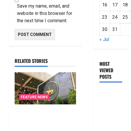
16
17
18
Save my name, email, and
website in this browser for
23
24
25
the next time I comment.
30
31
« Jul
RELATED STORIES
MOST
VIEWED
POSTS
జీరో టు వ‌న్
FEATURE NEWS
బుక్ స‌మ‌రీ
తెలుగు
నాలుగోసారీ.. వడ్డీరేట్లను
ZERO TO
మార్చని ఆర్‌బీఐ.. RBI Holds
ONE book
Interest Rates Steady for
summery