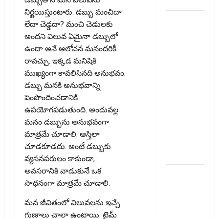
స్టాక్
నిర్ణ‌యిస్తుంటారు. డబ్బు మంచిదా
మీ
లేదా చెడ్డదా? మంచి చెడులకు
వెహిక‌ల్‌కు
అందని విలువ ఏమైనా డబ్బులో
థర్డ్ పార్టీ
ఉందా అనే ఆలోచన మనందరికీ
ఇన్సూరెన్స్
రావచ్చు. ఇక్క‌డ మనిషికి
లేకపోతే
ముఖ్యంగా కావలిసినది అనుభవం.
పెట్రోల్
డబ్బు మనకి అనుభవాన్ని
బంకులో ‘నో
పెంపొందించడానికి
ఫ్యూయల్’!:
ఉపయోగపడుతుంది. అందువల్ల
కేంద్రానికి
మనం డబ్బును అనుభవంగా
సుప్రీం కోర్టు
మాత్రమే చూడాలి. ఆస్తిలా
చారిత్రాత్మక
చూడకూడదు. అంటే డ‌బ్బుకు
ఆదేశాలు
వ్య‌స‌న‌ప‌రులం కాకుండా,
అవ‌స‌రానికి వాడుకునే ఒక
ఆదిత్య బిర్లా
సాధ‌నంగా మాత్ర‌మే చూడాలి.
‘యాక్టివ్
యువ’:
మన జీవితంలో విలువలను ఇచ్చే
ఆరోగ్యకరమైన
గుణాలు చాలా ఉంటాయి. టైమ్