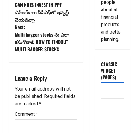
people
CAN NRIS INVEST IN PPF
o
about all
ఎన్ఆర్ఐలు పీపీఎఫ్‌లో ఇన్వెస్ట్
financial
చేయ‌వ‌చ్చా
s
products
Next:
and better
t
Multi bagger stocks ను ఎలా
planning.
కనుగొనాలి HOW TO FINDOUT
n
MULTI BAGGER STOCKS
a
CLASSIC
WIDGET
v
Leave a Reply
(PAGES)
i
Your email address will not
ABOUT US
g
be published.
Required fields
Contact Us
are marked
*
a
Comment
*
dhanammoolam.
t
Disclaimer