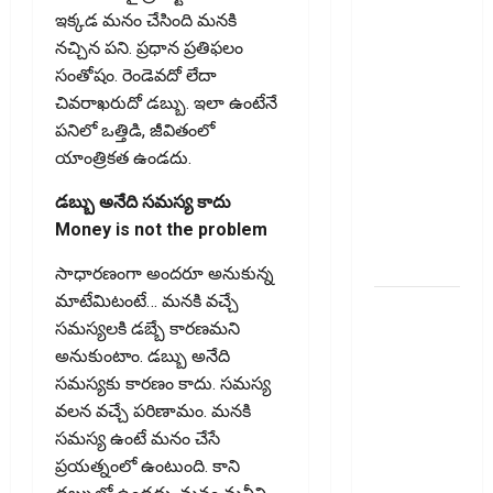
పెరుగుతోంది..
ఇక్క‌డ మ‌నం చేసింది మ‌న‌కి
ఆర్థిక
న‌చ్చిన ప‌ని. ప్ర‌ధాన ప్ర‌తిఫ‌లం
భద్రతకు కొత్త
సంతోషం. రెండెవ‌దో లేదా
బలం..
చివ‌రాఖ‌రుదో డ‌బ్బు. ఇలా ఉంటేనే
Household
ప‌నిలో ఒత్తిడి, జీవితంలో
Savings
యాంత్రిక‌త ఉండ‌దు.
Rise..
డ‌బ్బు అనేది స‌మ‌స్య కాదు
Strengthening
Money is not the problem
Financial
Security
సాధార‌ణంగా అందరూ అనుకున్న
మాటేమిటంటే… మనకి వచ్చే
ఇ20
సమస్యలకి డబ్బే కారణమని
ఇంధనంపై
అనుకుంటాం. డబ్బు అనేది
కొత్త
సమస్యకు కారణం కాదు. సమస్య
సందేహాలు..
వలన వచ్చే పరిణామం. మనకి
ఇంజిన్‌కు
సమస్య ఉంటే మనం చేసే
ముప్పేనా?
ప్రయత్నంలో ఉంటుంది. కాని
Fresh