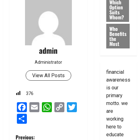
Which
Option
Suits
Whom?
Who
Benefits
the
Most
admin
Administrator
financial
View All Posts
awareness
is our
376
primary
motto. we
Facebook
Email
WhatsApp
Copy
Twitter
are
Link
Share
working
here to
educate
P
Previous: