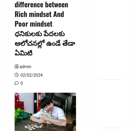
difference between
ఐపీఓ
Rich mindset And
అప్‌డేట్స్:
Poor mindset
తొలి రోజే
దూసుకెళ్లిన
ధ‌నికుల‌కు పేద‌ల‌కు
ఆర్‌డీ
ఆలోచ‌న‌ల్లో ఉండే తేడా
ఇండస్ట్రీస్..
ఏమిటి
మోల్బియో
డయాగ్నస్టిక్స్
ప్రైస్ బ్యాండ్
admin
ఖరారు!
02/02/2024
0
అత్యుత్తమ
జీవిత బీమా
పాలసీ కోసం
చూస్తున్నారా?
అయితే ఇవి
తెలుసుకోండి