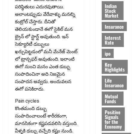
Indian
పరిస్థితులు ఎదురవుతాయి.
Stock
అలాంటప్పుడు వేరేవాళ్ళు మనల్ని
Market
కంట్రోల్ చేస్తారు. దీనితో
Insurance
తెలియకుండానే ఈగో సైకిల్ మన
బ్రైన్ లో స్టార్ట్ అవుతుంది. ఇన్
Interest
Rate
సెక్యూరిటీ డబ్బులు
ఖర్చుపెట్టడంలో మనీ మేనేజ్ మెంట్
ipo
లో ట్రాన్సఫర్ అవుతుంది. ఇలాంటి
Key
ఈగో నుంచి మనం ఎంత డబ్బు
Highlights
సంపాదించినా అది నిజమైన
Life
సంపాదన అవ్వదు. అందువలన
Insurance
ఈగో పనికిరాదు.
Mutual
Funds
Pain cycles
కొంతమంది డబ్బు
Positive
సంపాదించాలంటే శారీరకంగా,
Signals
for the
మానసికంగా కష్టపడవలిసి వస్తుంది.
Economy
వీళ్ళకి డబ్బు వచ్చేది కష్టం నుండి.