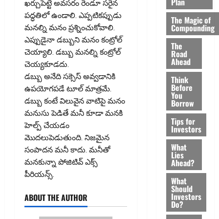
Plan
ఖర్చుపెట్టే అవసరం రెండూ సరైన
పద్ధ‌తిలో ఉండాలి. ఎప్పటికప్పుడు
The Magic of
Compounding
మనల్ని మనం ప్రశ్నించుకోవాలి.
ఎప్పుడైనా డబ్బుని మనం కంట్రోల్
The
చెయ్యాలి. డబ్బు మనల్ని కంట్రోల్
Road
Ahead
చెయ్యకూడదు.
డబ్బు అనేది సక్సెస్ అవ్వడానికి
Think
Before
ఉపయోగపడే టూల్ మాత్రమే.
You
డబ్బు కంటే విలువైన వాటిపై మనం
Borrow
మనుసు పెడితే మనీ కూడా మనకి
Tips for
హెల్ప్ చేయడం
Investors
మొదలుపెడుతుంది. నిజమైన
What
సంపాదన మనీ కాదు. మనీతో
Lies
Ahead?
మనకున్నా పోజిటివ్ ఎక్స్
పీరియన్స్.
What
Should
Investors
ABOUT THE AUTHOR
Do?