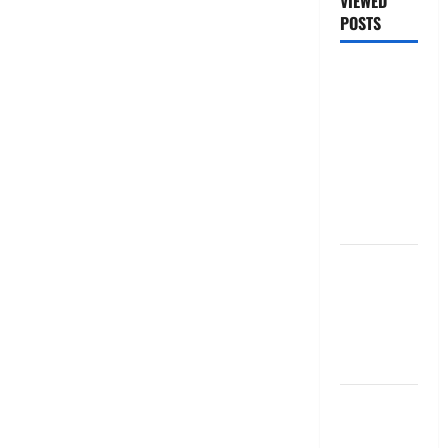
VIEWED
POSTS
జీరో టు వ‌న్
బుక్ స‌మ‌రీ
తెలుగు
ZERO TO
ONE book
summery
telugu
బ్యాంకుల్లో
మోసపోవ‌ద్దు..
జాగ్ర‌త్త‌ Be
careful in
Banks
బ్యాంకు
అకౌంట్‌లో