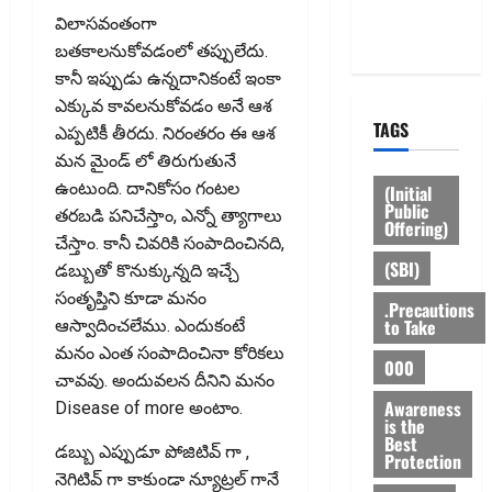
Privacy
విలాసవంతంగా
Policy
బ‌తకాలనుకోవడంలో తప్పులేదు.
కానీ ఇప్పుడు ఉన్నదానికంటే ఇంకా
ఎక్కువ కావలనుకోవడం అనే ఆశ
TAGS
ఎప్పటికీ తీరదు. నిరంతరం ఈ ఆశ
మన మైండ్ లో తిరుగుతునే
ఉంటుంది. దానికోసం గంటల
(Initial
Public
తరబడి పనిచేస్తాం, ఎన్నో త్యాగాలు
Offering)
చేస్తాం. కానీ చివరికి సంపాదించినది,
(SBI)
డబ్బుతో కొనుక్కున్నది ఇచ్చే
సంతృప్తిని కూడా మ‌నం
.Precautions
to Take
ఆస్వాదించ‌లేము. ఎందుకంటే
మనం ఎంత సంపాదించినా కోరికలు
000
చావవు. అందువలన దీనిని మనం
Awareness
Disease of more అంటాం.
is the
Best
డబ్బు ఎప్పుడూ పోజిటివ్‌ గా ,
Protection
నెగిటివ్ గా కాకుండా న్యూట్రల్ గానే