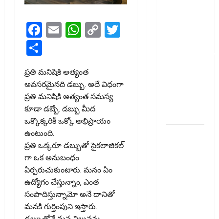
మీ
పెట్టుబ‌డికి
Facebook
Email
WhatsApp
Copy
Twitter
సుర‌క్షిత
మార్గాల‌ను
Link
Share
వెతుకుతున్నారా?
ఈటీఎఫ్‌లు,
ప్రతి మనిషికి అత్యంత
మ్యూచువల్
అవసరమైనది డబ్బు. అదే విధంగా
ఫండ్ల‌లో ఏవి
ప్రతి మనిషికి అత్యంత సమస్య
సరైనవి
కూడా డబ్బే. డ‌బ్బు మీద
అంటే?
ఒక్కొక్క‌రికీ ఒక్కో అభిప్రాయం
ఎల్‌ఐసీ షేర్ల
ఉంటుంది.
భారీ పతనం:
ప్రతి ఒక్కరూ డబ్బుతో సైకలాజికల్
డిస్కౌంట్
గా ఒక అనుబంధం
ఆఫర్ ఫర్
ఏర్ప‌రుచుకుంటారు. మనం ఏం
సేల్ (OFS)
ఉద్యోగం చేస్తున్నాం, ఎంత
ప్రభావంతో
సంపాదిస్తున్నామో అనే దానితో
క్రాష్ అయిన
మనకి గుర్తింపుని ఇస్తారు.
డబ్బుతోనే మన విలువను