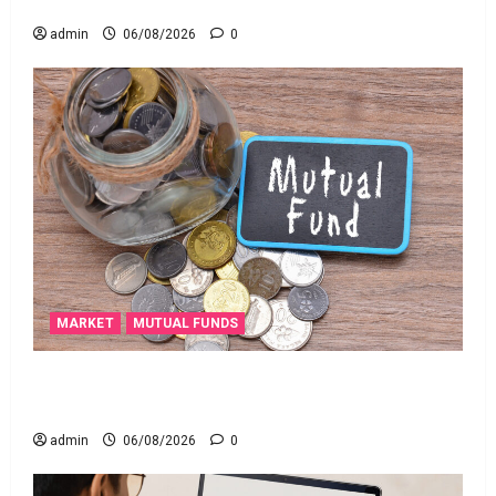
అయితే ఇవి తెలుసుకోండి
admin
06/08/2026
0
MARKET
MUTUAL FUNDS
మీ పెట్టుబ‌డికి సుర‌క్షిత మార్గాల‌ను వెతుకుతున్నారా?
ఈటీఎఫ్‌లు, మ్యూచువల్ ఫండ్ల‌లో ఏవి సరైనవి అంటే?
admin
06/08/2026
0