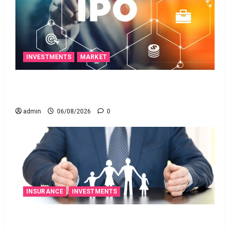
INVESTMENTS
MARKET
ఐపీఓ అప్‌డేట్స్: తొలి రోజే దూసుకెళ్లిన ఆర్‌డీ ఇండస్ట్రీస్..
మోల్బియో డయాగ్నస్టిక్స్ ప్రైస్ బ్యాండ్ ఖరారు!
admin
06/08/2026
0
INSURANCE
INVESTMENTS
అత్యుత్తమ జీవిత బీమా పాలసీ కోసం చూస్తున్నారా?