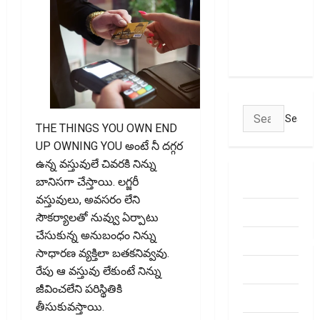
Empty Your
Bank
Account
Search
THE THINGS YOU OWN END
for:
UP OWNING YOU అంటే నీ ద‌గ్గ‌ర
ఉన్న వ‌స్తువులే చివ‌ర‌కి నిన్ను
బానిస‌గా చేస్తాయి. ల‌గ్జ‌రీ
ABOUT US
వ‌స్తువులు, అవ‌స‌రం లేని
Contact Us
సౌక‌ర్యాల‌తో నువ్వు ఏర్పాటు
చేసుకున్న అనుబంధం నిన్ను
dhanammoolam.
సాధార‌ణ వ్య‌క్తిలా బ‌త‌కనివ్వ‌వు.
Disclaimer
రేపు ఆ వ‌స్తువు లేకుంటే నిన్ను
జీవించ‌లేని ప‌రిస్థితికి
HOME
తీసుకువ‌స్తాయి.