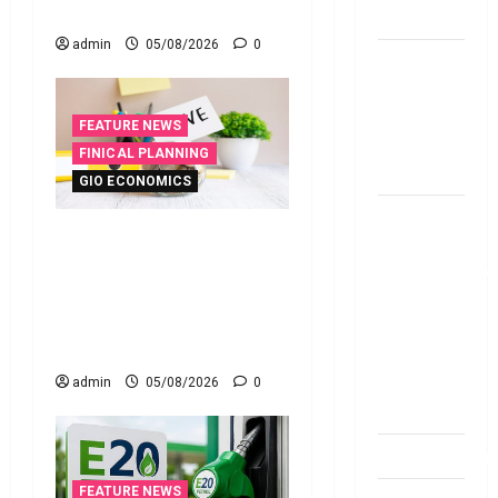
the Fourth Consecutive Time
telugu
admin
05/08/2026
0
బ్యాంకుల్లో
మోసపోవ‌ద్దు..
జాగ్ర‌త్త‌ Be
FEATURE NEWS
careful in
FINICAL PLANNING
Banks
GIO ECONOMICS
బ్యాంకు
ఇంటి పొదుపు పెరుగుతోంది..
అకౌంట్‌లో
ఆర్థిక భద్రతకు కొత్త బలం..
డ‌బ్బులేస్తున్నారా
Household Savings Rise..
deposit and
Strengthening Financial
withdraw
Security
limit in
bank
admin
05/08/2026
0
account
dhanammoolam.
FEATURE NEWS