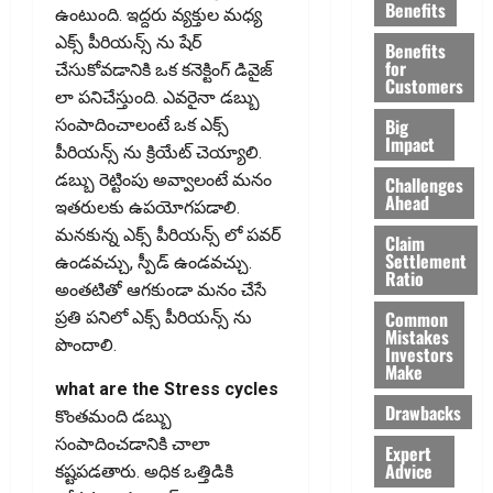
Benefits
ఉంటుంది. ఇద్దరు వ్యక్తుల మధ్య
ఎక్స్ పీరియన్స్ ను షేర్
Benefits
for
చేసుకోవడానికి ఒక కనెక్టింగ్ డివైజ్
Customers
లా పనిచేస్తుంది. ఎవరైనా డబ్బు
Big
సంపాదించాలంటే ఒక ఎక్స్
Impact
పీరియన్స్ ను క్రియేట్ చెయ్యాలి.
డబ్బు రెట్టింపు అవ్వాలంటే మనం
Challenges
Ahead
ఇతరులకు ఉపయోగపడాలి.
మనకున్న‌ ఎక్స్ పీరియన్స్ లో పవర్
Claim
Settlement
ఉండవచ్చు, స్పీడ్ ఉండవచ్చు.
Ratio
అంత‌టితో ఆగ‌కుండా మనం చేసే
Common
ప్రతి పనిలో ఎక్స్ పీరియన్స్ ను
Mistakes
పొందాలి.
Investors
Make
what are the Stress cycles
Drawbacks
కొంతమంది డబ్బు
సంపాదించడానికి చాలా
Expert
Advice
కష్టపడతారు. అధిక ఒత్తిడికి