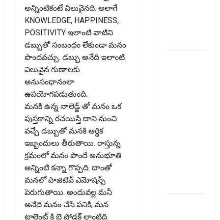
జీవనశైలితో
అన్నింటికంటే విలువైనది. అలాగే
100%
KNOWLEDGE, HAPPINESS,
ప్రీమియం
POSITIVITY ఇలాంటి వాటిని
వాపస్!
డబ్బుతో సంబంధం లేకుండా మనం
పొందవచ్చు. డబ్బు అనేది ఇలాంటి
నాలుగోసారీ..
విలువైన గుణాలకు
వడ్డీరేట్లను
అనుసంధానంలా
మార్చని
ఉపయోగపడుతుంది.
ఆర్‌బీఐ..
మనకి ఉన్న నాలెడ్జ్ తో మనం ఒక
RBI Holds
పుస్తకాన్ని రచయిస్తే దాని నుంచి
Interest
వచ్చే డబ్బుతో మనకి ఆర్థిక
Rates
ఇబ్బందులు తీరుతాయి. రాస్తున్న
Steady for
క్ర‌మంలో మ‌నం పొందే అనుభూతి
the Fourth
అన్నింటి కన్నా గొప్ప‌ది. దాంతో
Consecutive
మ‌న‌లో పాజిటివ్ ఎమోషన్స్
Time
పెరుగుతాయి. అందువల్ల మనీ
ఇంటి
అనేది మనం చేసే పనికి, మన
పొదుపు
టాలెంట్ కి బై ప్రోడక్ట్ లాంటిది.