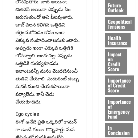
లోనవుతారు. జాబ్ అయినా,
Future
Outlook
బిజినెస్ అయినా ఎప్పుడు ఏం
జరుగుతుందో అని ఫీలవుతారు.
Geopolitical
జాబ్ వలన కలిగిన ఒత్తిడిని
Tensions
తగ్గించుకోవ‌డం కోసం ఇంకా
Health
ఎక్కువ సంపాదించాల‌నుకుంటారు..
Insurance
అప్పుడు ఇంకా ఎక్కువ ఒత్తిడికి
Impact
లోనవ్వాలి. అందువల్ల ఎప్పుడు
on
Credit
ఒత్తిడికి గురవ్వకూడదు.
Score
ఇలాంటవన్నీ మనం మొదటినుంచీ
తుడిచి వేయాలి. ఎందుకంటే డబ్బు
Importance
of Credit
మనకి మంచి చేయకపోయినా
Score
పర్వాలేదు. కానీ చెడు
Importance
చేయకూడదు.
of
Emergency
Ego cycles
Fund
ఈగో అనేది ప్రతి ఒక్కరిలో కామన్
In
గా ఉండే గుణం. కొన్నిసార్లు మన
Conclusion
జీవితంలో మనకి అనుకోని