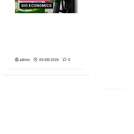
చిట్ ఫండ్‌,
GIO ECONOMICS
Mutual
Fund SIP లో
ఇ20 ఇంధనంపై కొత్త
ఏది అధిక
సందేహాలు.. ఇంజిన్‌కు
లాభ‌దాయకం
ముప్పేనా? Fresh Concerns
Chit Funds
Over E20 Fuel.. Is Your
vs Mutual
Engine at Risk?
Fund SIP..
Which is
admin
05/08/2026
0
the Better
Investment
Option
పర్సనల్
లోన్
తీసుకోవాల‌నుకుం
అయితే ఈ
విషయాలు
తెలుసుకోండి!