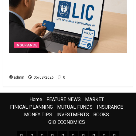
INSURANCE
ఎల్‌ఐసీ షేర్ల భారీ పతనం: డిస్కౌంట్ ఆఫర్ ఫర్ సేల్
(OFS) ప్రభావంతో క్రాష్ అయిన స్టాక్
admin
05/08/2026
0
Home
FEATURE NEWS
MARKET
FINICAL PLANNING
MUTUAL FUNDS
INSURANCE
MONEY TIPS
INVESTMENTS
BOOKS
GIO ECONOMICS
FEATURE NEWS
FINICAL PLANNING
MARKET
INVESTMENTS
NEWS
INSURANCE
MUTUAL FUNDS
MONEY TIPS
BOOKS
Uncategor