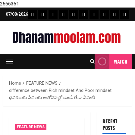
2666361
Skip
FEATURE NEWS
FINICAL PLANNING
MARKET
INVESTMENTS
NEWS
INSURANCE
MUTUAL FUND
MONEY TIP
BOOKS
Unca
07/08/2026
to
content
WATCH
Primary
Menu
Home
FEATURE NEWS
difference between Rich mindset And Poor mindset
ధ‌నికుల‌కు పేద‌ల‌కు ఆలోచ‌న‌ల్లో ఉండే తేడా ఏమిటి
RECENT
POSTS
FEATURE NEWS