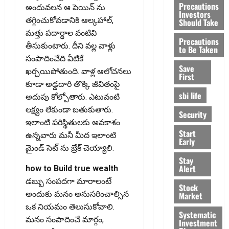
Precautions
అందువలన ఆ పెయిన్ ను
Investors
తగ్గించుకోవడానికి ఆల్కహాల్,
Should Take
మ‌త్తు ప‌దార్థాల వంటివి
Precautions
తీసుకుంటారు. దీని వ‌ల్ల వాళ్లు
to Be Taken
సంపాదించేది వీటికే
Save
ఖ‌ర్చ‌యిపోతుంది. వాళ్ల ఆలోచ‌నలు
First
కూడా అడ్డ‌దారి తొక్కి జీవితంపై
sbi life
అదుపు కోల్పోతారు. ఎటువంటి
ల‌క్ష్యం లేకుండా బ‌తుకుతారు.
Security
ఇలాంటి ప‌రిస్థితుల‌కు అవ‌కాశం
Start
ఉన్న‌వారు మనీ మీద ఇలాంటి
Early
మైండ్ సెట్ ను బ్రేక్ చెయ్యాలి.
Stay
Alert
how to Build true wealth
డ‌బ్బు సంప‌ద‌గా మారాలంటే
Stock
అందుకు మ‌నం అనుస‌రించాల్సిన
Market
ఒక నియ‌మం తెలుసుకోవాలి.
Systematic
మనం సంపాదించే మార్గం,
Investment