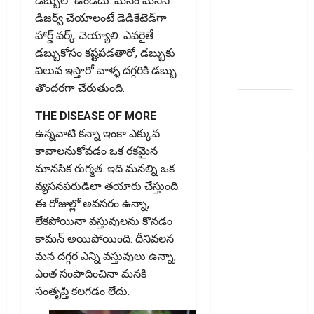
డబ్బులో ఉండదు. మనం మనీని
Concerns
డిజర్వ్ చేయాలంటే డెడికేటెడ్‌గా
Over E20
హార్డ్ వర్క్ చెయ్యాలి. ఎవరైతే
Fuel.. Is
డబ్బుకోసం కష్టపడతారో, డబ్బుకు
Your Engine
విలువ ఇస్తారో వాళ్ళ దగ్గరికి డబ్బు
at Risk?
తొందరగా చేరుతుంది.
వాట్సప్‌లో
THE DISEASE OF MORE
ఆదాయపు
ఉన్న‌వాటి క‌న్నా ఇంకా ఎక్కువ
పన్ను
కావాల‌నుకోవ‌డం ఒక ర‌క‌మైన
నోటీసులొచ్చాయా
మాన‌సిక రుగ్మ‌త‌. ఇది మ‌న‌ల్ని ఒక
ఒక్క క్లిక్‌తో
వ్య‌స‌న‌ప‌రుడిలా త‌యారు చేస్తుంది.
ఖాతా ఖాళీ
ఈ రోజుల్లో అవసరం ఉన్నా,
అయ్యే
లేకపోయినా వస్తువులను కొనడం
ప్రమాదం..
కామన్ అయిపోయింది. దీనివలన
Income Tax
మన దగ్గర ఎన్ని వస్తువులు ఉన్నా,
Notice on
ఎంత సంపాదించినా మనకి
WhatsApp?
సంతృప్తి కలగడం లేదు.
One Click
Could