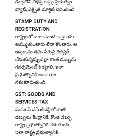
బిల్లులో కొత్త
డ్యూటీని విధిస్తే రాష్ట్ర ప్రభుత్వం
మార్పు.. !!
వ్యాట్, ఎక్సైజ్ డ్యూటీ విధించింది.
GST Details
STAMP DUTY AND
of the Final
REGISTRATION
Recipient
రాష్ట్రంలో చాలామంది ఆస్తులను
Now
అమ్ముతుంటారు లేదా కొంటారు. ఆ
Mandatory..
ఆస్తులను తమ పేరుపై రిజిష్టర్
New
చేసుకున్నప్పుడల్లా కొంత డబ్బును
Change in
గవర్నమెంట్ కి కట్టాలి. ఇలా
E-Way Bill
ప్ర‌భుత్వానికి ఆదాయం
Rules!!
స‌మ‌కూరుతుంది.
వాడని
GST: GOODS AND
బ్యాంకు
SERVICES TAX
ఖాతాలతో
మనం పే చేసే జీఎస్టీలో కొంత
సిబిల్‌ స్కోర్‌
డబ్బులు కేంద్రానికి, కొంత డబ్బు
తగ్గుతుందా?
రాష్ట్ర ప్రభుత్వానికి వెళుతుంది.
పాత క్రెడిట్‌
ఇలా రాష్ట్ర ప్ర‌భుత్వానికి
కార్డును క్లోజ్‌