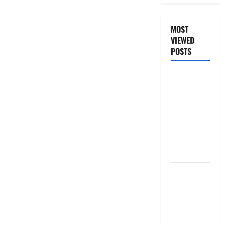
MOST
VIEWED
POSTS
జీరో టు వ‌న్
బుక్ స‌మ‌రీ
తెలుగు
ZERO TO
ONE book
summery
telugu
బ్యాంకుల్లో
మోసపోవ‌ద్దు..
జాగ్ర‌త్త‌ Be
careful in
Banks