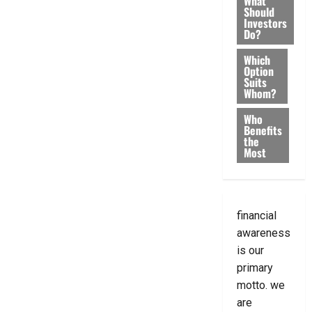
What
Should
Investors
Do?
Which
Option
Suits
Whom?
Who
Benefits
the
Most
financial
awareness
is our
primary
motto. we
are