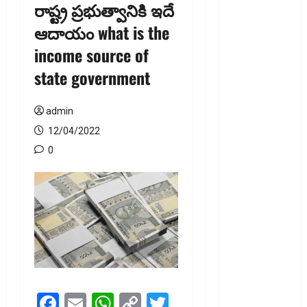
రాష్ట్ర ప్రభుత్వానికి ఇదే
ఐటీ
ఆదాయం what is the
రిటర్న్స్‌లో
income source of
ఫేక్‌ డిడక్షన్స్‌
పెట్టారా? AI
state government
నిఘాలో
దొరికితే భారీ
admin
పెనాల్టీ
12/04/2022
త‌ప్ప‌దు!
0
Claimed
Fake
Deductions
in ITRs?
Heavy
Penalty
Awaits If
Caught by
AI
Facebook
Email
WhatsApp
Copy
Twitter