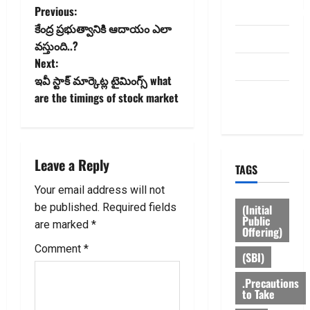
P
Previous:
dhanammoolam.
కేంద్ర ప్రభుత్వానికి ఆదాయం ఎలా
o
Disclaimer
వ‌స్తుంది..?
Next:
HOME
s
ఇవీ స్టాక్ మార్కెట్ల టైమింగ్స్‌ what
Privacy
t
are the timings of stock market
Policy
n
a
Leave a Reply
TAGS
v
Your email address will not
be published.
Required fields
(Initial
i
Public
are marked
*
Offering)
g
Comment
*
(SBI)
a
.Precautions
to Take
t