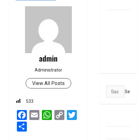
January 1
మీ ఎల్‌ఐసీ
పాలసీ
నంబర్
పోయిందా?
ఆన్‌లైన్‌లో
సులభంగా
admin
తెలుసుకోండిలా!
Administrator
View All Posts
Search
for:
533
Facebook
Email
WhatsApp
Copy
Twitter
ABOUT US
Link
Share
Contact Us