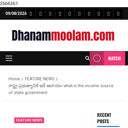
2666361
Skip
FEATURE NEWS
FINICAL PLANNING
MARKET
INVESTMENTS
NEWS
INSURANCE
MUTUAL FUND
MONEY TIP
BOOKS
Unca
09/08/2026
to
content
WATCH
Primary
Menu
Home
FEATURE NEWS
రాష్ట్ర ప్రభుత్వానికి ఇదే ఆదాయం what is the income source
of state government
RECENT
POSTS
FEATURE NEWS