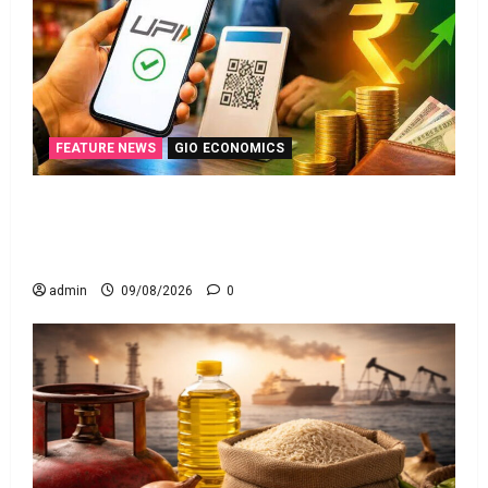
FEATURE NEWS
GIO ECONOMICS
యూపీఐ లావాదేవీలన్నీ ఉచితమే! క్లారిటీ ఇచ్చిన కేంద్ర
స‌ర్కారు!! All UPI Transactions Remain Free! Centre
Government Clarifies!!
admin
09/08/2026
0