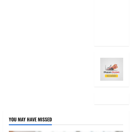
Even After
RBI Rate
Cut, Is Your
EMI Still
the Same
YOU MAY HAVE MISSED