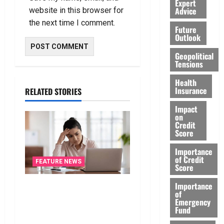
Expert
Advice
website in this browser for
the next time I comment.
Future
Outlook
Geopolitical
Tensions
Health
Insurance
RELATED STORIES
Impact
on
Credit
Score
Importance
of Credit
FEATURE NEWS
Score
Importance
ఐటీ రిటర్న్స్‌లో ఫేక్‌ డిడక్షన్స్‌
of
పెట్టారా? AI నిఘాలో దొరికితే
Emergency
Fund
భారీ పెనాల్టీ త‌ప్ప‌దు! Claimed