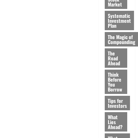
Market
Systematic
Investment
Plan
The Magic of
Compounding
The
Road
Ahead
Think
Before
You
Borrow
Tips for
Investors
What
Lies
Ahead?