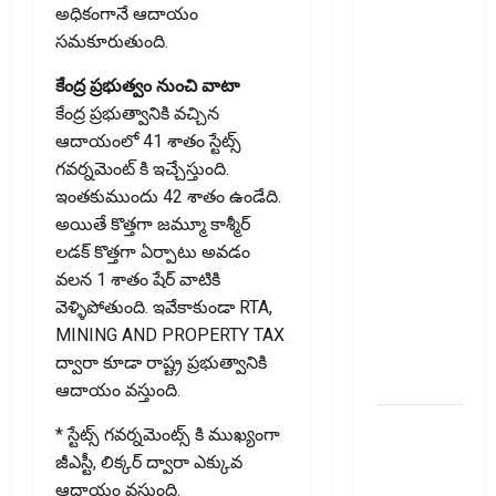
అధికంగానే ఆదాయం
చేస్తే
స‌మ‌కూరుతుంది.
ఏమవుతుంది?
Do Unused
కేంద్ర ప్ర‌భుత్వం నుంచి వాటా
Bank
కేంద్ర ప్రభుత్వానికి వచ్చిన
Accounts
ఆదాయంలో 41 శాతం స్టేట్స్
Lower Your
గవర్నమెంట్ కి ఇచ్చేస్తుంది.
CIBIL
ఇంతకుముందు 42 శాతం ఉండేది.
Score?
అయితే కొత్తగా జమ్మూ కాశ్మీర్
What
లడక్ కొత్తగా ఏర్పాటు అవడం
Happens If
వలన 1 శాతం షేర్ వాటికి
You Close
వెళ్ళిపోతుంది. ఇవేకాకుండా RTA,
an Old
MINING AND PROPERTY TAX
Credit
ద్వారా కూడా రాష్ట్ర ప్రభుత్వానికి
Card?
ఆదాయం వస్తుంది.
జీవిత బీమా
* స్టేట్స్ గవర్నమెంట్స్ కి ముఖ్యంగా
ప్రీమియం
జీఎస్టీ, లిక్కర్ ద్వారా ఎక్కువ
గడువు
ఆదాయం వస్తుంది.