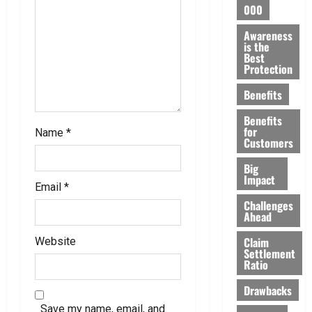
000
i
Awareness
is the
o
Best
Protection
n
Benefits
Benefits
for
Name
*
Customers
Big
Impact
Email
*
Challenges
Ahead
Claim
Website
Settlement
Ratio
Drawbacks
Save my name, email, and