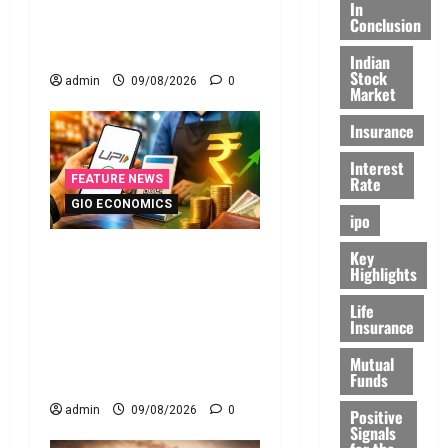
Fake Deductions in ITRs?
In
Conclusion
Heavy Penalty Awaits If
Caught by AI Surveillance!
Indian
Stock
admin
09/08/2026
0
Market
Insurance
Interest
Rate
FEATURE NEWS
GIO ECONOMICS
ipo
యూపీఐ లావాదేవీలన్నీ
Key
Highlights
ఉచితమే! క్లారిటీ ఇచ్చిన కేంద్ర
స‌ర్కారు!! All UPI
Life
Insurance
Transactions Remain Free!
Centre Government
Mutual
Funds
Clarifies!!
admin
09/08/2026
0
Positive
Signals