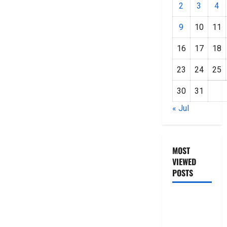
2
3
4
9
10
11
16
17
18
23
24
25
30
31
« Jul
MOST
VIEWED
POSTS
జీరో టు వ‌న్
బుక్ స‌మ‌రీ
తెలుగు