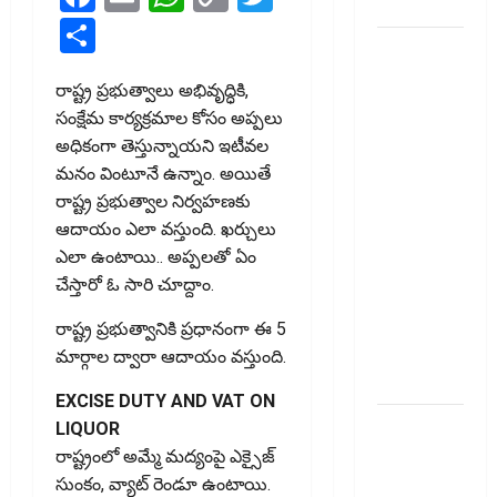
Surveillance!
Link
Share
యూపీఐ
లావాదేవీలన్నీ
రాష్ట్ర ప్ర‌భుత్వాలు అభివృద్ధికి,
ఉచితమే!
సంక్షేమ కార్య‌క్ర‌మాల కోసం అప్ప‌లు
క్లారిటీ
అధికంగా తెస్తున్నాయ‌ని ఇటీవ‌ల
ఇచ్చిన కేంద్ర
మ‌నం వింటూనే ఉన్నాం. అయితే
స‌ర్కారు!! All
రాష్ట్ర ప్ర‌భుత్వాల నిర్వ‌హ‌ణ‌కు
UPI
ఆదాయం ఎలా వ‌స్తుంది. ఖ‌ర్చులు
Transactions
ఎలా ఉంటాయి.. అప్ప‌లతో ఏం
Remain
చేస్తారో ఓ సారి చూద్దాం.
Free!
Centre
రాష్ట్ర ప్రభుత్వానికి ప్ర‌ధానంగా ఈ 5
Government
మార్గాల ద్వారా ఆదాయం వస్తుంది.
Clarifies!!
EXCISE DUTY AND VAT ON
పెరుగుతున్న
LIQUOR
వంట
రాష్ట్రంలో అమ్మే మద్యంపై ఎక్సైజ్
ఖర్చులు ..
సుంకం, వ్యాట్ రెండూ ఉంటాయి.