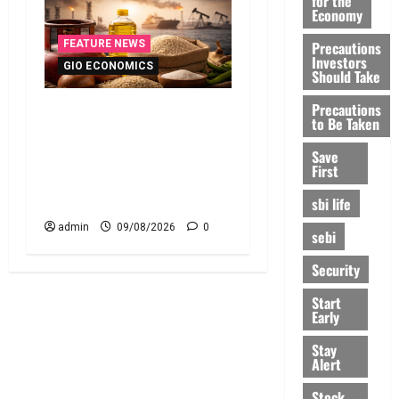
for the
Economy
Precautions
FEATURE NEWS
Investors
GIO ECONOMICS
Should Take
Precautions
పెరుగుతున్న వంట ఖర్చులు ..
to Be Taken
భార‌మైన కుటుంబ బడ్జెట్ !!
Rising Cooking Costs..
Save
First
Growing Burden on Family
Budgets!!
sbi life
admin
09/08/2026
0
sebi
Security
Start
Early
Stay
Alert
Stock