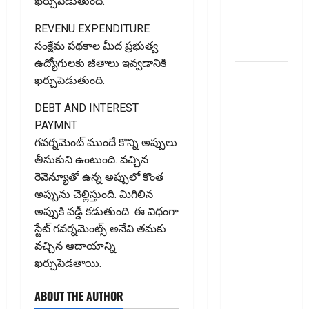
ఖర్చుపెడుతుంది.
ఇన్‌వెస్టర్లు
REVENU EXPENDITURE
అప్లై
సంక్షేమ పథకాల మీద ప్రభుత్వ
చేయవచ్చా?
ఉద్యోగులకు జీతాలు ఇవ్వడానికి
రికవరీ
ఖర్చుపెడుతుంది.
ఏజెంట్లపై
DEBT AND INTEREST
ఆర్‌బీఐ
PAYMNT
కొరడా..!
గవర్నమెంట్ ముందే కొన్ని అప్పులు
జనవరి 1
తీసుకుని ఉంటుంది. వచ్చిన
నుంచి కొత్త
రెవెన్యూతో ఉన్న అప్పులో కొంత
నిబంధనలు
అప్పును చెల్లిస్తుంది. మిగిలిన
అమలు..
అప్పుకి వడ్డీ కడుతుంది. ఈ విధంగా
RBI Cracks
స్టేట్ గవర్నమెంట్స్ అనేవి తమకు
Down on
వచ్చిన ఆదాయాన్ని
Recovery
ఖర్చుపెడతాయి.
Agents..
New Rules
ABOUT THE AUTHOR
from