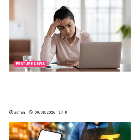
FEATURE NEWS
ఐటీ రిటర్న్స్‌లో ఫేక్‌ డిడక్షన్స్‌ పెట్టారా? AI నిఘాలో
దొరికితే భారీ పెనాల్టీ త‌ప్ప‌దు! Claimed Fake Deductions
in ITRs? Heavy Penalty Awaits If Caught by AI
Surveillance!
admin
09/08/2026
0