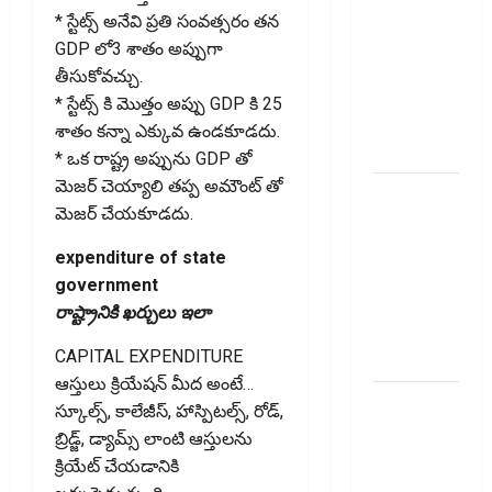
దాటితే
* స్టేట్స్ అనేవి ప్రతి సంవత్సరం తన
ఏమవుతుంది?
GDP లో3 శాతం అప్పుగా
ఒక చిన్న
తీసుకోవచ్చు.
నిర్లక్ష్యంతో
* స్టేట్స్ కి మొత్తం అప్పు GDP కి 25
ల‌క్ష‌లు
శాతం కన్నా ఎక్కువ ఉండకూడదు.
కోల్పోతామా?
* ఒక రాష్ట్ర అప్పును GDP తో
మెజర్ చెయ్యాలి తప్ప అమౌంట్ తో
స్టాక్‌
మెజర్ చేయకూడదు.
ఎక్స్ఛేంజీలు,
క్లియరింగ్‌
expenditure of state
కార్పొరేషన్లకు
government
విడివిడిగా
రాష్ట్రానికి ఖర్చులు ఇలా
సెబీ కొత్త
CAPITAL EXPENDITURE
నిబంధనలు
ఆస్తులు క్రియేషన్ మీద అంటే…
టెక్నోక్రాఫ్ట్
స్కూల్స్, కాలేజీస్, హాస్పిటల్స్, రోడ్,
వెంచర్స్
బ్రిడ్జ్, డ్యామ్స్ లాంటి ఆస్తులను
ఐపీఓ: షార్ట్
క్రియేట్ చేయడానికి
టర్మ్