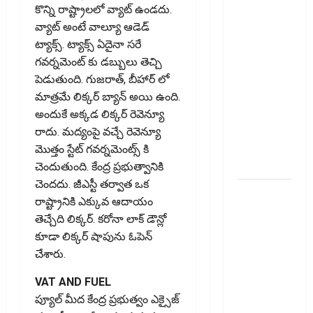
భార‌మైన
కొన్ని రాష్ట్రాలలో వ్యాట్ ఉండదు.
కుటుంబ
వ్యాట్ అంటే వాల్యూ ఆడెడ్
బడ్జెట్ !!
ట్యాక్స్. ట్యాక్స్ ఏదైనా సరే
Rising
గవర్నమెంట్ కు డబ్బులు తెచ్చి
Cooking
పెడుతుంది. గుజరాత్, బీహార్ లో
Costs..
మాత్రమే లిక్కర్ బ్యాన్ అయి ఉంది.
Growing
అందుకే అక్కడ లిక్క‌ర్‌ రెవెన్యూ
Burden on
రాదు. మద్యంపై వచ్చే రెవెన్యూ
Family
మొత్తం స్టేట్ గవర్నమెంట్స్ కి
Budgets!!
చెందుతుంది. కేంద్ర ప్రభుత్వానికి
చెందదు. జీఎస్టీ తర్వాత ఒక
సరుకు
రాష్ట్రానికి ఎక్కువ ఆదాయం
అంతిమంగా
తెచ్చేది లిక్కర్. కరోనా లాక్ డౌన్లో
చేరే వ్యక్తి
కూడా లిక్కర్ షాపును ఓపెన్
జీఎస్‌టీ
చేశారు.
వివరాలు
తప్పనిసరి..
VAT AND FUEL
ఈ-వే
ప్యూల్ మీద కేంద్ర ప్రభుత్వం ఎక్సైజ్