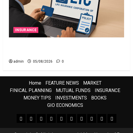
INSURANCE
ఎల్‌ఐసీ షేర్ల భారీ పతనం: డిస్కౌంట్ ఆఫర్ ఫర్ సేల్
(OFS) ప్రభావంతో క్రాష్ అయిన స్టాక్
admin
05/08/2026
0
Home
FEATURE NEWS
MARKET
FINICAL PLANNING
MUTUAL FUNDS
INSURANCE
MONEY TIPS
INVESTMENTS
BOOKS
GIO ECONOMICS
FEATURE NEWS
FINICAL PLANNING
MARKET
INVESTMENTS
NEWS
INSURANCE
MUTUAL FUNDS
MONEY TIPS
BOOKS
Uncategor