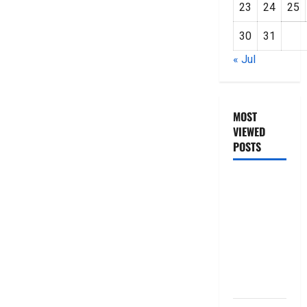
23
24
25
30
31
« Jul
MOST
VIEWED
POSTS
జీరో టు వ‌న్
బుక్ స‌మ‌రీ
తెలుగు
ZERO TO
ONE book
summery
telugu