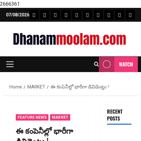
2666361
Skip
FEATURE NEWS
FINICAL PLANNING
MARKET
INVESTMENTS
NEWS
INSURANCE
MUTUAL FUND
MONEY TIP
BOOKS
Unca
07/08/2026
to
content
WATCH
Primary
Menu
Home
MARKET
ఈ కంపెనీల్లో భారీగా డివిడెంట్లు !
RECENT
POSTS
FEATURE NEWS
MARKET
ఈ కంపెనీల్లో భారీగా
ఐపీఓ
డివిడెంట్లు !