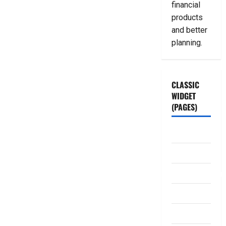
financial
products
and better
planning.
CLASSIC
WIDGET
(PAGES)
ABOUT US
Contact Us
dhanammoolam.
Disclaimer
HOME