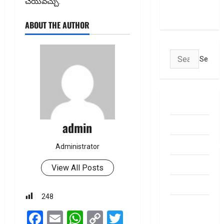
Bank
చేయ‌వ‌చ్చు.
Account
ABOUT THE AUTHOR
Search
for:
ABOUT US
Contact Us
admin
dhanammoolam.
Administrator
Disclaimer
View All Posts
HOME
248
Privacy
Facebook
Email
WhatsApp
Copy
Twitter
Policy