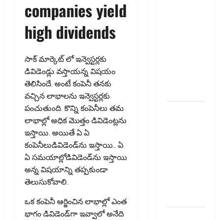
companies yield
సుర‌క్షిత
మార్గాల‌ను
high dividends
వెతుకుతున్నారా?
ఈటీఎఫ్‌లు,
మ్యూచువల్
సాక్ మార్కెట్ లో ఇన్వెస్ట‌ర్ల‌కు
ఫండ్ల‌లో ఏవి
డివిడెండ్లు వ‌స్తాయ‌న్న విష‌యం
సరైనవి
తెలిసిందే. అంటే కంపెనీ త‌న‌కు
అంటే?
వ‌చ్చిన లాభాల‌ను ఇన్వెస్ట‌ర్ల‌కు
పంచుతుంది. కొన్ని కంపెనీలు త‌మ
ఎల్‌ఐసీ షేర్ల
లాభాల్లో అధిక మొత్తం డివిడెంట్ల‌ను
భారీ పతనం:
ఇస్తాయి. అయితే ఏ ఏ
డిస్కౌంట్
కంపెనీలుడివిడెండ్‌ను ఇస్తాయి.. ఏ
ఆఫర్ ఫర్
ఏ స‌మ‌యాల్లోడివిడెండ్‌ను ఇస్తాయి
సేల్ (OFS)
అన్న విష‌యాన్ని తప్ప‌కుండా
ప్రభావంతో
తెలుసుకోవాలి.
క్రాష్ అయిన
స్టాక్
ఒక కంపెనీ ఆర్జించిన లాభాల్లో ఎంత
భాగం డివిడెండ్‌గా ఇవ్వాలో అనేది
మీ