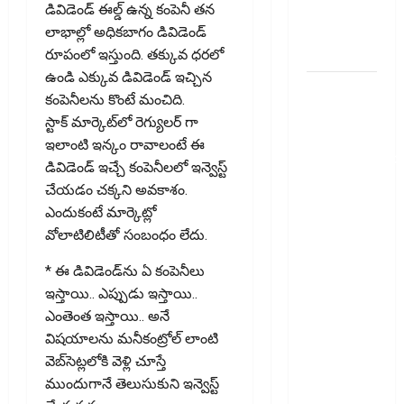
Fuel.. Is
డివిడెండ్ ఈల్డ్ ఉన్న కంపెనీ తన
Your Engine
లాభాల్లో అధికబాగం డివిడెండ్
at Risk?
రూపంలో ఇస్తుంది. త‌క్కువ ధ‌ర‌లో
ఉండి ఎక్కువ డివిడెండ్ ఇచ్చిన
వాట్సప్‌లో
కంపెనీలను కొంటే మంచిది.
ఆదాయపు
స్టాక్ మార్కెట్‌లో రెగ్యులర్ గా
పన్ను
ఇలాంటి ఇన్కం రావాలంటే ఈ
నోటీసులొచ్చాయా
డివిడెండ్ ఇచ్చే కంపెనీలలో ఇన్వెస్ట్
ఒక్క క్లిక్‌తో
చేయ‌డం చ‌క్క‌ని అవకాశం.
ఖాతా ఖాళీ
ఎందుకంటే మార్కెట్లో
అయ్యే
వోలాటిలిటీతో సంబంధం లేదు.
ప్రమాదం..
Income Tax
* ఈ డివిడెండ్‌ను ఏ కంపెనీలు
Notice on
ఇస్తాయి.. ఎప్పుడు ఇస్తాయి..
WhatsApp?
ఎంతెంత ఇస్తాయి.. అనే
One Click
విష‌యాల‌ను మ‌నీకంట్రోల్ లాంటి
Could
వెబ్‌సెట్ల‌లోకి వెళ్లి చూస్తే
Empty Your
ముందుగానే తెలుసుకుని ఇన్వెస్ట్