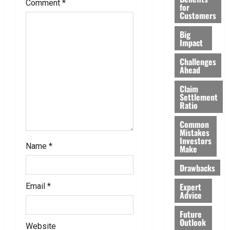
Comment
*
a
for
Customers
t
Big
Impact
i
Challenges
Ahead
o
Claim
n
Settlement
Ratio
Common
Mistakes
Investors
Name
*
Make
Drawbacks
Expert
Email
*
Advice
Future
Outlook
Website