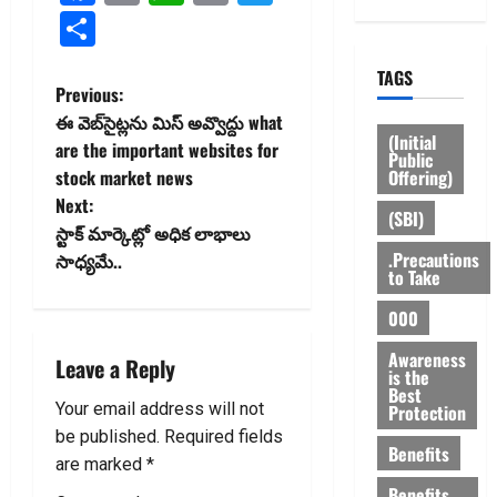
Link
Share
TAGS
P
Previous:
ఈ వెబ్‌సైట్లను మిస్ అవ్వొద్దు what
o
(Initial
are the important websites for
Public
Offering)
stock market news
s
Next:
(SBI)
t
స్టాక్ మార్కెట్లో అధిక లాభాలు
.Precautions
సాధ్య‌మే..
to Take
n
000
a
Awareness
Leave a Reply
v
is the
Best
Your email address will not
Protection
i
be published.
Required fields
Benefits
g
are marked
*
Benefits