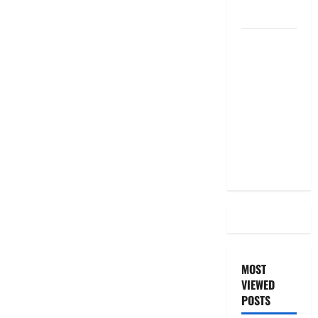
the Same
దీపావళి
2025: టాప్
15 స్టాక్
ఐడియాస్ ..
Diwali
2025: Top
15 Stock
Ideas
MOST
VIEWED
POSTS