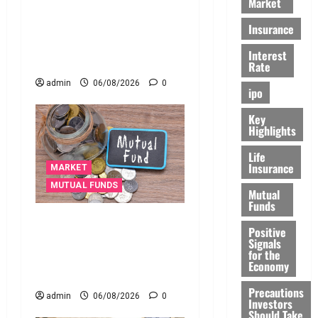
Market
ఐపీఓ అప్‌డేట్స్: తొలి రోజే
దూసుకెళ్లిన ఆర్‌డీ ఇండస్ట్రీస్..
Insurance
మోల్బియో డయాగ్నస్టిక్స్ ప్రైస్
Interest
బ్యాండ్ ఖరారు!
Rate
admin
06/08/2026
0
ipo
Key
Highlights
Life
Insurance
MARKET
MUTUAL FUNDS
Mutual
Funds
మీ పెట్టుబ‌డికి సుర‌క్షిత
Positive
మార్గాల‌ను వెతుకుతున్నారా?
Signals
for the
ఈటీఎఫ్‌లు, మ్యూచువల్
Economy
ఫండ్ల‌లో ఏవి సరైనవి అంటే?
Precautions
admin
06/08/2026
0
Investors
Should Take