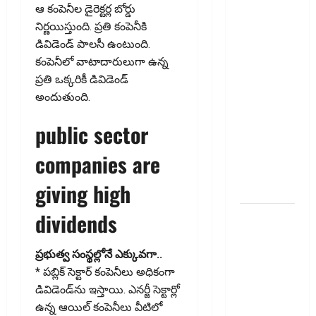
ఆ కంపెనీల డైరెక్టర్ల బోర్డు
వెహిక‌ల్‌కు
నిర్ణయిస్తుంది. ప్రతి కంపెనీకి
థర్డ్ పార్టీ
డివిడెండ్ పాలసీ ఉంటుంది.
ఇన్సూరెన్స్
కంపెనీలో వాటాదారులుగా ఉన్న
లేకపోతే
ప్రతి ఒక్కరికీ డివిడెండ్
పెట్రోల్
అందుతుంది.
బంకులో ‘నో
ఫ్యూయల్’!:
public sector
కేంద్రానికి
సుప్రీం కోర్టు
companies are
చారిత్రాత్మక
giving high
ఆదేశాలు
dividends
ఆదిత్య బిర్లా
‘యాక్టివ్
యువ’:
ప్ర‌భుత్వ సంస్థ‌ల్లోనే ఎక్కువ‌గా..
ఆరోగ్యకరమైన
* ప‌బ్లిక్ సెక్టార్ కంపెనీలు అధికంగా
జీవనశైలితో
డివిడెండ్‌ను ఇస్తాయి. ఎన‌ర్జీ సెక్టార్లో
100%
ఉన్న ఆయిల్ కంపెనీలు వీటిలో