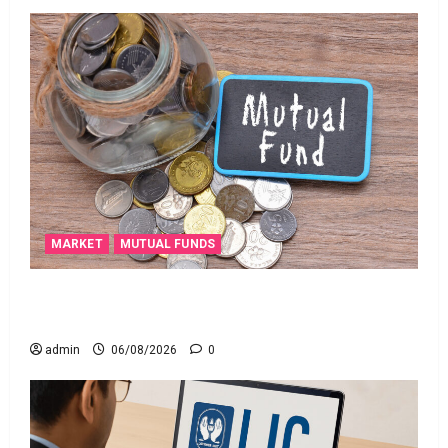
MARKET
MUTUAL FUNDS
మీ పెట్టుబ‌డికి సుర‌క్షిత మార్గాల‌ను వెతుకుతున్నారా?
ఈటీఎఫ్‌లు, మ్యూచువల్ ఫండ్ల‌లో ఏవి సరైనవి అంటే?
admin
06/08/2026
0