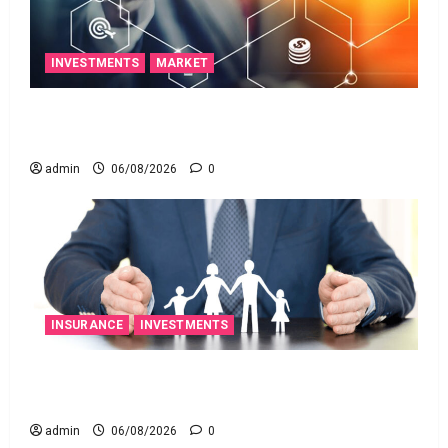
INVESTMENTS
MARKET
ఐపీఓ అప్‌డేట్స్: తొలి రోజే దూసుకెళ్లిన ఆర్‌డీ ఇండస్ట్రీస్..
మోల్బియో డయాగ్నస్టిక్స్ ప్రైస్ బ్యాండ్ ఖరారు!
admin
06/08/2026
0
INSURANCE
INVESTMENTS
అత్యుత్తమ జీవిత బీమా పాలసీ కోసం చూస్తున్నారా?
అయితే ఇవి తెలుసుకోండి
admin
06/08/2026
0