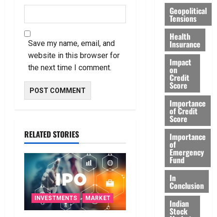
Geopolitical
Tensions
Health
Insurance
Save my name, email, and
website in this browser for
Impact
the next time I comment.
on
Credit
Score
Importance
of Credit
Score
RELATED STORIES
Importance
of
Emergency
Fund
In
Conclusion
INVESTMENTS
MARKET
Indian
Stock