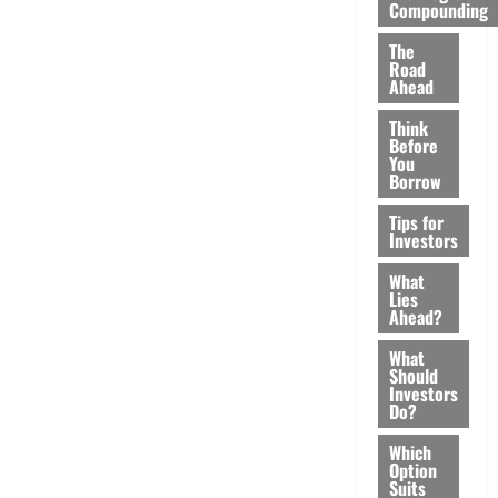
Compounding
The
Road
Ahead
Think
Before
You
Borrow
Tips for
Investors
What
Lies
Ahead?
What
Should
Investors
Do?
Which
Option
Suits