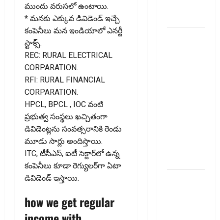
ప్రీమియం
ముందు వ‌రుస‌లో ఉంటాయి.
వాపస్!
* మనకు ఎక్కువ డివిడెండ్ ఇచ్చే
కంపెనీలు మన ఇండియాలో ఎనర్జీ
నాలుగోసారీ..
స్టాక్స్.
వడ్డీరేట్లను
REC: RURAL ELECTRICAL
మార్చని
CORPARATION.
ఆర్‌బీఐ..
RFI: RURAL FINANCIAL
RBI Holds
CORPARATION.
Interest
HPCL, BPCL , IOC వంటి
Rates
ప్ర‌భుత్వ సంస్థ‌లు ఖ‌చ్చితంగా
Steady for
డివిడెంట్ల‌ను సంవ‌త్స‌రానికి రెండు
the Fourth
మూడు సార్లు అందిస్తాయి.
Consecutive
ITC, టీసీఎస్‌, ఐటీ సెక్టార్‌లో ఉన్న
Time
కంపెనీలు కూడా రెగ్యుల‌ర్‌గా ఏటా
ఇంటి
డివిడెండ్‌ ఇస్తాయి.
పొదుపు
how we get regular
పెరుగుతోంది..
income with
ఆర్థిక