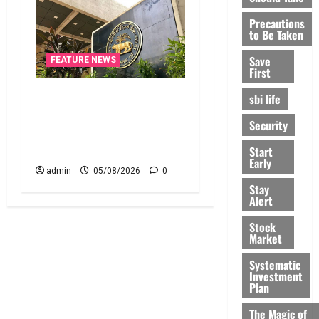
Precautions
to Be Taken
Save
FEATURE NEWS
First
నాలుగోసారీ.. వడ్డీరేట్లను
sbi life
మార్చని ఆర్‌బీఐ.. RBI Holds
Security
Interest Rates Steady for
the Fourth Consecutive Time
Start
Early
admin
05/08/2026
0
Stay
Alert
Stock
Market
Systematic
Investment
Plan
The Magic of