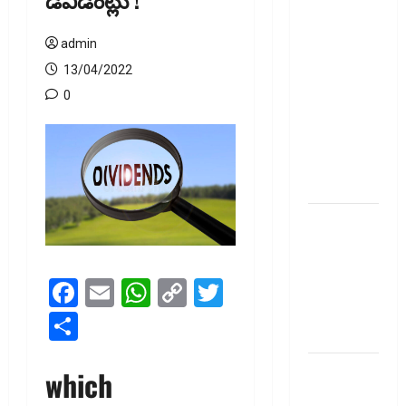
అప్‌డేట్స్:
తొలి రోజే
admin
దూసుకెళ్లిన
ఆర్‌డీ
13/04/2022
ఇండస్ట్రీస్..
0
మోల్బియో
డయాగ్నస్టిక్స్
ప్రైస్ బ్యాండ్
ఖరారు!
అత్యుత్తమ
జీవిత బీమా
పాలసీ కోసం
Facebook
Email
WhatsApp
Copy
Twitter
చూస్తున్నారా?
అయితే ఇవి
Link
Share
తెలుసుకోండి
మీ
which
పెట్టుబ‌డికి