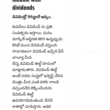
భద్రతకు కొత్త
dividends
బలం..
Household
డివిడెండ్తో రెగ్యుల‌ర్ ఇన్కం..
Savings
కంపెనీలు డివిడెండ్ ను ప్రతి
Rise..
సంవత్సరం ఇస్తాయి. మనం
Strengthening
మార్కెట్ అస్థిరత కలిగి ఉన్నప్పుడు
Financial
కొంటే మంచి డివిడెండ్ వస్తుంది.
Security
సాధారణంగా డివిడెండ్ ఇచ్చేది ఫేస్
ఇ20
వాల్యూ మీద.
ఇంధనంపై
దీన్ని డివిడెండ్ ఈల్డ్ రూపంలో
కొత్త
మాట్లాడుతారు. డివిడెండ్ ఈల్డ్
సందేహాలు..
అంటే సదరు సంస్థలో ఇన్వెస్ట్ చేసిన
ఇంజిన్‌కు
మొత్తం మీద ఎంత వరకు రాబడి
ముప్పేనా?
వచ్చిందనేది లెక్కించేందుకు
Fresh
డివిడెండ్ ఈల్డ్
Concerns
ఉపయోగపడుతుంది. దీనినీ
Over E20
శాతాల్లో చూపిస్తారు. అధిక