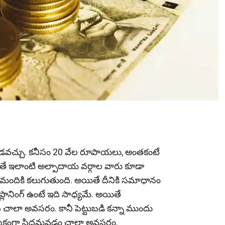
e
ండ‌వ‌చ్చు. క‌నీసం 20 వేల రూపాయ‌లు, అంత‌కంటే
అయితే ఇలాంటి అల్పాదాయ వ‌ర్గాల వారు కూడా
లా మందికి క‌లుగుతుంది. అయితే దీనికి స‌మాధానం
రైన ప్లానింగ్ ఉంటే ఇది సాధ్య‌మే. అయితే
ి చాలా అవ‌స‌రం. కానీ పెట్టుబ‌డి క‌న్నా ముందు
సికంగా సిద్ధ‌మ‌వ‌డం చాలా అవ‌స‌రం.