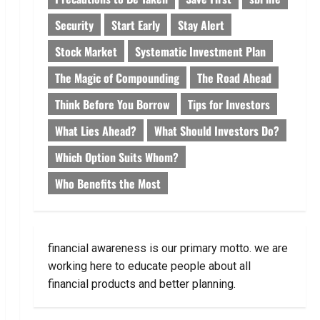
Security
Start Early
Stay Alert
Stock Market
Systematic Investment Plan
The Magic of Compounding
The Road Ahead
Think Before You Borrow
Tips for Investors
What Lies Ahead?
What Should Investors Do?
Which Option Suits Whom?
Who Benefits the Most
financial awareness is our primary motto. we are
working here to educate people about all
financial products and better planning.