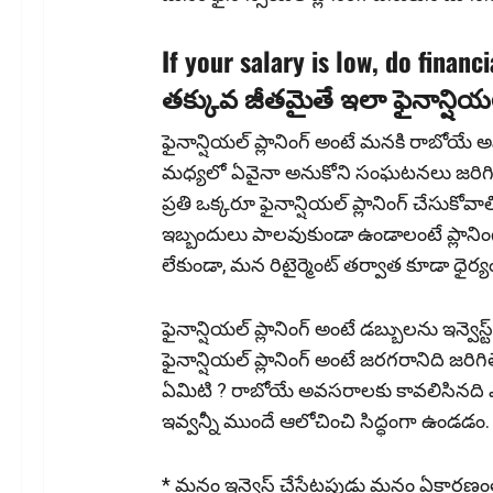
If your salary is low, do financi
తక్కువ జీతమైతే ఇలా ఫైనాన్షియ‌ల్
ఫైనాన్షియల్ ప్లానింగ్ అంటే మనకి రాబోయే అవసర
మధ్యలో ఏవైనా అనుకోని సంఘటనలు జరిగితే దాని
ప్రతి ఒక్కరూ ఫైనాన్షియల్ ప్లానింగ్ చేసుక
ఇబ్బందులు పాలవుకుండా ఉండాలంటే ప్లానింగ్ త
లేకుండా, మన రిటైర్మెంట్ తర్వాత కూడా ధైర్య
ఫైనాన్షియల్ ప్లానింగ్ అంటే డబ్బులను ఇన్వెస
ఫైనాన్షియల్ ప్లానింగ్ అంటే జరగరానిది జరి
ఏమిటి ? రాబోయే అవసరాలకు కావలిసినది ఎం
ఇవ్వ‌న్నీ ముందే ఆలోచించి సిద్ధంగా ఉండ‌డం.
* మనం ఇన్వెస్ట్ చేసేటపుడు మనం ఏకార‌ణంతో 