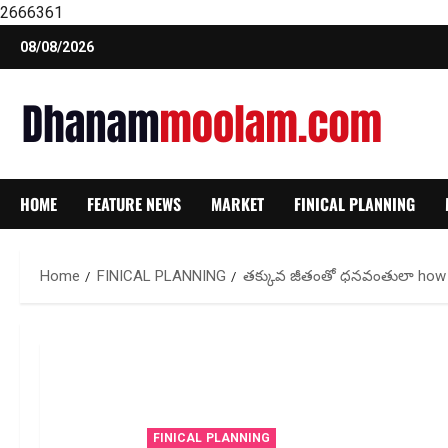
2666361
Skip
08/08/2026
to
content
HOME
FEATURE NEWS
MARKET
FINICAL PLANNING
Home
FINICAL PLANNING
త‌క్కువ జీతంతో ధ‌నవంతులా how t
FINICAL PLANNING