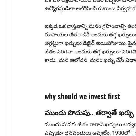
ఉద్యోగ‌స్థుడిలా ఆలోచించి కుటుంబ నిర్వ‌హ‌కుడి
ఇక్క‌డ ఒక వాస్త‌వాన్ని మ‌నం గ్ర‌హించాల్సి ఉం
రూపాయ‌ల జీత‌గాడికీ అందుకు త‌గ్గ ఖ‌ర్చులుం
త‌గ్గ‌ట్టుగా ఖ‌ర్చులు డిజైన్ అయిపోతాయి. ఫైన‌ల్
జీతం పెరిగినా అందుకు త‌గ్గ ఖ‌ర్చులూ పెరి
కాదు.. మ‌న ఆలోచ‌న‌. మ‌నం ఖ‌ర్చు చేసే విధా
why should we invest first
ముందు పొదుపు.. త‌ర్వాతే ఖ‌ర్చు
ముందు మనకు జీతం రాగానే ఖర్చులు అవ్వ‌గా 
ఎప్పుడూ ధనవంతులు అవ్వలేం. 1930లో The 