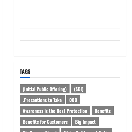
dhanammoolam.com
Disclaimer
HOME
Privacy Policy
TAGS
(Initial Public Offering)
(SBI)
.Precautions to Take
000
Awareness is the Best Protection
Benefits
Benefits for Customers
Big Impact