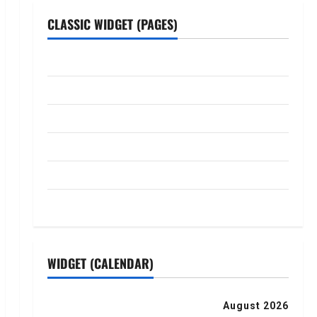
CLASSIC WIDGET (PAGES)
ABOUT US
Contact Us
dhanammoolam.com
Disclaimer
HOME
Privacy Policy
WIDGET (CALENDAR)
August 2026