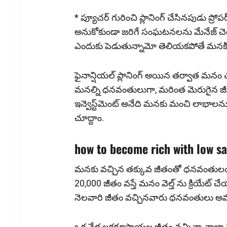
* ప్యూచర్ గురించి ప్లానింగ్ చేసినపుడు ప్రో
అనుకోకుండా జరిగే సంఘటనలను మేనేజ్ చె
ఎందుకు పెడుతున్నామో తెలియకపోతే మనకి
ఫైనాన్షియ‌ల్ ప్లానింగ్ అయిన త‌ర్వాత మ‌నం చూడా
మ‌న‌ల్ని ధ‌న‌వంతులుగా, మ‌రింత మెరుగైన 
ఇన్వెస్ట్‌మెంట్ అనేది మ‌న‌కు మంచి లాభాల‌
చూద్దాం.
how to become rich with low sa
మనకు వచ్చిన తక్కువ జీతంతో ధ‌నవంతులం 
20,000 జీతం వస్తే మనం వెల్త్ ను క్రియేట్ చ
నెలవారి జీతం వచ్చినవారు ధనవంతులు అవ్వ
ఒక వేళ ల‌క్ష‌రూపాయ‌ల జీతం వ‌చ్చినా చాలా