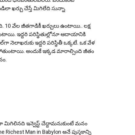
లా ఖ‌ర్చు చేస్తే మిగిలేది సున్నా.
ది. 10 వేల జీత‌గాడికీ ఖ‌ర్చులు ఉంటాయి.. ల‌క్ష
టాయి. ఇద్ద‌రి పరిస్థితుల్లోనూ ఆదాయానికి
‌గా నెలాఖ‌రుకు ఇద్ద‌రి ప‌రిస్థితీ ఒక్క‌టే. ఒక వేళ
గిపోతుంటాయి. అందుకే ఇక్క‌డ మారాల్సింది జీతం
నం.
మిగిలినది ఇన్వెస్ట్ చేద్దామ‌నుకుంటే మనం
Richest Man in Babylon అనే పుస్తకాన్ని