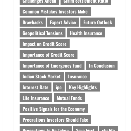
Challenges Ahead
Claim Settlement Ratio
Common Mistakes Investors Make
Drawbacks
Expert Advice
Future Outlook
Geopolitical Tensions
Health Insurance
Impact on Credit Score
Importance of Credit Score
Importance of Emergency Fund
In Conclusion
Indian Stock Market
Insurance
Interest Rate
ipo
Key Highlights
Life Insurance
Mutual Funds
Positive Signals for the Economy
Precautions Investors Should Take
Precautions to Be Taken
Save First
sbi life