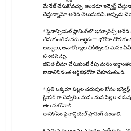
మేనేజ్ చేసుకోవచ్చు. అందరూ ఇన్వెస్ట్ చేస్తు
చేస్తున్నామో అనేది తెలుసుకుని, అప్పుడు చ
* ఫైనాన్సియ‌ల్ ప్లానింగ్‌లో ఇన్సూరెన్స్ అనేది
చేసుకుంటే మ‌న‌కు ఆర్థికంగా భ‌రోసా దొరుకుంది
జ‌బ్బులు, అనారోగ్యాల చికిత్స‌ల‌కు మ‌నం ఏమీ చె
పొంద‌వ‌చ్చు.
జీవిత బీమా చేసుకుంటే రేపు మ‌నం అర్ధాంత
కావాలిసినంత ఆర్థికభ‌రోసా చేకూరుతుంది.
* ప్రతి ఒక్కరూ పిల్లల చదువుల కోసం ఇన్వెస్
క్లియర్ గా చెప్పలేం. మనం మన పిల్లల చదువ
తెలుసుకోవాలి.
దానికోసం ఫైనాన్షియల్ ప్లానింగ్ ఉండాలి.
* వచ్చిన డబ్బులను ఎవ్వరూ పారేయరు. ఎక్కడో 