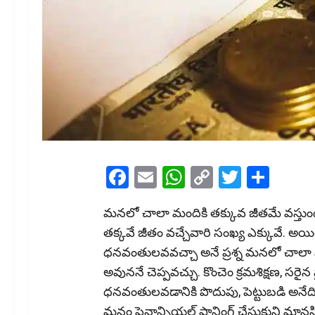
Facebook
Email
WhatsApp
Copy
Twitter
Shar
Link
మ‌న‌లో చాలా మందికి త‌క్కువ జీతమే వ‌స్తు
త‌క్క‌వే జీతం వ‌చ్చేవారి సంఖ్య ఎక్కువే. 
ధ‌న‌వంతుల‌వ‌వ‌చ్చా అనే ప్ర‌శ్న మ‌న‌లో చా
అవున‌నే చెప్ప‌వ‌చ్చు. కొంచెం క్ర‌మ‌శిక్ష‌ణ‌, స‌
ధ‌న‌వంతుల‌వ‌డానికి పొదుపు, పెట్టుబ‌డి అనేద
మ‌నం ఫైనాన్సియ‌ల్ ప్లానింగ్ చేసుకుని మాన‌