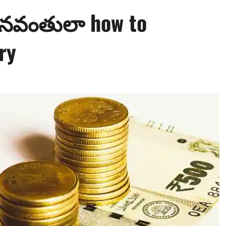
ధ‌నవంతులా how to
ry