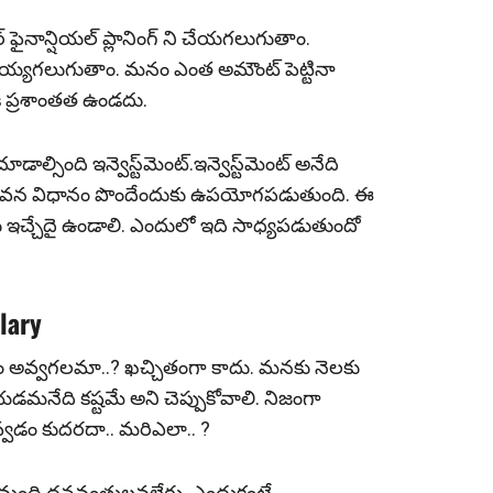
పర్ ఫైనాన్షియల్ ప్లానింగ్ ని చేయగలుగుతాం.
య్యగలుగుతాం. మనం ఎంత అమౌంట్ పెట్టినా
 ప్రశాంతత ఉండదు.
ల్సింది ఇన్వెస్ట్‌మెంట్‌.ఇన్వెస్ట్‌మెంట్ అనేది
జీవ‌న విధానం పొందేందుకు ఉప‌యోగ‌ప‌డుతుంది. ఈ
ను ఇచ్చేదై ఉండాలి. ఎందులో ఇది సాధ్య‌ప‌డుతుందో
lary
అవ్వగల‌మా..? ఖ‌చ్చితంగా కాదు. మనకు నెలకు
ేయడమనేది క‌ష్ట‌మే అని చెప్పుకోవాలి. నిజంగా
డం కుద‌రదా.. మ‌రిఎలా.. ?
 మంది ధ‌న‌వంతుల‌వ‌లేరు. ఎందుకంటే