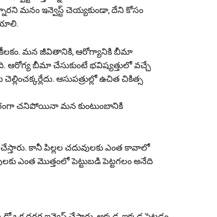
న్నారని మనం ఇన్వెస్ట్ చెయ్యకుండా, దేని కోసం
ేయాలి.
 కీల‌కం. మ‌న జీవితానికి, ఆరోగ్యానికి బీమా
. ఆరోగ్య బీమా చేసుకుంటే భ‌విష్య‌త్తులో వ‌చ్చే
ల్లించ‌క్క‌ర్లేదు. ఆసుప‌త్రుల్లో ఉచిత చికిత్స
‌రంగా చ‌నిపోయినా మ‌న కుంటుంబానికి
ట్ చేస్తారు. కానీ పిల్లల చదువులకు ఎంత కావాలో
ులకు ఎంత మొత్తంలో పెట్టుబడి పెట్టగలం అనేది
ఒక దగ్గర ఇన్వెస్ట్ చేస్తారు. అక్కడ, ఇక్కడ పెట్టడం