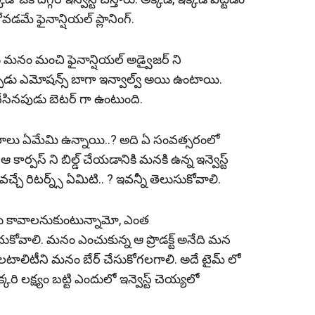
డమే ఫైనాన్షియల్ ప్లానింగ్.
డు మనం మంచి ఫైనాన్షియల్ అడ్వైజర్ ని
్పుడు ఎమోషన్స్ బాగా ఇన్వాల్వ్ అయి ఉంటాయి.
ేసినపుడు బెటర్ గా ఉంటుంది.
వసరాలు ఏమేమి ఉన్నాయి..? అది ఏ సంవత్సరంలో
ఆ కార్పస్ ని బిల్డ్ చేయడానికి మనకి ఉన్న ఇన్వెస్ట్
ే వచ్చే రిటర్న్స్ ఏమిటి.. ? ఇవన్నీ తెలుసుకోవాలి.
డు కావాలనుకుంటున్నామో, ఎంత
కోవాలి. మ‌నం ఎంచుకున్న ఆ ప్రొడక్ట్ అనేది మన
 వల‌టాలిటీని మనం బేర్‌ చేసుకోగలగాలి. అదే టైమ్ లో
కరి లక్ష్యం బట్టి ఎందులో ఇన్వెస్ట్ చెయ్యలో