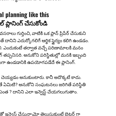
al planning like this
 ప్లానింగ్ చేసుకోండి
ాలు గుర్తించి, వాటికి ఒక ప్లాన్ ప్రిపేర్ చేసుకుని
ని ఎదుర్కోగ‌లిగే ఆర్థిక స్థైర్యం క‌లిగి ఉండ‌డం.
ోవాలి. ఎందుకంటే తర్వాత వచ్చే పరిణామాలకి మనం
‌ప్ప‌నిస‌రి. అనుకోని పరిస్థితుల్లో మనకి ఇబ్బంది
ంగా ఉండడానికి ఉప‌యోగ‌ప‌డేదే ఈ ప్లానింగ్.
్ట్ చెయ్యడం అనుకుంటారు. కానీ అదొక్క‌టే కాదు.
గితే ఏమిటి? అనుకోని సంఘటనలు జరిగితే పరిస్థితి
త ? దానిని ఎలా ఇన్వెస్ట్ చేయగలుగుతాం.
ఇన్వెస్ట్ చేస్తున్నామో తెలుసుకుంటే బెటర్ గా