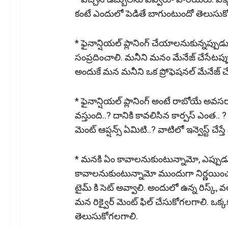
కంటే ఎందులో పెడితే బాగుంటుందో తెలుసుకోవ
* ఫైనాన్షియల్ ప్లానింగ్ చేయాలనుకున్నప్పు
సంప్రదించాలి. మనీని మనం మేనేజ్ చేసేట‌ప
అందుకే మన మనీని ఒక ప్రోఫెషనల్ మేనేజ్ చ
* ఫైనాన్షియల్ ప్లానింగ్ అంటే రాబోయే అ
వస్తుంది..? దానికి కావలిసిన కార్పస్ ఎంత.. ? 
మెంట్ ఆప్షన్స్ ఏమిటి..? వాటిలో ఇన్వెస్ట్ చేస్త
* మనకి ఏం కావాలనుకుంటున్నామో, ఎప్పు
కావాలనుకుంటున్నామో ముందుగా నిర్ణ‌యించు
టైమ్ కి సెట్ అవ్వాలి. అందులో ఉన్న రిస్క్,
మన రిక్వైర్ మెంట్ ఫిల్ చేసుకోగలగాలి. ఒక్కక్
తెలుసుకోగలగాలి.