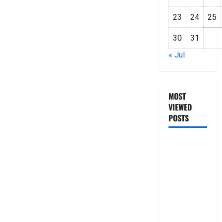
23
24
25
30
31
« Jul
MOST
VIEWED
POSTS
జీరో టు వ‌న్
బుక్ స‌మ‌రీ
తెలుగు
ZERO TO
ONE book
summery
telugu