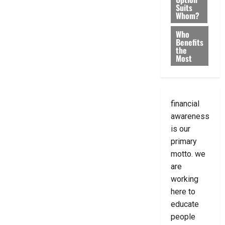
Suits
Whom?
Who
Benefits
the
Most
financial
awareness
is our
primary
motto. we
are
working
here to
educate
people