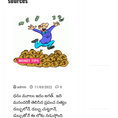
sources
ఐపీఓ
అప్‌డేట్స్:
తొలి రోజే
దూసుకెళ్లిన
ఆర్‌డీ
ఇండస్ట్రీస్..
మోల్బియో
డయాగ్నస్టిక్స్
ప్రైస్ బ్యాండ్
ఖరారు!
MONEY TIPS
అత్యుత్తమ
సెకండ్ ఇన్కం సంపాదించండిలా
జీవిత బీమా
how to earn second income
పాలసీ కోసం
admin
11/03/2022
0
చూస్తున్నారా?
ధ‌నం మూలం ఇదం జ‌గ‌త్‌.. ఇది
అయితే ఇవి
మ‌నంద‌రికీ తెలిసిన ప్ర‌పంచ స‌త్యం.
తెలుసుకోండి
డ‌బ్బులోనే, డ‌బ్బు చుట్టూనే,
మీ
డ‌బ్బుతోనే ఈ లోకం న‌డుస్తోంది.