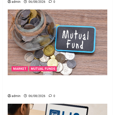
admin
06/08/2026
0
MARKET
MUTUAL FUNDS
మీ పెట్టుబ‌డికి సుర‌క్షిత మార్గాల‌ను వెతుకుతున్నారా?
ఈటీఎఫ్‌లు, మ్యూచువల్ ఫండ్ల‌లో ఏవి సరైనవి అంటే?
admin
06/08/2026
0