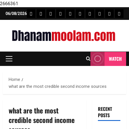
2666361
Skip
FEATURE NEWS
FINICAL PLANNING
MARKET
INVESTMENTS
NEWS
INSURANCE
MUTUAL FUND
MONEY TIP
BOOKS
Unca
06/08/2026
to
content
WATCH
Primary
Menu
Home
what are the most credible second income sources
what are the most
RECENT
POSTS
credible second income