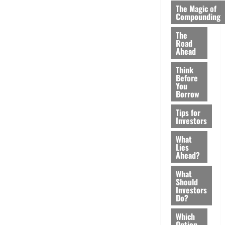
The Magic of
Compounding
The
Road
Ahead
Think
Before
You
Borrow
Tips for
Investors
What
Lies
Ahead?
What
Should
Investors
Do?
Which
Option