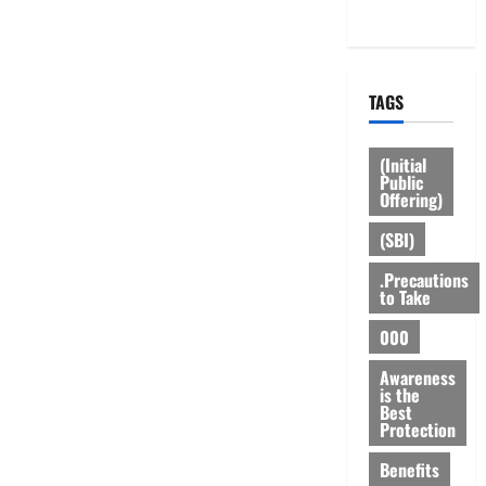
Policy
TAGS
(Initial
Public
Offering)
(SBI)
.Precautions
to Take
000
Awareness
is the
Best
Protection
Benefits