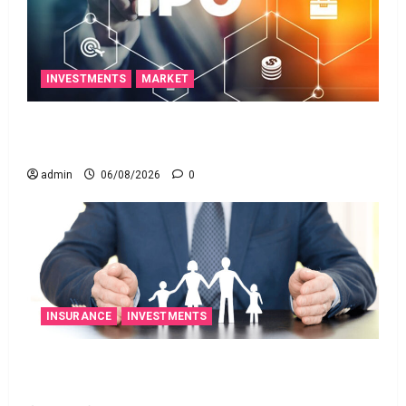
INVESTMENTS
MARKET
ఐపీఓ అప్‌డేట్స్: తొలి రోజే దూసుకెళ్లిన ఆర్‌డీ ఇండస్ట్రీస్..
మోల్బియో డయాగ్నస్టిక్స్ ప్రైస్ బ్యాండ్ ఖరారు!
admin
06/08/2026
0
INSURANCE
INVESTMENTS
అత్యుత్తమ జీవిత బీమా పాలసీ కోసం చూస్తున్నారా?
అయితే ఇవి తెలుసుకోండి