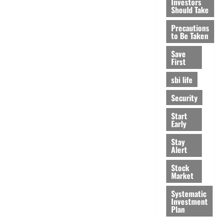
Investors
Should Take
Precautions
to Be Taken
Save
First
sbi life
Security
Start
Early
Stay
Alert
Stock
Market
Systematic
Investment
Plan