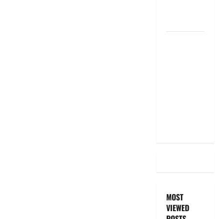
EMI Still
the Same
దీపావళి
2025: టాప్
15 స్టాక్
ఐడియాస్ ..
Diwali
2025: Top
15 Stock
Ideas
MOST
VIEWED
POSTS