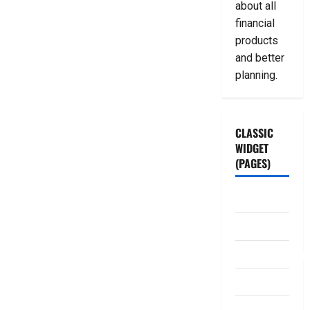
about all
financial
products
and better
planning.
CLASSIC
WIDGET
(PAGES)
ABOUT US
Contact Us
dhanammoolam.
Disclaimer
HOME