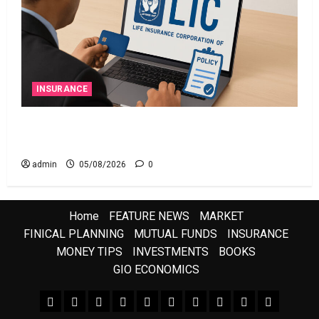
INSURANCE
ఎల్‌ఐసీ షేర్ల భారీ పతనం: డిస్కౌంట్ ఆఫర్ ఫర్ సేల్
(OFS) ప్రభావంతో క్రాష్ అయిన స్టాక్
admin
05/08/2026
0
Home
FEATURE NEWS
MARKET
FINICAL PLANNING
MUTUAL FUNDS
INSURANCE
MONEY TIPS
INVESTMENTS
BOOKS
GIO ECONOMICS
FEATURE NEWS
FINICAL PLANNING
MARKET
INVESTMENTS
NEWS
INSURANCE
MUTUAL FUNDS
MONEY TIPS
BOOKS
Uncategor