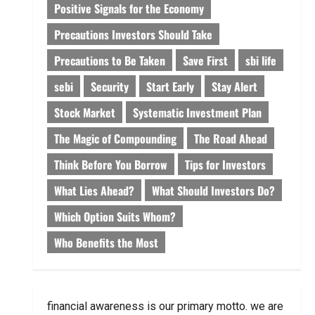
Positive Signals for the Economy
Precautions Investors Should Take
Precautions to Be Taken
Save First
sbi life
sebi
Security
Start Early
Stay Alert
Stock Market
Systematic Investment Plan
The Magic of Compounding
The Road Ahead
Think Before You Borrow
Tips for Investors
What Lies Ahead?
What Should Investors Do?
Which Option Suits Whom?
Who Benefits the Most
financial awareness is our primary motto. we are