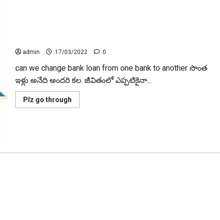
గృహ రుణం ఎప్పుడు మార్చుకోవాలి When to change home loan
admin
17/03/2022
0
can we change bank loan from one bank to another సొంత
ఇళ్లు అనేది అంద‌రి క‌ల‌. జీవితంలో ఎప్ప‌టికైనా...
Read
Plz go through
more
about
గృహ
రుణం
ఎప్పుడు
మార్చుకోవాలి
When
to
change
home
loan