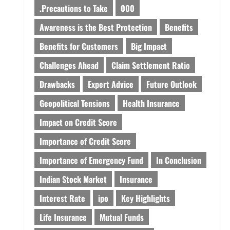
.Precautions to Take
000
Awareness is the Best Protection
Benefits
Benefits for Customers
Big Impact
Challenges Ahead
Claim Settlement Ratio
Drawbacks
Expert Advice
Future Outlook
Geopolitical Tensions
Health Insurance
Impact on Credit Score
Importance of Credit Score
Importance of Emergency Fund
In Conclusion
Indian Stock Market
Insurance
Interest Rate
ipo
Key Highlights
Life Insurance
Mutual Funds