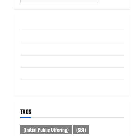
for:
ABOUT US
Contact Us
dhanammoolam.com
Disclaimer
HOME
Privacy Policy
TAGS
(Initial Public Offering)
(SBI)