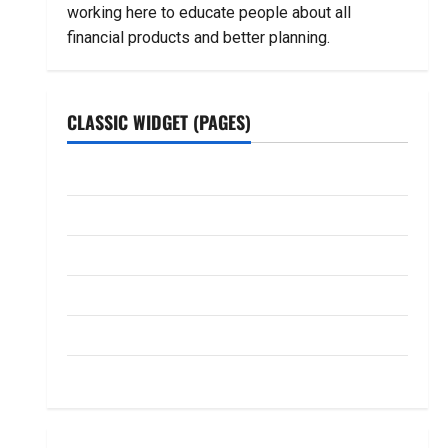
working here to educate people about all
financial products and better planning.
CLASSIC WIDGET (PAGES)
ABOUT US
Contact Us
dhanammoolam.com
Disclaimer
HOME
Privacy Policy