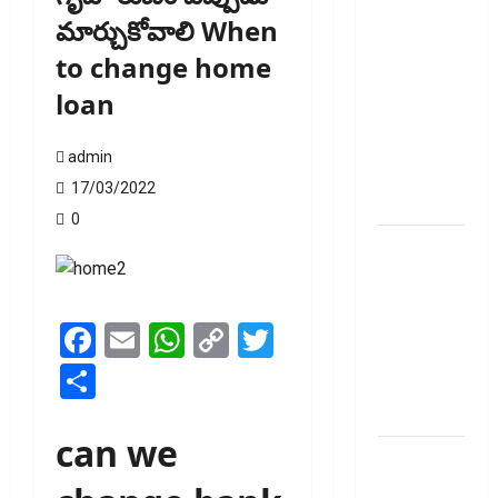
ప్రీమియం
మార్చుకోవాలి When
గడువు
to change home
దాటితే
ఏమవుతుంది?
loan
ఒక చిన్న
నిర్లక్ష్యంతో
admin
ల‌క్ష‌లు
17/03/2022
కోల్పోతామా?
0
స్టాక్‌
ఎక్స్ఛేంజీలు,
క్లియరింగ్‌
కార్పొరేషన్లకు
Facebook
Email
WhatsApp
Copy
Twitter
విడివిడిగా
Link
Share
సెబీ కొత్త
నిబంధనలు
can we
టెక్నోక్రాఫ్ట్
వెంచర్స్