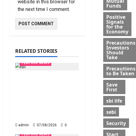
Mutual
website in this browser for
Funds
the next time I comment.
Positive
Signals
for the
Economy
Precautions
Investors
RELATED STORIES
Should
Take
FEATURE NEWS
Precautions
to Be Taken
రికవరీ ఏజెంట్లపై ఆర్‌బీఐ
Save
కొరడా..! జనవరి 1 నుంచి కొత్త
First
నిబంధనలు అమలు.. RBI
sbi life
Cracks Down on
Recovery Agents.. New
sebi
Rules from January 1
Security
admin
07/08/2026
0
Start
FEATURE NEWS