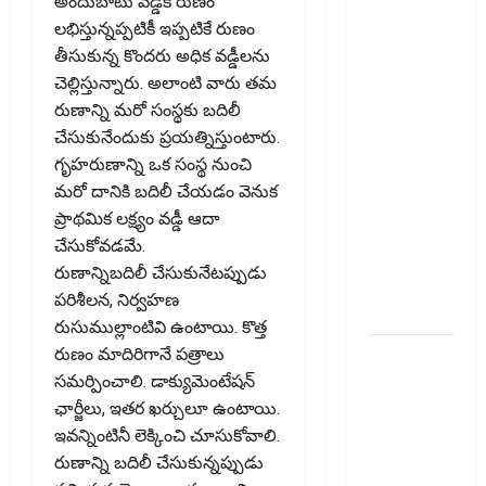
అందుబాటు వడ్డీకి రుణం
కొత్త
లభిస్తున్నప్పటికీ ఇప్పటికే రుణం
నిబంధనలు
తీసుకున్న కొందరు అధిక వడ్డీలను
ఇవే!! Pay
చెల్లిస్తున్నారు. అలాంటి వారు తమ
Income
రుణాన్ని మరో సంస్థకు బదిలీ
Tax with
చేసుకునేందుకు ప్రయత్నిస్తుంటారు.
Your
గృహరుణాన్ని ఒక సంస్థ నుంచి
Credit
మరో దానికి బదిలీ చేయడం వెనుక
Card!
ప్రాథమిక లక్ష్యం వడ్డీ ఆదా
Here’s
చేసుకోవ‌డమే.
What the
రుణాన్నిబదిలీ చేసుకునేటప్పుడు
New
పరిశీలన, నిర్వహణ
Rules Say
రుసుముల్లాంటివి ఉంటాయి. కొత్త
రుణం మాదిరిగానే పత్రాలు
చిన్న
సమర్పించాలి. డాక్యుమెంటేషన్
మదుపర్లకు
ఛార్జీలు, ఇతర ఖర్చులూ ఉంటాయి.
బిగ్ రిలీఫ్:
ఇవన్నింటినీ లెక్కించి చూసుకోవాలి.
రీట్‌, ఇన్విట్
రుణాన్ని బదిలీ చేసుకున్నప్పుడు
పన్ను