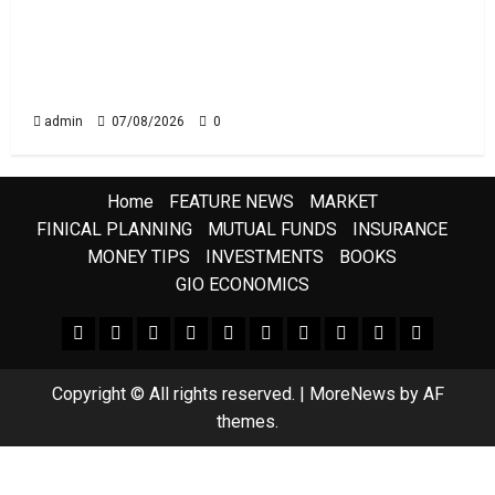
రికవరీ ఏజెంట్లపై ఆర్‌బీఐ కొరడా..! జనవరి 1 నుంచి కొత్త
నిబంధనలు అమలు.. RBI Cracks Down on
Recovery Agents.. New Rules from January
1
admin
07/08/2026
0
Home
FEATURE NEWS
MARKET
FINICAL PLANNING
MUTUAL FUNDS
INSURANCE
MONEY TIPS
INVESTMENTS
BOOKS
GIO ECONOMICS
FEATURE NEWS
FINICAL PLANNING
MARKET
INVESTMENTS
NEWS
INSURANCE
MUTUAL FUNDS
MONEY TIPS
BOOKS
Uncategor
Copyright © All rights reserved.
|
MoreNews
by AF
themes.