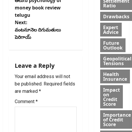
o
తెలుగు psychology of
Settlement
Ratio
money book review
s
telugu
Drawbacks
t
Next:
Expert
వంటనూనెల దిగుమతులు
Advice
n
పెరిగాయ్
Future
a
Outlook
Geopolitical
v
Tensions
Leave a Reply
i
Health
Your email address will not
Insurance
g
be published.
Required fields
Impact
are marked
*
on
a
Credit
Comment
*
Score
t
Importance
of Credit
i
Score