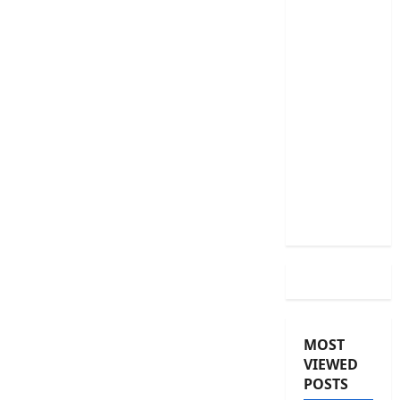
తగ్గించినప్పటికీ
మీ EMI
అలాగే
ఉందా..
Even
After RBI
Rate Cut,
Is Your
EMI Still
the Same
MOST
VIEWED
POSTS