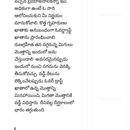
వచ్చిన ప్రయోజనాలకన్నా ఇవి
మార్పులు
అధికంగా ఉంటే ఓ సారి
ఇవే!
ఆలోచించుకుని మీ నిర్ణయం
ఐటీఆర్‌లో
మానుకోవాలి. కొత్త గృహరుణం
తప్పులున్నాయా?
ఖాతాకు అనుబంధంగా ఓవర్డ్రాఫ్ట్
ఇంకా
ఖాతాను ప్రారంభించాలి.
అవకాశం
రుణగ్రహీత తన దగ్గరున్న మిగులు
ఉంది..!
మొత్తాన్ని ఇందులో జమ
Errors in
చేస్తుండాలి. అవసరమైనప్పుడు
Your ITR?
ఇందులో నుంచి నగదును వెనక్కి
There’s
తీసుకోవచ్చు. వడ్డీ రేటును
Still Time
లెక్కించేటప్పుడు ఓవర్ డ్రాప్ట్
to Fix
ఖాతాలో ఉన్న మొత్తాన్ని
Them!
మినహాయించి, మిగతా మొత్తానికే
వడ్డీ విధిస్తారు. దీనివల్ల దీర్ఘకాలంలో
వ్యక్తిగత
భారం తగ్గుతుంది.
రుణం
ముందే
తీర్చేస్తున్నారా?..