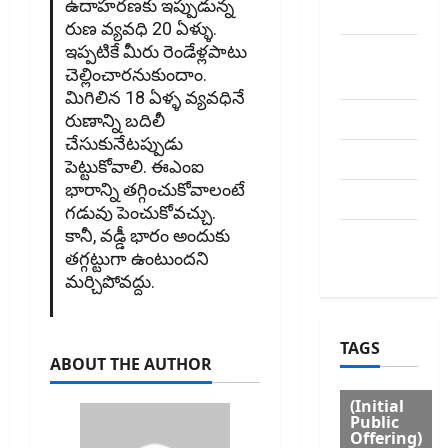
ఉదాహరణకు ఇప్పుడున్న
US
రుణ వ్యవధి 20 ఏళ్ళు.
ఇప్పటికే మీరు రెండేళ్లపాటు
Contact
చెల్లించారనుకుందాం.
Us
మిగిలిన 18 ఏళ్ళ వ్యవధినే
dhanammoo
రుణాన్ని బదిలీ
చేసుకునేటప్పుడు
Disclaimer
పెట్టుకోవాలి. ఈఎంఐ
భారాన్ని తగ్గించుకోవాలంటే
HOME
గడువు పెంచుకోవచ్చు.
కానీ, వడ్డీ భారం అందుకు
Privacy
తగ్గట్టుగా ఉంటుందని
Policy
మర్చిపోవద్దు.
TAGS
ABOUT THE AUTHOR
(Initial
Public
Offering)