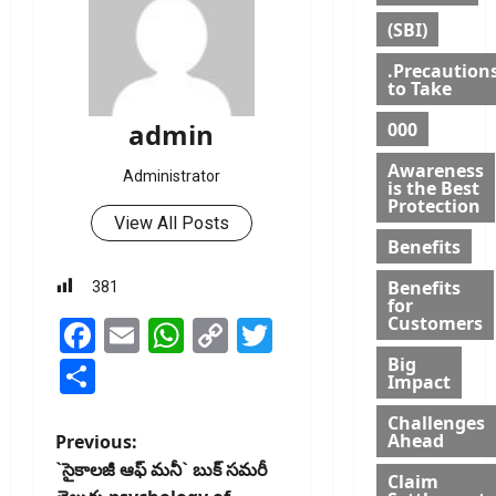
(SBI)
.Precaution
to Take
admin
000
Awareness
Administrator
is the Best
Protection
View All Posts
Benefits
Benefits
381
for
Customers
Facebook
Email
WhatsApp
Copy
Twitter
Link
Big
Share
Impact
Challenges
P
Ahead
Previous:
`సైకాలజీ ఆఫ్ మనీ` బుక్‌ స‌మ‌రీ
Claim