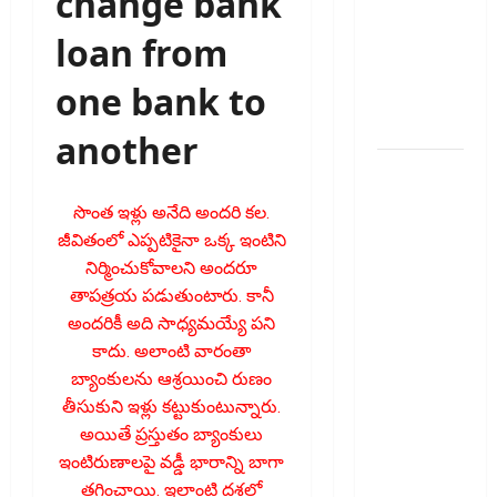
change bank
ఐపీఓ: షార్ట్
loan from
టర్మ్
ఇన్‌వెస్టర్లు
one bank to
అప్లై
చేయవచ్చా?
another
రికవరీ
ఏజెంట్లపై
సొంత ఇళ్లు అనేది అంద‌రి క‌ల‌.
ఆర్‌బీఐ
జీవితంలో ఎప్ప‌టికైనా ఒక్క ఇంటిని
కొరడా..!
నిర్మించుకోవాల‌ని అంద‌రూ
జనవరి 1
తాప‌త్ర‌య ప‌డుతుంటారు. కానీ
నుంచి కొత్త
అంద‌రికీ అది సాధ్య‌మ‌య్యే ప‌ని
నిబంధనలు
కాదు. అలాంటి వారంతా
అమలు..
బ్యాంకుల‌ను ఆశ్ర‌యించి రుణం
RBI
తీసుకుని ఇళ్లు క‌ట్టుకుంటున్నారు.
Cracks
అయితే ప్ర‌స్తుతం బ్యాంకులు
Down on
ఇంటిరుణాల‌పై వ‌డ్డీ భారాన్ని బాగా
Recovery
తగ్గించాయి. ఇలాంటి ద‌శ‌లో