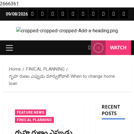
2666361
Skip
FEATURE NEWS
FINICAL PLANNING
MARKET
INVESTMENTS
NEWS
INSURANCE
MUTUAL FUNDS
MONEY TIPS
BOOKS
Unca
09/08/2026
to
content
WATCH
Primary
Menu
Home
FINICAL PLANNING
గృహ రుణం ఎప్పుడు మార్చుకోవాలి When to change home
loan
RECENT
POSTS
FEATURE NEWS
FINICAL PLANNING
జీవిత బీమా
గృహ రుణం ఎప్పుడు