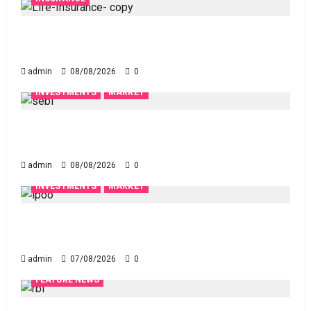
జీవిత బీమా ప్రీమియం గడువు దాటితే ఏమవుతుంది?
ఒక చిన్న నిర్లక్ష్యంతో ల‌క్ష‌లు కోల్పోతామా?
admin
08/08/2026
0
INVESTMENTS
MARKET
స్టాక్‌ ఎక్స్ఛేంజీలు, క్లియరింగ్‌ కార్పొరేషన్లకు విడివిడిగా సెబీ
కొత్త నిబంధనలు
admin
08/08/2026
0
INVESTMENTS
MARKET
టెక్నోక్రాఫ్ట్ వెంచర్స్ ఐపీఓ: షార్ట్ టర్మ్ ఇన్‌వెస్టర్లు అప్లై
చేయవచ్చా?
admin
07/08/2026
0
FEATURE NEWS