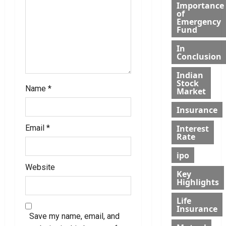
o
Importance
of
Emergency
n
Fund
In
Conclusion
Indian
Stock
Name
*
Market
Insurance
Interest
Email
*
Rate
ipo
Website
Key
Highlights
Life
Insurance
Save my name, email, and