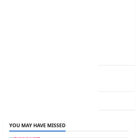
అలాగే
ఉందా..
Even
After RBI
Rate Cut,
Is Your
EMI Still
the Same
YOU MAY HAVE MISSED
INSURANCE