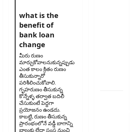
ఈ
విషయాలు
what is the
తప్పక
benefit of
తెలుసుకోండి..!
bank loan
Prepaying
Your
change
Personal
Loan?
మీరు రుణం
మార్చుకోవాల‌నుకున్న‌ప్పుడు
Here’s
ఎంత కాలం క్రితం రుణం
What You
తీసుకున్నారో
Must
ప‌రిశీలించుకోవాలి.
Know
గృహరుణం తీసుకున్న
కొన్నేళ్ళ తర్వాత బదిలీ
గూగుల్ పే,
చేసుకుంటే పెద్దగా
ఫోన్ పే
ప్రయోజనం ఉండదు.
వినియోగదారులక
కాబట్టి, రుణం తీసుకున్న
షాక్..! UPI
ప్రారంభంలోనే వడ్డీ బాగాన్ని
లావాదేవీలపై
బ్యాంకు లేదా సంస్థ నుంచి