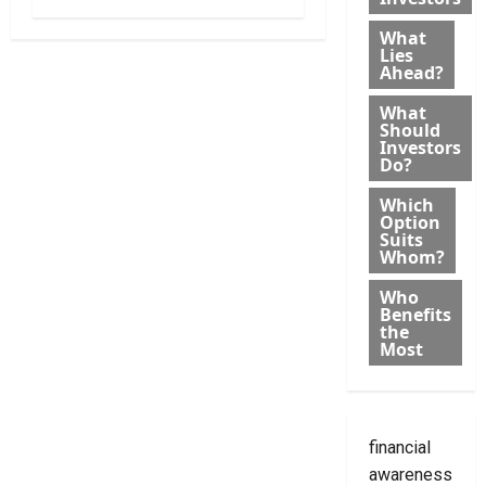
What
Lies
Ahead?
What
Should
Investors
Do?
Which
Option
Suits
Whom?
Who
Benefits
the
Most
financial
awareness