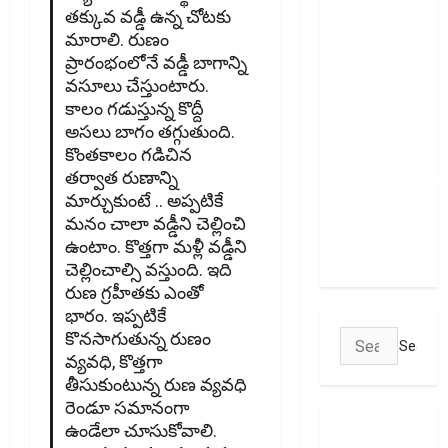
చార్జీలు!!
తక్కువ వడ్డీ ఉన్న చోటకు
Shock for
మారాలి. రుణం
Google
ప్రారంభంలోనే వడ్డీ బాగాన్ని
Pay,
వసూలు చేస్తుంటారు.
PhonePe
కాలం గడుస్తున్న కొద్దీ
Users!
అసలు బాగం తగ్గుతుంది.
UPI
కొంతకాలం గడిచిన
తర్వాత రుణాన్ని
Transactions
మార్చుకుంటే .. అప్పటికే
May
మనం చాలా వడ్డీని చెల్లించి
Attract
ఉంటాం. కొత్తగా మళ్లీ వడ్డీని
Charges
చెల్లించాల్సి వస్తుంది. ఇది
రుణ గ్రహీతకు ఎంతో
భారం. ఇప్పటికే
కొనసాగుతున్న రుణం
Search
వ్యవధి, కొత్తగా
for:
తీసుకుంటున్న రుణ వ్యవధి
రెండూ సమానంగా
ఉండేలా చూసుకోవాలి.
ABOUT