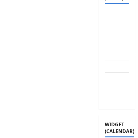
ABOUT
US
Contact
Us
dhanammoo
Disclaimer
HOME
Privacy
Policy
WIDGET
(CALENDAR)