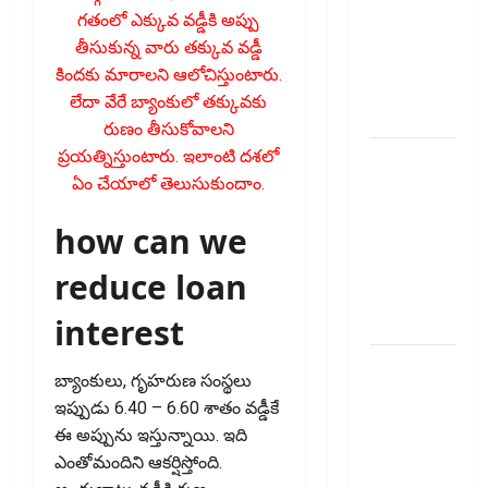
Agents..
గ‌తంలో ఎక్కువ వ‌డ్డీకి అప్పు
New
తీసుకున్న వారు త‌క్కువ వ‌డ్డీ
Rules
కింద‌కు మారాలని ఆలోచిస్తుంటారు.
from
లేదా వేరే బ్యాంకులో త‌క్కువ‌కు
January 1
రుణం తీసుకోవాల‌ని
ప్ర‌య‌త్నిస్తుంటారు. ఇలాంటి ద‌శ‌లో
మీ ఎల్‌ఐసీ
ఏం చేయాలో తెలుసుకుందాం.
పాలసీ
నంబర్
how can we
పోయిందా?
ఆన్‌లైన్‌లో
reduce loan
సులభంగా
interest
తెలుసుకోండిలా!
క్రెడిట్‌
బ్యాంకులు, గృహరుణ సంస్థలు
కార్డుతోనూ
ఇప్పుడు 6.40 – 6.60 శాతం వడ్డీకే
ఇన్‌కమ్‌
ఈ అప్పును ఇస్తున్నాయి. ఇది
టాక్స్‌
ఎంతోమందిని ఆకర్షిస్తోంది.
చెల్లించొచ్చు..!