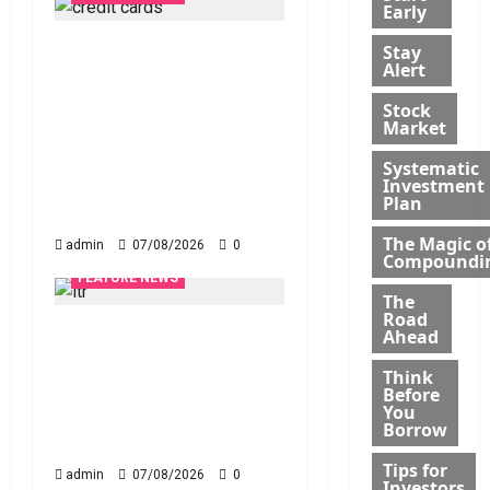
Early
క్రెడిట్‌ కార్డుతోనూ ఇన్‌కమ్‌
Stay
Alert
టాక్స్‌ చెల్లించొచ్చు..! కొత్త
నిబంధనలు ఇవే!! Pay
Stock
Market
Income Tax with Your
Credit Card! Here’s
Systematic
Investment
What the New Rules
Plan
Say
The Magic o
admin
07/08/2026
0
Compoundi
FEATURE NEWS
The
Road
ఐటీఆర్‌లో తప్పులున్నాయా?..
Ahead
ఇంకా అవకాశం ఉంది..!
Think
Errors in Your ITR?
Before
You
There’s Still Time to Fix
Borrow
Them!
Tips for
admin
07/08/2026
0
Investors