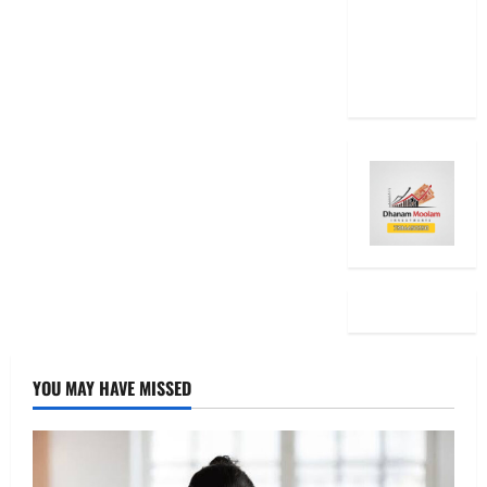
RBI Rate
Cut, Is Your
EMI Still
the Same
YOU MAY HAVE MISSED