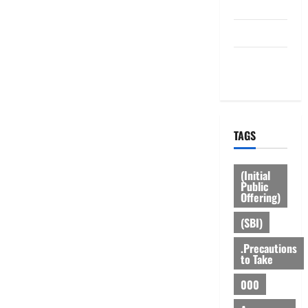
Disclaimer
HOME
Privacy
Policy
TAGS
(Initial
Public
Offering)
(SBI)
.Precautions
to Take
000