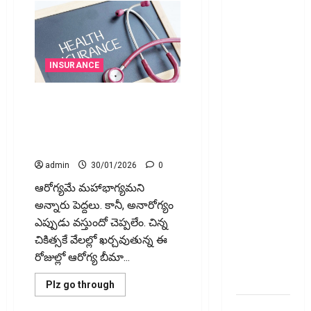
రిటర్న్స్‌లో
ఫేక్‌ డిడక్షన్స్‌
పెట్టారా? AI
నిఘాలో
INSURANCE
దొరికితే భారీ
పెనాల్టీ
ఆరోగ్య బీమా తీసుకునే ముందు
త‌ప్ప‌దు!
ఇవి తప్పనిసరిగా తెలుసుకోండి!
Claimed
Things You Must Know Before
Fake
Buying Health Insurance!
Deductions
admin
30/01/2026
0
in ITRs?
ఆరోగ్యమే మహాభాగ్యమ‌ని
Heavy
అన్నారు పెద్దలు. కానీ, అనారోగ్యం
Penalty
ఎప్పుడు వస్తుందో చెప్పలేం. చిన్న
Awaits If
చికిత్సకే వేలల్లో ఖర్చవుతున్న ఈ
Caught by
రోజుల్లో ఆరోగ్య బీమా...
AI
Surveillance!
Read
Plz go through
more
about
యూపీఐ