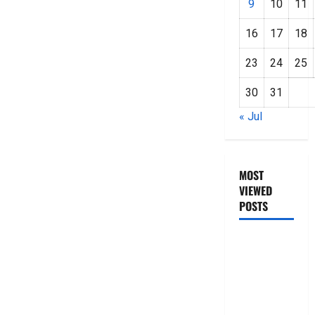
9
10
11
16
17
18
23
24
25
30
31
« Jul
MOST
VIEWED
POSTS
జీరో టు వ‌న్
బుక్ స‌మ‌రీ
తెలుగు
ZERO TO
ONE book