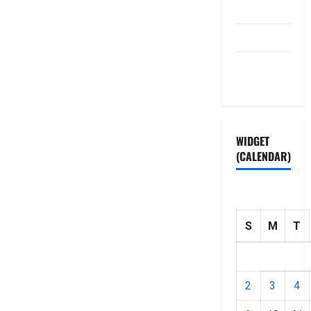
Disclaimer
HOME
Privacy
Policy
WIDGET
(CALENDAR)
S
M
T
2
3
4