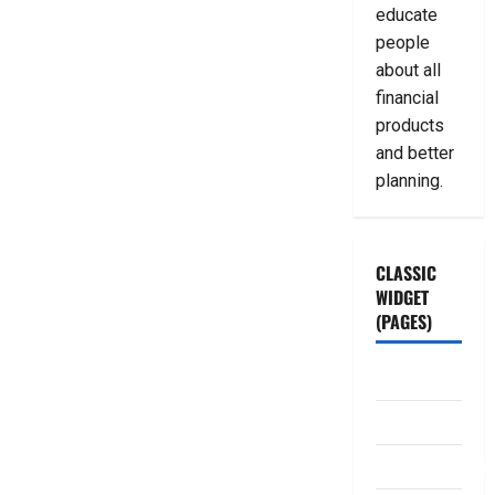
educate
people
about all
financial
products
and better
planning.
CLASSIC
WIDGET
(PAGES)
ABOUT US
Contact Us
dhanammoolam.