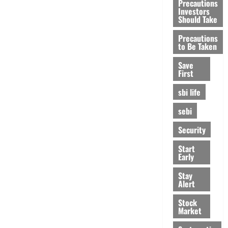
Precautions
Investors
Should Take
Precautions
to Be Taken
Save
First
sbi life
sebi
Security
Start
Early
Stay
Alert
Stock
Market