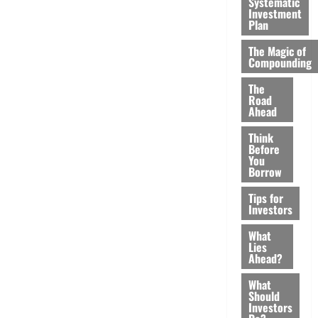
Systematic
Investment
Plan
The Magic of
Compounding
The
Road
Ahead
Think
Before
You
Borrow
Tips for
Investors
What
Lies
Ahead?
What
Should
Investors