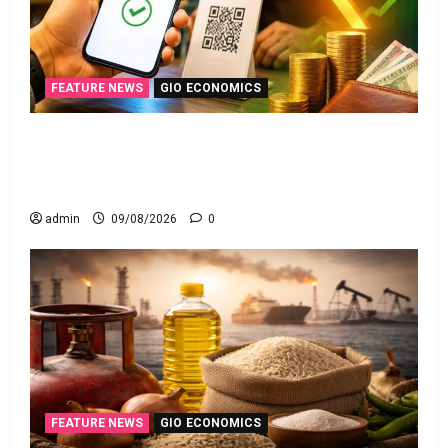
FEATURE NEWS
GIO ECONOMICS
యూపీఐ లావాదేవీలన్నీ ఉచితమే! క్లారిటీ ఇచ్చిన కేంద్ర
స‌ర్కారు!! All UPI Transactions Remain Free! Centre
Government Clarifies!!
admin
09/08/2026
0
FEATURE NEWS
GIO ECONOMICS