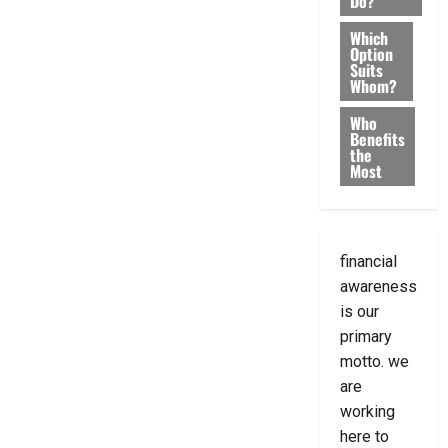
Do?
Which
Option
Suits
Whom?
Who
Benefits
the
Most
financial
awareness
is our
primary
motto. we
are
working
here to