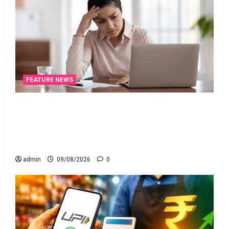
FEATURE NEWS
ఐటీ రిటర్న్స్‌లో ఫేక్‌ డిడక్షన్స్‌ పెట్టారా? AI నిఘాలో
దొరికితే భారీ పెనాల్టీ త‌ప్ప‌దు! Claimed Fake Deductions
in ITRs? Heavy Penalty Awaits If Caught by AI
Surveillance!
admin
09/08/2026
0