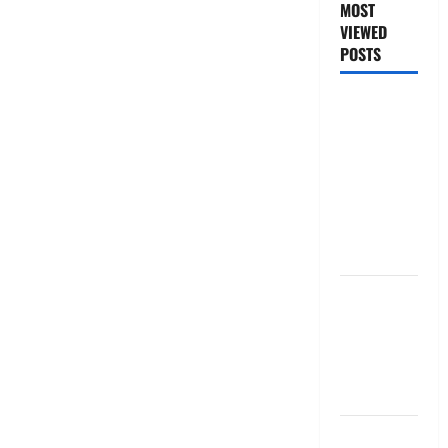
MOST
VIEWED
POSTS
జీరో టు వ‌న్
బుక్ స‌మ‌రీ
తెలుగు
ZERO TO
ONE book
summery
telugu
బ్యాంకుల్లో
మోసపోవ‌ద్దు..
జాగ్ర‌త్త‌ Be
careful in
Banks
బ్యాంకు