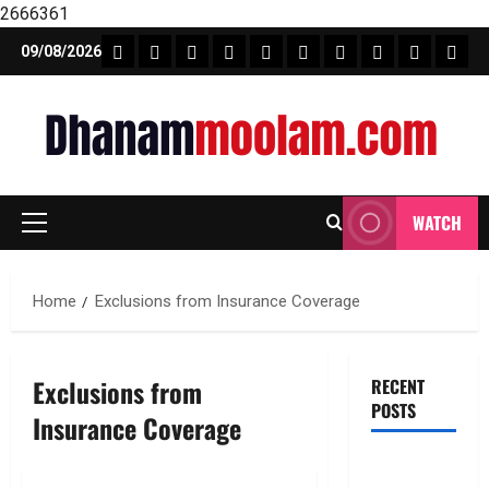
2666361
Skip
FEATURE NEWS
FINICAL PLANNING
MARKET
INVESTMENTS
NEWS
INSURANCE
MUTUAL FUND
MONEY TIP
BOOKS
Unca
09/08/2026
to
content
WATCH
Primary
Menu
Home
Exclusions from Insurance Coverage
Exclusions from
RECENT
POSTS
Insurance Coverage
ఐటీ