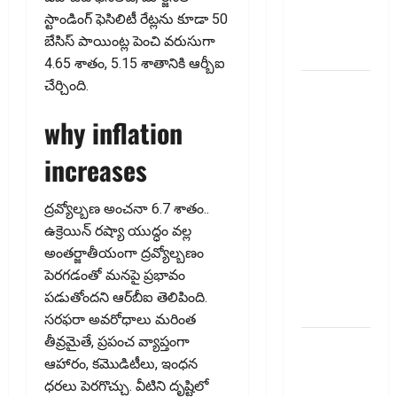
100%
స్టాండింగ్ ఫెసిలిటీ రేట్లను కూడా 50
ప్రీమియం
బేసిస్ పాయింట్ల పెంచి వరుసుగా
వాపస్!
4.65 శాతం, 5.15 శాతానికి ఆర్బీఐ
చేర్చింది.
నాలుగోసారీ..
వడ్డీరేట్లను
why inflation
మార్చని
ఆర్‌బీఐ..
increases
RBI Holds
Interest
ద్రవ్యోల్బణ అంచనా 6.7 శాతం..
Rates
ఉక్రెయిన్ రష్యా యుద్ధం వల్ల
Steady for
అంతర్జాతీయంగా ద్రవ్యోల్బణం
the Fourth
పెర‌గ‌డంతో మనపై ప్రభావం
Consecutive
పడుతోందని ఆర్‌బీఐ తెలిపింది.
Time
సరఫరా అవరోధాలు మరింత
తీవ్రమైతే, ప్రపంచ వ్యాప్తంగా
ఇంటి
ఆహారం, కమొడిటీలు, ఇంధన
పొదుపు
ధరలు పెరగొచ్చు. వీటిని దృష్టిలో
పెరుగుతోంది..