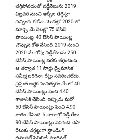
మీ
తగ్గిపోవడంతో వడ్డీరేటును 2019
వెహిక‌ల్‌కు
ఫిబ్రవరి నుంచి ఆర్బీఐ తగ్గిస్తూ
థర్డ్ పార్టీ
వచ్చింది. కరోనా మొదట్లో 2020 లో
ఇన్సూరెన్స్
మార్చి, మే నెలల్లో 75 బేసిస్
లేకపోతే
పాయింట్ల, 40 బేసిస్ పాయింట్ల
పెట్రోల్
చొప్పున కోత వేసింది. 2019 నుంచి
బంకులో ‘నో
2020 మే లోపు వడ్డీరేటును 250
ఫ్యూయల్’!:
బేసిస్ పాయింట్ల వరకు తగ్గించింది.
కేంద్రానికి
ఆ తర్వాత 11 సార్లు ద్వైమాసిక
సుప్రీం కోర్టు
సమీక్ష జరిగినా, రేట్లు సవరించలేదు.
చారిత్రాత్మక
ప్రస్తుత ఆర్థిక సంవత్సరం మే లో 40
ఆదేశాలు
బేసిస్ పాయింట్లు పెంచి 4.40
శాతానికి చేసింది. ఇప్పుడు మరో
ఆదిత్య బిర్లా
50 బేసిస్ పాయింట్లు పెంచి 4.90
‘యాక్టివ్
శాతం చేసింది. 5 వారాల్లో వడ్డీ రేటు
యువ’:
90 బేసిస్ పాయింట్లు పెరిగింది. రెపో
ఆరోగ్యకరమైన
రేటుకు తగ్గట్టుగా స్టాండింగ్
జీవనశైలితో
డిపాజిట్ ఫెసిలిటీ, మార్జినల్