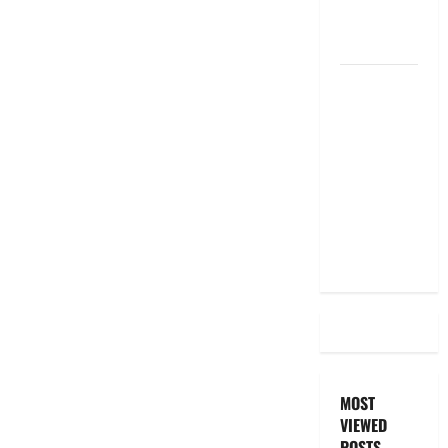
EMI Still
the Same
దీపావళి
2025: టాప్
15 స్టాక్
ఐడియాస్ ..
Diwali
2025: Top
15 Stock
Ideas
MOST
VIEWED
POSTS