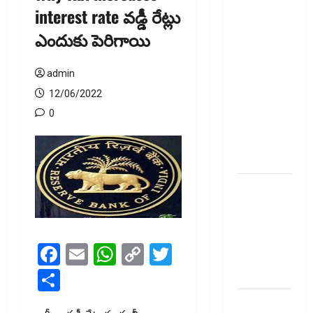
ఐపీఓ
interest rate వ‌డ్డీ రేట్లు
అప్‌డేట్స్:
ఎందుకు పెరిగాయి
తొలి రోజే
దూసుకెళ్లిన
ఆర్‌డీ
admin
ఇండస్ట్రీస్..
12/06/2022
మోల్బియో
0
డయాగ్నస్టిక్స్
ప్రైస్ బ్యాండ్
ఖరారు!
అత్యుత్తమ
జీవిత బీమా
పాలసీ కోసం
చూస్తున్నారా?
Facebook
Email
WhatsApp
Copy
Twitter
అయితే ఇవి
Link
తెలుసుకోండి
Share
మీ