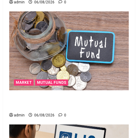
admin
06/08/2026
0
MARKET
MUTUAL FUNDS
మీ పెట్టుబ‌డికి సుర‌క్షిత మార్గాల‌ను వెతుకుతున్నారా?
ఈటీఎఫ్‌లు, మ్యూచువల్ ఫండ్ల‌లో ఏవి సరైనవి అంటే?
admin
06/08/2026
0