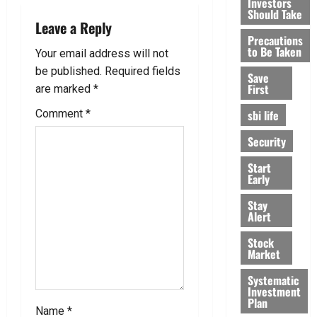
v
Investors
Should Take
i
Leave a Reply
Precautions
to Be Taken
g
Your email address will not
be published.
Required fields
Save
a
First
are marked
*
t
sbi life
Comment
*
Security
i
Start
o
Early
n
Stay
Alert
Stock
Market
Systematic
Investment
Plan
Name
*