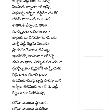
ఆర్బీఐ వడ్డీ రేటును మళ్ళీ
పెట్టుబ‌డికి
పెంచింది. బ్యాంకులకి ఇచ్చే
సుర‌క్షిత
నిధులపై ఆర్బీఐ వడ్డీరేటును 50
మార్గాల‌ను
బేసిస్ పాయింట్ పెంచి 4.9
వెతుకుతున్నారా?
శాతానికి చేర్చింది. తాజా
ఈటీఎఫ్‌లు,
మార్పులకు అనుగుణంగా
మ్యూచువల్
బ్యాంకులు వినియోగదారులకు
ఫండ్ల‌లో ఏవి
మళ్లీ వడ్డీ రేట్లను పెంచడం
సరైనవి
ప్రారంభించేశాయి. దీనివల్ల
అంటే?
ఇంటిలోన్, వాహనాల లోన్ పై
ఎల్‌ఐసీ షేర్ల
ఈఎంఐ భారం ఎక్కువ పడుతుంది.
భారీ పతనం:
ద్రవ్యోల్బణం వృధ్ధిలోకి తెచ్చేందుకు
డిస్కౌంట్
సర్దుబాటు విధాన వైఖరి
ఆఫర్ ఫర్
ఉపసంహరణపై దృష్టి సారిస్తామని
సేల్ (OFS)
ఆర్బీఐ తెలిపింది. అంటే ఈ వడ్డీ
ప్రభావంతో
రేట్లు ఇంకా పెర‌గ‌వ‌చ్చు.
క్రాష్ అయిన
క‌రోనా ముందు స్థాయికే..
స్టాక్
కరోనా ముందు వృధ్ధిరేటు