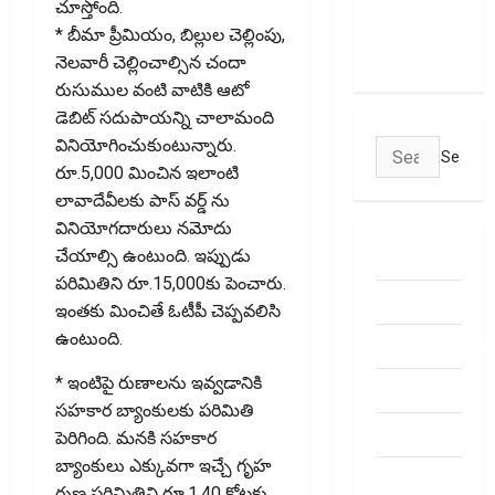
Empty Your
చూస్తోంది.
Bank
* బీమా ప్రీమియం, బిల్లుల చెల్లింపు,
Account
నెలవారీ చెల్లించాల్సిన చందా
రుసుముల వంటి వాటికి ఆటో
డెబిట్ సదుపాయన్ని చాలామంది
వినియోగించుకుంటున్నారు.
Search
రూ.5,000 మించిన ఇలాంటి
for:
లావాదేవీలకు పాస్ వర్డ్ ను
వినియోగదారులు నమోదు
ABOUT US
చేయాల్సి ఉంటుంది. ఇప్పుడు
పరిమితిని రూ.15,000కు పెంచారు.
Contact Us
ఇంతకు మించితే ఓటీపీ చెప్పవలిసి
ఉంటుంది.
dhanammoolam.
* ఇంటిపై రుణాలను ఇవ్వడానికి
Disclaimer
సహకార బ్యాంకులకు ప‌రిమితి
HOME
పెరిగింది. మనకి సహకార
బ్యాంకులు ఎక్కువ‌గా ఇచ్చే గృహ
Privacy
రుణ పరిమితిని రూ.1.40 కోట్లకు