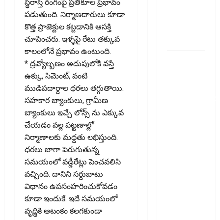
స్థిరాస్తి రంగంపై ప్రతికూల ప్రభావం
Over E20
పడుతుంది. నిర్మాణదారులు కూడా
Fuel.. Is
కొత్త ప్రాజెక్టుల కట్టడానికి ఆసక్తి
Your Engine
చూపించరు. ఇళ్ళపై రేటు తక్కువ
at Risk?
కాలంలోనే ప్రభావం ఉంటుంది.
వాట్సప్‌లో
* ద్రవ్యోల్బణం అదుపులోకి వస్తే
ఆదాయపు
ఉక్కు, సిమెంట్, వంటి
పన్ను
ముడిపదార్దాల ధరలు తగ్గుతాయి.
నోటీసులొచ్చాయా
సహకార బ్యాంకులు, గ్రామీణ
ఒక్క క్లిక్‌తో
బ్యాంకులు ఇచ్చే లోన్స్ ను ఎక్కువ
ఖాతా ఖాళీ
చేయడం వల్ల పట్టణాల్లో
అయ్యే
నిర్మాణాలకు మద్దతు లభిస్తుంది.
ప్రమాదం..
ధరలు బాగా పెరుగుతున్న
Income Tax
సమయంలో వడ్డీరేట్లు పెంచవలిసి
Notice on
వచ్చింది. దానిని సర్దుబాటు
WhatsApp?
విధానం ఉపసంహరించుకోవడం
One Click
కూడా ఇందుకే. ఇదే సమయంలో
Could
వృధ్ధికి ఆటంకం కలగకుండా