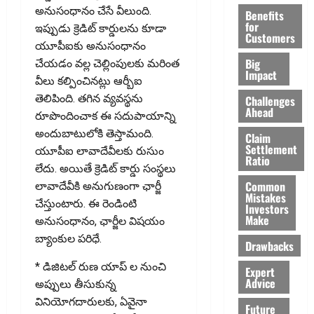
అనుసంధానం చేసే వీలుంది.
Benefits
for
ఇప్పుడు క్రెడిట్ కార్డులను కూడా
Customers
యూపీఐకు అనుసంధానం
Big
చేయడం వల్ల చెల్లింపులకు మరింత
Impact
వీలు కల్పించినట్లు ఆర్బీఐ
తెలిపింది. తగిన వ్యవస్థను
Challenges
Ahead
రూపొందించాక ఈ సదుపాయాన్ని
అందుబాటులోకి తెస్తామంది.
Claim
Settlement
యూపీఐ లావాదేవీలకు రుసుం
Ratio
లేదు. అయితే క్రెడిట్ కార్డు సంస్థలు
Common
లావాదేవీకి అనుగుణంగా ఛార్జీ
Mistakes
చేస్తుంటారు. ఈ రెండింటి
Investors
Make
అనుసంధానం, ఛార్జీల విషయం
బ్యాంకుల ప‌రిధే.
Drawbacks
* డిజిటల్ రుణ యాప్ ల నుంచి
Expert
Advice
అప్పులు తీసుకున్న
వినియోగదారులకు, ఏవైనా
Future