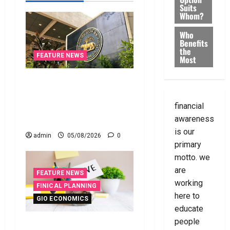
Suits
Whom?
Who
Benefits
the
FEATURE NEWS
Most
నాలుగోసారీ.. వడ్డీరేట్లను
మార్చని ఆర్‌బీఐ.. RBI Holds
Interest Rates Steady for
financial
the Fourth Consecutive Time
awareness
is our
admin
05/08/2026
0
primary
motto. we
are
FEATURE NEWS
working
FINICAL PLANNING
here to
GIO ECONOMICS
educate
people
ఇంటి పొదుపు పెరుగుతోంది..