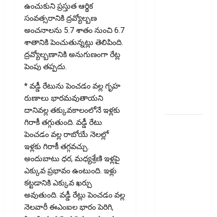
ఉంచుకుని ప్రస్తుత ఆర్థిక
ఆర్థిక
సంవత్సరానికి ద్రవ్యోల్బణ
భద్రతకు కొత్త
అంచనాలను 5.7 శాతం నుంచి 6.7
బలం..
శాతానికి పెంచుతున్నట్లు తెలిపింది.
Household
ద్రవ్యోల్బణానికి అనుగుణంగా రేట్ల
Savings
పెంపు తప్పదు.
Rise..
Strengthening
* వడ్డీ రేటును పెంచడం వల్ల గృహ
Financial
రుణాలు భారమవుతాయని
Security
దానివల్ల తక్కువకాలంలోనే ఇళ్ల‌కు
గిరాకీ తగ్గుతుంది. వడ్డీ రేటు
ఇ20
పెంచడం వల్ల రాబోయే నెలల్లో
ఇంధనంపై
ఇళ్ల‌కు గిరాకీ తగ్గ‌వ‌చ్చు.
కొత్త
అందుబాటు ధర, మధ్యశ్రేణి ఇళ్ల‌పై
సందేహాలు..
ఎక్కువ ప్రభావం ఉంటుంది. ఇళ్లు
ఇంజిన్‌కు
కట్టడానికి ఎక్కువ ఖర్చు
ముప్పేనా?
అవుతుంది. వడ్డీ రేట్లు పెంచడం వల్ల
Fresh
నెలవారీ ఈఎంఐల‌ భారం పెరిగి,
Concerns