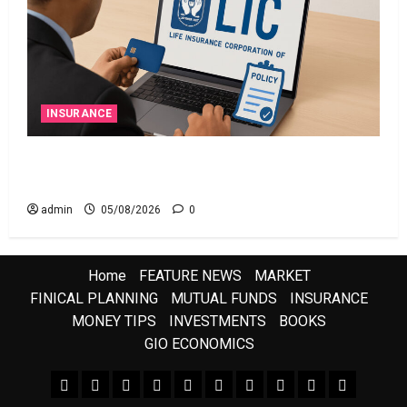
INSURANCE
ఎల్‌ఐసీ షేర్ల భారీ పతనం: డిస్కౌంట్ ఆఫర్ ఫర్ సేల్
(OFS) ప్రభావంతో క్రాష్ అయిన స్టాక్
admin
05/08/2026
0
Home
FEATURE NEWS
MARKET
FINICAL PLANNING
MUTUAL FUNDS
INSURANCE
MONEY TIPS
INVESTMENTS
BOOKS
GIO ECONOMICS
FEATURE NEWS
FINICAL PLANNING
MARKET
INVESTMENTS
NEWS
INSURANCE
MUTUAL FUNDS
MONEY TIPS
BOOKS
Uncategor