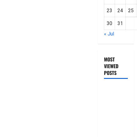
23
24
25
30
31
« Jul
MOST
VIEWED
POSTS
జీరో టు వ‌న్
బుక్ స‌మ‌రీ
తెలుగు
ZERO TO
ONE book
summery
telugu