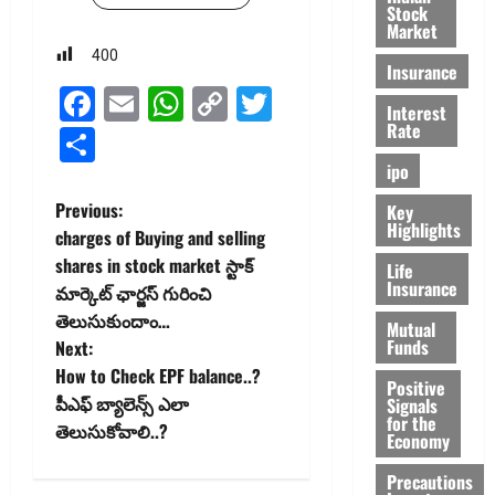
Stock
Market
400
Insurance
Facebook
Email
WhatsApp
Copy
Twitter
Interest
Rate
Link
Share
ipo
P
Previous:
Key
Highlights
charges of Buying and selling
o
shares in stock market స్టాక్
Life
Insurance
మార్కెట్ ఛార్జస్ గురించి
s
తెలుసుకుందాం…
Mutual
t
Funds
Next:
How to Check EPF balance..?
Positive
n
పీఎఫ్ బ్యాలెన్స్ ఎలా
Signals
for the
తెలుసుకోవాలి..?
a
Economy
Precautions