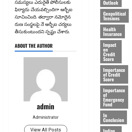
Outlook
సమస్యలు ఎదురైతే పోలీసులకు
ఫిర్యాదు చేయవల్సిందిగా ఆర్బీఐ
Geopolitical
సూచించింది. తద్వారా నమోదైన
Tensions
రుణ సంస్థలపై నే ఆర్బీఐ చర్యలు
Health
తీసుకుంటుందని స్పష్టం చేశారు.
Insurance
Impact
ABOUT THE AUTHOR
on
Credit
Score
Importance
of Credit
Score
Importance
of
Emergency
Fund
admin
In
Administrator
Conclusion
View All Posts
Indian