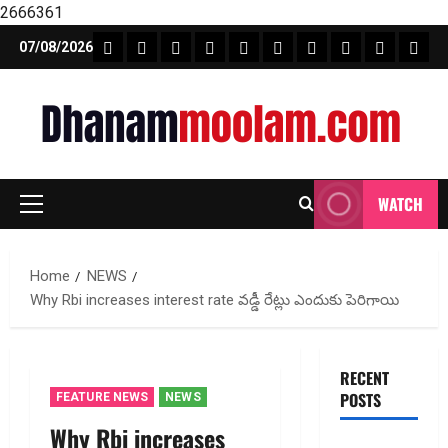
2666361
Skip
FEATURE NEWS
FINICAL PLANNING
MARKET
INVESTMENTS
NEWS
INSURANCE
MUTUAL FUND
MONEY TIP
BOOKS
Unca
07/08/2026
to
content
WATCH
Primary
Menu
Home
NEWS
Why Rbi increases interest rate వ‌డ్డీ రేట్లు ఎందుకు పెరిగాయి
RECENT
POSTS
FEATURE NEWS
NEWS
Why Rbi increases