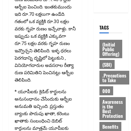
Policy
ఆర్బీఐ పెంచింది. ఇంతకుముందు
ఇది రూ.70 లక్షలుగా ఉండేది.
గతంలో ఒక వ్యక్తికి రూ.30 లక్షల
TAGS
వరకు గృహ రుణం ఇచ్చేవాళ్లు. కానీ
ఇప్పుడు ఒక వ్యక్తికి ఎక్కువ‌గా
రూ.75 లక్షల వరకు గృహ రుణం
(Initial
Public
ఇవ్వొచ్చని తెలిపింది. ఇళ్ళ ధరలు
Offering)
పెరగడాన్ని దృష్టిలో పెట్టుకుని ,
(SBI)
వినియోగదారుల అవసరాల రీత్యా
రుణ పరిమితిని పెంచినట్లు ఆర్బీఐ
.Precautions
to Take
తెలిపింది.
000
* యూపీఐకు క్రెడిట్ కార్డులను
అనుసంధానం చేసేందుకు ఆర్బీఐ
Awareness
is the
అనుమతి ఇచ్చింది. ప్రస్తుతం
Best
బ్యాంకు పొదుపు ఖాతా, కరెంటు
Protection
ఖాతాకు సంబంధించి డెబిట్
Benefits
కార్డులను మాత్రమే యూపీఐకు