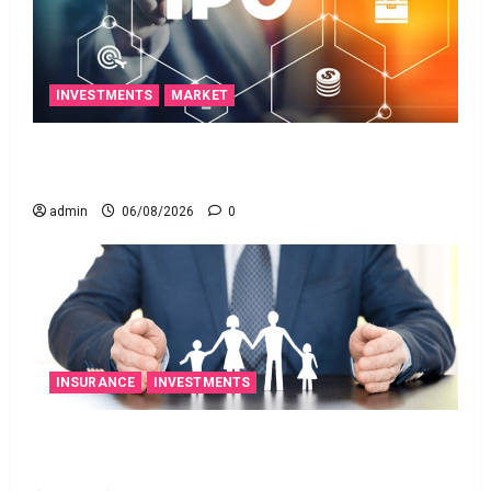
INVESTMENTS
MARKET
ఐపీఓ అప్‌డేట్స్: తొలి రోజే దూసుకెళ్లిన ఆర్‌డీ ఇండస్ట్రీస్..
మోల్బియో డయాగ్నస్టిక్స్ ప్రైస్ బ్యాండ్ ఖరారు!
admin
06/08/2026
0
INSURANCE
INVESTMENTS
అత్యుత్తమ జీవిత బీమా పాలసీ కోసం చూస్తున్నారా?
అయితే ఇవి తెలుసుకోండి