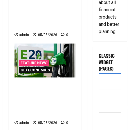
about all
ఆర్థిక భద్రతకు కొత్త బలం..
financial
Household Savings Rise..
products
Strengthening Financial
and better
Security
planning.
admin
05/08/2026
0
CLASSIC
WIDGET
FEATURE NEWS
(PAGES)
GIO ECONOMICS
ABOUT US
ఇ20 ఇంధనంపై కొత్త
సందేహాలు.. ఇంజిన్‌కు
Contact Us
ముప్పేనా? Fresh Concerns
dhanammoolam.
Over E20 Fuel.. Is Your
Engine at Risk?
Disclaimer
admin
05/08/2026
0
HOME