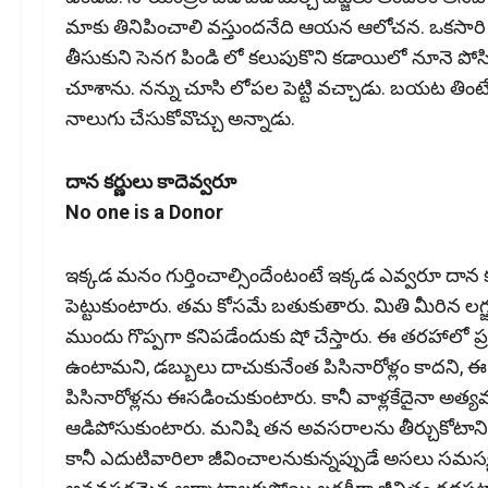
మాకు తినిపించాలి వస్తుంద‌నేది ఆయ‌న ఆలోచన. ఒకసారి 
తీసుకుని సెనగ పిండి లో కలుపుకొని కడాయిలో నూనె పోసి
చూశాను. నన్ను చూసి లోపల పెట్టి వచ్చాడు. బయట తి
నాలుగు చేసుకోవొచ్చు అన్నాడు.
దాన కర్ణులు కాదెవ్వరూ
No one is a Donor
ఇక్కడ మనం గుర్తించాల్సిందేంటంటే ఇక్కడ ఎవ్వరూ దా
పెట్టుకుంటారు. తమ కోసమే బతుకుతారు. మితి మీరిన లగ
ముందు గొప్పగా కనిపడేందుకు షో చేస్తారు. ఈ తరహాలో ప్
ఉంటామని, డబ్బులు దాచుకునేంత పిసినారోళ్లం కాదని, ఈ
పిసినారోళ్లను ఈసడించుకుంటారు. కానీ వాళ్లకేదైనా అత్యవసరమ
ఆడిపోసుకుంటారు. మనిషి తన అవసరాలను తీర్చుకోటానికి
కానీ ఎదుటివారిలా జీవించాలనుకున్నప్పుడే అసలు సమస్య