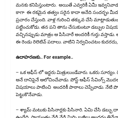
మ‌న‌కు క‌నిపిస్తుంటారు. అయితే ఎవ్వరికీ ఏమీ ఇవ్వనివాడ
కాగా ఈ రకమైన తత్వం సరైన కాదా అనేది సందర్భం మీద ఆధ
ప్రచారం చేస్తుంది. వాళ్ల గురించి తక్కువ చేసి మాట్లా
పట్టించుకోడు. తన పని తాను చేసుకుంటూ డబ్బుల విషయం
వచ్చినప్పుడు మాత్రం ఆ పిసినారే అందరికీ గుర్తు వస్తాడ
ఈ రెండు రెలెటివ్ పదాలు. వాటిని నిర్వచించటం కుదరదు, వ్
ఉదాహ‌ర‌ణ‌కు..
For example..
– ఒక‌ ఆఫీస్ లో ఇద్దరు మిత్రులుండేవారు. ఒకరు సూర్య
అనే దానిపైనే ఆలోచించేవాడు. పోస్ట్ ఆఫీస్ సేవింగ్స్ మొ
విష‌యాలు పాటించి అంద‌రికీ పాఠాలు చెప్పేవాడు. నేటి 
పెట్టుకొనేవాడు.
– శ్యామ్ మటుకు పిసినార్లకు పిసినారి. ఏమి చేసి డ‌బ్బు
ఉండేది. సాయంత్రం వేడి వేడి మిర్చి బజ్జీలు అందరం తినేవాళ