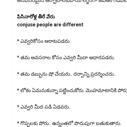
అనవసరమైన ఆర్భాటాలకుపోయి లగ్జరీగా జీవితం గడపటాన
పిసినారోళ్ల తీరే వేరు
conjuse people are different
* ఎవ్వరికోసం ఆరాటపడరు.
* తమ అవసరాల కోసం ఎవ్వరి మీదా ఆధారపడరు.
* తమ డబ్బును షో చేయరు.. దర్పాన్ని ప్రదర్శించరు..
* లోకం ఏమనుకున్నా పట్టించుకోరు. మొహమాటానికి పోరు
* ఎవ్వరి మీద పడి ఏడవరు..
* గొప్పలకు పోరు.. ఉన్నంతలో పొదుపుగా బతుకుతారు.