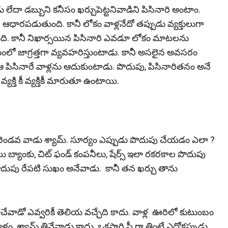
ు లేదా డబ్బుని కనీసం ఖర్చుపెట్టనివాడిని పిసినారి అంటాం.
ారపడుతుంది. కానీ లోకం వాళ్లనేదో తప్పుడు వ్యక్తులుగా
డుతుంది. కానీ నిఖార్సయిన పిసినారి ఎవడూ లోకం మాటలను
లో జాగ్రత్తగా వ్యవహరిస్తుంటాడు. కానీ అసలైన అవసరం
ు. ఆ పిసినారే వాళ్లను ఆదుకుంటాడు. పొదుపు, పిసినారితనం అనే
యక్తి కీ వ్యక్తికీ మారుతూ ఉంటాయి.
ం. రెండవ వాడు శ్యామ్. సూర్యం ఎప్పుడు పొదుపు చేయడం ఎలా ?
దలు బ్యాంకు, చిట్ ఫండ్ కంపనీలు, షేర్స్ ఇలా రకరకాల పొదుపు
పొదుపు రేపటి సుఖం అనేవాడు. కానీ తన ఖర్చు తాను
 దాచేవాడో ఎవ్వరికీ తెలియ వచ్చేది కాదు. వాళ్ల ఊరిలో కుటుంబం
్లం. శ్యామ్ తినేవాడు కాదు. ఒకసారి ఫ్రీ గా తింటే ఎదోకప్పుడు