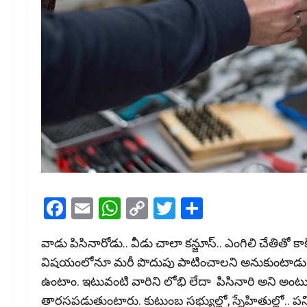
Facebook
Email
WhatsApp
Copy
Twitter
Share
Link
వాడు పిసినారోడు.. వీడు చాలా కన్జూస్.. ఎంగిలి చేతితో కాకిన
విషయంలోనూ మరీ పొదుపు పాటించాలని అనుకుంటాడు..
ఉంటాం. ఇటువంటి వారిని లోభి లేదా పిసినారి అని అ
తార‌స‌ప‌డుతుంటారు. కుటుంబ స‌భ్యుల్లో, స్నేహితుల్లో..