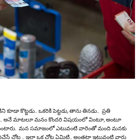
ి కూడా కొట్ట‌డు.. ఒకరికి పెట్టడు, తాను తినడు.. ప్రతి
 అనే మాట‌లూ మ‌నం కొంద‌రి విష‌యంలో వింటూ, అంటూ
ంటుంటారు. మ‌న స‌మాజంలో ఎటువంటి వారెంతో మంది మ‌న‌కు
 ప‌నిచేసే చోట .. ఇలా ఒక చోట ఏమిటి.. అంత‌టా ఇటువంటి వారు