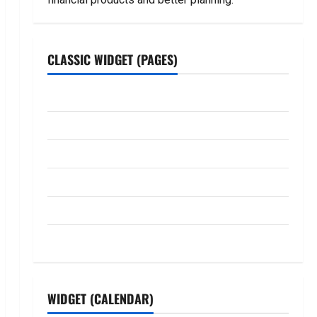
CLASSIC WIDGET (PAGES)
ABOUT US
Contact Us
dhanammoolam.com
Disclaimer
HOME
Privacy Policy
WIDGET (CALENDAR)