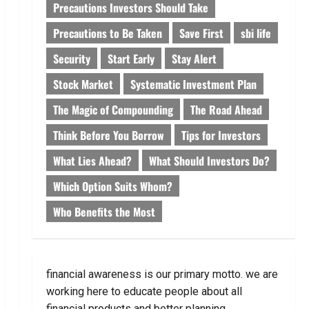
Precautions Investors Should Take
Precautions to Be Taken
Save First
sbi life
Security
Start Early
Stay Alert
Stock Market
Systematic Investment Plan
The Magic of Compounding
The Road Ahead
Think Before You Borrow
Tips for Investors
What Lies Ahead?
What Should Investors Do?
Which Option Suits Whom?
Who Benefits the Most
financial awareness is our primary motto. we are
working here to educate people about all
financial products and better planning.