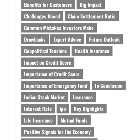
Benefits for Customers
Big Impact
Challenges Ahead
Claim Settlement Ratio
Common Mistakes Investors Make
Drawbacks
Expert Advice
Future Outlook
Geopolitical Tensions
Health Insurance
Impact on Credit Score
Importance of Credit Score
Importance of Emergency Fund
In Conclusion
Indian Stock Market
Insurance
Interest Rate
ipo
Key Highlights
Life Insurance
Mutual Funds
Positive Signals for the Economy