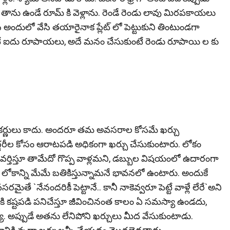
తాను ఉండే రూమ్ కి వెళ్లాను. రెండే రెండు లావు మిరపకాయలు
 అందులో వేసి తయారైనాక ప్లేట్ లో పెట్టుకుని తింటుండగా
ంటే ఐదు రూపాయలు, అదే మనం చేసుకుంటే రెండు రూపాయి ల కు
న కర్ణులు కాదు. అందరూ తమ అవసరాల కోసమే ఖర్చు
్జరీల కోసం ఆరాటపడి అధికంగా ఖర్చు చేసుకుంటారు. లోకం
రవర్తిస్తూ తామేదో గొప్ప వాళ్లమని, డబ్బుల విషయంలో ఉదారంగా
 లోకాన్ని మేమే బతికిస్తున్నామనే భావనలో ఉంటారు. అందుకే
ైతే `నేనందరికీ పెట్టానే.. కానీ నాకెవ్వరూ పెట్టే వాళ్లే లేరే`అని
 కష్టపడి పనిచేస్తూ జీవించినంత కాలం ఏ సమస్యా ఉండదు,
. అప్పుడే అతను లేనిపోని ఖర్చులు మీద వేసుకుంటాడు.