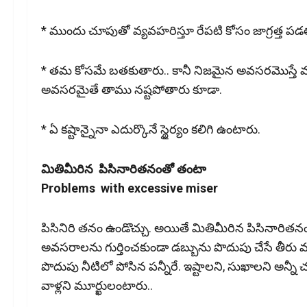
* ముందు చూపుతో వ్యవహరిస్తూ రేపటి కోసం జాగ్రత్త పడ
* తమ కోసమే బతకుతారు.. కానీ నిజమైన అవసరమొస్తే మా
అవసరమైతే తాము నష్టపోతారు కూడా.
* ఏ కష్టాన్నైనా ఎదుర్కొనే స్థైర్యం కలిగి ఉంటారు.
మితిమీరిన పిసినారిత‌నంతో తంటా
Problems with excessive miser
పిసినిరి త‌నం ఉండొచ్చు. అయితే మితిమీరిన పిసినారి
అవసరాలను గుర్తించకుండా డబ్బును పొదుపు చేసే తీరు మ
పొదుపు నీటిలో పోసిన పన్నీరే. ఇష్టాలని, సుఖాలని అన్నీ చ
వాళ్లని మూర్ఖులంటారు..