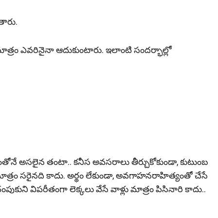
తారు.
త్రం ఎవరినైనా ఆదుకుంటారు. ఇలాంటి సందర్భాల్లో
తనంతోనే అసలైన తంటా.. కనీస అవసరాలు తీర్చుకోకుండా, కుటుంబ
ాత్రం సరైనది కాదు. అర్థం లేకుండా, అవగాహనరాహిత్యంతో చేసే
ంపుకుని విపరీతంగా లెక్కలు వేసే వాళ్లు మాత్రం పిసినారి కాదు..