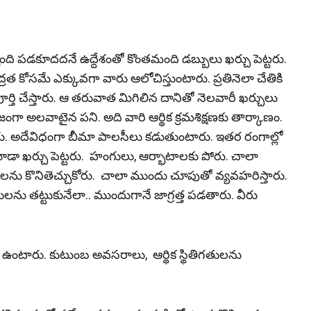
ది ప‌డ‌కూద‌ద‌నే ఉద్దేశంతో కొంత‌మంది డ‌బ్బులు ఖ‌ర్చు పెట్ట‌రు.
‌త కోస‌మే ఎక్కువ‌గా వారు ఆలోచిస్తుంటారు. ప్ర‌తినెలా చేతికి
ి చేస్తారు. ఆ తరువాత మిగిలిన దానితో నెలవారీ ఖర్చులు
గా అలవాటైన పని. అది వారి ఆర్థిక క్రమశిక్షణకు తార్కాణం.
. అదేవిధంగా బీమా పాల‌సీలు క‌డుతుంటారు. ఇత‌ర రంగాల్లో
ూడా ఖ‌ర్చు పెట్ట‌రు. హంగులు, ఆర్భాటాల‌కు పోరు. చాలా
్టాల‌ను కొనితెచ్చుకోరు. చాలా ముందు చూపుతో వ్య‌వ‌హ‌రిస్తారు.
ను త‌ట్టుకునేలా.. ముందుగానే జాగ్ర‌త్త ప‌డ‌తారు. వీరు
 ఉంటారు. కుటుంబ అవసరాలు, ఆర్థిక స్థితిగతులను