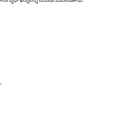
ికి వృథా ఖర్చులన్నీ చేయ‌డం మొదలెడతాడు.
..