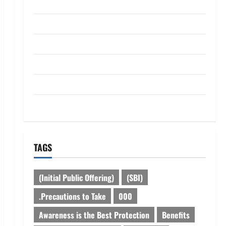
ABOUT US
Contact Us
dhanammoolam.com
Disclaimer
HOME
Privacy Policy
TAGS
(Initial Public Offering)
(SBI)
.Precautions to Take
000
Awareness is the Best Protection
Benefits