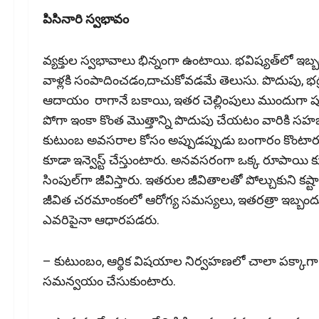
పిసినారి స్వ‌భావం
వ్య‌క్తుల స్వ‌భావాలు భిన్నంగా ఉంటాయి. భ‌విష్య‌త్‌లో ఇబ్బం
వాళ్ల‌కి సంపాదించ‌డం,దాచుకోవ‌డ‌మే తెలుసు. పొదుపు, భ‌ద్ర
ఆదాయం రాగానే బకాయి, ఇతర చెల్లింపులు ముందుగా పూర్త
పోగా ఇంకా కొంత మొత్తాన్ని పొదుపు చేయటం వారికి సహజం
కుటుంబ అవ‌స‌రాల కోసం అప్పుడ‌ప్పుడు బంగారం కొంటారు
కూడా ఇన్వెస్ట్ చేస్తుంటారు. అన‌వ‌స‌రంగా ఒక్క రూపాయి క
సింపుల్‌గా జీవిస్తారు. ఇత‌రుల జీవితాల‌తో పోల్చుకుని క‌ష
జీవిత చ‌రమాంకంలో ఆరోగ్య స‌మ‌స్య‌లు, ఇత‌ర‌త్రా ఇబ్బందుల
ఎవ‌రిపైనా ఆధార‌ప‌డ‌రు.
– కుటుంబం, ఆర్థిక విషయాల నిర్వహణలో చాలా ప‌క్కాగా
సమన్వయం చేసుకుంటారు.