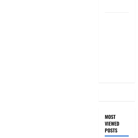
the Same
దీపావళి
2025: టాప్
15 స్టాక్
ఐడియాస్ ..
Diwali
2025: Top
15 Stock
Ideas
MOST
VIEWED
POSTS