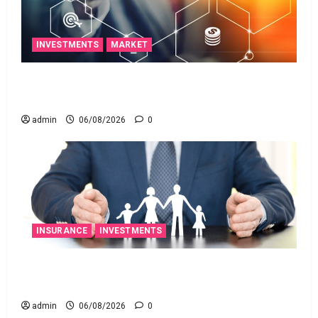
INVESTMENTS
MARKET
ఐపీఓ అప్‌డేట్స్: తొలి రోజే దూసుకెళ్లిన ఆర్‌డీ ఇండస్ట్రీస్..
మోల్బియో డయాగ్నస్టిక్స్ ప్రైస్ బ్యాండ్ ఖరారు!
admin
06/08/2026
0
INSURANCE
INVESTMENTS
అత్యుత్తమ జీవిత బీమా పాలసీ కోసం చూస్తున్నారా?
అయితే ఇవి తెలుసుకోండి
admin
06/08/2026
0