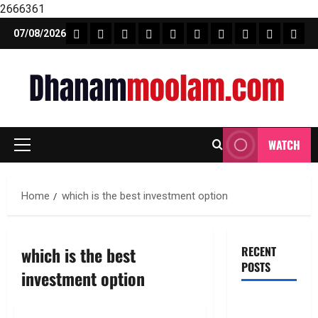
2666361
Skip
FEATURE NEWS
FINICAL PLANNING
MARKET
INVESTMENTS
NEWS
INSURANCE
MUTUAL FUND
MONEY TIP
BOOKS
Unca
07/08/2026
to
content
WATCH
Primary
Menu
Home
which is the best investment option
which is the best
RECENT
POSTS
investment option
ఐపీఓ