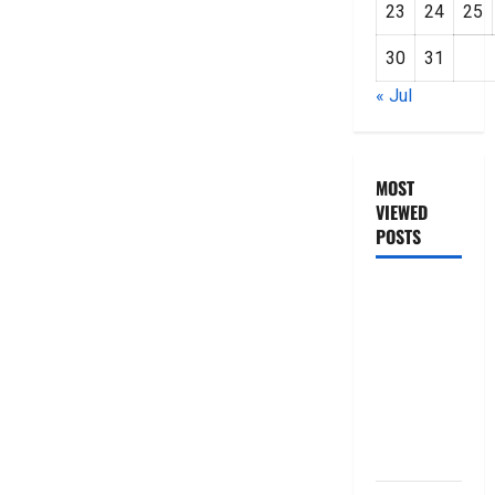
23
24
25
30
31
« Jul
MOST
VIEWED
POSTS
జీరో టు వ‌న్
బుక్ స‌మ‌రీ
తెలుగు
ZERO TO
ONE book
summery
telugu