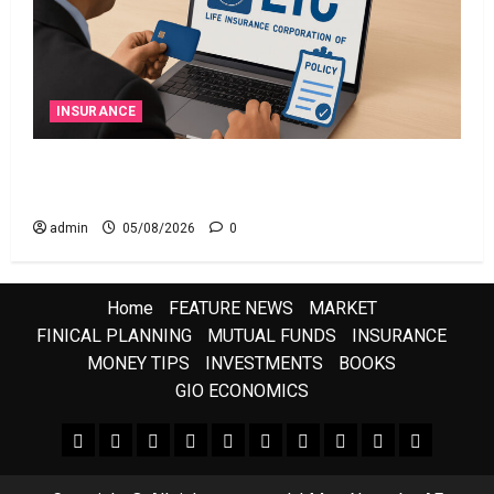
INSURANCE
ఎల్‌ఐసీ షేర్ల భారీ పతనం: డిస్కౌంట్ ఆఫర్ ఫర్ సేల్
(OFS) ప్రభావంతో క్రాష్ అయిన స్టాక్
admin
05/08/2026
0
Home
FEATURE NEWS
MARKET
FINICAL PLANNING
MUTUAL FUNDS
INSURANCE
MONEY TIPS
INVESTMENTS
BOOKS
GIO ECONOMICS
FEATURE NEWS
FINICAL PLANNING
MARKET
INVESTMENTS
NEWS
INSURANCE
MUTUAL FUNDS
MONEY TIPS
BOOKS
Uncategor