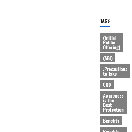
TAGS
(Initial
Public
Offering)
(SBI)
.Precautions
to Take
000
Awareness
is the
Best
Protection
Benefits
Benefits