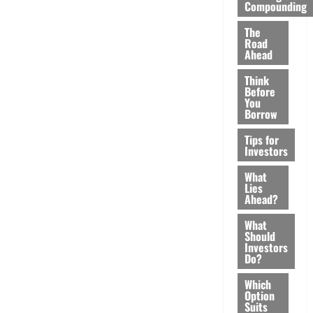
Compounding
The
Road
Ahead
Think
Before
You
Borrow
Tips for
Investors
What
Lies
Ahead?
What
Should
Investors
Do?
Which
Option
Suits