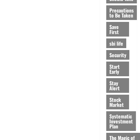
Precautions
to Be Taken
Save
First
sbi life
Security
Start
Early
Stay
Alert
Stock
Market
Systematic
Investment
Plan
The Magic of