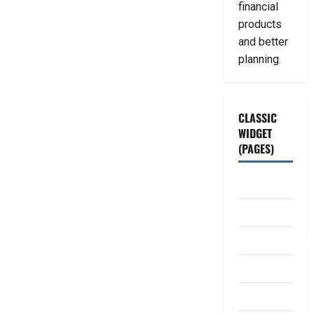
financial
products
and better
planning.
CLASSIC
WIDGET
(PAGES)
ABOUT US
Contact Us
dhanammoolam.
Disclaimer
HOME