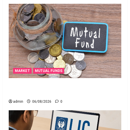
MARKET
MUTUAL FUNDS
మీ పెట్టుబ‌డికి సుర‌క్షిత మార్గాల‌ను వెతుకుతున్నారా?
ఈటీఎఫ్‌లు, మ్యూచువల్ ఫండ్ల‌లో ఏవి సరైనవి అంటే?
admin
06/08/2026
0