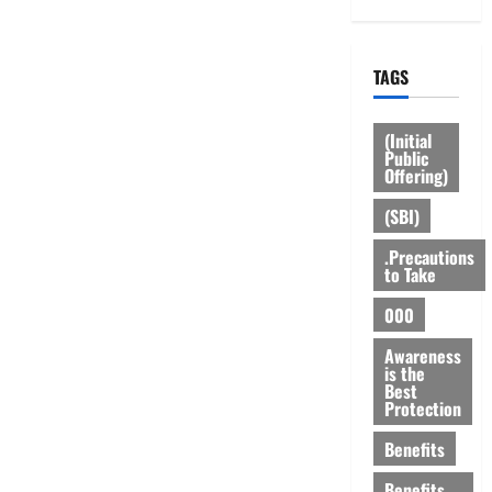
TAGS
(Initial
Public
Offering)
(SBI)
.Precautions
to Take
000
Awareness
is the
Best
Protection
Benefits
Benefits