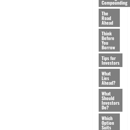
Compounding
The
Road
Ahead
Think
Before
You
Borrow
Tips for
Investors
What
Lies
Ahead?
What
Should
Investors
Do?
Which
Option
Suits