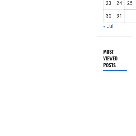
23
24
25
30
31
« Jul
MOST
VIEWED
POSTS
జీరో టు వ‌న్
బుక్ స‌మ‌రీ
తెలుగు
ZERO TO
ONE book
summery
telugu