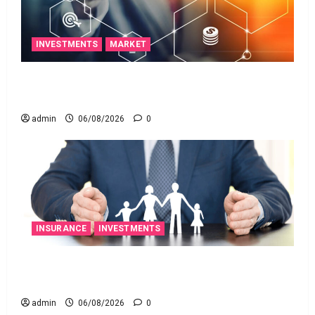
INVESTMENTS
MARKET
ఐపీఓ అప్‌డేట్స్: తొలి రోజే దూసుకెళ్లిన ఆర్‌డీ ఇండస్ట్రీస్..
మోల్బియో డయాగ్నస్టిక్స్ ప్రైస్ బ్యాండ్ ఖరారు!
admin
06/08/2026
0
INSURANCE
INVESTMENTS
అత్యుత్తమ జీవిత బీమా పాలసీ కోసం చూస్తున్నారా?
అయితే ఇవి తెలుసుకోండి
admin
06/08/2026
0