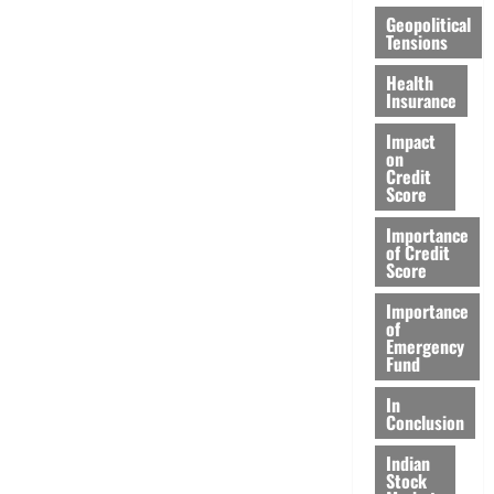
Geopolitical
Tensions
Health
Insurance
Impact
on
Credit
Score
Importance
of Credit
Score
Importance
of
Emergency
Fund
In
Conclusion
Indian
Stock