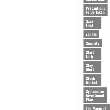
Precautions
to Be Taken
Save
First
sbi life
Security
Start
Early
Stay
Alert
Stock
Market
Systematic
Investment
Plan
The Magic of