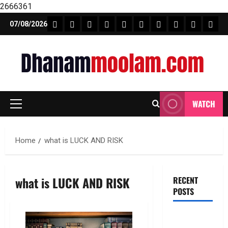
2666361
Skip
FEATURE NEWS
FINICAL PLANNING
MARKET
INVESTMENTS
NEWS
INSURANCE
MUTUAL FUND
MONEY TIP
BOOKS
Unca
07/08/2026
to
content
WATCH
Primary
Menu
Home
what is LUCK AND RISK
what is LUCK AND RISK
RECENT
POSTS
ఐపీఓ