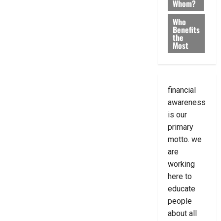
Whom?
Who
Benefits
the
Most
financial
awareness
is our
primary
motto. we
are
working
here to
educate
people
about all