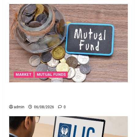
MARKET
MUTUAL FUNDS
మీ పెట్టుబ‌డికి సుర‌క్షిత మార్గాల‌ను వెతుకుతున్నారా?
ఈటీఎఫ్‌లు, మ్యూచువల్ ఫండ్ల‌లో ఏవి సరైనవి అంటే?
admin
06/08/2026
0