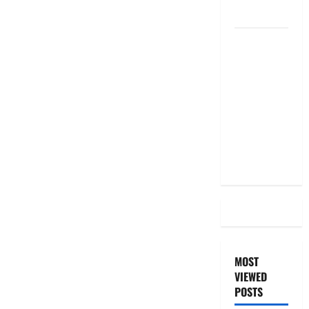
the Same
దీపావళి
2025: టాప్
15 స్టాక్
ఐడియాస్ ..
Diwali
2025: Top
15 Stock
Ideas
MOST
VIEWED
POSTS