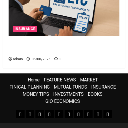
INSURANCE
ఎల్‌ఐసీ షేర్ల భారీ పతనం: డిస్కౌంట్ ఆఫర్ ఫర్ సేల్
(OFS) ప్రభావంతో క్రాష్ అయిన స్టాక్
admin
05/08/2026
0
Home
FEATURE NEWS
MARKET
FINICAL PLANNING
MUTUAL FUNDS
INSURANCE
MONEY TIPS
INVESTMENTS
BOOKS
GIO ECONOMICS
FEATURE NEWS
FINICAL PLANNING
MARKET
INVESTMENTS
NEWS
INSURANCE
MUTUAL FUNDS
MONEY TIPS
BOOKS
Uncategor