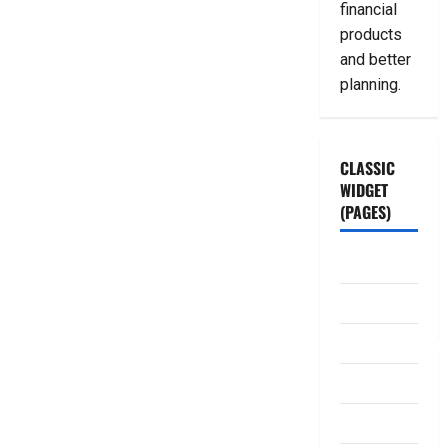
financial
products
and better
planning.
CLASSIC
WIDGET
(PAGES)
ABOUT US
Contact Us
dhanammoolam.
Disclaimer
HOME