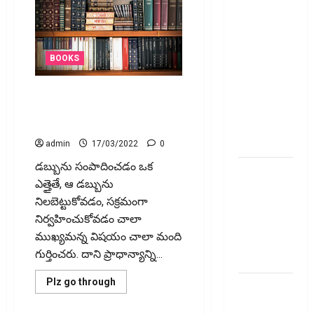
అప్‌డేట్స్:
తొలి రోజే
దూసుకెళ్లిన
ఆర్‌డీ
BOOKS
ఇండస్ట్రీస్..
మోల్బియో
`సైకాలజీ ఆఫ్ మనీ` బుక్‌ స‌మ‌రీ
డయాగ్నస్టిక్స్
తెలుగు psychology of money
book review telugu
ప్రైస్ బ్యాండ్
ఖరారు!
admin
17/03/2022
0
డ‌బ్బును సంపాదించ‌డం ఒక
అత్యుత్తమ
ఎత్తైతే, ఆ డ‌బ్బును
జీవిత బీమా
నిల‌బెట్టుకోవ‌డం, స‌క్ర‌మంగా
పాలసీ కోసం
నిర్వ‌హించుకోవ‌డం చాలా
చూస్తున్నారా?
ముఖ్య‌మ‌న్న విష‌యం చాలా మంది
అయితే ఇవి
గుర్తించ‌రు. దాని ప్రాధాన్యాన్ని...
తెలుసుకోండి
Read
Plz go through
మీ
more
about
పెట్టుబ‌డికి
`సైకాలజీ