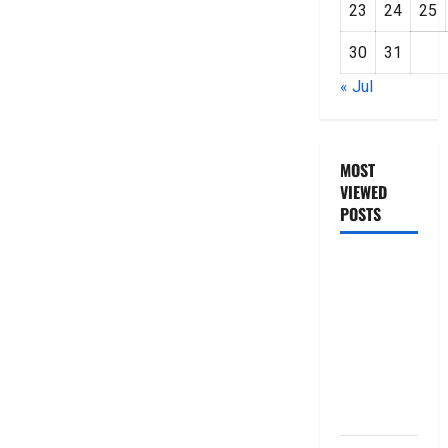
23
24
25
30
31
« Jul
MOST
VIEWED
POSTS
జీరో టు వ‌న్
బుక్ స‌మ‌రీ
తెలుగు
ZERO TO
ONE book
summery
telugu