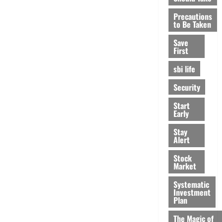
Precautions
to Be Taken
Save
First
sbi life
Security
Start
Early
Stay
Alert
Stock
Market
Systematic
Investment
Plan
The Magic of