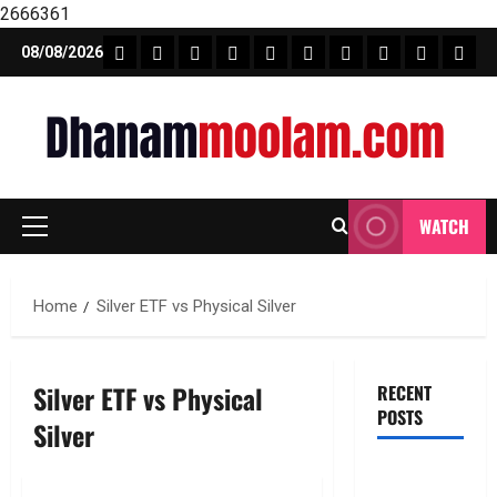
2666361
Skip
FEATURE NEWS
FINICAL PLANNING
MARKET
INVESTMENTS
NEWS
INSURANCE
MUTUAL FUND
MONEY TIP
BOOKS
Unca
08/08/2026
to
content
WATCH
Primary
Menu
Home
Silver ETF vs Physical Silver
Silver ETF vs Physical
RECENT
POSTS
Silver
టెక్నోక్రాఫ్ట్