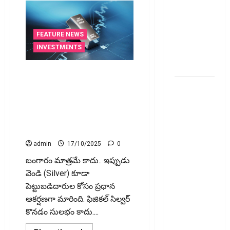
వెంచర్స్
ఐపీఓ: షార్ట్
టర్మ్
FEATURE NEWS
ఇన్‌వెస్టర్లు
INVESTMENTS
అప్లై
చేయవచ్చా?
సిల్వర్‌ ETFల‌పై షాకింగ్ న్యూస్‌..
వాటిని ఆపేసిన‌ మ్యూచువ‌ల్ ఫండ్
రికవరీ
కంపెనీలు Shocking News on
ఏజెంట్లపై
Silver ETFs: Mutual Fund
ఆర్‌బీఐ
Companies That Have
కొరడా..!
Discontinued Them
జనవరి 1
admin
17/10/2025
0
నుంచి కొత్త
బంగారం మాత్రమే కాదు.. ఇప్పుడు
నిబంధనలు
వెండి (Silver) కూడా
అమలు..
పెట్టుబడిదారుల కోసం ప్రధాన
RBI Cracks
ఆకర్షణగా మారింది. ఫిజికల్‌ సిల్వర్
Down on
కొనడం సులభం కాదు....
Recovery
Agents..