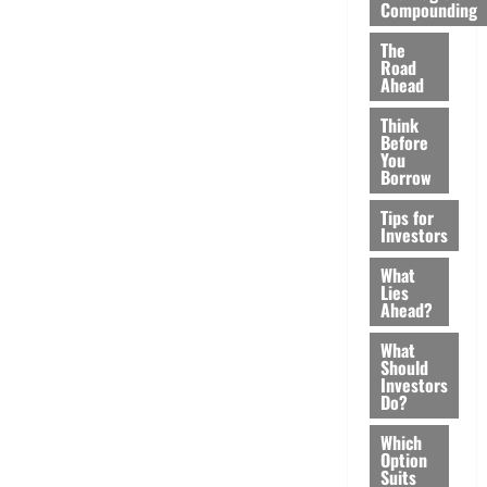
Compounding
The
Road
Ahead
Think
Before
You
Borrow
Tips for
Investors
What
Lies
Ahead?
What
Should
Investors
Do?
Which
Option
Suits