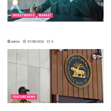
INVESTMENTS
MARKET
టెక్నోక్రాఫ్ట్ వెంచర్స్ ఐపీఓ: షార్ట్ టర్మ్ ఇన్‌వెస్టర్లు అప్లై
చేయవచ్చా?
admin
07/08/2026
0
FEATURE NEWS
రికవరీ ఏజెంట్లపై ఆర్‌బీఐ కొరడా..! జనవరి 1 నుంచి కొత్త