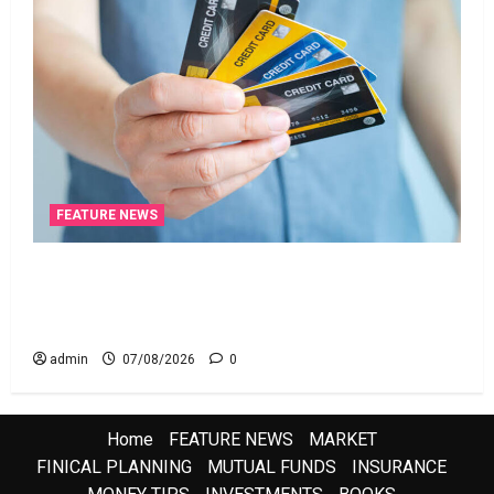
FEATURE NEWS
క్రెడిట్‌ కార్డుతోనూ ఇన్‌కమ్‌ టాక్స్‌ చెల్లించొచ్చు..! కొత్త
నిబంధనలు ఇవే!! Pay Income Tax with Your Credit
Card! Here’s What the New Rules Say
admin
07/08/2026
0
Home
FEATURE NEWS
MARKET
FINICAL PLANNING
MUTUAL FUNDS
INSURANCE