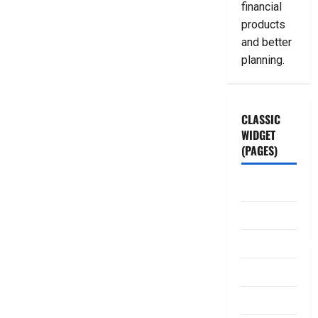
financial
products
and better
planning.
CLASSIC
WIDGET
(PAGES)
ABOUT US
Contact Us
dhanammoolam.
Disclaimer
HOME