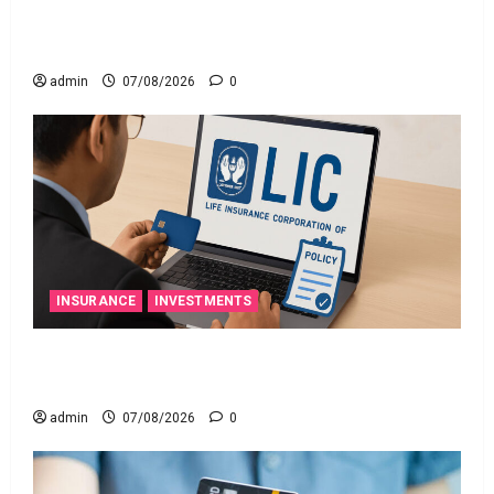
నిబంధనలు అమలు.. RBI Cracks Down on Recovery
Agents.. New Rules from January 1
admin
07/08/2026
0
INSURANCE
INVESTMENTS
మీ ఎల్‌ఐసీ పాలసీ నంబర్ పోయిందా? ఆన్‌లైన్‌లో
సులభంగా తెలుసుకోండిలా!
admin
07/08/2026
0