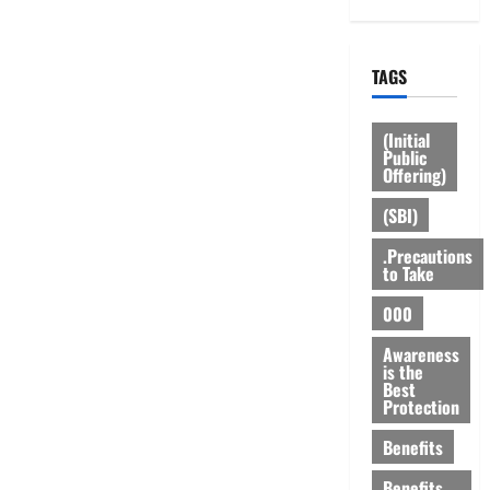
TAGS
(Initial
Public
Offering)
(SBI)
.Precautions
to Take
000
Awareness
is the
Best
Protection
Benefits
Benefits