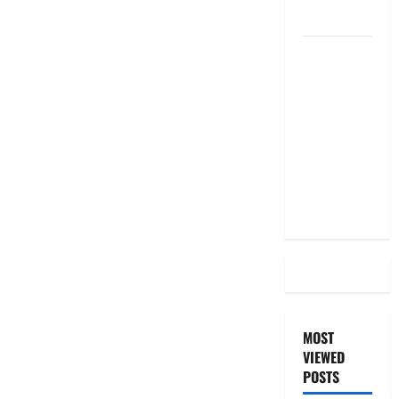
the Same
దీపావళి
2025: టాప్
15 స్టాక్
ఐడియాస్ ..
Diwali
2025: Top
15 Stock
Ideas
MOST
VIEWED
POSTS