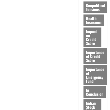
Geopolitical
Tensions
Health
Insurance
Impact
on
Credit
Score
Importance
of Credit
Score
Importance
of
Emergency
Fund
In
Conclusion
Indian
Stock