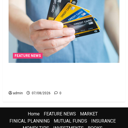
FEATURE NEWS
క్రెడిట్‌ కార్డుతోనూ ఇన్‌కమ్‌ టాక్స్‌ చెల్లించొచ్చు..! కొత్త
నిబంధనలు ఇవే!! Pay Income Tax with Your Credit
Card! Here’s What the New Rules Say
admin
07/08/2026
0
Home
FEATURE NEWS
MARKET
FINICAL PLANNING
MUTUAL FUNDS
INSURANCE