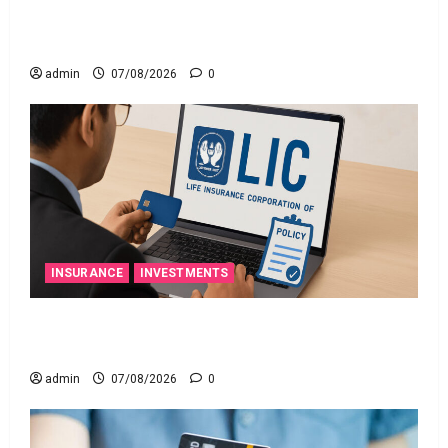
నిబంధనలు అమలు.. RBI Cracks Down on Recovery
Agents.. New Rules from January 1
admin
07/08/2026
0
INSURANCE
INVESTMENTS
మీ ఎల్‌ఐసీ పాలసీ నంబర్ పోయిందా? ఆన్‌లైన్‌లో
సులభంగా తెలుసుకోండిలా!
admin
07/08/2026
0