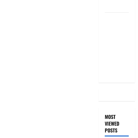
the Same
దీపావళి
2025: టాప్
15 స్టాక్
ఐడియాస్ ..
Diwali
2025: Top
15 Stock
Ideas
MOST
VIEWED
POSTS