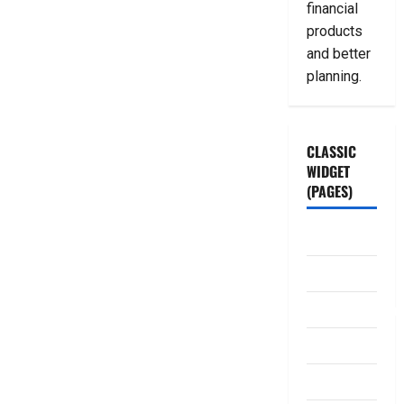
financial
products
and better
planning.
CLASSIC
WIDGET
(PAGES)
ABOUT US
Contact Us
dhanammoolam.
Disclaimer
HOME