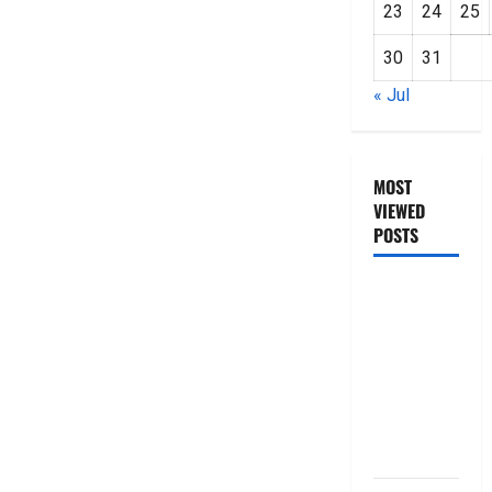
23
24
25
30
31
« Jul
MOST
VIEWED
POSTS
జీరో టు వ‌న్
బుక్ స‌మ‌రీ
తెలుగు
ZERO TO
ONE book
summery
telugu