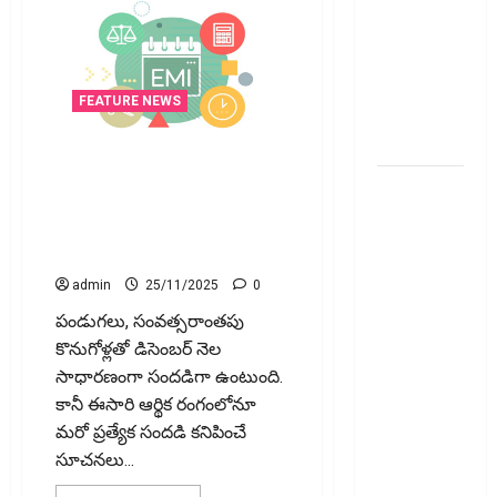
వెంచర్స్
ఐపీఓ: షార్ట్
టర్మ్
ఇన్‌వెస్టర్లు
FEATURE NEWS
అప్లై
చేయవచ్చా?
డిసెంబర్‌లో EMIల భారం
త‌గ్గనుందా? ప్రజల్లో కొత్త ఆశలు!
రికవరీ
Will EMI Burdens Ease This
ఏజెంట్లపై
December? New Hopes Among
ఆర్‌బీఐ
People!
కొరడా..!
admin
25/11/2025
0
జనవరి 1
పండుగలు, సంవత్సరాంతపు
నుంచి కొత్త
కొనుగోళ్లతో డిసెంబర్ నెల
నిబంధనలు
సాధారణంగా సందడిగా ఉంటుంది.
అమలు..
కానీ ఈసారి ఆర్థిక రంగంలోనూ
RBI Cracks
మరో ప్రత్యేక సందడి కనిపించే
Down on
సూచనలు...
Recovery
Agents..