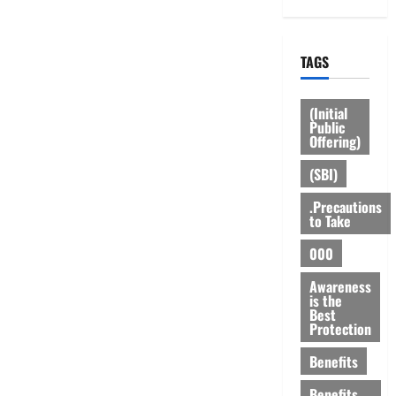
TAGS
(Initial
Public
Offering)
(SBI)
.Precautions
to Take
000
Awareness
is the
Best
Protection
Benefits
Benefits