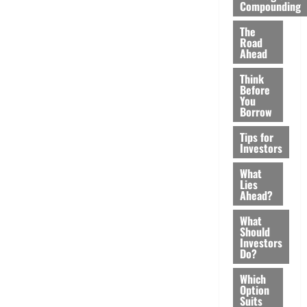
Compounding
The
Road
Ahead
Think
Before
You
Borrow
Tips for
Investors
What
Lies
Ahead?
What
Should
Investors
Do?
Which
Option
Suits