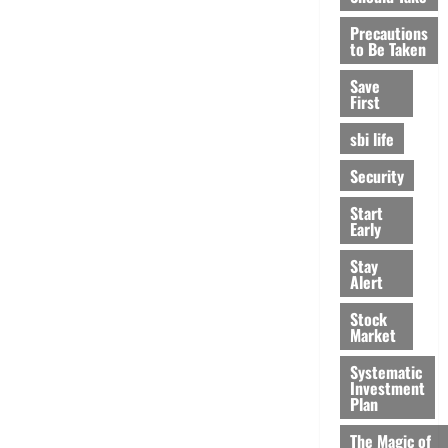
Precautions
to Be Taken
Save
First
sbi life
Security
Start
Early
Stay
Alert
Stock
Market
Systematic
Investment
Plan
The Magic of