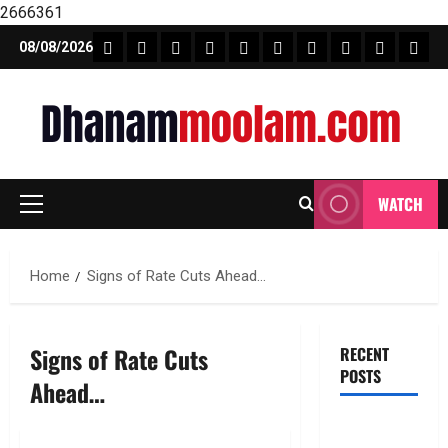
2666361
Skip
FEATURE NEWS
FINICAL PLANNING
MARKET
INVESTMENTS
NEWS
INSURANCE
MUTUAL FUND
MONEY TIP
BOOKS
Unca
08/08/2026
to
content
WATCH
Primary
Menu
Home
Signs of Rate Cuts Ahead…
Signs of Rate Cuts
RECENT
POSTS
Ahead…
టెక్నోక్రాఫ్ట్