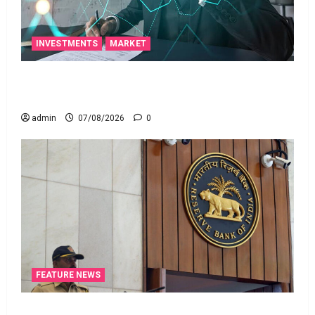
INVESTMENTS
MARKET
టెక్నోక్రాఫ్ట్ వెంచర్స్ ఐపీఓ: షార్ట్ టర్మ్ ఇన్‌వెస్టర్లు అప్లై
చేయవచ్చా?
admin
07/08/2026
0
FEATURE NEWS
రికవరీ ఏజెంట్లపై ఆర్‌బీఐ కొరడా..! జనవరి 1 నుంచి కొత్త