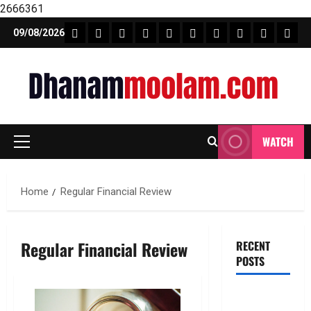
2666361
Skip
FEATURE NEWS
FINICAL PLANNING
MARKET
INVESTMENTS
NEWS
INSURANCE
MUTUAL FUND
MONEY TIP
BOOKS
Unca
09/08/2026
to
content
WATCH
Primary
Menu
Home
Regular Financial Review
Regular Financial Review
RECENT
POSTS
ఐటీ