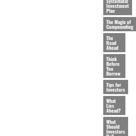
Systematic
Investment
Plan
The Magic of
Compounding
The
Road
Ahead
Think
Before
You
Borrow
Tips for
Investors
What
Lies
Ahead?
What
Should
Investors