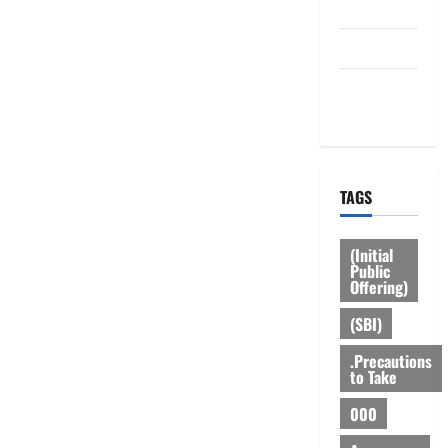
Disclaimer
HOME
Privacy
Policy
TAGS
(Initial
Public
Offering)
(SBI)
.Precautions
to Take
000