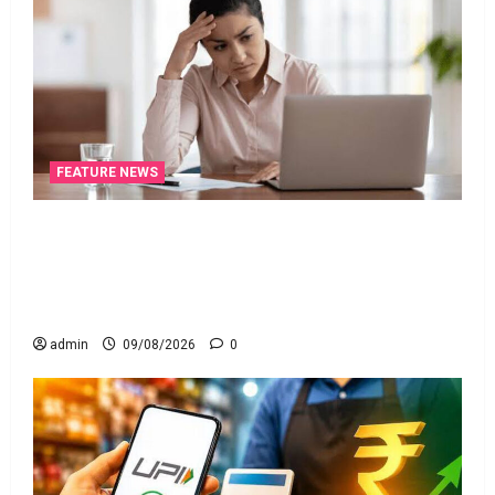
FEATURE NEWS
ఐటీ రిటర్న్స్‌లో ఫేక్‌ డిడక్షన్స్‌ పెట్టారా? AI నిఘాలో
దొరికితే భారీ పెనాల్టీ త‌ప్ప‌దు! Claimed Fake Deductions
in ITRs? Heavy Penalty Awaits If Caught by AI
Surveillance!
admin
09/08/2026
0