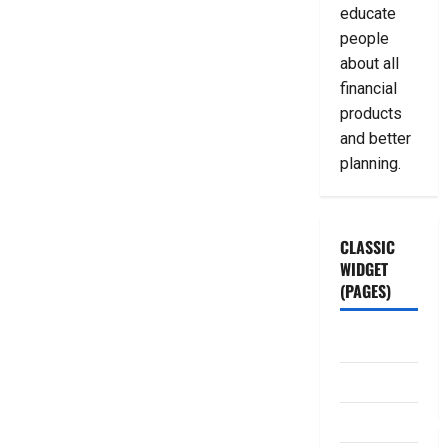
educate
people
about all
financial
products
and better
planning.
CLASSIC
WIDGET
(PAGES)
ABOUT US
Contact Us
dhanammoolam.