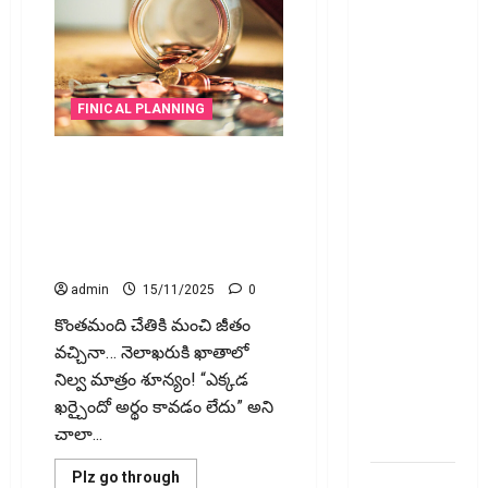
రిటర్న్స్‌లో
ఫేక్‌ డిడక్షన్స్‌
పెట్టారా? AI
నిఘాలో
దొరికితే భారీ
FINICAL PLANNING
పెనాల్టీ
ఎంత సంపాదిస్తున్నా.. డబ్బులు
త‌ప్ప‌దు!
మిగ‌ల‌ట్లేదా..? అయితే ఈ తప్పులే
Claimed
కారణం! Earning More but Saving
Fake
Nothing? Here’s What You’re
Deductions
Doing Wrong!
in ITRs?
admin
15/11/2025
0
Heavy
కొంతమంది చేతికి మంచి జీతం
Penalty
వచ్చినా… నెలాఖరుకి ఖాతాలో
Awaits If
నిల్వ మాత్రం శూన్యం! “ఎక్కడ
Caught by
ఖర్చైందో అర్థం కావడం లేదు” అని
AI
చాలా...
Surveillance!
Read
Plz go through
యూపీఐ