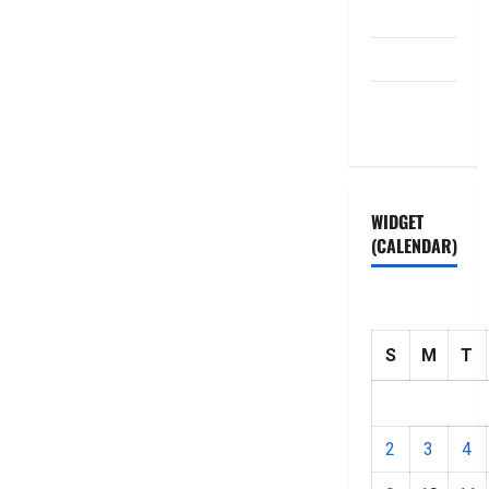
Disclaimer
HOME
Privacy
Policy
WIDGET
(CALENDAR)
S
M
T
2
3
4