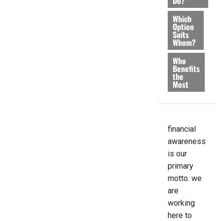
Do?
Which
Option
Suits
Whom?
Who
Benefits
the
Most
financial
awareness
is our
primary
motto. we
are
working
here to