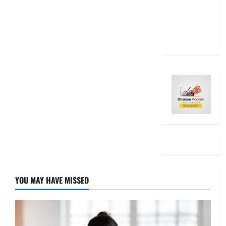
RBI Rate
Cut, Is Your
EMI Still
the Same
YOU MAY HAVE MISSED