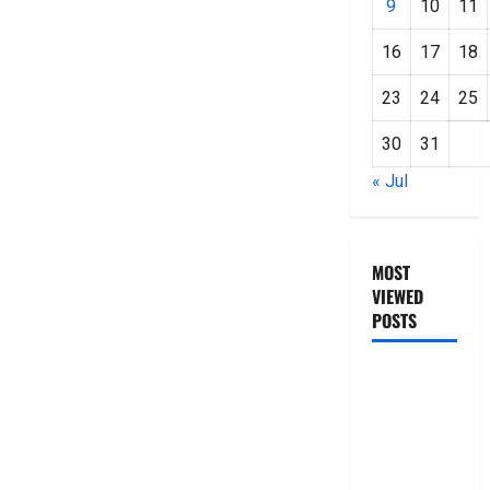
9
10
11
16
17
18
23
24
25
30
31
« Jul
MOST
VIEWED
POSTS
జీరో టు వ‌న్
బుక్ స‌మ‌రీ
తెలుగు
ZERO TO
ONE book