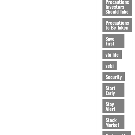
Precautions
Investors
Should Take
Precautions
to Be Taken
Save
First
sbi life
sebi
Security
Start
Early
Stay
Alert
Stock
Market