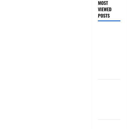
MOST
VIEWED
POSTS
జీరో టు వ‌న్
బుక్ స‌మ‌రీ
తెలుగు
ZERO TO
ONE book
summery
telugu
బ్యాంకుల్లో
మోసపోవ‌ద్దు..
జాగ్ర‌త్త‌ Be
careful in
Banks
బ్యాంకు