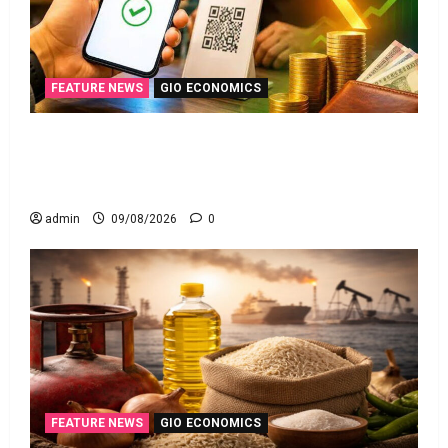
FEATURE NEWS
GIO ECONOMICS
యూపీఐ లావాదేవీలన్నీ ఉచితమే! క్లారిటీ ఇచ్చిన కేంద్ర
స‌ర్కారు!! All UPI Transactions Remain Free! Centre
Government Clarifies!!
admin
09/08/2026
0
FEATURE NEWS
GIO ECONOMICS