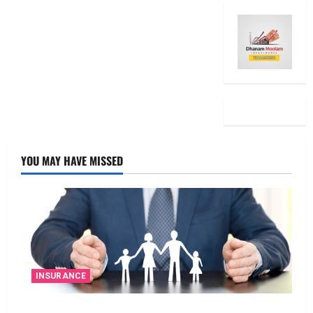
YOU MAY HAVE MISSED
INSURANCE
జీవిత బీమా ప్రీమియం గడువు దాటితే ఏమవుతుంది?