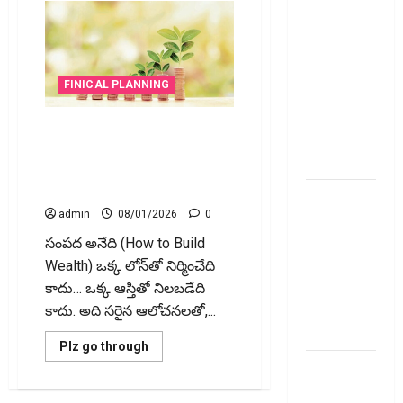
ప్రీమియం
గడువు
దాటితే
ఏమవుతుంది?
FINICAL PLANNING
ఒక చిన్న
నిర్లక్ష్యంతో
వెల్త్ బిల్డింగ్ మంత్రం | లోన్లు–
ల‌క్ష‌లు
ఆస్తులు ఎలా ప్లాన్ చేసుకోవాలి?
కోల్పోతామా?
How to Build Wealth | Smart
Loans & Asset Planning
స్టాక్‌
admin
08/01/2026
0
ఎక్స్ఛేంజీలు,
క్లియరింగ్‌
సంపద అనేది (How to Build
కార్పొరేషన్లకు
Wealth) ఒక్క లోన్‌తో నిర్మించేది
విడివిడిగా
కాదు… ఒక్క ఆస్తితో నిలబడేది
సెబీ కొత్త
కాదు. అది సరైన ఆలోచనలతో,...
నిబంధనలు
Read
Plz go through
more
టెక్నోక్రాఫ్ట్
about
వెల్త్
వెంచర్స్
బిల్డింగ్