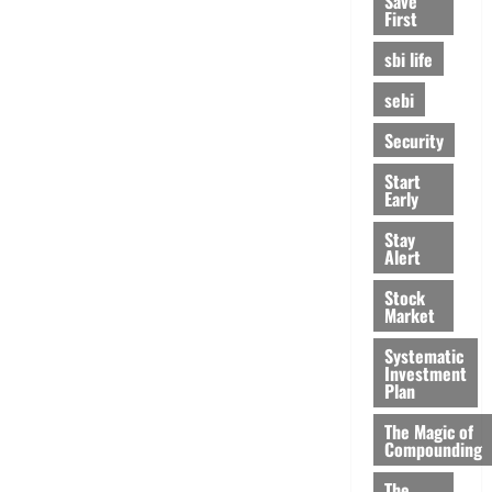
Save
First
sbi life
sebi
Security
Start
Early
Stay
Alert
Stock
Market
Systematic
Investment
Plan
The Magic of
Compounding
The