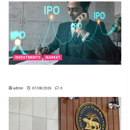
INVESTMENTS
MARKET
టెక్నోక్రాఫ్ట్ వెంచర్స్ ఐపీఓ: షార్ట్ టర్మ్ ఇన్‌వెస్టర్లు అప్లై
చేయవచ్చా?
admin
07/08/2026
0