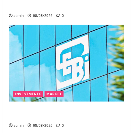
ఒక చిన్న నిర్లక్ష్యంతో ల‌క్ష‌లు కోల్పోతామా?
admin
08/08/2026
0
INVESTMENTS
MARKET
స్టాక్‌ ఎక్స్ఛేంజీలు, క్లియరింగ్‌ కార్పొరేషన్లకు విడివిడిగా సెబీ
కొత్త నిబంధనలు
admin
08/08/2026
0