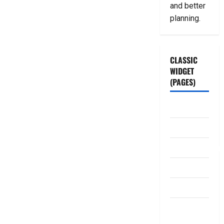
and better
planning.
CLASSIC
WIDGET
(PAGES)
ABOUT US
Contact Us
dhanammoolam.
Disclaimer
HOME
Privacy
Policy