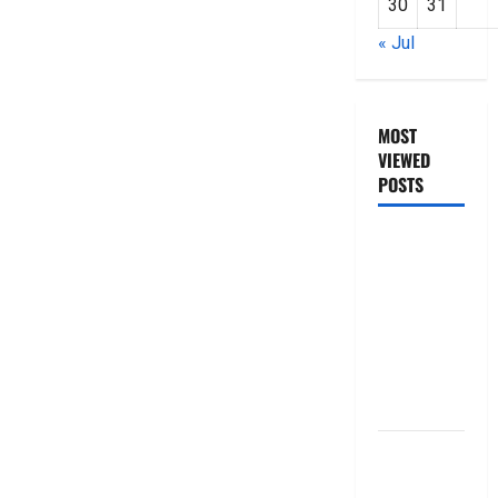
30
31
« Jul
MOST
VIEWED
POSTS
జీరో టు వ‌న్
బుక్ స‌మ‌రీ
తెలుగు
ZERO TO
ONE book
summery
telugu
బ్యాంకుల్లో
మోసపోవ‌ద్దు..