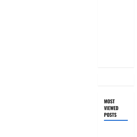
మీ EMI
అలాగే
ఉందా..
Even After
RBI Rate
Cut, Is Your
EMI Still
the Same
MOST
VIEWED
POSTS
జీరో టు వ‌న్