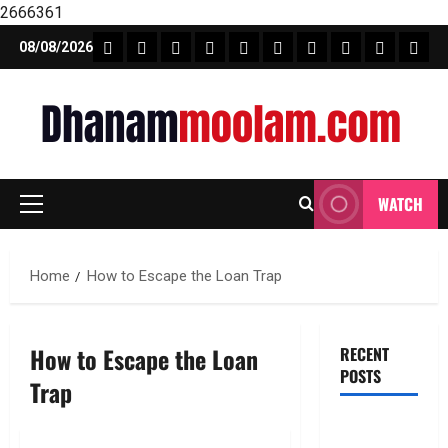
2666361
Skip
FEATURE NEWS
FINICAL PLANNING
MARKET
INVESTMENTS
NEWS
INSURANCE
MUTUAL FUND
MONEY TIP
BOOKS
Unca
08/08/2026
to
content
WATCH
Primary
Menu
Home
How to Escape the Loan Trap
How to Escape the Loan
RECENT
POSTS
Trap
జీవిత బీమా