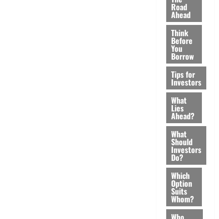
Road
Ahead
Think
Before
You
Borrow
Tips for
Investors
What
Lies
Ahead?
What
Should
Investors
Do?
Which
Option
Suits
Whom?
Who