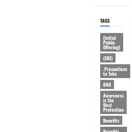
TAGS
(Initial
Public
Offering)
(SBI)
.Precautions
to Take
000
Awareness
is the
Best
Protection
Benefits
Benefits