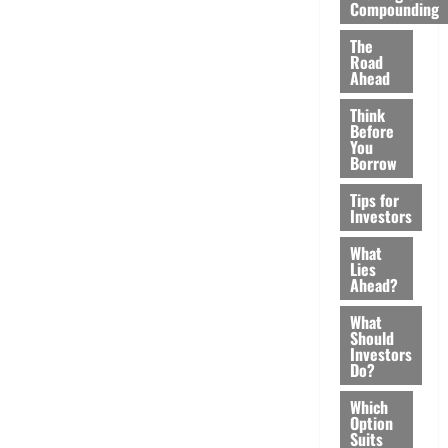
Compounding
The
Road
Ahead
Think
Before
You
Borrow
Tips for
Investors
What
Lies
Ahead?
What
Should
Investors
Do?
Which
Option
Suits