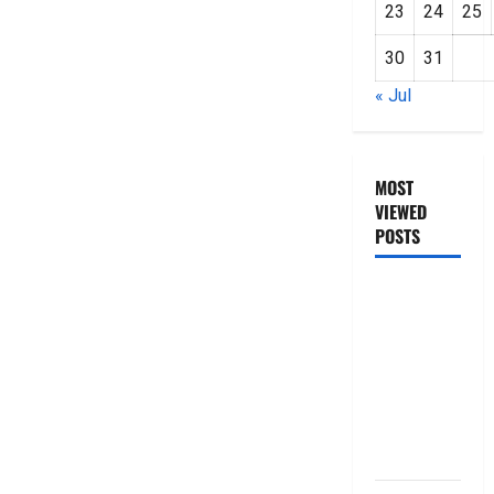
23
24
25
30
31
« Jul
MOST
VIEWED
POSTS
జీరో టు వ‌న్
బుక్ స‌మ‌రీ
తెలుగు
ZERO TO
ONE book
summery
telugu