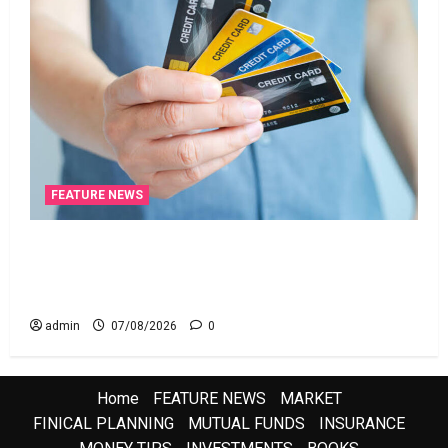
FEATURE NEWS
క్రెడిట్‌ కార్డుతోనూ ఇన్‌కమ్‌ టాక్స్‌ చెల్లించొచ్చు..! కొత్త
నిబంధనలు ఇవే!! Pay Income Tax with Your Credit
Card! Here’s What the New Rules Say
admin
07/08/2026
0
Home
FEATURE NEWS
MARKET
FINICAL PLANNING
MUTUAL FUNDS
INSURANCE