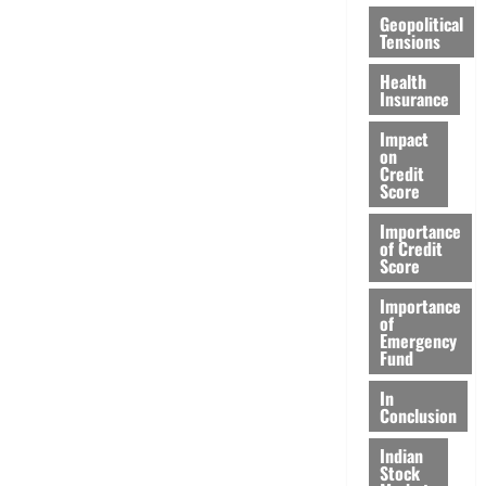
Geopolitical
Tensions
Health
Insurance
Impact
on
Credit
Score
Importance
of Credit
Score
Importance
of
Emergency
Fund
In
Conclusion
Indian
Stock