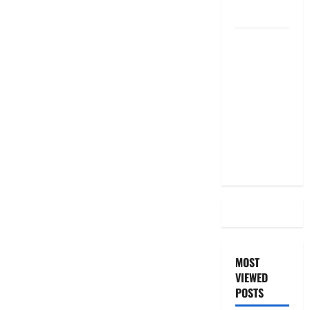
the Same
దీపావళి
2025: టాప్
15 స్టాక్
ఐడియాస్ ..
Diwali
2025: Top
15 Stock
Ideas
MOST
VIEWED
POSTS