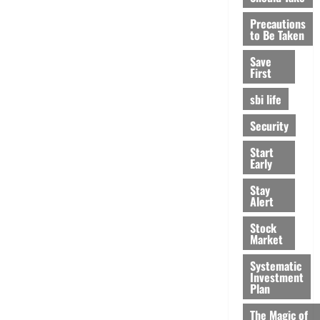
Precautions
to Be Taken
Save
First
sbi life
Security
Start
Early
Stay
Alert
Stock
Market
Systematic
Investment
Plan
The Magic of