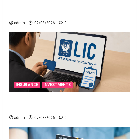
నిబంధనలు అమలు.. RBI Cracks Down on Recovery
Agents.. New Rules from January 1
admin
07/08/2026
0
INSURANCE
INVESTMENTS
మీ ఎల్‌ఐసీ పాలసీ నంబర్ పోయిందా? ఆన్‌లైన్‌లో
సులభంగా తెలుసుకోండిలా!
admin
07/08/2026
0