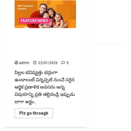
వెంచర్స్
ఐపీఓ: షార్ట్
టర్మ్
FEATURE NEWS
ఇన్‌వెస్టర్లు
అప్లై
పిల్లల చదువు కోసం NPS వాత్సల్య
చేయవచ్చా?
సరైన ఎంపికేనా? Is NPS Vatsalya
the Right Choice for Children’s
రికవరీ
Education?
ఏజెంట్లపై
ఆర్‌బీఐ
admin
22/01/2026
0
కొరడా..!
పిల్లల భవిష్యత్తు భద్రంగా
జనవరి 1
ఉండాలంటే చిన్నప్పటి నుంచే సరైన
నుంచి కొత్త
ఆర్థిక ప్రణాళిక అవసరం అన్న
నిబంధనలు
విషయాన్ని ప్రతి తల్లిదండ్రి ఇప్పుడు
అమలు..
బాగా అర్థం...
RBI Cracks
Read
Plz go through
Down on
more
about
Recovery
పిల్లల
Agents..
చదువు