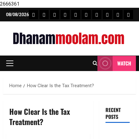
2666361
Skip
FEATURE NEWS
FINICAL PLANNING
MARKET
INVESTMENTS
NEWS
INSURANCE
MUTUAL FUND
MONEY TIP
BOOKS
Unca
08/08/2026
to
content
WATCH
Primary
Menu
Home
How Clear Is the Tax Treatment?
How Clear Is the Tax
RECENT
POSTS
Treatment?
టెక్నోక్రాఫ్ట్