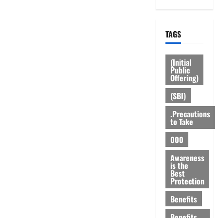
TAGS
(Initial
Public
Offering)
(SBI)
.Precautions
to Take
000
Awareness
is the
Best
Protection
Benefits
Benefits