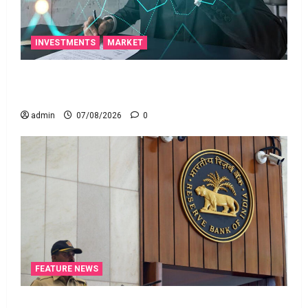
INVESTMENTS
MARKET
టెక్నోక్రాఫ్ట్ వెంచర్స్ ఐపీఓ: షార్ట్ టర్మ్ ఇన్‌వెస్టర్లు అప్లై
చేయవచ్చా?
admin
07/08/2026
0
FEATURE NEWS
రికవరీ ఏజెంట్లపై ఆర్‌బీఐ కొరడా..! జనవరి 1 నుంచి కొత్త