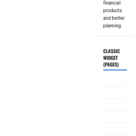
financial
products
and better
planning.
CLASSIC
WIDGET
(PAGES)
ABOUT US
Contact Us
dhanammoolam.
Disclaimer
HOME