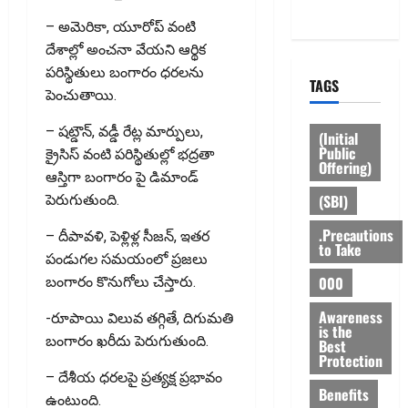
Policy
– అమెరికా, యూరోప్ వంటి
దేశాల్లో అంచనా వేయని ఆర్థిక
పరిస్థితులు బంగారం ధరలను
TAGS
పెంచుతాయి.
– షట్డౌన్, వడ్డీ రేట్ల మార్పులు,
(Initial
Public
క్రైసిస్ వంటి పరిస్థితుల్లో భద్రతా
Offering)
ఆస్తిగా బంగారం పై డిమాండ్
(SBI)
పెరుగుతుంది.
.Precautions
– దీపావళి, పెళ్లిళ్ల సీజన్, ఇతర
to Take
పండుగల సమయంలో ప్రజలు
000
బంగారం కొనుగోలు చేస్తారు.
Awareness
-రూపాయి విలువ తగ్గితే, దిగుమతి
is the
బంగారం ఖరీదు పెరుగుతుంది.
Best
Protection
– దేశీయ ధరలపై ప్రత్యక్ష ప్రభావం
Benefits
ఉంటుంది.