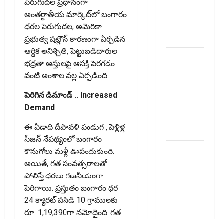
Agents..
పెరుగుదల ప్రధానంగా
New Rules
అంతర్జాతీయ మార్కెట్‌లో బంగారం
from
ధరల పెరుగుదల, అమెరికా
January 1
ప్రభుత్వ షట్డౌన్ కారణంగా ఏర్పడిన
ఆర్థిక అనిశ్చితి, పెట్టుబడిదారుల
మీ ఎల్‌ఐసీ
భద్రతా ఆస్తులపై ఆసక్తి పెరగడం
పాలసీ
వంటి అంశాల వల్ల ఏర్పడింది.
నంబర్
పోయిందా?
పెరిగిన డిమాండ్ .. Increased
ఆన్‌లైన్‌లో
Demand
సులభంగా
ఈ ఏడాది దీపావళి పండుగ , పెళ్లిళ్ల
తెలుసుకోండిలా!
సీజన్ నేపథ్యంలో బంగారం
క్రెడిట్‌
కొనుగోలు మళ్లీ ఊపందుకుంది.
కార్డుతోనూ
అయితే, గత సంవత్సరాలతో
ఇన్‌కమ్‌
పోలిస్తే ధరలు గణనీయంగా
టాక్స్‌
పెరిగాయి. ప్ర‌స్తుతం బంగారం ధర
చెల్లించొచ్చు..!
24 క్యారట్ పసిడి 10 గ్రాములకు
కొత్త
రూ. 1,19,390గా నమోదైంది. గత