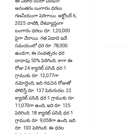
ఈ ఏడాది దసరా పండుగ
వెంచర్స్
అనంతరం బంగారం ధర‌లు
ఐపీఓ: షార్ట్
గణనీయంగా పెరిగాయి. అక్టోబర్ 6,
టర్మ్
2025 నాటికి, దేశవ్యాప్తంగా
ఇన్‌వెస్టర్లు
బంగారం ధర‌లు రూ. 1,20,000
అప్లై
పైగా చేరాయి. గత ఏడాది ఇదే
చేయవచ్చా?
సమయంలో ధర రూ. 78,000
రికవరీ
ఉండగా, ఈ సంవత్సరం ధర
ఏజెంట్లపై
దాదాపు 50% పెరిగింది. కాగా ఈ
ఆర్‌బీఐ
రోజు 24 క్యారట్ పసిడి ధర 1
కొరడా..!
గ్రాముకు రూ. 12,077గా
జనవరి 1
నమోదైంది, ఇది గడచిన రోజుతో
నుంచి కొత్త
పోలిస్తే రూ. 137 పెరుగుదల. 22
నిబంధనలు
క్యారట్ పసిడి ధర 1 గ్రాముకు రూ.
అమలు..
11,070గా ఉంది, ఇది రూ. 125
RBI Cracks
పెరిగింది. 18 క్యారట్ పసిడి ధర 1
Down on
గ్రాముకు రూ. 9,058గా ఉంది, ఇది
Recovery
రూ. 103 పెరిగింది. ఈ ధరల