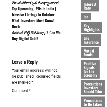
s
తెలుసుకోవాల్సిన ముఖ్యాంశాలు!
Interest
Rate
t
Top Upcoming IPOs in India |
Massive Listings in October |
ipo
n
What Investors Must Know!
Key
Next:
a
Highlights
డిజిట‌ల్ గోల్డ్ కొన‌వ‌చ్చా..? Can We
Life
v
Buy Digital Gold?
Insurance
i
Mutual
Funds
g
Leave a Reply
Positive
Signals
a
Your email address will not
for the
Economy
be published.
Required fields
t
are marked
*
Precautions
Investors
i
Comment
*
Should Take
o
Precautions
to Be Taken