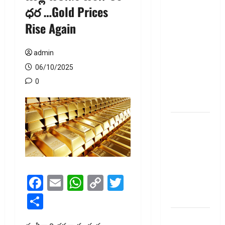
జీవిత బీమా
ధర …Gold Prices
ప్రీమియం
Rise Again
గడువు
దాటితే
ఏమవుతుంది?
admin
ఒక చిన్న
06/10/2025
నిర్లక్ష్యంతో
0
ల‌క్ష‌లు
కోల్పోతామా?
స్టాక్‌
ఎక్స్ఛేంజీలు,
క్లియరింగ్‌
కార్పొరేషన్లకు
విడివిడిగా
Facebook
Email
WhatsApp
Copy
Twitter
సెబీ కొత్త
Link
నిబంధనలు
Share
టెక్నోక్రాఫ్ట్