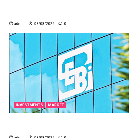
జీవిత బీమా ప్రీమియం గడువు దాటితే ఏమవుతుంది?
ఒక చిన్న నిర్లక్ష్యంతో ల‌క్ష‌లు కోల్పోతామా?
admin
08/08/2026
0
INVESTMENTS
MARKET
స్టాక్‌ ఎక్స్ఛేంజీలు, క్లియరింగ్‌ కార్పొరేషన్లకు విడివిడిగా సెబీ
కొత్త నిబంధనలు
admin
08/08/2026
0