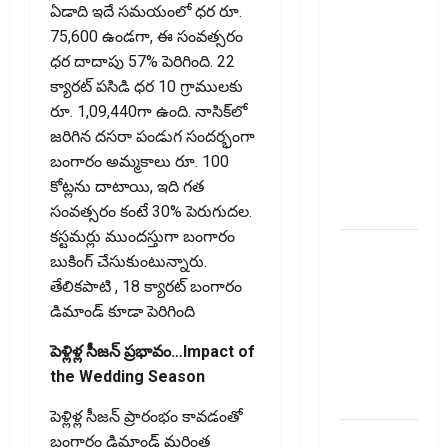
నిబంధనలు
ఏడాది ఇదే సమయంలో ధర రూ.
ఇవే!! Pay
75,600 ఉండగా, ఈ సంవత్సరం
Income Tax
ధర దాదాపు 57% పెరిగింది. 22
with Your
క్యారట్ పసిడి ధర 10 గ్రాములకు
Credit
రూ. 1,09,440గా ఉంది. నాసిక్‌లో
Card!
జరిగిన దసరా పండుగ సందర్భంగా
Here’s What
బంగారం అమ్మకాలు రూ. 100
the New
కోట్లను దాటాయి, ఇది గత
Rules Say
సంవత్సరం కంటే 30% పెరుగుదల.
కస్టమర్లు ముందస్తుగా బంగారం
చిన్న
బుకింగ్ చేసుకుంటున్నారు.
మదుపర్లకు
తేలికపాటి , 18 క్యారట్ బంగారం
బిగ్ రిలీఫ్:
డిమాండ్ కూడా పెరిగింది
రీట్‌, ఇన్విట్
పన్ను
పెళ్లిళ్ల సీజన్ ప్రభావం…Impact of
మార్పులు
the Wedding Season
ఇవే!
పెళ్లిళ్ల సీజన్ ప్రారంభం కావడంతో
ఐటీఆర్‌లో
బంగారం డిమాండ్ మరింత