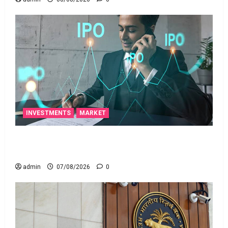
INVESTMENTS
MARKET
టెక్నోక్రాఫ్ట్ వెంచర్స్ ఐపీఓ: షార్ట్ టర్మ్ ఇన్‌వెస్టర్లు అప్లై
చేయవచ్చా?
admin
07/08/2026
0