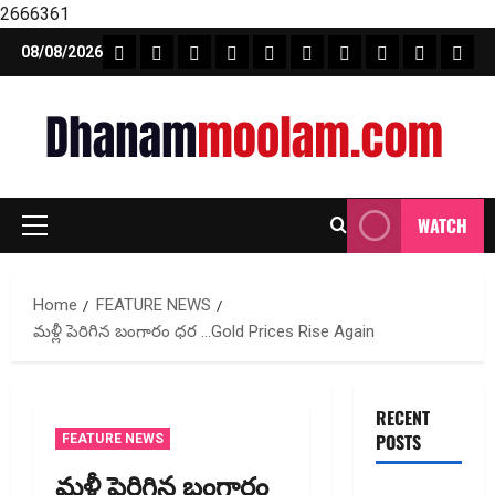
2666361
Skip
FEATURE NEWS
FINICAL PLANNING
MARKET
INVESTMENTS
NEWS
INSURANCE
MUTUAL FUND
MONEY TIP
BOOKS
Unca
08/08/2026
to
content
WATCH
Primary
Menu
Home
FEATURE NEWS
మళ్లీ పెరిగిన‌ బంగారం ధర …Gold Prices Rise Again
RECENT
POSTS
FEATURE NEWS
మళ్లీ పెరిగిన‌ బంగారం