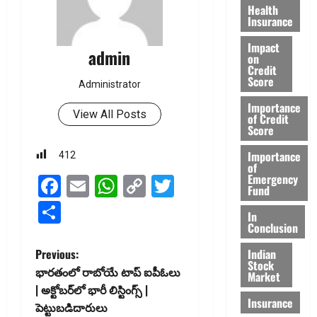
Health
Insurance
Impact
admin
on
Credit
Score
Administrator
Importance
View All Posts
of Credit
Score
Importance
412
of
Emergency
Facebook
Email
WhatsApp
Copy
Twitter
Fund
Link
Share
In
Conclusion
P
Indian
Previous:
Stock
భారతంలో రాబోయే టాప్ ఐపీఓలు
Market
o
| అక్టోబర్‌లో భారీ లిస్టింగ్స్ |
Insurance
పెట్టుబడిదారులు