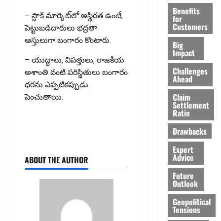
Benefits
– స్టాక్ మార్కెట్‌లో అస్థిరత ఉంటే,
for
Customers
పెట్టుబడిదారులు భద్రతా
ఆస్తులుగా బంగారం కొంటారు.
Big
Impact
– యుద్ధాలు, విపత్తులు, రాజకీయ
Challenges
అశాంతి వంటి పరిస్థితులు బంగారం
Ahead
ధరను ఎప్పటికప్పుడు
Claim
పెంచుతాయి.
Settlement
Ratio
Drawbacks
Expert
Advice
ABOUT THE AUTHOR
Future
Outlook
Geopolitical
Tensions