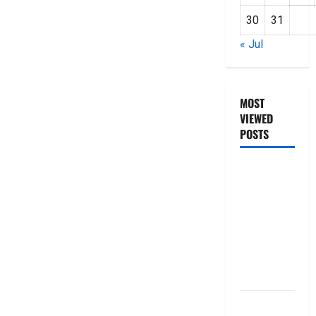
30
31
« Jul
MOST
VIEWED
POSTS
జీరో టు వ‌న్
బుక్ స‌మ‌రీ
తెలుగు
ZERO TO
ONE book
summery
telugu
బ్యాంకుల్లో