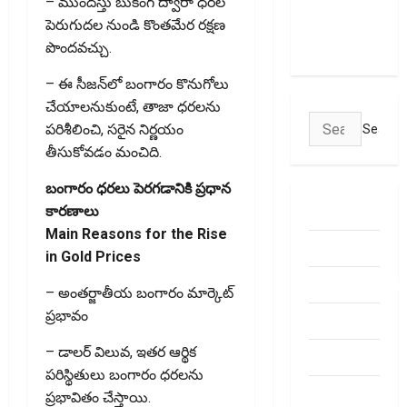
Transactions
– ముందస్తు బుకింగ్ ద్వారా ధరల
May Attract
పెరుగుదల నుండి కొంతమేర రక్షణ
Charges
పొందవచ్చు.
– ఈ సీజన్‌లో బంగారం కొనుగోలు
చేయాలనుకుంటే, తాజా ధరలను
Search
పరిశీలించి, సరైన నిర్ణయం
for:
తీసుకోవడం మంచిది.
బంగారం ధరలు పెరగడానికి ప్రధాన
ABOUT US
కారణాలు
Main Reasons for the Rise
Contact Us
in Gold Prices
dhanammoolam.
– అంతర్జాతీయ బంగారం మార్కెట్
ప్రభావం
Disclaimer
– డాలర్ విలువ, ఇతర ఆర్థిక
HOME
పరిస్థితులు బంగారం ధరలను
Privacy
ప్రభావితం చేస్తాయి.