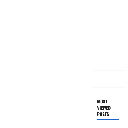
తగ్గించినప్పటికీ
మీ EMI
అలాగే
ఉందా..
Even After
RBI Rate
Cut, Is Your
EMI Still
the Same
MOST
VIEWED
POSTS