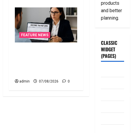
products
and better
planning.
FEATURE NEWS
CLASSIC
WIDGET
ఐటీఆర్‌లో తప్పులున్నాయా?..
(PAGES)
ఇంకా అవకాశం ఉంది..! Errors
in Your ITR? There’s Still
ABOUT US
Time to Fix Them!
Contact Us
admin
07/08/2026
0
dhanammoolam.
Disclaimer
HOME
Privacy