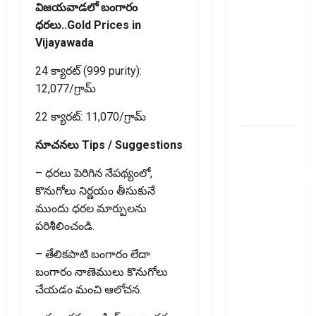
Prepaying
విజయవాడలో బంగారం
Your
ధరలు..Gold Prices in
Personal
Vijayawada
Loan?
24 క్యారట్ (999 purity):
Here’s What
₹12,077/గ్రామ్
You Must
Know
22 క్యారట్: ₹11,070/గ్రామ్
గూగుల్ పే,
సూచనలు Tips / Suggestions
ఫోన్ పే
– ధరలు పెరిగిన నేపథ్యంలో,
వినియోగదారులక
కొనుగోలు నిర్ణయం తీసుకునే
షాక్..! UPI
ముందు ధరల మార్పులను
లావాదేవీలపై
పరిశీలించండి.
చార్జీలు!!
Shock for
– తేలికపాటి బంగారం లేదా
Google Pay,
బంగారం నాణెములు కొనుగోలు
PhonePe
చేయడం మంచి ఆలోచన.
Users! UPI