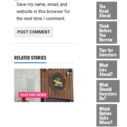
Save my name, email, and
The
Road
website in this browser for
Ahead
the next time I comment.
Think
Before
You
Borrow
Tips for
Investors
RELATED STORIES
What
Lies
Ahead?
What
Should
Investors
FEATURE NEWS
Do?
Which
రికవరీ ఏజెంట్లపై ఆర్‌బీఐ
Option
కొరడా..! జనవరి 1 నుంచి కొత్త
Suits
Whom?
నిబంధనలు అమలు.. RBI