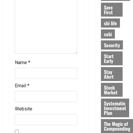
n
Save
First
sbi life
sebi
Security
Start
Early
Name
*
Stay
Alert
Email
*
Stock
Market
Systematic
Investment
Website
Plan
The Magic of
Compounding