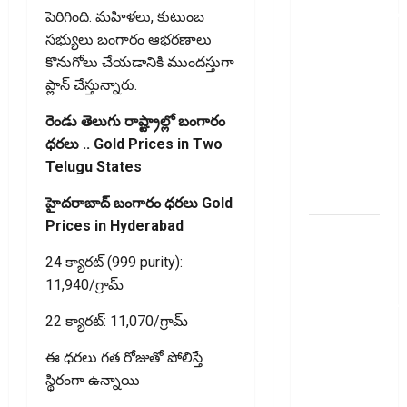
తప్పులున్నాయా?
పెరిగింది. మహిళలు, కుటుంబ
ఇంకా
సభ్యులు బంగారం ఆభరణాలు
అవకాశం
కొనుగోలు చేయడానికి ముందస్తుగా
ఉంది..!
ప్లాన్ చేస్తున్నారు.
Errors in
రెండు తెలుగు రాష్ట్రాల్లో బంగారం
Your ITR?
ధరలు .. Gold Prices in Two
There’s Still
Telugu States
Time to Fix
Them!
హైదరాబాద్ బంగారం ధరలు Gold
Prices in Hyderabad
వ్యక్తిగత
రుణం
24 క్యారట్ (999 purity):
ముందే
₹11,940/గ్రామ్
తీర్చేస్తున్నారా?..
22 క్యారట్: ₹11,070/గ్రామ్
ఈ
విషయాలు
ఈ ధరలు గత రోజుతో పోలిస్తే
తప్పక
స్థిరంగా ఉన్నాయి
తెలుసుకోండి..!