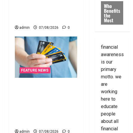
Cracks Down on Recovery
Who
Benefits
Agents.. New Rules from
the
January 1
Most
admin
07/08/2026
0
financial
awareness
is our
primary
FEATURE NEWS
motto. we
are
క్రెడిట్‌ కార్డుతోనూ ఇన్‌కమ్‌
working
టాక్స్‌ చెల్లించొచ్చు..! కొత్త
here to
నిబంధనలు ఇవే!! Pay Income
educate
Tax with Your Credit Card!
people
Here’s What the New Rules
about all
Say
financial
admin
07/08/2026
0