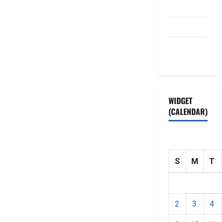
Disclaimer
HOME
Privacy
Policy
WIDGET
(CALENDAR)
S
M
T
2
3
4