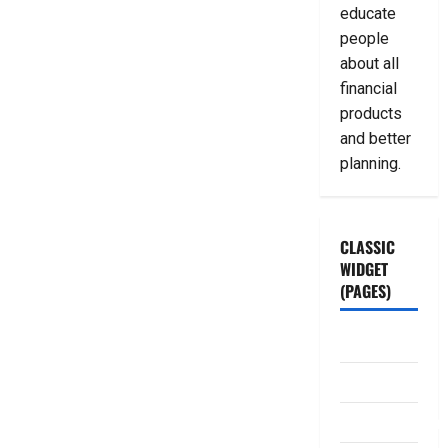
educate
people
about all
financial
products
and better
planning.
CLASSIC
WIDGET
(PAGES)
ABOUT US
Contact Us
dhanammoolam.