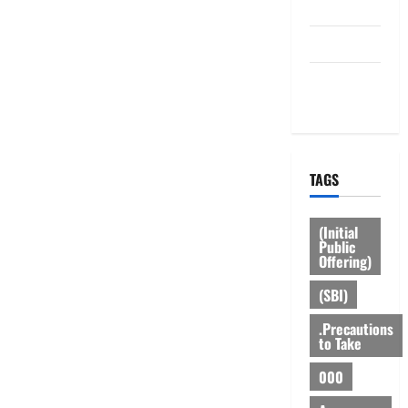
Disclaimer
HOME
Privacy
Policy
TAGS
(Initial
Public
Offering)
(SBI)
.Precautions
to Take
000