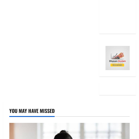
RBI Rate
Cut, Is Your
EMI Still
the Same
YOU MAY HAVE MISSED