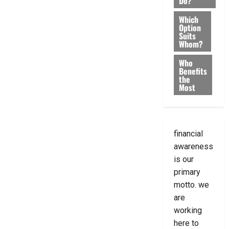
Do?
Which
Option
Suits
Whom?
Who
Benefits
the
Most
financial
awareness
is our
primary
motto. we
are
working
here to