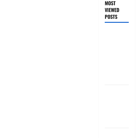
MOST
VIEWED
POSTS
జీరో టు వ‌న్
బుక్ స‌మ‌రీ
తెలుగు
ZERO TO
ONE book
summery
telugu
బ్యాంకుల్లో
మోసపోవ‌ద్దు..
జాగ్ర‌త్త‌ Be
careful in
Banks
బ్యాంకు