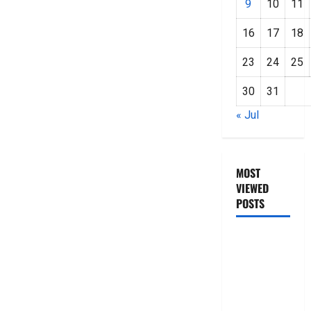
9
10
11
16
17
18
23
24
25
30
31
« Jul
MOST
VIEWED
POSTS
జీరో టు వ‌న్
బుక్ స‌మ‌రీ
తెలుగు
ZERO TO
ONE book