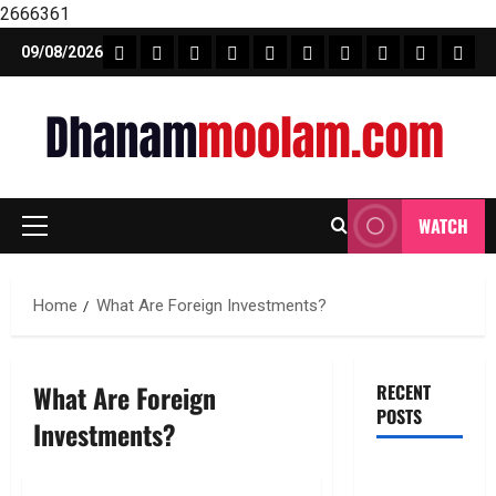
2666361
Skip
FEATURE NEWS
FINICAL PLANNING
MARKET
INVESTMENTS
NEWS
INSURANCE
MUTUAL FUND
MONEY TIP
BOOKS
Unca
09/08/2026
to
content
WATCH
Primary
Menu
Home
What Are Foreign Investments?
What Are Foreign
RECENT
POSTS
Investments?
ఐటీ