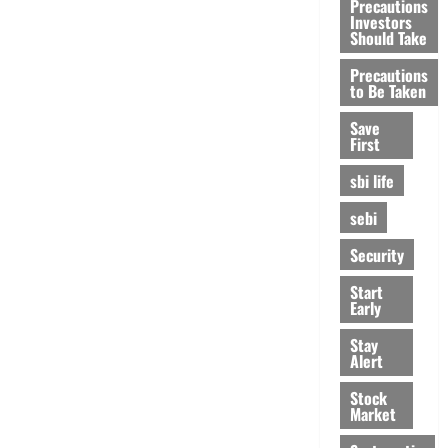
Precautions
Investors
Should Take
Precautions
to Be Taken
Save
First
sbi life
sebi
Security
Start
Early
Stay
Alert
Stock
Market