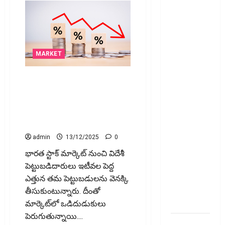
రిటర్న్స్‌లో
ఫేక్‌ డిడక్షన్స్‌
పెట్టారా? AI
నిఘాలో
దొరికితే భారీ
MARKET
పెనాల్టీ
త‌ప్ప‌దు!
భారత స్టాక్ మార్కెట్ నుండి విదేశీ
Claimed
పెట్టుబడులు ఎందుకు
వెళ్లిపోతున్నాాయి? Why Are
Fake
Foreign Investors Pulling Out of
Deductions
the Indian Stock Market?
in ITRs?
admin
13/12/2025
0
Heavy
Penalty
భారత స్టాక్‌ మార్కెట్‌ నుంచి విదేశీ
Awaits If
పెట్టుబడిదారులు ఇటీవల పెద్ద
Caught by
ఎత్తున తమ పెట్టుబడులను వెనక్కి
AI
తీసుకుంటున్నారు. దీంతో
Surveillance!
మార్కెట్‌లో ఒడిదుడుకులు
పెరుగుతున్నాయి....
యూపీఐ