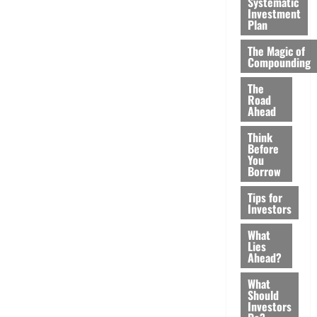
Systematic
Investment
Plan
The Magic of
Compounding
The
Road
Ahead
Think
Before
You
Borrow
Tips for
Investors
What
Lies
Ahead?
What
Should
Investors