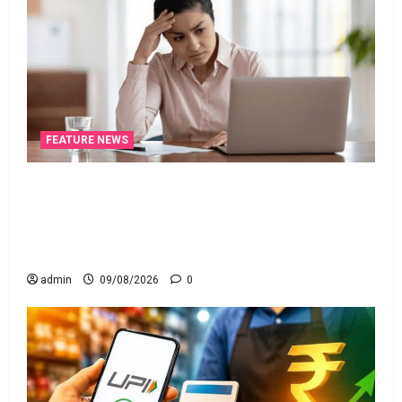
FEATURE NEWS
ఐటీ రిటర్న్స్‌లో ఫేక్‌ డిడక్షన్స్‌ పెట్టారా? AI నిఘాలో
దొరికితే భారీ పెనాల్టీ త‌ప్ప‌దు! Claimed Fake Deductions
in ITRs? Heavy Penalty Awaits If Caught by AI
Surveillance!
admin
09/08/2026
0