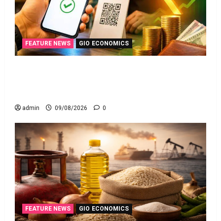
FEATURE NEWS
GIO ECONOMICS
యూపీఐ లావాదేవీలన్నీ ఉచితమే! క్లారిటీ ఇచ్చిన కేంద్ర
స‌ర్కారు!! All UPI Transactions Remain Free! Centre
Government Clarifies!!
admin
09/08/2026
0
FEATURE NEWS
GIO ECONOMICS