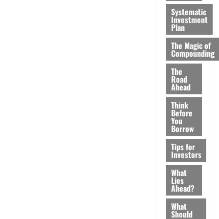
Systematic
Investment
Plan
The Magic of
Compounding
The
Road
Ahead
Think
Before
You
Borrow
Tips for
Investors
What
Lies
Ahead?
What
Should