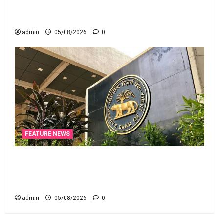
ఆదిత్య బిర్లా ‘యాక్టివ్ యువ’: ఆరోగ్యకరమైన
జీవనశైలితో 100% ప్రీమియం వాపస్!
admin
05/08/2026
0
FEATURE NEWS
నాలుగోసారీ.. వడ్డీరేట్లను మార్చని ఆర్‌బీఐ.. RBI Holds
Interest Rates Steady for the Fourth Consecutive
Time
admin
05/08/2026
0