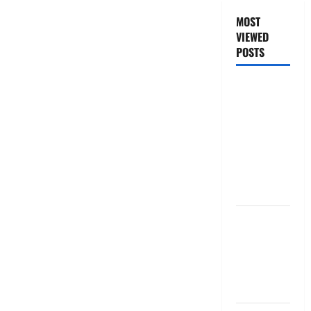
MOST
VIEWED
POSTS
జీరో టు వ‌న్
బుక్ స‌మ‌రీ
తెలుగు
ZERO TO
ONE book
summery
telugu
బ్యాంకుల్లో
మోసపోవ‌ద్దు..
జాగ్ర‌త్త‌ Be
careful in
Banks