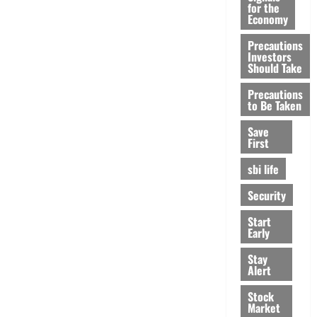
for the
Economy
Precautions
Investors
Should Take
Precautions
to Be Taken
Save
First
sbi life
Security
Start
Early
Stay
Alert
Stock
Market