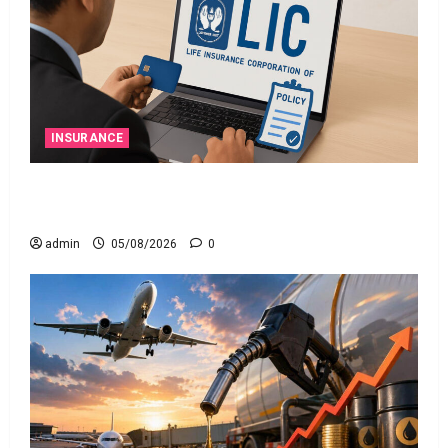
INSURANCE
ఎల్‌ఐసీ షేర్ల భారీ పతనం: డిస్కౌంట్ ఆఫర్ ఫర్ సేల్
(OFS) ప్రభావంతో క్రాష్ అయిన స్టాక్
admin
05/08/2026
0