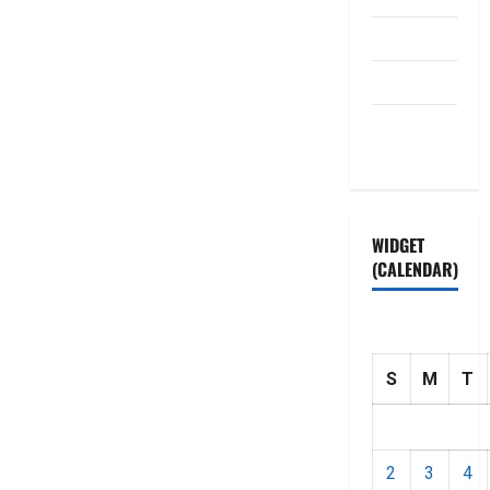
Disclaimer
HOME
Privacy
Policy
WIDGET
(CALENDAR)
S
M
T
2
3
4