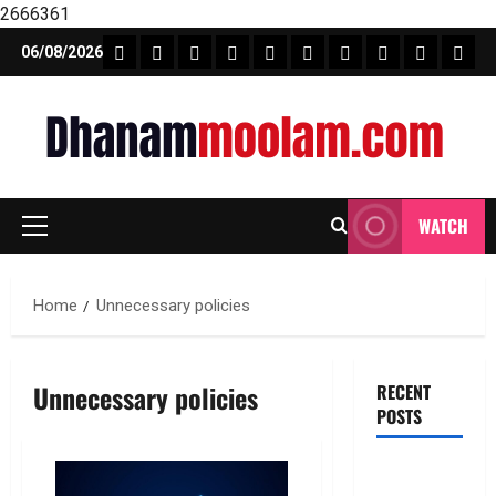
2666361
Skip
FEATURE NEWS
FINICAL PLANNING
MARKET
INVESTMENTS
NEWS
INSURANCE
MUTUAL FUND
MONEY TIP
BOOKS
Unca
06/08/2026
to
content
WATCH
Primary
Menu
Home
Unnecessary policies
Unnecessary policies
RECENT
POSTS
ఎల్‌ఐసీ షేర్ల