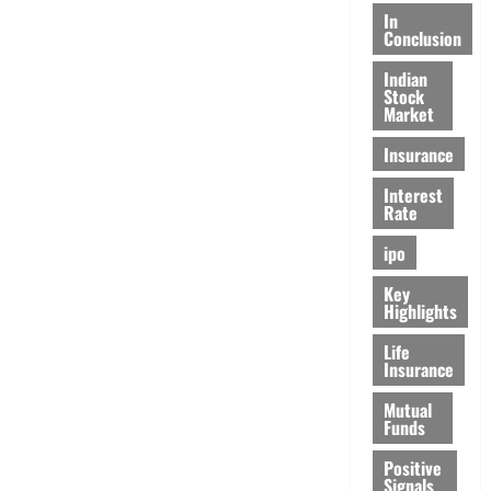
In
Conclusion
Indian
Stock
Market
Insurance
Interest
Rate
ipo
Key
Highlights
Life
Insurance
Mutual
Funds
Positive
Signals