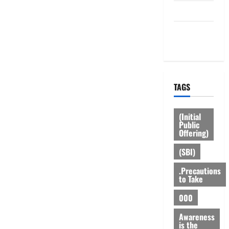
HOME
Privacy
Policy
TAGS
(Initial
Public
Offering)
(SBI)
.Precautions
to Take
000
Awareness
is the