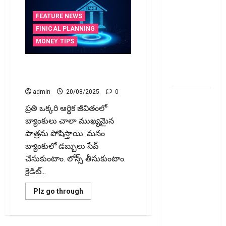
భారీ పతనం:
డిస్కౌంట్
FEATURE NEWS
ఆఫర్ ఫర్
FINICAL PLANNING
సేల్ (OFS)
MONEY TIPS
ప్రభావంతో
క్రాష్ అయిన
బ్యాంకుల్లో మోసపోవ‌ద్దు.. జాగ్ర‌త్త‌
స్టాక్
Be careful in Banks
admin
20/08/2025
0
మీ
ప్రతి ఒక్కరి ఆర్థిక జీవితంలో
వెహిక‌ల్‌కు
బ్యాంకులు చాలా ముఖ్యమైన
థర్డ్ పార్టీ
పాత్రను పోషిస్తాయి. మనం
ఇన్సూరెన్స్
బ్యాంకులో డబ్బులు సేవ్
లేకపోతే
చేసుకుంటాం. లోన్స్ తీసుకుంటాం.
పెట్రోల్
క్రెడిట్...
బంకులో ‘నో
ఫ్యూయల్’!:
Read
Plz go through
కేంద్రానికి
more
about
సుప్రీం కోర్టు
బ్యాంకుల్లో
మోసపోవ‌ద్దు..
చారిత్రాత్మక