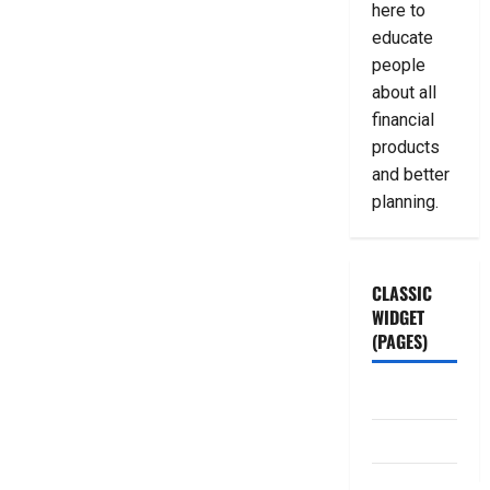
here to
educate
people
about all
financial
products
and better
planning.
CLASSIC
WIDGET
(PAGES)
ABOUT US
Contact Us
dhanammoolam.