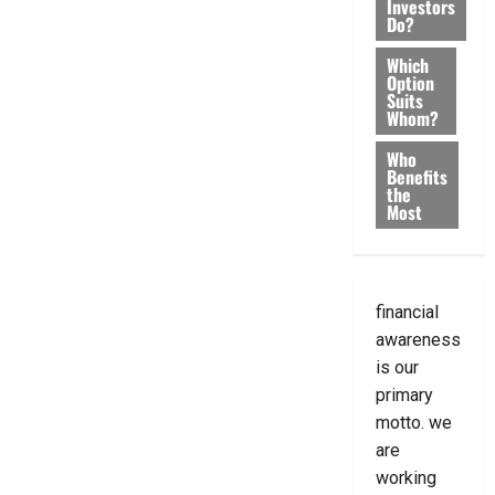
Investors
Do?
Which
Option
Suits
Whom?
Who
Benefits
the
Most
financial
awareness
is our
primary
motto. we
are
working