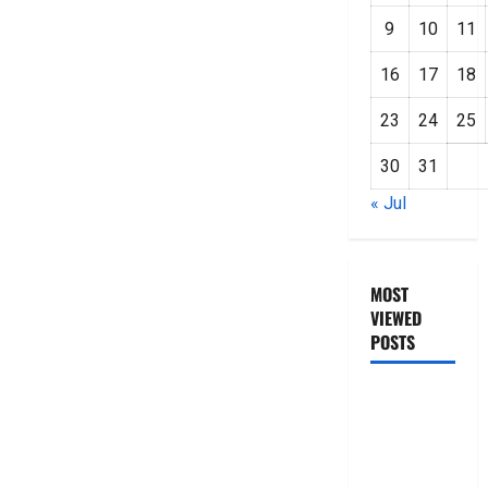
9
10
11
16
17
18
23
24
25
30
31
« Jul
MOST
VIEWED
POSTS
జీరో టు వ‌న్
బుక్ స‌మ‌రీ
తెలుగు
ZERO TO