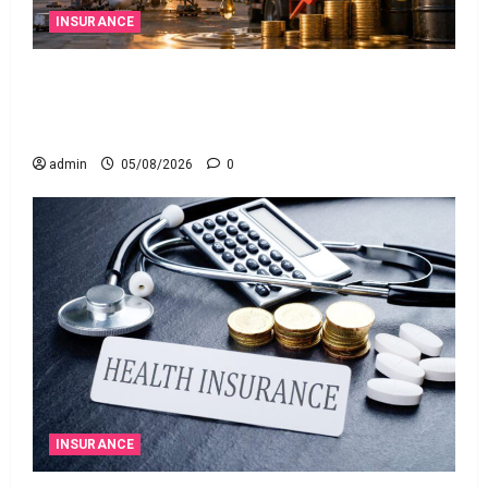
INSURANCE
మీ వెహిక‌ల్‌కు థర్డ్ పార్టీ ఇన్సూరెన్స్ లేకపోతే పెట్రోల్
బంకులో ‘నో ఫ్యూయల్’!: కేంద్రానికి సుప్రీం కోర్టు
చారిత్రాత్మక ఆదేశాలు
admin
05/08/2026
0
INSURANCE