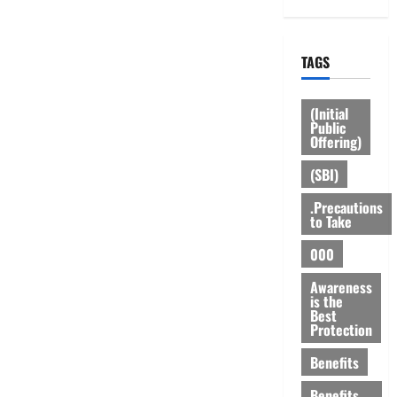
TAGS
(Initial
Public
Offering)
(SBI)
.Precautions
to Take
000
Awareness
is the
Best
Protection
Benefits
Benefits