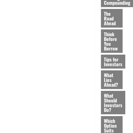
Compounding
The
Road
Ahead
Think
Before
You
Borrow
Tips for
Investors
What
Lies
Ahead?
What
Should
Investors
Do?
Which
Option
Suits