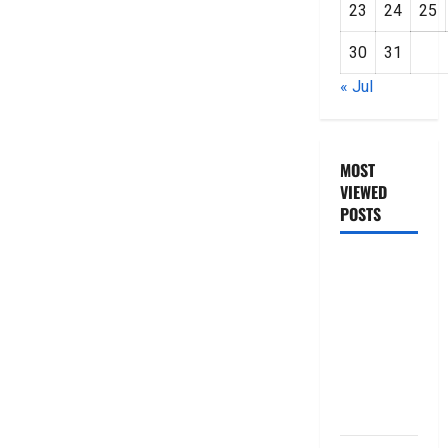
23
24
25
30
31
« Jul
MOST
VIEWED
POSTS
జీరో టు వ‌న్
బుక్ స‌మ‌రీ
తెలుగు
ZERO TO
ONE book
summery
telugu