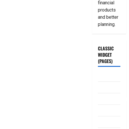
financial
products
and better
planning.
CLASSIC
WIDGET
(PAGES)
ABOUT US
Contact Us
dhanammoolam.
Disclaimer
HOME