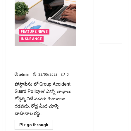
వెంచర్స్
ఐపీఓ: షార్ట్
టర్మ్
ఇన్‌వెస్టర్లు
అప్లై
FEATURE NEWS
చేయవచ్చా?
INSURANCE
రికవరీ
ఏడాదికి రూ. 399తో ప‌ది ల‌క్ష‌ల
ఏజెంట్లపై
బీమా Rs 399 per year with ten
ఆర్‌బీఐ
lakh insurance
కొరడా..!
admin
22/05/2023
0
జనవరి 1
పోస్టాఫీసు లో Group Accident
నుంచి కొత్త
Guard Policyతో ఎన్నో లాభాలు
నిబంధనలు
రోడ్డెక్కనిదే మనకు కుటుంబం
అమలు..
గడవదు. రోడ్ల మీద చూస్తే
RBI Cracks
వాహనాల రద్దీ...
Down on
Recovery
Read
Plz go through
Agents..
more