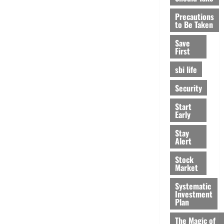
Precautions
to Be Taken
Save
First
sbi life
Security
Start
Early
Stay
Alert
Stock
Market
Systematic
Investment
Plan
The Magic of