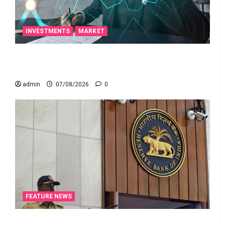
INVESTMENTS
MARKET
టెక్నోక్రాఫ్ట్ వెంచర్స్ ఐపీఓ: షార్ట్ టర్మ్ ఇన్‌వెస్టర్లు అప్లై
చేయవచ్చా?
admin
07/08/2026
0
FEATURE NEWS
రికవరీ ఏజెంట్లపై ఆర్‌బీఐ కొరడా..! జనవరి 1 నుంచి కొత్త