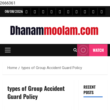
2666361
Skip
FEATURE NEWS
FINICAL PLANNING
MARKET
INVESTMENTS
NEWS
INSURANCE
MUTUAL FUND
MONEY TIP
BOOKS
Unca
08/08/2026
to
content
WATCH
Primary
Menu
Home
types of Group Accident Guard Policy
types of Group Accident
RECENT
POSTS
Guard Policy
టెక్నోక్రాఫ్ట్