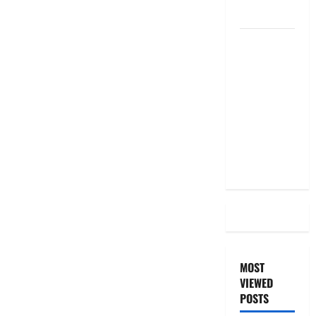
the Same
దీపావళి
2025: టాప్
15 స్టాక్
ఐడియాస్ ..
Diwali
2025: Top
15 Stock
Ideas
MOST
VIEWED
POSTS