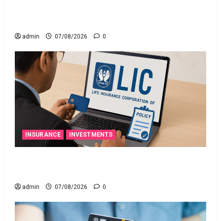
నిబంధనలు అమలు.. RBI Cracks Down on Recovery
Agents.. New Rules from January 1
admin
07/08/2026
0
INSURANCE
INVESTMENTS
మీ ఎల్‌ఐసీ పాలసీ నంబర్ పోయిందా? ఆన్‌లైన్‌లో
సులభంగా తెలుసుకోండిలా!
admin
07/08/2026
0