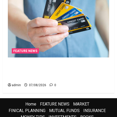
FEATURE NEWS
క్రెడిట్‌ కార్డుతోనూ ఇన్‌కమ్‌ టాక్స్‌ చెల్లించొచ్చు..! కొత్త
నిబంధనలు ఇవే!! Pay Income Tax with Your Credit
Card! Here’s What the New Rules Say
admin
07/08/2026
0
Home
FEATURE NEWS
MARKET
FINICAL PLANNING
MUTUAL FUNDS
INSURANCE