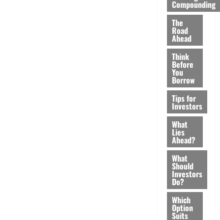
Compounding
The
Road
Ahead
Think
Before
You
Borrow
Tips for
Investors
What
Lies
Ahead?
What
Should
Investors
Do?
Which
Option
Suits