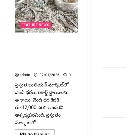
అప్‌డేట్స్:
తొలి రోజే
దూసుకెళ్లిన
ఆర్‌డీ
FEATURE NEWS
ఇండస్ట్రీస్..
మోల్బియో
వెండి ఆభరణాలపై కొత్త రూల్:
డయాగ్నస్టిక్స్
కొనుగోలు చేసే ముందు ఇవి
గమనించండి! New Rules on
ప్రైస్ బ్యాండ్
Silver Jewellery: What to Know
ఖరారు!
Before Buying
అత్యుత్తమ
admin
07/01/2026
0
జీవిత బీమా
ప్రస్తుత బులియన్ మార్కెట్‌లో
పాలసీ కోసం
వెండి ధరలు రికార్డ్ స్థాయిలను
చూస్తున్నారా?
తాకాయి. వెండి ధర కేజీకి
అయితే ఇవి
రూ.12,000 పెరిగి అందరినీ
తెలుసుకోండి
ఆశ్చర్యపరచింది. ప్రస్తుతం
మార్కెట్‌లో...
మీ
పెట్టుబ‌డికి
Read
Plz go through