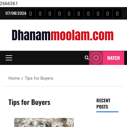
2666361
Skip
FEATURE NEWS
FINICAL PLANNING
MARKET
INVESTMENTS
NEWS
INSURANCE
MUTUAL FUND
MONEY TIP
BOOKS
Unca
07/08/2026
to
content
WATCH
Primary
Menu
Home
Tips for Buyers
Tips for Buyers
RECENT
POSTS
ఐపీఓ