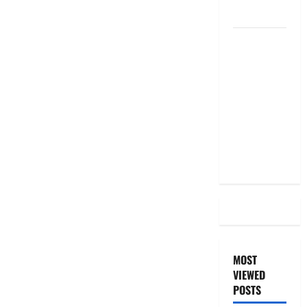
the Same
దీపావళి
2025: టాప్
15 స్టాక్
ఐడియాస్ ..
Diwali
2025: Top
15 Stock
Ideas
MOST
VIEWED
POSTS