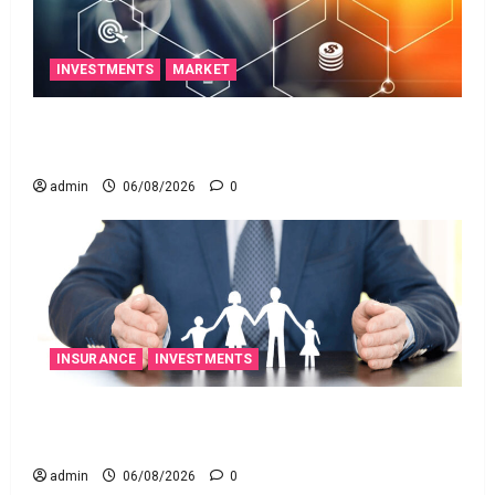
INVESTMENTS
MARKET
ఐపీఓ అప్‌డేట్స్: తొలి రోజే దూసుకెళ్లిన ఆర్‌డీ ఇండస్ట్రీస్..
మోల్బియో డయాగ్నస్టిక్స్ ప్రైస్ బ్యాండ్ ఖరారు!
admin
06/08/2026
0
INSURANCE
INVESTMENTS
అత్యుత్తమ జీవిత బీమా పాలసీ కోసం చూస్తున్నారా?
అయితే ఇవి తెలుసుకోండి
admin
06/08/2026
0