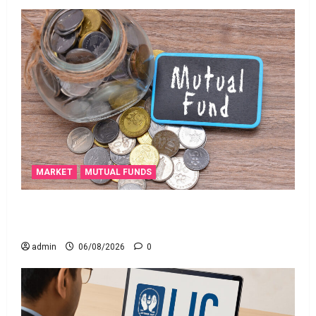
MARKET
MUTUAL FUNDS
మీ పెట్టుబ‌డికి సుర‌క్షిత మార్గాల‌ను వెతుకుతున్నారా?
ఈటీఎఫ్‌లు, మ్యూచువల్ ఫండ్ల‌లో ఏవి సరైనవి అంటే?
admin
06/08/2026
0