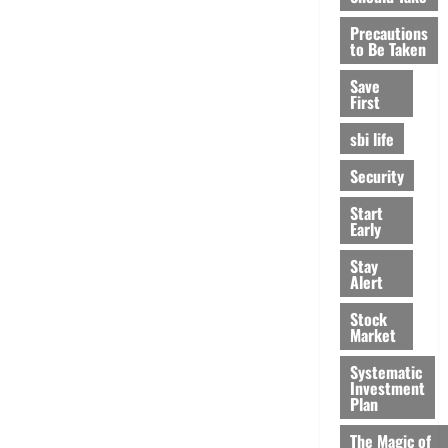
Precautions
to Be Taken
Save
First
sbi life
Security
Start
Early
Stay
Alert
Stock
Market
Systematic
Investment
Plan
The Magic of