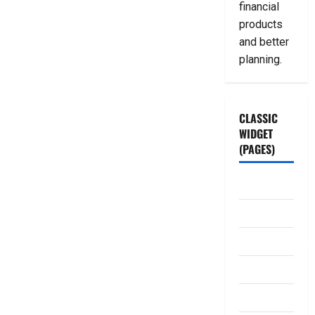
financial
products
and better
planning.
CLASSIC
WIDGET
(PAGES)
ABOUT US
Contact Us
dhanammoolam.
Disclaimer
HOME