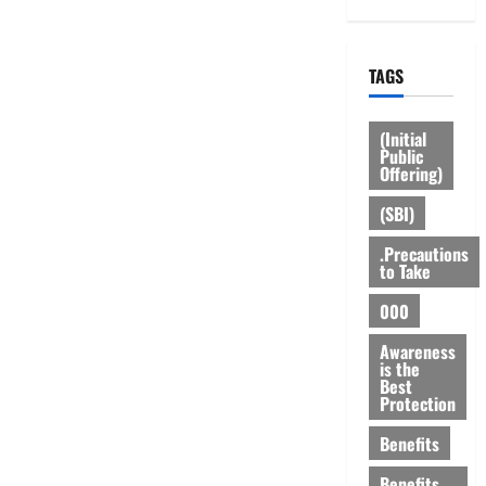
TAGS
(Initial
Public
Offering)
(SBI)
.Precautions
to Take
000
Awareness
is the
Best
Protection
Benefits
Benefits