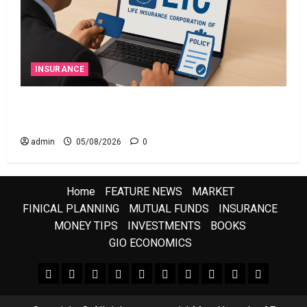
INSURANCE
ఎల్‌ఐసీ షేర్ల భారీ పతనం: డిస్కౌంట్ ఆఫర్ ఫర్ సేల్
(OFS) ప్రభావంతో క్రాష్ అయిన స్టాక్
admin
05/08/2026
0
Home
FEATURE NEWS
MARKET
FINICAL PLANNING
MUTUAL FUNDS
INSURANCE
MONEY TIPS
INVESTMENTS
BOOKS
GIO ECONOMICS
FEATURE NEWS
FINICAL PLANNING
MARKET
INVESTMENTS
NEWS
INSURANCE
MUTUAL FUNDS
MONEY TIPS
BOOKS
Uncategor