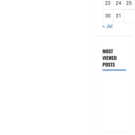
23
24
25
30
31
« Jul
MOST
VIEWED
POSTS
జీరో టు వ‌న్
బుక్ స‌మ‌రీ
తెలుగు
ZERO TO
ONE book
summery
telugu