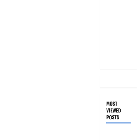
మీ EMI
అలాగే
ఉందా..
Even After
RBI Rate
Cut, Is Your
EMI Still
the Same
MOST
VIEWED
POSTS
జీరో టు వ‌న్