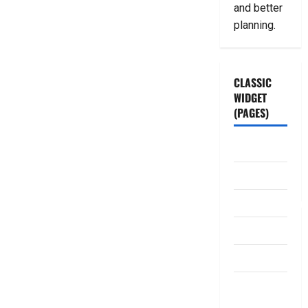
and better
planning.
CLASSIC
WIDGET
(PAGES)
ABOUT US
Contact Us
dhanammoolam.
Disclaimer
HOME
Privacy
Policy