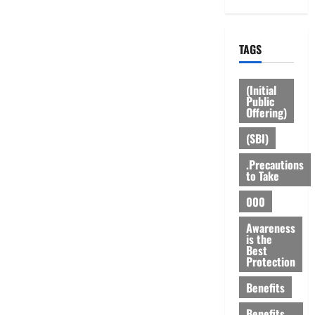
TAGS
(Initial
Public
Offering)
(SBI)
.Precautions
to Take
000
Awareness
is the
Best
Protection
Benefits
Benefits