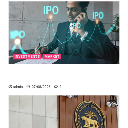
INVESTMENTS
MARKET
టెక్నోక్రాఫ్ట్ వెంచర్స్ ఐపీఓ: షార్ట్ టర్మ్ ఇన్‌వెస్టర్లు అప్లై
చేయవచ్చా?
admin
07/08/2026
0