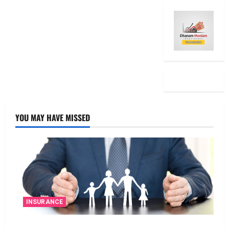
YOU MAY HAVE MISSED
INSURANCE
జీవిత బీమా ప్రీమియం గడువు దాటితే ఏమవుతుంది?