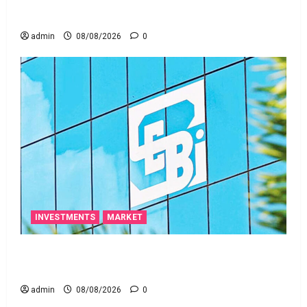
ఒక చిన్న నిర్లక్ష్యంతో ల‌క్ష‌లు కోల్పోతామా?
admin
08/08/2026
0
INVESTMENTS
MARKET
స్టాక్‌ ఎక్స్ఛేంజీలు, క్లియరింగ్‌ కార్పొరేషన్లకు విడివిడిగా సెబీ
కొత్త నిబంధనలు
admin
08/08/2026
0