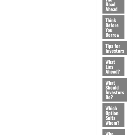
Road
Ahead
Think
Before
You
Borrow
Tips for
Investors
What
Lies
Ahead?
What
Should
Investors
Do?
Which
Option
Suits
Whom?
Who