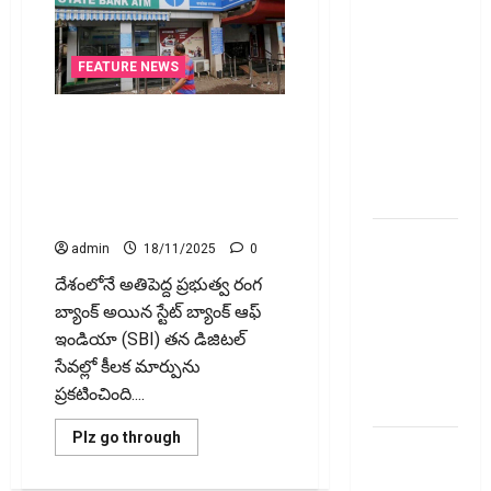
ప్రీమియం
గడువు
దాటితే
FEATURE NEWS
ఏమవుతుంది?
ఒక చిన్న
ఎస్‌బీఐ ఖాతాదారులకు అలర్ట్!
నిర్లక్ష్యంతో
డిసెంబర్‌ 1 నుంచి mCASH సర్వీస్
ల‌క్ష‌లు
బంద్‌.. Alert for SBI Customers!
mCASH Service to Be
కోల్పోతామా?
Discontinued from December 1
స్టాక్‌
admin
18/11/2025
0
ఎక్స్ఛేంజీలు,
దేశంలోనే అతిపెద్ద ప్రభుత్వ రంగ
క్లియరింగ్‌
బ్యాంక్ అయిన స్టేట్‌ బ్యాంక్‌ ఆఫ్
కార్పొరేషన్లకు
ఇండియా (SBI) తన డిజిటల్
విడివిడిగా
సేవల్లో కీలక మార్పును
సెబీ కొత్త
ప్రకటించింది....
నిబంధనలు
Read
Plz go through
టెక్నోక్రాఫ్ట్
more
about
వెంచర్స్
ఎస్‌బీఐ