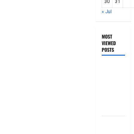
30
31
« Jul
MOST
VIEWED
POSTS
జీరో టు వ‌న్
బుక్ స‌మ‌రీ
తెలుగు
ZERO TO
ONE book
summery
telugu
బ్యాంకుల్లో
మోసపోవ‌ద్దు..