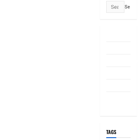
Search
for:
ABOUT US
Contact Us
dhanammoolam.
Disclaimer
HOME
Privacy
Policy
TAGS