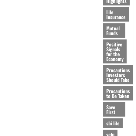
Highlights
Life
Insurance
Mutual
Funds
Positive
Signals
for the
Economy
Precautions
Investors
Should Take
Precautions
to Be Taken
Save
First
sbi life
sebi