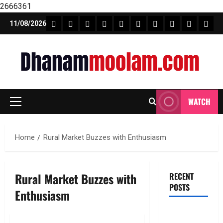
2666361
Skip
FEATURE NEWS
FINICAL PLANNING
MARKET
INVESTMENTS
NEWS
INSURANCE
MUTUAL FUND
MONEY TIP
BOOKS
Unca
11/08/2026
to
content
WATCH
Primary
Menu
Home
Rural Market Buzzes with Enthusiasm
Rural Market Buzzes with
RECENT
POSTS
Enthusiasm
135 ఏళ్ల