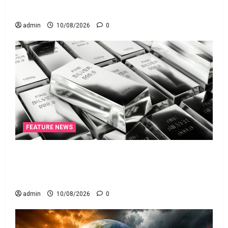
New Law for the Digital Banking Era!!
admin
10/08/2026
0
FEATURE NEWS
వెండికి భలే గిరాకీ.. హాల్‌మార్కింగ్‌ పరీక్షలను
విస్తరించనున్న బీఐఎస్‌! Silver Demand Surges.. BIS to
Expand Hallmarking Tests!
admin
10/08/2026
0