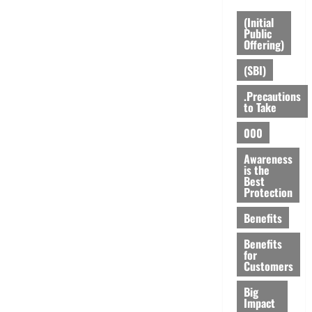
(Initial
Public
Offering)
(SBI)
.Precautions
to Take
000
Awareness
is the
Best
Protection
Benefits
Benefits
for
Customers
Big
Impact