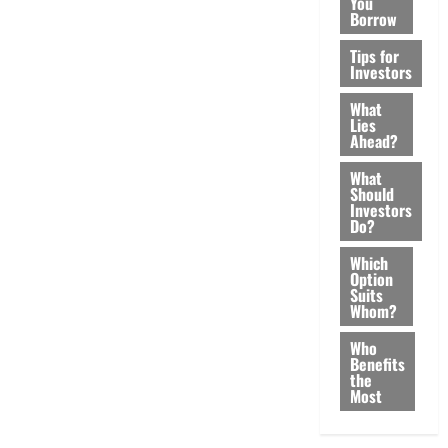
You
Borrow
Tips for
Investors
What
Lies
Ahead?
What
Should
Investors
Do?
Which
Option
Suits
Whom?
Who
Benefits
the
Most