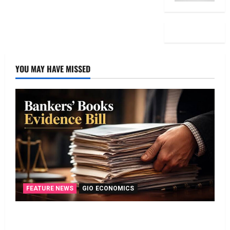
YOU MAY HAVE MISSED
FEATURE NEWS
GIO ECONOMICS
135 ఏళ్ల నాటి చట్టానికి చెల్లు.. డిజిటల్‌ బ్యాంకింగ్‌కు
తగ్గట్టుగా కొత్త చట్టం!! 135-Year-Old Law Replaced..