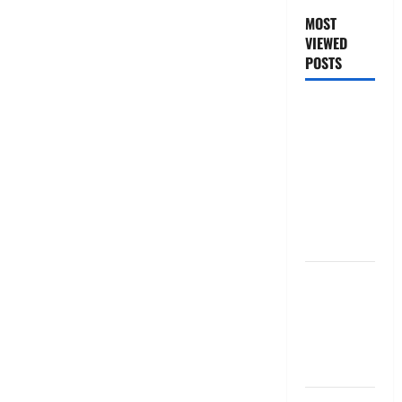
MOST
VIEWED
POSTS
జీరో టు వ‌న్
బుక్ స‌మ‌రీ
తెలుగు
ZERO TO
ONE book
summery
telugu
బ్యాంకుల్లో
మోసపోవ‌ద్దు..
జాగ్ర‌త్త‌ Be
careful in
Banks