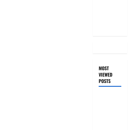
RBI Rate
Cut, Is Your
EMI Still
the Same
MOST
VIEWED
POSTS
జీరో టు వ‌న్
బుక్ స‌మ‌రీ
తెలుగు
ZERO TO
ONE book