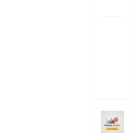
15 Stock
Ideas
RBI రేటు
తగ్గించినప్పటికీ
మీ EMI
అలాగే
ఉందా..
Even After
RBI Rate
Cut, Is Your
EMI Still
the Same