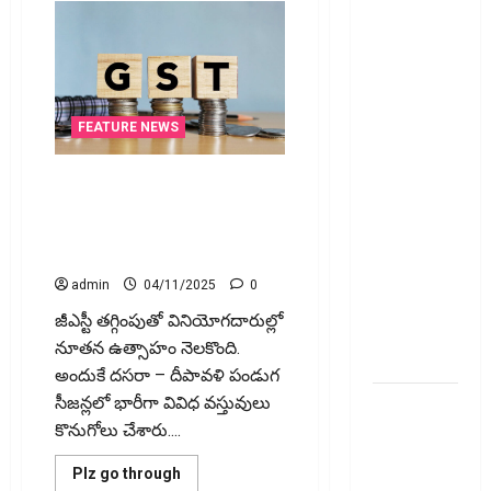
నాటి
చట్టానికి
చెల్లు..
డిజిటల్‌
బ్యాంకింగ్‌కు
FEATURE NEWS
తగ్గట్టుగా
కొత్త చట్టం!!
జీఎస్టీ తగ్గింపు .. రూ. కోట్లలో
135-Year-
పండగ విక్రయాలు! GST Reduction
Old Law
Sparks Festive Sales Worth
Replaced..
Crores!
New Law for
admin
04/11/2025
0
the Digital
జీఎస్టీ తగ్గింపుతో వినియోగదారుల్లో
Banking
నూత‌న ఉత్సాహం నెల‌కొంది.
Era!!
అందుకే ద‌స‌రా – దీపావ‌ళి పండుగ
వెండికి భలే
సీజ‌న్ల‌లో భారీగా వివిధ వ‌స్తువులు
గిరాకీ..
కొనుగోలు చేశారు....
హాల్‌మార్కింగ్‌
Read
Plz go through
పరీక్షలను
more