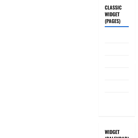
CLASSIC
WIDGET
(PAGES)
ABOUT US
Contact Us
dhanammoolam.
Disclaimer
HOME
Privacy
Policy
WIDGET