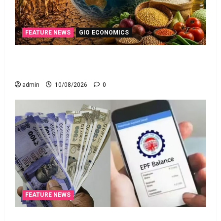
FEATURE NEWS
GIO ECONOMICS
ఎల్‌నినోతో ఆహార ధరల పెరుగుదల ముప్పు! El Nino
Poses Risk of Rising Food Prices!
admin
10/08/2026
0
FEATURE NEWS
పాత పీఎఫ్‌ డబ్బంతా ఒకేచోట.. All Your Old PF Money