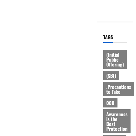
Privacy
Policy
TAGS
(Initial
Public
Offering)
(SBI)
.Precautions
to Take
000
Awareness
is the
Best
Protection