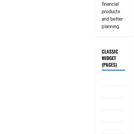
financial
products
and better
planning.
CLASSIC
WIDGET
(PAGES)
ABOUT US
Contact Us
dhanammoolam.
Disclaimer
HOME