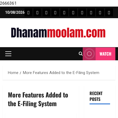
2666361
Skip
FEATURE NEWS
FINICAL PLANNING
MARKET
INVESTMENTS
NEWS
INSURANCE
MUTUAL FUND
MONEY TIP
BOOKS
Unca
10/08/2026
to
content
WATCH
Primary
Menu
Home
More Features Added to the E-Filing System
More Features Added to
RECENT
POSTS
the E-Filing System
ఎల్‌నినోతో