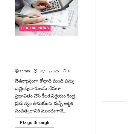
ఆహార ధరల
పెరుగుదల
ముప్పు! El
Nino Poses
FEATURE NEWS
Risk of
Rising Food
కొత్త ఐటీఆర్‌ ఫారాలు.. జ‌న‌వ‌రి
Prices!
నుంచి అమ‌లు! New ITR Forms
to Be Implemented from
పాత పీఎఫ్‌
January!
డబ్బంతా
admin
18/11/2025
0
ఒకేచోట.. All
Your Old PF
దేశవ్యాప్తంగా కోట్లాది మంది పన్ను
Money in
చెల్లింపుదారులను నేరుగా
One Place
ప్రభావితం చేసే కీలక నిర్ణయం కేంద్ర
ప్రభుత్వం తీసుకుంది. వచ్చే ఆర్థిక
ఫోన్‌పేలో
సంవత్సరానికి ముందుగానే...
ఎఫ్‌డీ.. డైలీ
ఆర్‌డీ!
Read
Plz go through
more
యూపీఐపై
about