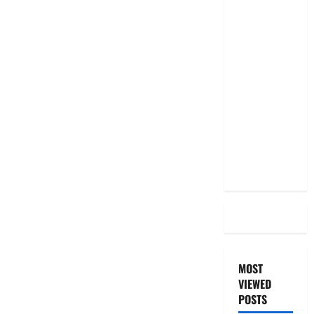
RBI రేటు
తగ్గించినప్పటికీ
మీ EMI
అలాగే
ఉందా..
Even After
RBI Rate
Cut, Is Your
EMI Still
the Same
MOST
VIEWED
POSTS