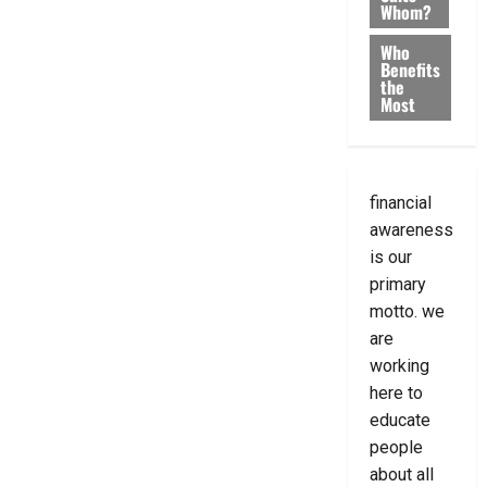
Whom?
Who
Benefits
the
Most
financial
awareness
is our
primary
motto. we
are
working
here to
educate
people
about all