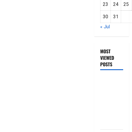
23
24
25
30
31
« Jul
MOST
VIEWED
POSTS
జీరో టు వ‌న్
బుక్ స‌మ‌రీ
తెలుగు
ZERO TO
ONE book
summery
telugu