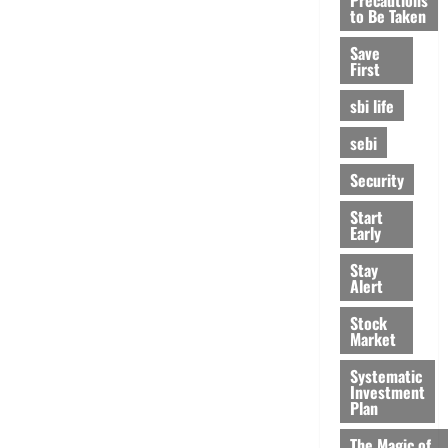
to Be Taken
Save
First
sbi life
sebi
Security
Start
Early
Stay
Alert
Stock
Market
Systematic
Investment
Plan
The Magic of