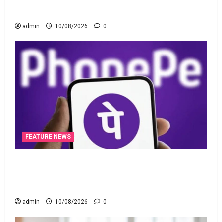
in One Place
admin
10/08/2026
0
FEATURE NEWS
ఫోన్‌పేలో ఎఫ్‌డీ.. డైలీ ఆర్‌డీ! యూపీఐపై ఛార్జీలుండవు!!
PhonePe Introduces FD & Daily RD! No Charges on
UPI Transactions!!
admin
10/08/2026
0